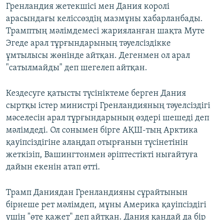
Гренландия жетекшісі мен Дания королі
арасындағы келіссөздің мазмұны хабарланбады.
Трамптың мәлімдемесі жарияланған шақта Муте
Эгеде арал тұрғындарының тәуелсіздікке
ұмтылысы жөнінде айтқан. Дегенмен ол арал
"сатылмайды" деп шегелеп айтқан.
Кездесуге қатысты түсініктеме берген Дания
сыртқы істер министрі Гренландияның тәуелсіздігі
мәселесін арал тұрғындарының өздері шешеді деп
мәлімдеді. Ол сонымен бірге АҚШ-тың Арктика
қауіпсіздігіне алаңдап отырғанын түсінетінін
жеткізіп, Вашингтонмен әріптестікті нығайтуға
дайын екенін атап өтті.
Трамп Даниядан Гренландияны сұрайтынын
бірнеше рет мәлімдеп, мұны Америка қауіпсіздігі
үшін "өте қажет" деп айтқан. Дания қандай да бір