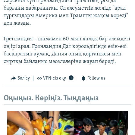
Сәрсенбі күні Гренландияға Трамптың ұлы да
барғаны хабарланған. Ол әлеуметтік желіде "арал
тұрғындары Америка мен Трампты жақсы көреді"
деп жазды.
Гренландия – шамамен 60 мың халқы бар әлемдегі
ең ірі арал. Гренландия Дат корольдігінде өзін-өзі
басқаратын аумақ, Дания оның қорғанысы мен
сыртқы байланыс мәселелеріне жауап береді.
Бөлісу
VPN-сіз оқу
Follow us
Оқыңыз. Көріңіз. Тыңдаңыз