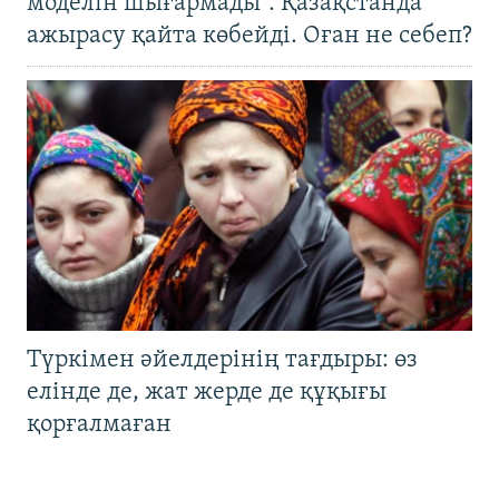
моделін шығармады". Қазақстанда
ажырасу қайта көбейді. Оған не себеп?
Түркімен әйелдерінің тағдыры: өз
елінде де, жат жерде де құқығы
қорғалмаған