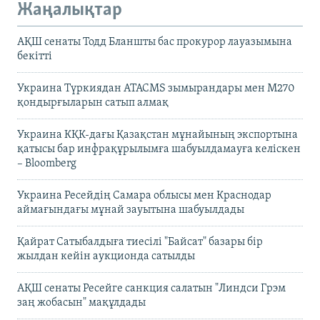
Жаңалықтар
АҚШ сенаты Тодд Бланшты бас прокурор лауазымына
бекітті
Украина Түркиядан ATACMS зымырандары мен M270
қондырғыларын сатып алмақ
Украина КҚК-дағы Қазақстан мұнайының экспортына
қатысы бар инфрақұрылымға шабуылдамауға келіскен
– Bloomberg
Украина Ресейдің Самара облысы мен Краснодар
аймағындағы мұнай зауытына шабуылдады
Қайрат Сатыбалдыға тиесілі "Байсат" базары бір
жылдан кейін аукционда сатылды
АҚШ сенаты Ресейге санкция салатын "Линдси Грэм
заң жобасын" мақұлдады