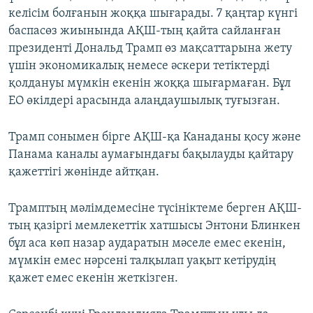
келісім болғанын жоққа шығарады. 7 қаңтар күнгі
баспасөз жиынында АҚШ-тың қайта сайланған
президенті Дональд Трамп өз мақсаттарына жету
үшін экономикалық немесе әскери тетіктерді
қолдануы мүмкін екенін жоққа шығармаған. Бұл
ЕО өкілдері арасында алаңдаушылық туғызған.
Трамп сонымен бірге АҚШ-қа Канаданы қосу және
Панама каналы аумағындағы бақылауды қайтару
қажеттігі жөнінде айтқан.
Трамптың мәлімдемесіне түсініктеме берген АҚШ-
тың қазіргі мемлекеттік хатшысы Энтони Блинкен
бұл аса көп назар аударатын мәселе емес екенін,
мүмкін емес нәрсені талқылап уақыт кетірудің
қажет емес екенін жеткізген.