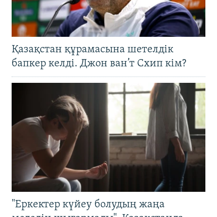
Қазақстан құрамасына шетелдік
бапкер келді. Джон ван’т Схип кім?
"Еркектер күйеу болудың жаңа