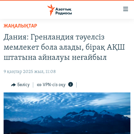
Accessibility
links
Skip
ЖАҢАЛЫҚТАР
to
ЖАҢАЛЫҚТАР
Дания: Гренландия тәуелсіз
main
САЯСАТ
content
мемлекет бола алады, бірақ АҚШ
AZATTYQTV
Skip
штатына айналуы неғайбыл
to
ҚАҢТАР ОҚИҒАСЫ
main
9 қаңтар 2025 жыл, 11:08
АДАМ ҚҰҚЫҚТАРЫ
Navigation
Skip
Бөлісу
VPN-сіз оқу
ӘЛЕУМЕТ
to
ӘЛЕМ
Search
АРНАЙЫ ЖОБАЛАР
Русский