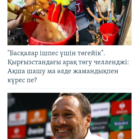
"Басқалар ішпес үшін төгейік".
Қырғызстандағы арақ төгу челленджі:
Ақша шашу ма әлде жамандықпен
күрес пе?