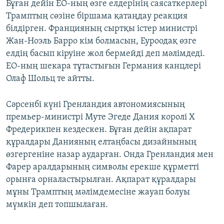
Бұған дейін ЕО-ның өзге елдерінің саясаткерлері
Трамптың сөзіне біршама қатаңдау реакция
білдірген. Францияның сыртқы істер министрі
Жан-Ноэль Барро кім болмасын, Еуроодақ өзге
елдің басып кіруіне жол бермейді деп мәлімдеді.
ЕО-ның шекара тұтастығын Германия канцлері
Олаф Шольц те айтты.
Сәрсенбі күні Гренландия автономиясының
премьер-министрі Муте Эгеде Дания королі X
Фредерикпен кездескен. Бұған дейін ақпарат
құралдары Данияның елтаңбасы дизайнының
өзгергеніне назар аударған. Онда Гренландия мен
Фарер аралдарының символы ерекше құрметті
орынға орналастырылған. Ақпарат құралдары
мұны Трамптың мәлімдемесіне жауап болуы
мүмкін деп топшылаған.