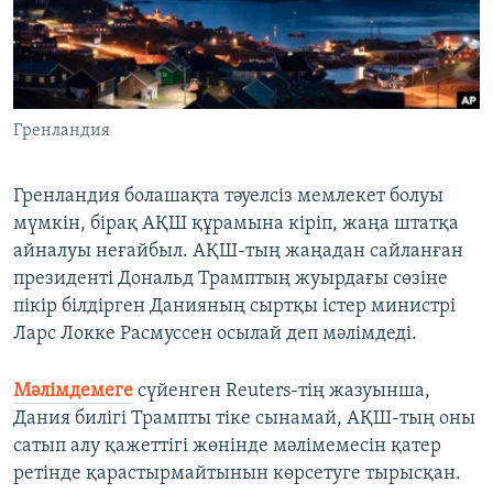
ЖАЗЫЛЫҢЫЗ
Басқа тілдерде
Гренландия
Гренландия болашақта тәуелсіз мемлекет болуы
мүмкін, бірақ АҚШ құрамына кіріп, жаңа штатқа
айналуы неғайбыл. АҚШ-тың жаңадан сайланған
президенті Дональд Трамптың жуырдағы сөзіне
пікір білдірген Данияның сыртқы істер министрі
Ларс Локке Расмуссен осылай деп мәлімдеді.
Мәлімдемеге
сүйенген Reuters-тің жазуынша,
Дания билігі Трампты тіке сынамай, АҚШ-тың оны
сатып алу қажеттігі жөнінде мәлімемесін қатер
ретінде қарастырмайтынын көрсетуге тырысқан.