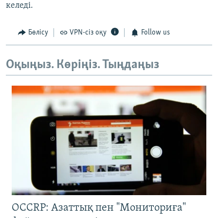
келеді.
Бөлісу
VPN-сіз оқу
Follow us
Оқыңыз. Көріңіз. Тыңдаңыз
OCCRP: Азаттық пен "Мониториға"