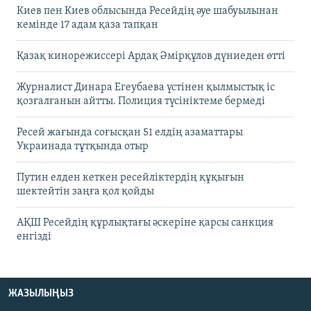
Киев пен Киев облысында Ресейдің әуе шабуылынан
кемінде 17 адам қаза тапқан
Қазақ кинорежиссері Ардақ Әмірқұлов дүниеден өтті
Журналист Динара Егеубаева үстінен қылмыстық іс
қозғалғанын айтты. Полиция түсініктеме бермеді
Ресей жағында соғысқан 51 елдің азаматтары
Украинада тұтқында отыр
Путин елден кеткен ресейліктердің құқығын
шектейтін заңға қол қойды
АҚШ Ресейдің құрлықтағы әскеріне қарсы санкция
енгізді
ЖАЗЫЛЫҢЫЗ