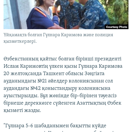
ЖАЗЫЛЫҢЫЗ
Басқа тілдерде
Үйқамақта болған Гүлнара Каримова және полиция
қызметкерлері.
Өзбекстанның қайтыс болған бірінші президенті
Ислам Каримовтің үлкен қызы Гүлнара Каримова
20 желтоқсанда Ташкент облысы Зәңгіата
ауданындағы №21 әйелдер колониясынан сол
аудандағы №42 қоныстандыру колониясына
ауыстырылды. Бұл жөнінде бір-бірінен тәуелсіз
бірнеше дереккөзге сүйенген Азаттықтың Өзбек
қызметі жазды.
"Гүлнара 5-6 шабаданымен бақытты күйде