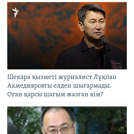
Шекара қызметі журналист Лұқпан
Ахмедияровты елден шығармады.
Оған қарсы шағым жазған кім?