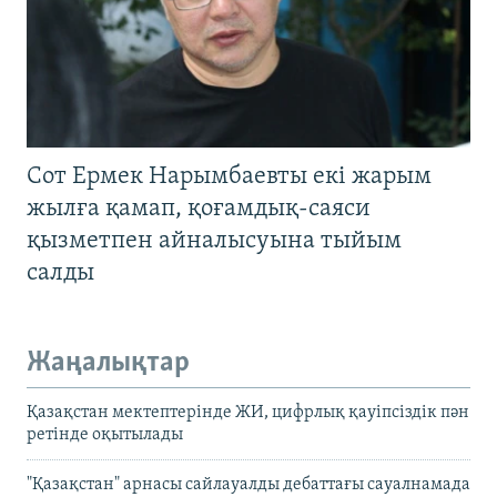
Сот Ермек Нарымбаевты екі жарым
жылға қамап, қоғамдық-саяси
қызметпен айналысуына тыйым
салды
Жаңалықтар
Қазақстан мектептерінде ЖИ, цифрлық қауіпсіздік пән
ретінде оқытылады
"Қазақстан" арнасы сайлауалды дебаттағы сауалнамада