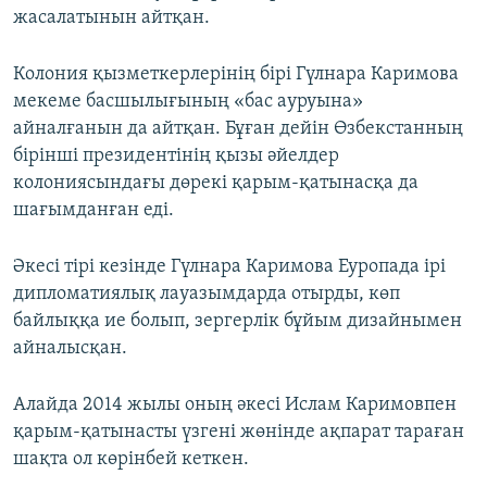
жасалатынын айтқан.
Колония қызметкерлерінің бірі Гүлнара Каримова
мекеме басшылығының «бас ауруына»
айналғанын да айтқан. Бұған дейін Өзбекстанның
бірінші президентінің қызы әйелдер
колониясындағы дөрекі қарым-қатынасқа да
шағымданған еді.
Әкесі тірі кезінде Гүлнара Каримова Еуропада ірі
дипломатиялық лауазымдарда отырды, көп
байлыққа ие болып, зергерлік бұйым дизайнымен
айналысқан.
Алайда 2014 жылы оның әкесі Ислам Каримовпен
қарым-қатынасты үзгені жөнінде ақпарат тараған
шақта ол көрінбей кеткен.