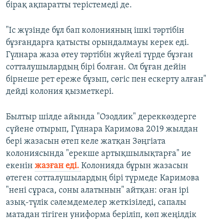
бірақ ақпаратты терістемеді де.
"Іс жүзінде бұл бап колонияның ішкі тәртібін
бұзғандарға қатысты орындалмауы керек еді.
Гүлнара жаза өтеу тәртібін жүйелі түрде бұзған
сотталушылардың бірі болған. Ол бұған дейін
бірнеше рет ереже бұзып, сөгіс пен ескерту алған"
дейді колония қызметкері.
Былтыр шілде айында "Озодлик" дереккөздерге
сүйене отырып, Гүлнара Каримова 2019 жылдан
бері жазасын өтеп келе жатқан Зәңгіата
колониясында "ерекше артықшылықтарға" ие
екенін
жазған еді.
Колонияда бұрын жазасын
өтеген сотталушылардың бірі түрмеде Каримова
"нені сұраса, соны алатынын" айтқан: оған ірі
азық-түлік сәлемдемелер жеткізіледі, сапалы
матадан тігіген униформа беріліп, көп жеңілдік