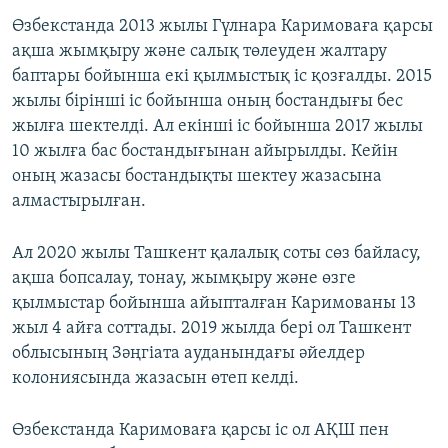
Өзбекстанда 2013 жылы Гүлнара Каримоваға қарсы
ақша жымқыру және салық төлеуден жалтару
баптары бойынша екі қылмыстық іс қозғалды. 2015
жылы бірінші іс бойынша оның бостандығы бес
жылға шектелді. Ал екінші іс бойынша 2017 жылы
10 жылға бас бостандығынан айырылды. Кейін
оның жазасы бостандықты шектеу жазасына
алмастырылған.
Ал 2020 жылы Ташкент қалалық соты сөз байласу,
ақша бопсалау, тонау, жымқыру және өзге
қылмыстар бойынша айыпталған Каримованы 13
жыл 4 айға соттады. 2019 жылда бері ол Ташкент
облысының Зәңгіата ауданындағы әйелдер
колониясында жазасын өтеп келді.
Өзбекстанда Каримоваға қарсы іс ол АҚШ пен