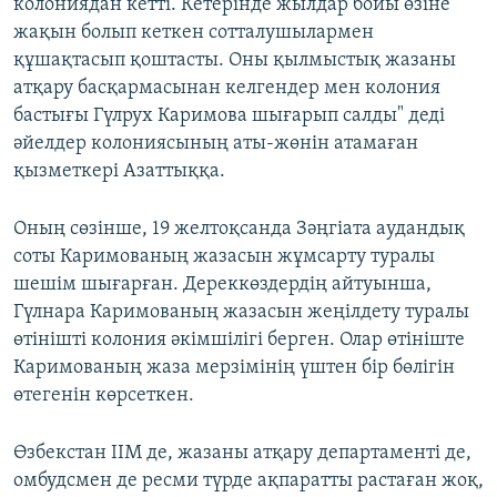
колониядан кетті. Кетерінде жылдар бойы өзіне
жақын болып кеткен сотталушылармен
құшақтасып қоштасты. Оны қылмыстық жазаны
атқару басқармасынан келгендер мен колония
бастығы Гүлрух Каримова шығарып салды" деді
әйелдер колониясының аты-жөнін атамаған
қызметкері Азаттыққа.
Оның сөзінше, 19 желтоқсанда Зәңгіата аудандық
соты Каримованың жазасын жұмсарту туралы
шешім шығарған. Дереккөздердің айтуынша,
Гүлнара Каримованың жазасын жеңілдету туралы
өтінішті колония әкімшілігі берген. Олар өтініште
Каримованың жаза мерзімінің үштен бір бөлігін
өтегенін көрсеткен.
Өзбекстан ІІМ де, жазаны атқару департаменті де,
омбудсмен де ресми түрде ақпаратты растаған жоқ,