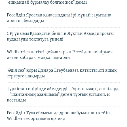
"ешқандай бұрмалау болған жоқ" дейді
Ресейдің Ярослав қаласындағы ірі мұнай зауытына
дрон шабуылдады
CPJ ұйымы Қазақстан билігін Лұқпан Ахмедияровты
қудалауды тоқтатуға үндеді
Wildberries негізгі қоймаларын Ресейден көшірмек
деген хабарды жоққа шығарды
"Әділ сөз" қоры Динара Егеубаеваға қатысты істі ашық
тергеуге шақырды
Түркістан өңірінде әйелдерді – "ұрғашылар", әншілерді
– "шайтанның азаншысы" деген тұрғын ұсталып, іс
қозғалды
Ресейдің Тула облысында дрон шабуылынан кейін
Wildberries орталығы өртенді