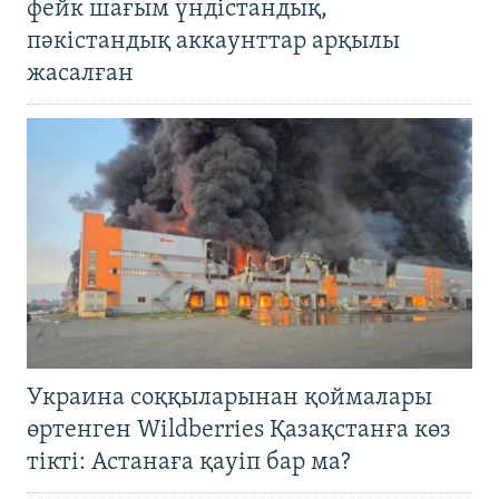
фейк шағым үндістандық,
пәкістандық аккаунттар арқылы
жасалған
Украина соққыларынан қоймалары
өртенген Wildberries Қазақстанға көз
тікті: Астанаға қауіп бар ма?