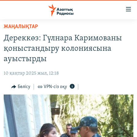
Accessibility
links
Skip
ЖАҢАЛЫҚТАР
to
ЖАҢАЛЫҚТАР
Дереккөз: Гүлнара Каримованы
main
САЯСАТ
content
қоныстандыру колониясына
AZATTYQTV
Skip
ауыстырды
to
ҚАҢТАР ОҚИҒАСЫ
main
10 қаңтар 2025 жыл, 12:18
АДАМ ҚҰҚЫҚТАРЫ
Navigation
Skip
Бөлісу
VPN-сіз оқу
ӘЛЕУМЕТ
to
ӘЛЕМ
Search
АРНАЙЫ ЖОБАЛАР
Русский