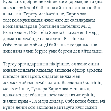
Еуропаның бірнеше елінде жемқорлық пен ақша
жымқыру істері бойынша айыпталғаннан кейін
ашылған. Тергеу мәліметінше, Каримова
телекоммуникация және өзге де салалардағы
компаниялардан (негізінен шетелдік; МТС,
Вымпелком, ING, Telia Sonera) шамамен 1 млрд
доллар көлемінде пара алған. Есесіне ол
Өзбекстанда мобильді байланыс қолданысына
лицензия алып беруге уәде берген деп айтылады.
Тергеу органдарының пікірінше, ол және оның
айналасындағы адамдар ақшаны офшор арқылы
шетелге шығарып, ондаған вилла мен
жылжымайтын мүлік алған. Өзбекстан билігінің
мәліметінше, Гүлнара Каримова мен оның
қылмыстық тобының шетелдегі активтерінің
жалпы құны - 1,4 млрд доллар. Өзбекстан билігі әлі
күнге дейін осы ақшаны қайтаруға күш салып