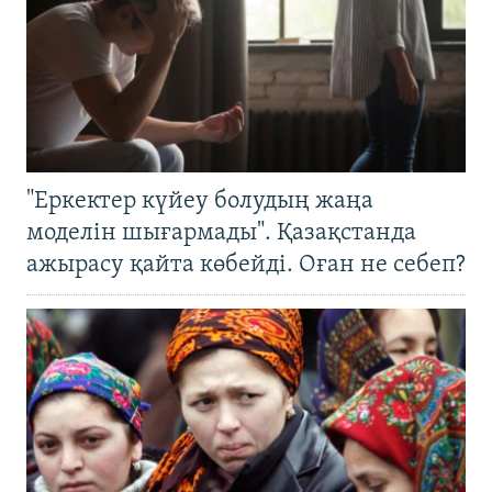
"Еркектер күйеу болудың жаңа
моделін шығармады". Қазақстанда
ажырасу қайта көбейді. Оған не себеп?