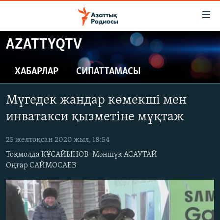
Accessibility
links
Skip
AZATTYQTV
to
ЖАҢАЛЫҚТАР
main
САЯСАТ
ХАБАРЛАР
СИПАТТАМАСЫ
content
AZATTYQTV
Skip
Мүгедек жандар көмекші мен
to
ҚАҢТАР ОҚИҒАСЫ
main
инватакси қызметіне мұқтаж
АДАМ ҚҰҚЫҚТАРЫ
Navigation
Skip
25 желтоқсан 2020 жыл, 18:54
ӘЛЕУМЕТ
to
Тоқмолда ҚҰСАЙЫНОВ
Мәншүк АСАУТАЙ
ӘЛЕМ
Search
Оңғар САЙМОСАЕВ
АРНАЙЫ ЖОБАЛАР
Русский