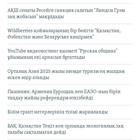
АҚШ сенаты Ресейге санкция салатын "Линдси Грэм
заң жобасын" мақұлдады
Wildberries қоймаларының бір бөлігін "Қазақстан,
Өзбекстан және Беларуське көшірмек"
YouTube видеохостинг қызметі "Русская община"
ұйымының екі арнасын бұғаттады
Орталық Азия 2025 жылы әлемде туризм ең жылдам
өскен өңір атанды
Пашинян: Армения Еуроодақ пен ЕАЭО-ның бірін
таңдау жайлы референдум өткізбейді
Білім грант иегерлерінің тізімі жарияланды
БАҚ: Қазақстан Теңіз кен орнында экологиялық заң
талабы сақталмаған дейді