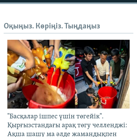
Оқыңыз. Көріңіз. Тыңдаңыз
"Басқалар ішпес үшін төгейік".
Қырғызстандағы арақ төгу челленджі:
Ақша шашу ма әлде жамандықпен