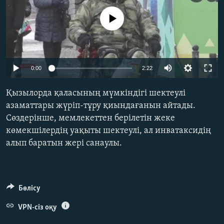
ЖАЗЫЛЫҢЫЗ
No media source currently available
Басқа тілдерде
Auto
0:00
2:22
240p
Қызылорда қаласының мүмкіндігі шектеулі
360p
азаматтары жүріп-тұру қиындағанын айтады.
Сөздерінше, мемлекеттен берілетін жеке
480p
Auto
240p
360p
480p
көмекшілердің уақыты шектеулі, ал инватаксидің
720p
алып баратын жері санаулы.
720p
1080p
1080p
Бөлісу
VPN-сіз оқу