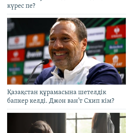
күрес пе?
Қазақстан құрамасына шетелдік
бапкер келді. Джон ван’т Схип кім?