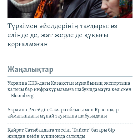
Түркімен әйелдерінің тағдыры: өз
елінде де, жат жерде де құқығы
қорғалмаған
Жаңалықтар
Украина КҚК-дағы Қазақстан мұнайының экспортына
қатысы бар инфрақұрылымға шабуылдамауға келіскен
– Bloomberg
Украина Ресейдің Самара облысы мен Краснодар
аймағындағы мұнай зауытына шабуылдады
Қайрат Сатыбалдыға тиесілі "Байсат" базары бір
жылдан кейін аукционда сатылды