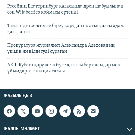
Ресейдің Екатеринбург қаласында дрон шабуылынан
соң Wildberries қоймасы өртенді
Таиландта мектепте біреу қарудан оқ атып, алты адам
қаза тапты
Прокуратура журналист Александра Алёхованың
үкімін жеңілдетуді сұраған
АҚШ Кубаға қару жеткізуге қатысы бар адамдар мен
ұйымдарға санкция салды
ЖАЗЫЛЫҢЫЗ
ЖАЛПЫ МӘЛІМЕТ