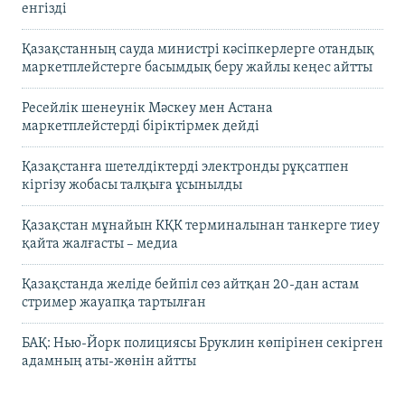
енгізді
Қазақстанның сауда министрі кәсіпкерлерге отандық
маркетплейстерге басымдық беру жайлы кеңес айтты
Ресейлік шенеунік Мәскеу мен Астана
маркетплейстерді біріктірмек дейді
Қазақстанға шетелдіктерді электронды рұқсатпен
кіргізу жобасы талқыға ұсынылды
Қазақстан мұнайын КҚК терминалынан танкерге тиеу
қайта жалғасты – медиа
Қазақстанда желіде бейпіл сөз айтқан 20-дан астам
стример жауапқа тартылған
БАҚ: Нью-Йорк полициясы Бруклин көпірінен секірген
адамның аты-жөнін айтты