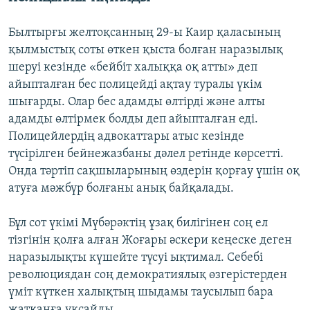
Былтырғы желтоқсанның 29-ы Каир қаласының
қылмыстық соты өткен қыста болған наразылық
шеруі кезінде «бейбіт халыққа оқ атты» деп
айыпталған бес полицейді ақтау туралы үкім
шығарды. Олар бес адамды өлтірді және алты
адамды өлтірмек болды деп айыпталған еді.
Полицейлердің адвокаттары атыс кезінде
түсірілген бейнежазбаны дәлел ретінде көрсетті.
Онда тәртіп сақшыларының өздерін қорғау үшін оқ
атуға мәжбүр болғаны анық байқалады.
Бұл сот үкімі Мүбәрәктің ұзақ билігінен соң ел
тізгінін қолға алған Жоғары әскери кеңеске деген
наразылықты күшейте түсуі ықтимал. Себебі
революциядан соң демократиялық өзгерістерден
үміт күткен халықтың шыдамы таусылып бара
жатқанға ұқсайды.