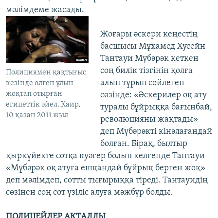
мәлімдеме жасады.
Жоғары әскери кеңестің
басшысы Мұхамед Хусейн
Тантауи Мүбәрәк кеткен
соң билік тізгінін қолға
Полициямен қақтығыс
алып тұрып сөйлеген
кезінде өлген ұлын
жоқтап отырған
сөзінде: «Әскерилер оқ ату
египеттік әйел. Каир,
туралы бұйрыққа бағынбай,
10 қазан 2011 жыл
революцияны жақтады»
деп Мүбәрәкті кінәлағандай
болған. Бірақ, былтыр
қыркүйекте сотқа куәгер болып келгенде Тантауи
«Мүбәрәк оқ атуға ешқандай бұйрық берген жоқ»
деп мәлімдеп, сотты тығырыққа тіреді. Тантауидің
сөзінен соң сот үзіліс алуға мәжбүр болды.
ПОЛИЦЕЙЛЕР АҚТАЛДЫ