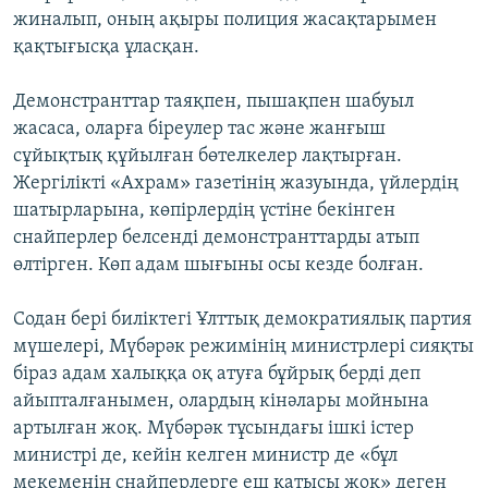
жиналып, оның ақыры полиция жасақтарымен
қақтығысқа ұласқан.
Демонстранттар таяқпен, пышақпен шабуыл
жасаса, оларға біреулер тас және жанғыш
сұйықтық құйылған бөтелкелер лақтырған.
Жергілікті «Ахрам» газетінің жазуында, үйлердің
шатырларына, көпірлердің үстіне бекінген
снайперлер белсенді демонстранттарды атып
өлтірген. Көп адам шығыны осы кезде болған.
Содан бері биліктегі Ұлттық демократиялық партия
мүшелері, Мүбәрәк режимінің министрлері сияқты
біраз адам халыққа оқ атуға бұйрық берді деп
айыпталғанымен, олардың кінәлары мойнына
артылған жоқ. Мүбәрәк тұсындағы ішкі істер
министрі де, кейін келген министр де «бұл
мекеменің снайперлерге еш қатысы жоқ» деген