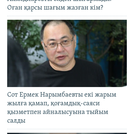
Оған қарсы шағым жазған кім?
Сот Ермек Нарымбаевты екі жарым
жылға қамап, қоғамдық-саяси
қызметпен айналысуына тыйым
салды