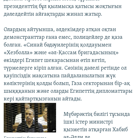
президенттің бұл қылмысқа қатысы жоқтығын
дәлелдейтін айғақтарды жинап жатыр.
Олардың айтуынша, әлдекімдер атқан оқтан
демонстранттар ғана емес, полицейлер де қаза
болған. «Синай бәдәуилерінің қолдауымен
«Хезболла» және «әл-Қассам бригадасының»
өкілдері Египет шекарасынан өтіп кетіп,
түрмелерге кіріп алған. Сөзінің дәлелі ретінде ол
қауіпсіздік мақсатына пайдаланылатын жүк
көліктерінің қолды болып, Газа секторынан бір-ақ
шықққанын және оларды Египеттің дипломаттары
кері қайтартқызғанын айтады.
Мүбәрәктің билігі тұсында
ішкі істер министрі
қызметін атқарған Хабиб
әл-Әдли де