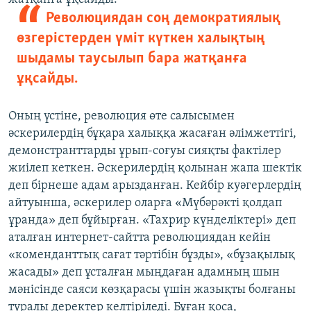
Революциядан соң демократиялық
өзгерістерден үміт күткен халықтың
шыдамы таусылып бара жатқанға
ұқсайды.
Оның үстіне, революция өте салысымен
әскерилердің бұқара халыққа жасаған әлімжеттігі,
демонстранттарды ұрып-соғуы сияқты фактілер
жиілеп кеткен. Әскерилердің қолынан жапа шектік
деп бірнеше адам арызданған. Кейбір куәгерлердің
айтуынша, әскерилер оларға «Мүбәрәкті қолдап
ұранда» деп бұйырған. «Тахрир күнделіктері» деп
аталған интернет-сайтта революциядан кейін
«коменданттық сағат тәртібін бұзды», «бұзақылық
жасады» деп ұсталған мыңдаған адамның шын
мәнісінде саяси көзқарасы үшін жазықты болғаны
туралы деректер келтіріледі. Бұған қоса,