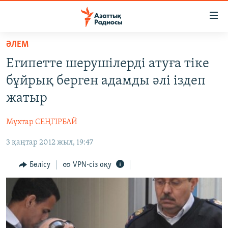
Accessibility
links
Skip
ӘЛЕМ
to
ЖАҢАЛЫҚТАР
Египетте шерушілерді атуға тіке
main
САЯСАТ
content
бұйрық берген адамды әлі іздеп
AZATTYQTV
Skip
жатыр
to
ҚАҢТАР ОҚИҒАСЫ
main
Мұхтар СЕҢГІРБАЙ
АДАМ ҚҰҚЫҚТАРЫ
Navigation
Skip
3 қаңтар 2012 жыл, 19:47
ӘЛЕУМЕТ
to
ӘЛЕМ
Бөлісу
VPN-сіз оқу
Search
АРНАЙЫ ЖОБАЛАР
Русский