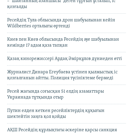
– "шайтанның азаншысы" деген тұрғын ұсталып, іс
қозғалды
Ресейдің Тула облысында дрон шабуылынан кейін
Wildberries орталығы өртенді
Киев пен Киев облысында Ресейдің әуе шабуылынан
кемінде 17 адам қаза тапқан
Қазақ кинорежиссері Ардақ Әмірқұлов дүниеден өтті
Журналист Динара Егеубаева үстінен қылмыстық іс
қозғалғанын айтты. Полиция түсініктеме бермеді
Ресей жағында соғысқан 51 елдің азаматтары
Украинада тұтқында отыр
Путин елден кеткен ресейліктердің құқығын
шектейтін заңға қол қойды
АҚШ Ресейдің құрлықтағы әскеріне қарсы санкция