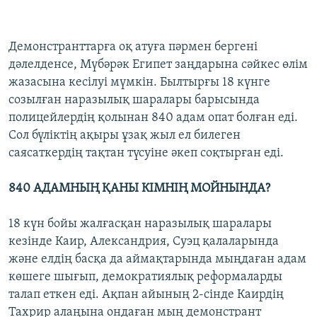
Демонстранттарға оқ атуға пәрмен бергені
дәлелденсе, Мүбәрәк Египет заңдарына сәйкес өлім
жазасына кесілуі мүмкін. Былтырғы 18 күнге
созылған наразылық шаралары барысында
полицейлердің қолынан 840 адам опат болған еді.
Сол бүліктің ақыры ұзақ жыл ел билеген
саясаткердің тақтан түсуіне әкеп соқтырған еді.
840 АДАМНЫҢ ҚАНЫ КІМНІҢ МОЙНЫНДА?
18 күн бойы жалғасқан наразылық шаралары
кезінде Каир, Александрия, Суэц қалаларында
және елдің басқа да аймақтарында мыңдаған адам
көшеге шығып, демократиялық реформаларды
талап еткен еді. Ақпан айының 2-сінде Каирдің
Тахрир алаңына ондаған мың демонстрант