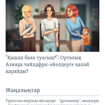
"Қашан бала туасың?": Орталық
Азияда чайлдфри-әйелдерге қалай
қарайды?
Жаңалықтар
Түркістан өңірінде әйелдерді – "ұрғашылар", әншілерді