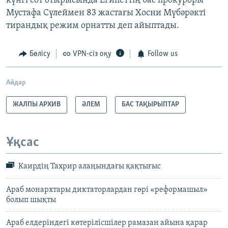
күнгі сот отырысында Египеттің бас прокуроры
Мустафа Сүлеймен 83 жастағы Хосни Мүбәрәкті
тирандық режим орнатты деп айыптады.
Бөлісу
VPN-сіз оқу
Follow us
Айдар
ЖАЛПЫ АРХИВ
ӘЛЕМ
БАС ТАҚЫРЫПТАР
Ұқсас
Каирдің Тахрир алаңындағы қақтығыс
Араб монархтары диктаторлардан гөрі «реформашыл»
болып шықты
Араб елдеріндегі көтерілісшілер рамазан айына қарар