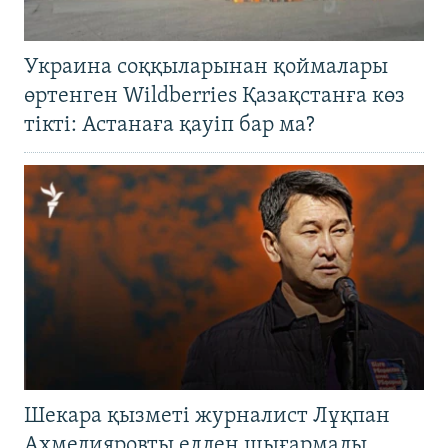
Украина соққыларынан қоймалары
өртенген Wildberries Қазақстанға көз
тікті: Астанаға қауіп бар ма?
Шекара қызметі журналист Лұқпан
Ахмедияровты елден шығармады.