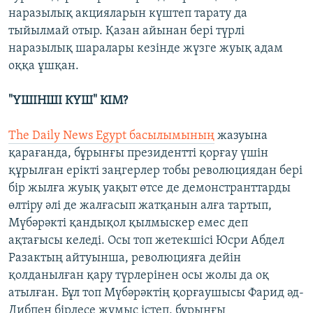
наразылық акцияларын күштеп тарату да
тыйылмай отыр. Қазан айынан бері түрлі
наразылық шаралары кезінде жүзге жуық адам
оққа ұшқан.
"ҮШІНШІ КҮШ" КІМ?
The Daily News Egypt басылымының
жазуына
қарағанда, бұрынғы президентті қорғау үшін
құрылған ерікті заңгерлер тобы революциядан бері
бір жылға жуық уақыт өтсе де демонстранттарды
өлтіру әлі де жалғасып жатқанын алға тартып,
Мүбәрәкті қандықол қылмыскер емес деп
ақтағысы келеді. Осы топ жетекшісі Юсри Абдел
Разактың айтуынша, революцияға дейін
қолданылған қару түрлерінен осы жолы да оқ
атылған. Бұл топ Мүбәрәктің қорғаушысы Фарид әд-
Дибпен бірлесе жұмыс істеп, бұрынғы