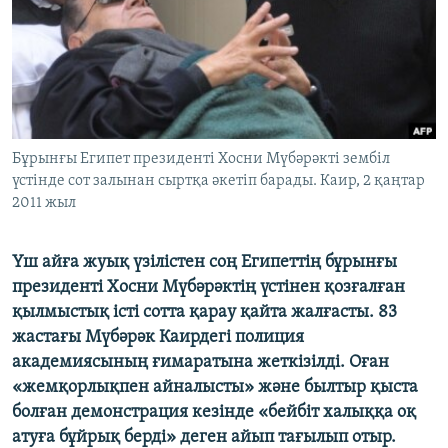
ЖАЗЫЛЫҢЫЗ
Басқа тілдерде
Бұрынғы Египет президенті Хосни Мүбәрәкті зембіл
үстінде сот залынан сыртқа әкетіп барады. Каир, 2 қаңтар
2011 жыл
Үш айға жуық үзілістен соң Египеттің бұрынғы
президенті Хосни Мүбәрәктің үстінен қозғалған
қылмыстық істі сотта қарау қайта жалғасты. 83
жастағы Мүбәрәк Каирдегі полиция
академиясының ғимаратына жеткізілді. Оған
«жемқорлықпен айналысты» және былтыр қыста
болған демонстрация кезінде «бейбіт халыққа оқ
атуға бұйрық берді» деген айып тағылып отыр.