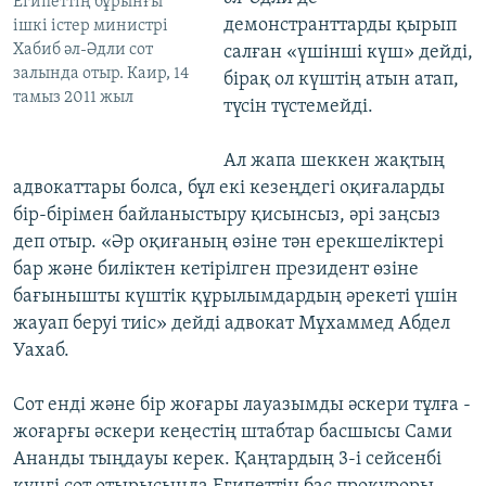
Египеттің бұрынғы
демонстранттарды қырып
ішкі істер министрі
Хабиб әл-Әдли сот
салған «үшінші күш» дейді,
залында отыр. Каир, 14
бірақ ол күштің атын атап,
тамыз 2011 жыл
түсін түстемейді.
Ал жапа шеккен жақтың
адвокаттары болса, бұл екі кезеңдегі оқиғаларды
бір-бірімен байланыстыру қисынсыз, әрі заңсыз
деп отыр. «Әр оқиғаның өзіне тән ерекшеліктері
бар және биліктен кетірілген президент өзіне
бағынышты күштік құрылымдардың әрекеті үшін
жауап беруі тиіс» дейді адвокат Мұхаммед Абдел
Уахаб.
Сот енді және бір жоғары лауазымды әскери тұлға -
жоғарғы әскери кеңестің штабтар басшысы Сами
Ананды тыңдауы керек. Қаңтардың 3-і сейсенбі