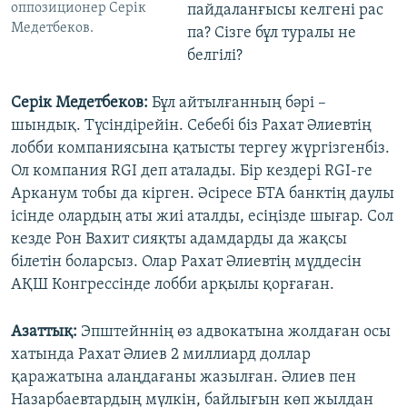
оппозиционер Серік
пайдаланғысы келгені рас
Медетбеков.
па? Сізге бұл туралы не
белгілі?
Серік Медетбеков:
Бұл айтылғанның бәрі –
шындық. Түсіндірейін. Себебі біз Рахат Әлиевтің
лобби компаниясына қатысты тергеу жүргізгенбіз.
Ол компания RGI деп аталады. Бір кездері RGI-ге
Арканум тобы да кірген. Әсіресе БТА банктің даулы
ісінде олардың аты жиі аталды, есіңізде шығар. Сол
кезде Рон Вахит сияқты адамдарды да жақсы
білетін боларсыз. Олар Рахат Әлиевтің мүддесін
АҚШ Конгрессінде лобби арқылы қорғаған.
Азаттық:
Эпштейннің өз адвокатына жолдаған осы
хатында Рахат Әлиев 2 миллиард доллар
қаражатына алаңдағаны жазылған. Әлиев пен
Назарбаевтардың мүлкін, байлығын көп жылдан