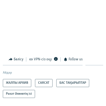
Бөлісу
VPN-сіз оқу
Follow us
Айдар
ЖАЛПЫ АРХИВ
САЯСАТ
БАС ТАҚЫРЫПТАР
Рахат Әлиевтің ісі