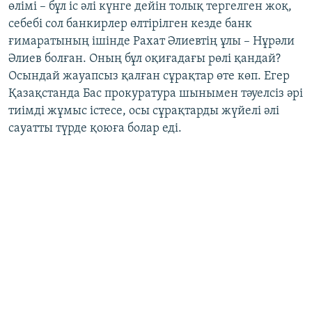
өлімі – бұл іс әлі күнге дейін толық тергелген жоқ,
себебі сол банкирлер өлтірілген кезде банк
ғимаратының ішінде Рахат Әлиевтің ұлы – Нұрәли
Әлиев болған. Оның бұл оқиғадағы рөлі қандай?
Осындай жауапсыз қалған сұрақтар өте көп. Егер
Қазақстанда Бас прокуратура шынымен тәуелсіз әрі
тиімді жұмыс істесе, осы сұрақтарды жүйелі әлі
сауатты түрде қоюға болар еді.