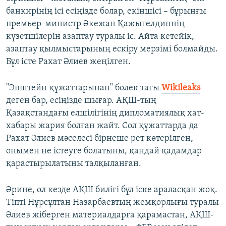
банкирінің ісі есіңізде болар, екіншісі – бұрынғы
премьер-министр Әкежан Қажыгелдиннің
күзетшілерін азаптау туралы іс. Айта кетейік,
азаптау қылмыстарының ескіру мерзімі болмайды.
Бұл істе Рахат Әлиев жеңілген.
"Эпштейн құжаттарынан" бөлек тағы
Wikileaks
деген бар, есіңізде шығар. АҚШ-тың
Қазақстандағы елшілігінің дипломатиялық хат-
хабары жария болған жайт. Сол құжаттарда да
Рахат Әлиев мәселесі бірнеше рет көтерілген,
онымен не істеуге болатыны, қандай қадамдар
қарастырылатыны талқыланған.
Әрине, ол кезде АҚШ билігі бұл іске араласқан жоқ.
Тіпті Нұрсұлтан Назарбаевтың жемқорлығы туралы
Әлиев жіберген материалдарға қарамастан, АҚШ-