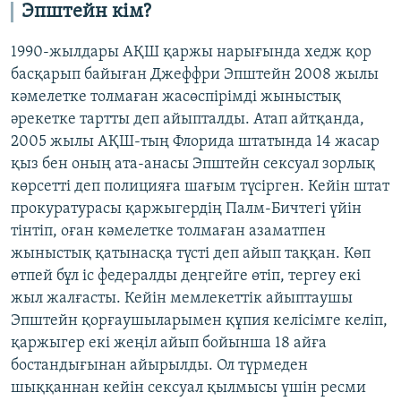
Эпштейн кім?
1990-жылдары АҚШ қаржы нарығында хедж қор
басқарып байыған Джеффри Эпштейн 2008 жылы
кәмелетке толмаған жасөспірімді жыныстық
әрекетке тартты деп айыпталды. Атап айтқанда,
2005 жылы АҚШ-тың Флорида штатында 14 жасар
қыз бен оның ата-анасы Эпштейн сексуал зорлық
көрсетті деп полицияға шағым түсірген. Кейін штат
прокуратурасы қаржыгердің Палм-Бичтегі үйін
тінтіп, оған кәмелетке толмаған азаматпен
жыныстық қатынасқа түсті деп айып таққан. Көп
өтпей бұл іс федералды деңгейге өтіп, тергеу екі
жыл жалғасты. Кейін мемлекеттік айыптаушы
Эпштейн қорғаушыларымен құпия келісімге келіп,
қаржыгер екі жеңіл айып бойынша 18 айға
бостандығынан айырылды. Ол түрмеден
шыққаннан кейін сексуал қылмысы үшін ресми