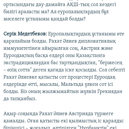
ортасындағы дау-дамайға АҚШ-тың сол кездегі
билігі араласты ма? Ал еуропалықтардың бұл
мәселеге ұстанымы қандай болды?
Серік Медетбеков:
Еуропалықтардың ұстанымы өте
қарапайым болды. Рахат Әлиев дипломатиялық
иммунитетінен айырылған соң, Австрия және
Еуроодақтың басқа елдері оны Қазақстанға
экстрадициялаудан бас тартқандықтан, "бермесең
– өзің сотта" деген қағида іске қосылды. Сол себепті
Рахат Әлиевке қатысты сот процестері Еуроодақ
елдерінде өтті, мысалы, Мальтада үлкен сот ісі
болды. Біз оның жылжымайтын мүлкін Грекиядан
да тапқанбыз.
Ақыр соңында Рахат Әлиев Австрияда түрмеге
қамалды. Оған қатысты екі қылмыстық іс қаралды:
біріншісі – жоғалып, өлтірілген "Нұрбанктің" екі