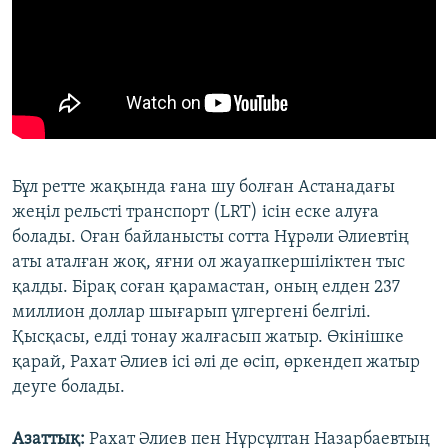
Бұл ретте жақында ғана шу болған Астанадағы
жеңіл рельсті транспорт (LRT) ісін еске алуға
болады. Оған байланысты сотта Нұрәли Әлиевтің
аты аталған жоқ, яғни ол жауапкершіліктен тыс
қалды. Бірақ соған қарамастан, оның елден 237
миллион доллар шығарып үлгергені белгілі.
Қысқасы, елді тонау жалғасып жатыр. Өкінішке
қарай, Рахат Әлиев ісі әлі де өсіп, өркендеп жатыр
деуге болады.
Азаттық:
Рахат Әлиев пен Нұрсұлтан Назарбаевтың