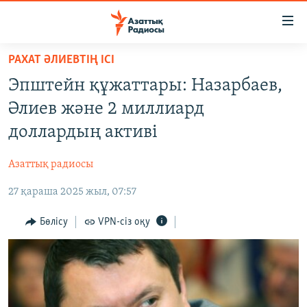
Accessibility
links
Skip
РАХАТ ӘЛИЕВТІҢ ІСІ
to
ЖАҢАЛЫҚТАР
Эпштейн құжаттары: Назарбаев,
main
САЯСАТ
content
Әлиев және 2 миллиард
AZATTYQTV
Skip
доллардың активі
to
ҚАҢТАР ОҚИҒАСЫ
main
Азаттық радиосы
АДАМ ҚҰҚЫҚТАРЫ
Navigation
Skip
27 қараша 2025 жыл, 07:57
ӘЛЕУМЕТ
to
ӘЛЕМ
Бөлісу
VPN-сіз оқу
Search
АРНАЙЫ ЖОБАЛАР
Русский