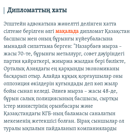
Дипломаттың хаты
Эпштейн адвокатына жөнелтті делінген хатта
сілтеме берілген әлгі
мақалада
дипломат Қазақстан
басшысы мен оның бұрынғы күйеубаласына
мынадай сипаттама берген: "Назарбаев мырза –
жасы 70-те, бұрынғы металлург, совет дәуіріндегі
партия қайраткері, жиырма жылдан бері билікте,
Орталық Азиядағы ең қарқынды экономиканы
басқарып отыр. Алайда құқық қорғаушылар оны
оппозиция өкілдерін қуғындады деп көп жылр
бойы сынап келеді. Әлиев мырза – жасы 48-де,
бұрын салық полициясының басшысы, сыртқы
істер министрінің орынбасары және
Қазақстандағы КГБ-ның баламасы саналатын
мекеменің жетекшісі болған. Бірақ сыншылар ол
туралы ықпалын пайдаланып компанияларды