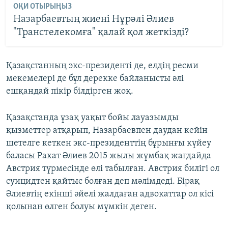
ОҚИ ОТЫРЫҢЫЗ
Назарбаевтың жиені Нұрәлі Әлиев
"Транстелекомға" қалай қол жеткізді?
Қазақстанның экс-президенті де, елдің ресми
мекемелері де бұл дерекке байланысты әлі
ешқандай пікір білдірген жоқ.
Қазақстанда ұзақ уақыт бойы лауазымды
қызметтер атқарып, Назарбаевпен даудан кейін
шетелге кеткен экс-президенттің бұрынғы күйеу
баласы Рахат Әлиев 2015 жылы жұмбақ жағдайда
Австрия түрмесінде өлі табылған. Австрия билігі ол
суицидтен қайтыс болған деп мәлімдеді. Бірақ
Әлиевтің екінші әйелі жалдаған адвокаттар ол кісі
қолынан өлген болуы мүмкін деген.