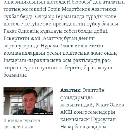
оппозициясының шетелдегі бюросы" деп аталатын
топтың жетекшісі Серік Медетбеков Азаттыққа
сұхбат берді. Ол қазір Германияда тұрады және
шетелге кетуіне экс-президенттің күйеу баласы
Рахат Әлиевтің қудалауы себеп болды дейді.
Ескертетін жай, Азаттық бұған дейінгі
зерттеулерінде Нұрәли Әлиев иелік ететін
компаниялардың ресми поштасына және оның
Instagram-парақшасына осы фактілердің рас-
өтірігін сұрап сауалхат жіберген, бірақ жауап
болмаған.
Азаттық:
Эпштейн
файлдарында
жазылғандай, Рахат Әлиев
АҚШ конгресмендерін
қайынатасы Нұрсұлтан
Шетелде тұратын
Назарбаевқа қарсы
қазақстандық