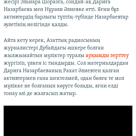
жесірі Эльнара Шоразға, сондай-ақ Дариға
Назарбаева мен Нұрәли Әлиевке өтті. Яғни бұл
активтердің барлығы түптің-түбінде Назарбаевтар
әулетінің иелігінде қалды.
Айта кету керек, Азаттық радиосының
журналистері Дубайдағы әшкере болған
жылжымайтын мүліктер туралы
ауқымды зерттеу
жүргізіп, үлкен іс тындырды. Сол материалдардан
Дариға Назарбаеваның Рахат Әлиевтен қалған
активтермен ғана шектелмей, одан бөлек те мол
мүлікке ие болғанын көруге болады, яғни елді
тонау әлі де жалғасып жатыр.