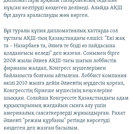
дипломаттары арқылы Назарбаевтың беделіне
нұқсан келтіруді көздеген делінеді. Алайда АҚШ
бұл дауға араласпауды жөн көрген.
Бұл туралы құпия дипломатиялық хаттарда сол
тұстағы АҚШ-тың Қазақстандағы елшісі: "Екі жақ
та – Назарбаев та, Әлиев те бізді өз пайдасына
қолданғысы келеді" деп жазған. Сонымен бірге
2008 жылы Әлиев АҚШ-тағы шағын лоббистік
фирманы жалдап, Конгресс мүшелерімен
байланыста болғаны айтылған. Лоббист компания
өкілі 2010 жылға дейін Әлиевтің мүддесін қорғап,
Конгресстің бірнеше мүшесінің кеңселеріне
шыққан. Солайша Конгрессте Қазақстандағы адам
құқықтарының жағдайын сынға алу үшін
америкалық саясаткерлерді жұмылдырған. Рахат
Әлиевті "режим құрбаны" ретінде көрсетуді
көздеген деп жазған басылым.