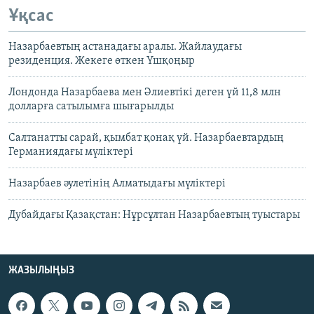
Ұқсас
Назарбаевтың астанадағы аралы. Жайлаудағы
резиденция. Жекеге өткен Үшқоңыр
Лондонда Назарбаева мен Әлиевтікі деген үй 11,8 млн
долларға сатылымға шығарылды
Салтанатты сарай, қымбат қонақ үй. Назарбаевтардың
Германиядағы мүліктері
Назарбаев әулетінің Алматыдағы мүліктері
Дубайдағы Қазақстан: Нұрсұлтан Назарбаевтың туыстары
ЖАЗЫЛЫҢЫЗ