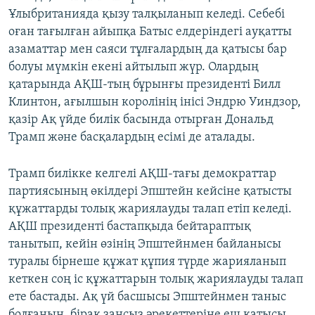
Ұлыбританияда қызу талқыланып келеді. Себебі
оған тағылған айыпқа Батыс елдеріндегі ауқатты
азаматтар мен саяси тұлғалардың да қатысы бар
болуы мүмкін екені айтылып жүр. Олардың
қатарында АҚШ-тың бұрынғы президенті Билл
Клинтон, ағылшын королінің інісі Эндрю Уиндзор,
қазір Ақ үйде билік басында отырған Дональд
Трамп және басқалардың есімі де аталады.
Трамп билікке келгелі АҚШ-тағы демократтар
партиясының өкілдері Эпштейн кейсіне қатысты
құжаттарды толық жариялауды талап етіп келеді.
АҚШ президенті бастапқыда бейтараптық
танытып, кейін өзінің Эпштейнмен байланысы
туралы бірнеше құжат құпия түрде жарияланып
кеткен соң іс құжаттарын толық жариялауды талап
ете бастады. Ақ үй басшысы Эпштейнмен таныс
болғанын, бірақ заңсыз әрекеттеріне еш қатысы