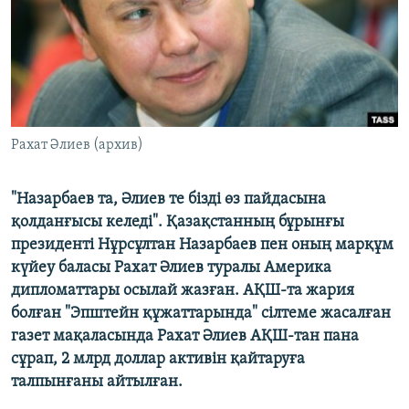
ЖАЗЫЛЫҢЫЗ
Басқа тілдерде
Рахат Әлиев (архив)
"Назарбаев та, Әлиев те бізді өз пайдасына
қолданғысы келеді". Қазақстанның бұрынғы
президенті Нұрсұлтан Назарбаев пен оның марқұм
күйеу баласы Рахат Әлиев туралы Америка
дипломаттары осылай жазған. АҚШ-та жария
болған "Эпштейн құжаттарында" сілтеме жасалған
газет мақаласында Рахат Әлиев АҚШ-тан пана
сұрап, 2 млрд доллар активін қайтаруға
талпынғаны айтылған.