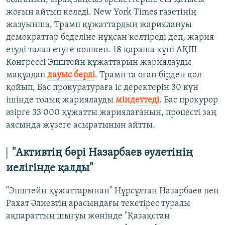
жоғын айтып келеді. New York Times газетінің
жазуынша, Трамп құжаттардың жариялануы
демократтар беделіне нұқсан келтіреді деп, жария
етуді талап етуге көшкен. 18 қараша күні АҚШ
Конгрессі Эпштейн құжаттарын жариялауды
мақұлдап
дауыс берді
. Трамп та оған бірден қол
қойып, Бас прокуратураға іс деректерін 30 күн
ішінде толық жариялауды
міндеттеді
. Бас прокурор
әзірге 33 000 құжатты жариялағанын, процесті заң
аясында жүзеге асыратынын айтты.
"Активтің бәрі Назарбаев әулетінің
иелігінде қалды"
"Эпштейн құжаттарынан" Нұрсұлтан Назарбаев пен
Рахат Әлиевтің арасындағы текетірес туралы
ақпараттың шығуы жөнінде "Қазақстан