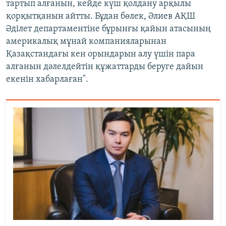
тартып алғанын, кейде күш қолдану арқылы
қорқытқанын айтты. Бұдан бөлек, Әлиев АҚШ
Әділет департаментіне бұрынғы қайын атасының
америкалық мұнай компанияларынан
Қазақстандағы кен орындарын алу үшін пара
алғанын дәлелдейтін құжаттарды беруге дайын
екенін хабарлаған".