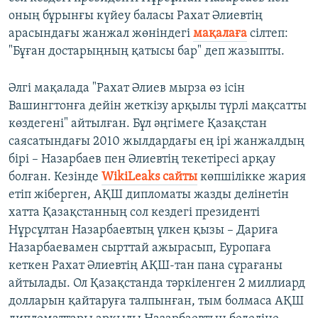
оның бұрынғы күйеу баласы Рахат Әлиевтің
арасындағы жанжал жөніндегі
мақалаға
сілтеп:
"Бұған достарыңның қатысы бар" деп жазыпты.
Әлгі мақалада "Рахат Әлиев мырза өз ісін
Вашингтонға дейін жеткізу арқылы түрлі мақсатты
көздегені" айтылған. Бұл әңгімеге Қазақстан
саясатындағы 2010 жылдардағы ең ірі жанжалдың
бірі – Назарбаев пен Әлиевтің текетіресі арқау
болған. Кезінде
WikiLeaks сайты
көпшілікке жария
етіп жіберген, АҚШ дипломаты жазды делінетін
хатта Қазақстанның сол кездегі президенті
Нұрсұлтан Назарбаевтың үлкен қызы – Дариға
Назарбаевамен сырттай ажырасып, Еуропаға
кеткен Рахат Әлиевтің АҚШ-тан пана сұрағаны
айтылады. Ол Қазақстанда тәркіленген 2 миллиард
долларын қайтаруға талпынған, тым болмаса АҚШ