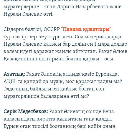
мұрагерлеріне – яғни Дариға Назарбаеваға және
Нұрәли Әлиевке өтті.
Сіздерге белгілі, OCCRP
"Панама құжаттары"
туралы ірі зерттеу жүргізген. Сол материалдарда
Нұрәли Әлиевке қатысы бар делінген 1 млрд доллар
көлеміндегі қаражат жайлы айтылған. Рахат Әлиев
Қазақстаннан шығармақ болған қаржы – осы.
Азаттық:
Рахат Әлиевтің атында қазір Еуропада,
АҚШ-та қандай да мүлік, мол қаражат қалды ма?
Әлде оның байлығы өзі қайтыс болған соң
мұрагерлікпен балаларына өтті ме?
Серік Медетбеков:
Рахат Әлиевтің өзінде Вена
қаласындағы зиратта құлпытасы ғана қалды.
Бұрын оған тиесілі болғанның бәрі кейін оның