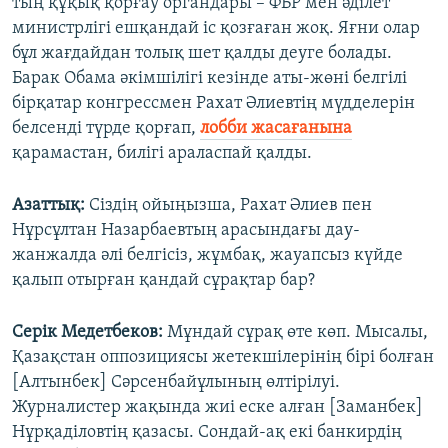
тың құқық қорғау органдары – ФБР мен әділет
министрлігі ешқандай іс қозғаған жоқ. Яғни олар
бұл жағдайдан толық шет қалды деуге болады.
Барак Обама әкімшілігі кезінде аты-жөні белгілі
бірқатар конгрессмен Рахат Әлиевтің мүдделерін
белсенді түрде қорғап,
лобби жасағанына
қарамастан, билігі араласпай қалды.
Азаттық:
Сіздің ойыңызша, Рахат Әлиев пен
Нұрсұлтан Назарбаевтың арасындағы дау-
жанжалда әлі белгісіз, жұмбақ, жауапсыз күйде
қалып отырған қандай сұрақтар бар?
Серік Медетбеков:
Мұндай сұрақ өте көп. Мысалы,
Қазақстан оппозициясы жетекшілерінің бірі болған
[Алтынбек] Сәрсенбайұлының өлтірілуі.
Журналистер жақында жиі еске алған [Заманбек]
Нұрқаділовтің қазасы. Сондай-ақ екі банкирдің