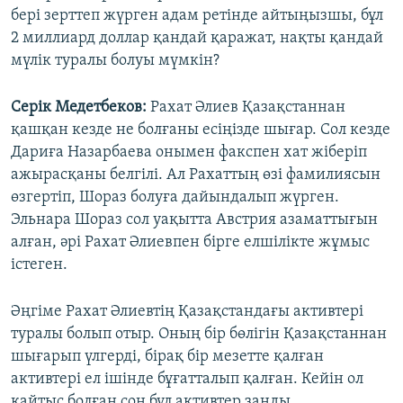
бері зерттеп жүрген адам ретінде айтыңызшы, бұл
2 миллиард доллар қандай қаражат, нақты қандай
мүлік туралы болуы мүмкін?
Серік Медетбеков:
Рахат Әлиев Қазақстаннан
қашқан кезде не болғаны есіңізде шығар. Сол кезде
Дариға Назарбаева онымен факспен хат жіберіп
ажырасқаны белгілі. Ал Рахаттың өзі фамилиясын
өзгертіп, Шораз болуға дайындалып жүрген.
Эльнара Шораз сол уақытта Австрия азаматтығын
алған, әрі Рахат Әлиевпен бірге елшілікте жұмыс
істеген.
Әңгіме Рахат Әлиевтің Қазақстандағы активтері
туралы болып отыр. Оның бір бөлігін Қазақстаннан
шығарып үлгерді, бірақ бір мезетте қалған
активтері ел ішінде бұғатталып қалған. Кейін ол
қайтыс болған соң бұл активтер заңды