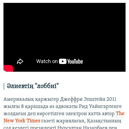
Әлиевтің "лоббиі"
Америкалық қаржыгер Джеффри Эпштейн 2011
жылғы 8 қарашада өз адвокаты Рид Уайнгартенге
жолдаған деп көрсетілген электрон хатта автор
The
New York Times
газеті жариялаған, Қазақстанның
сол кездегі президенті Нұрсұлтан Назарбаев пен