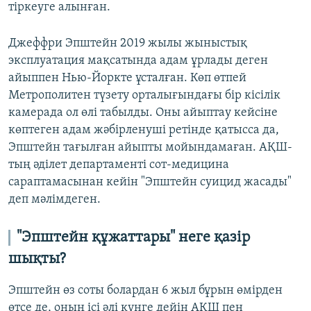
тіркеуге алынған.
Джеффри Эпштейн 2019 жылы жыныстық
эксплуатация мақсатында адам ұрлады деген
айыппен Нью-Йоркте ұсталған. Көп өтпей
Метрополитен түзету орталығындағы бір кісілік
камерада ол өлі табылды. Оны айыптау кейсіне
көптеген адам жәбірленуші ретінде қатысса да,
Эпштейн тағылған айыпты мойындамаған. АҚШ-
тың әділет департаменті сот-медицина
сараптамасынан кейін "Эпштейн суицид жасады"
деп мәлімдеген.
"Эпштейн құжаттары" неге қазір
шықты?
Эпштейн өз соты болардан 6 жыл бұрын өмірден
өтсе де, оның ісі әлі күнге дейін АҚШ пен