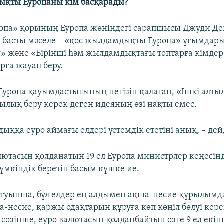
ықты Еуропаны кім басқарады?
опа» қорының Еуропа жөніндегі сарапшысы Джуди Д
 басты мәселе – «қос жылдамдықты Еуропа» ұғымдар
» және «Бірінші һәм жылдамдықтағы топтарға кімдер 
рға жауап беру.
уропа қауымдастығының негізін қалаған, «Ішкі алты
ылық беру керек деген идеяның өзі нақты емес.
ыққа еуро аймағы елдері үстемдік ететіні анық, – дей
алютасын қолданатын 19 ел Еуропа министрлер кеңесін
үмкіндік беретін басым күшке ие.
туынша, бұл елдер ең алдымен ақша-несие құрылымд
а-несие, қаржы одақтарын құруға көп көңіл бөлуі кере
өзінше, еуро валютасын қолданбайтын өзге 9 ел екін