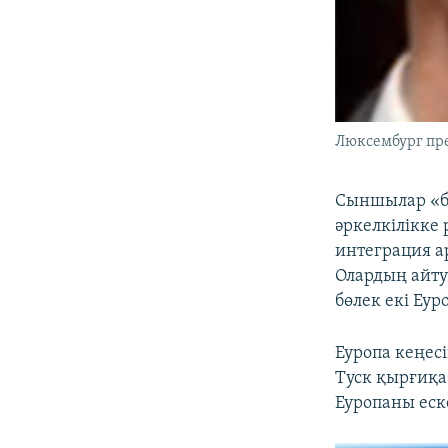
Люксембург пре
Сыншылар «бұ
әркелкілікке 
интеграция а
Олардың айту
бөлек екі Еу
Еуропа кеңес
Туск қырғиқа
Еуропаны еск