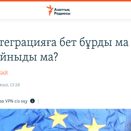
теграцияға бет бұрды ма
айныды ма?
РБАЙ
жыл, 13:28
VPN-сіз оқу