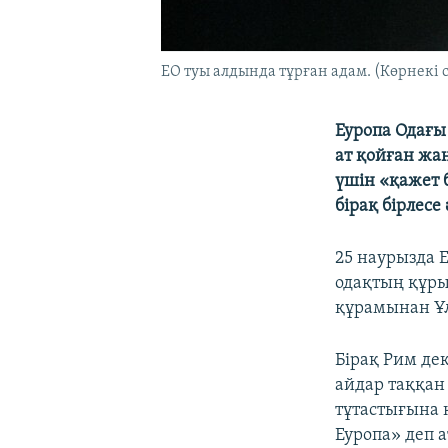
ЕО туы алдында тұрған адам. (Көрнекі 
Еуропа Одағы
ат қойған жа
үшін «қажет 
бірақ бірлесе 
25 наурызда 
одақтың құры
құрамынан Ұлы
Бірақ Рим де
айдар таққан
тұтастығына 
Еуропа» деп а