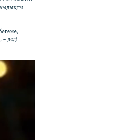
лдамдықты
бөгеме,
 – деді