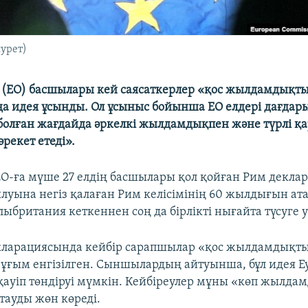
сурет)
 (ЕО) басшылары кей саясаткерлер «қос жылдамдықты
ңа идея ұсынды. Ол ұсыныс бойынша ЕО елдері дағдар
болған жағдайда әркелкі жылдамдықпен және түрлі қ
әрекет етеді».
ЕО-ға мүше 27 елдің басшылары қол қойған Рим декла
луына негіз қалаған Рим келісімінің 60 жылдығын атап
британия кеткеннен соң да бірлікті нығайта түсуге уә
кларациясында кейбір сарапшылар «қос жылдамдықты
 ұғым енгізілген. Сыншылардың айтуынша, бұл идея 
қауіп төндіруі мүмкін. Кейбіреулер мұны «көп жылда
тауды жөн көреді.