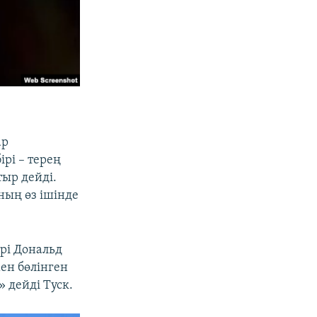
ар
ірі – терең
тыр дейді.
ың өз ішінде
рі Дональд
ен бөлінген
 дейді Туск.