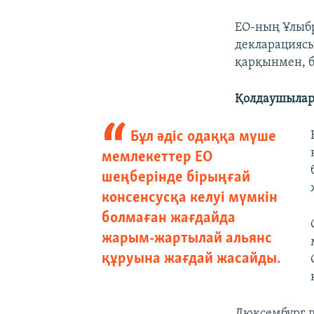
ЕО-ның Ұлыбр
декларациясы
қарқынмен, бі
Қолдаушылар 
Бұл әдіс одаққа мүше
мемлекеттер ЕО
шеңберінде бірыңғай
консенсусқа келуі мүмкін
болмаған жағдайда
жарым-жартылай альянс
құруына жағдай жасайды.
Люксембург п