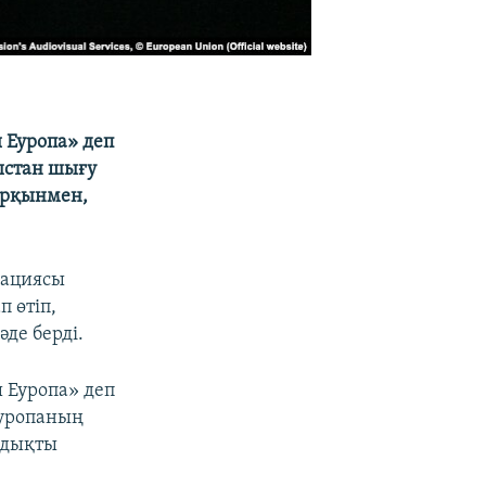
 Еуропа» деп
ыстан шығу
арқынмен,
рациясы
 өтіп,
де берді.
 Еуропа» деп
Еуропаның
мдықты