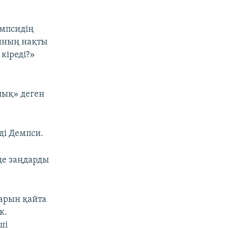
емпсидің
ының нақты
кіреді?»
лық» деген
ді Демпси.
де заңдарды
арын қайта
к.
ші