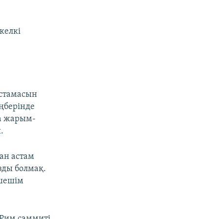
келкі
астамасын
ңберінде
да жарым-
.
ан астам
зды болмақ.
 шешім
 Рим саммиті