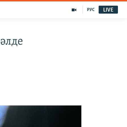
LIVE
РУС
 әлде