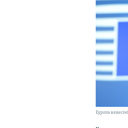
Еуропа кеңесіні