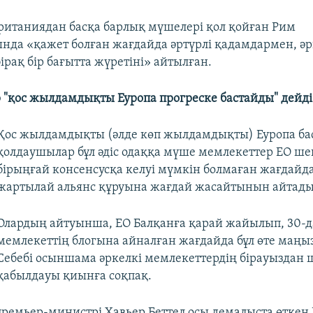
итаниядан басқа барлық мүшелері қол қойған Рим
нда «қажет болған жағдайда әртүрлі қадамдармен, әр
рақ бір бағытта жүретіні» айтылған.
"қос жылдамдықты Еуропа прогреске бастайды" дейді
Қос жылдамдықты (әлде көп жылдамдықты) Еуропа б
қолдаушылар бұл әдіс одаққа мүше мемлекеттер ЕО ше
бірыңғай консенсусқа келуі мүмкін болмаған жағдай
жартылай альянс құруына жағдай жасайтынын айтады
Олардың айтуынша, ЕО Балқанға қарай жайылып, 30-д
мемлекеттің блогына айналған жағдайда бұл өте маңы
Себебі осыншама әркелкі мемлекеттердің бірауыздан
қабылдауы қиынға соқпақ.
ремьер-министрі Хавьер Беттел осы демалыста өткен