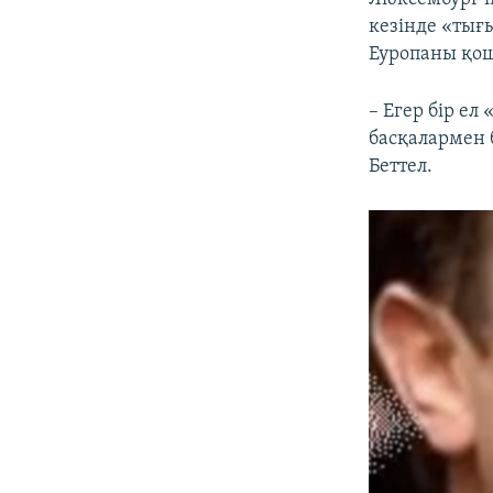
кезінде «тығ
Еуропаны қош
– Егер бір е
басқалармен 
Беттел.