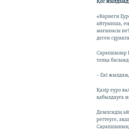
Қос жылдамд
«Карнеги Еур
айтуынша, ең
мағынасы не?
деген сұрақта
Сарапшылар Е
топқа басымд
– Екі жылдамд
Қазір еуро в
қабылдауға м
Демпсидің ай
реттеуге, ақш
Сарапшының с