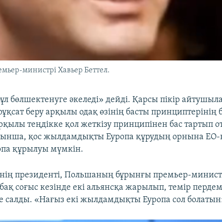
мьер-министрі Хавьер Беттел.
л бөлшектенуге әкеледі» дейді. Қарсы пікір айтушыл
рұқсат беру арқылы одақ өзінің басты принциптерінің б
рқылы теңдікке қол жеткізу принципінен бас тартып о
ынша, қос жылдамдықты Еуропа құрудың орнына ЕО-н
ропа құрылуы мүмкін.
інің президенті, Польшаның бұрынғы премьер-минист
бақ соғыс кезінде екі альянсқа жарылып, темір пердем
е салды. «Нағыз екі жылдамдықты Еуропа сол болатын»