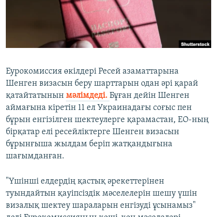
ЖАЗЫЛЫҢЫЗ
Басқа тілдерде
Еурокомиссия өкілдері Ресей азаматтарына
Шенген визасын беру шарттарын одан әрі қарай
қатайтатынын
мәлімдеді.
Бұған дейін Шенген
аймағына кіретін 11 ел Украинадағы соғыс пен
бұрын енгізілген шектеулерге қарамастан, ЕО-ның
бірқатар елі ресейліктерге Шенген визасын
бұрынғыша жылдам беріп жатқандығына
шағымданған.
"Үшінші елдердің қастық әрекеттерінен
туындайтын қауіпсіздік мәселелерін шешу үшін
визалық шектеу шараларын енгізуді ұсынамыз"