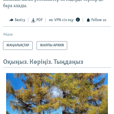
бара алады.
Бөлісу
PDF
VPN-сіз оқу
Follow us
Айдар
ЖАҢАЛЫҚТАР
ЖАЛПЫ АРХИВ
Оқыңыз. Көріңіз. Тыңдаңыз