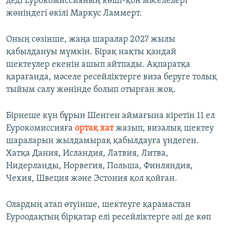
деді Еурокомиссияның көші-қон мәселелері
жөніндегі өкілі Маркус Ламмерт.
Оның сөзінше, жаңа шаралар 2027 жылы
қабылдануы мүмкін. Бірақ нақты қандай
шектеулер екенін ашып айтпады. Ақпаратқа
қарағанда, мәселе ресейліктерге виза беруге толық
тыйым салу жөнінде болып отырған жоқ.
Бірнеше күн бұрын Шенген аймағына кіретін 11 ел
Еурокомиссияға
ортақ хат
жазып, визалық шектеу
шараларын жылдамырақ қабылдауға үндеген.
Хатқа Дания, Исландия, Латвия, Литва,
Нидерланды, Норвегия, Польша, Финляндия,
Чехия, Швеция және Эстония қол қойған.
Олардың атап өтуінше, шектеуге қарамастан
Еуроодақтың бірқатар елі ресейліктерге әлі де көп