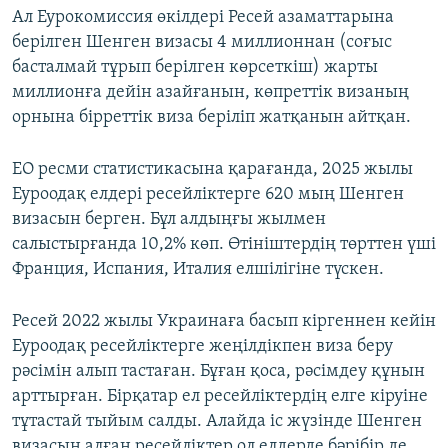
Ал Еурокомиссия өкілдері Ресей азаматтарына
берілген Шенген визасы 4 миллионнан (соғыс
басталмай тұрып берілген көрсеткіш) жарты
миллионға дейін азайғанын, көпреттік визаның
орнына бірреттік виза беріліп жатқанын айтқан.
ЕО ресми статистикасына қарағанда, 2025 жылы
Еуроодақ елдері ресейліктерге 620 мың Шенген
визасын берген. Бұл алдыңғы жылмен
салыстырғанда 10,2% көп. Өтініштердің төрттен үші
Франция, Испания, Италия елшілігіне түскен.
Ресей 2022 жылы Украинаға басып кіргеннен кейін
Еуроодақ ресейліктерге жеңілдікпен виза беру
рәсімін алып тастаған. Бұған қоса, рәсімдеу құнын
арттырған. Бірқатар ел ресейліктердің елге кіруіне
тұтастай тыйым салды. Алайда іс жүзінде Шенген
визасын алған ресейліктер ол елдерде бәрібір де