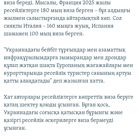
виза береді. Мысалы, Франция 2025 жылы
ресейліктерге 180 мың виза берген – бұл алдыңғы
жылмен салыстырғанда айтарлықтай көп. Сол
сияқты Италия – 160 мыңға жуық, Испания
шамамен 100 мың виза берген.
"Украинадағы бейбіт тұрғындар мен азаматтық
инфрақұрылымдарға зымырандар мен дрондар
құлап жатқан шақта Еуропаның жағажайлары мен
курорттарында ресейлік туристер санының артуы
қатты алаңдатады" деп жазылған хатта.
Хат авторлары ресейліктерге көпреттік виза беруге
қатаң шектеу қоюды ұсынған. Бұған қоса,
Украинадағы соғысқа қатысқан бұрынғы және
қазіргі ресейлік әскерилерге виза бермеуді
ұсынған.