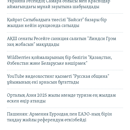
Украина Ресейдің Самара облысы мен Краснодар
аймағындағы мұнай зауытына шабуылдады
Қайрат Сатыбалдыға тиесілі "Байсат" базары бір
жылдан кейін аукционда сатылды
АҚШ сенаты Ресейге санкция салатын "Линдси Грэм
заң жобасын" мақұлдады
Wildberries қоймаларының бір бөлігін "Қазақстан,
Өзбекстан және Беларуське көшірмек"
YouTube видеохостинг қызметі "Русская община"
ұйымының екі арнасын бұғаттады
Орталық Азия 2025 жылы әлемде туризм ең жылдам
өскен өңір атанды
Пашинян: Армения Еуроодақ пен ЕАЭО-ның бірін
таңдау жайлы референдум өткізбейді