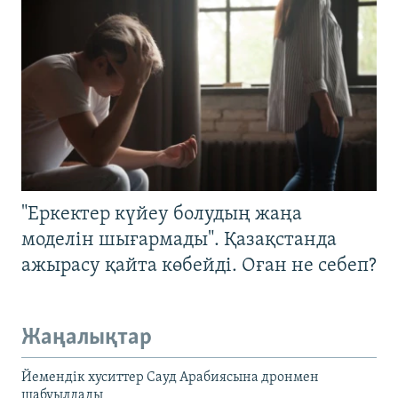
"Еркектер күйеу болудың жаңа
моделін шығармады". Қазақстанда
ажырасу қайта көбейді. Оған не себеп?
Жаңалықтар
Йемендік хуситтер Сауд Арабиясына дронмен
шабуылдады