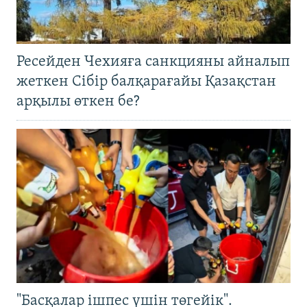
Ресейден Чехияға санкцияны айналып
жеткен Сібір балқарағайы Қазақстан
арқылы өткен бе?
"Басқалар ішпес үшін төгейік".