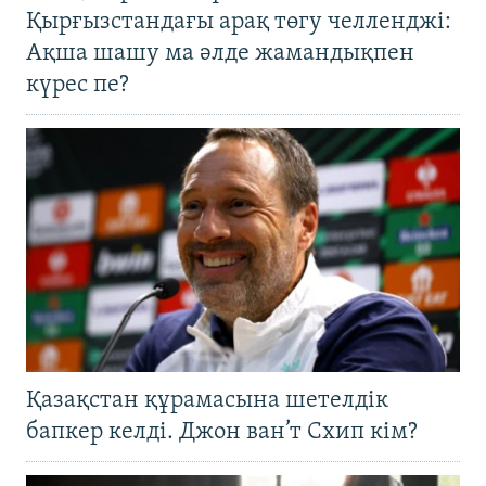
Қырғызстандағы арақ төгу челленджі:
Ақша шашу ма әлде жамандықпен
күрес пе?
Қазақстан құрамасына шетелдік
бапкер келді. Джон ван’т Схип кім?