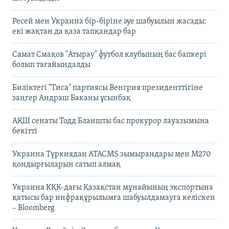
Ресей мен Украина бір-біріне әуе шабуылын жасады:
екі жақтан да қаза тапқандар бар
Самат Смақов "Атырау" футбол клубының бас бапкері
болып тағайындалды
Биліктегі "Тиса" партиясы Венгрия президенттігіне
заңгер Андраш Баканы ұсынбақ
АҚШ сенаты Тодд Бланшты бас прокурор лауазымына
бекітті
Украина Түркиядан ATACMS зымырандары мен M270
қондырғыларын сатып алмақ
Украина КҚК-дағы Қазақстан мұнайының экспортына
қатысы бар инфрақұрылымға шабуылдамауға келіскен
– Bloomberg