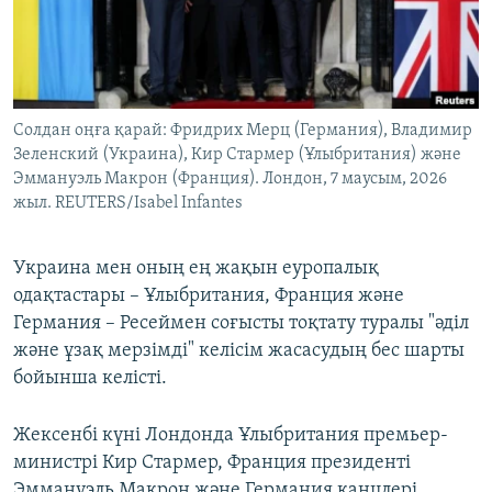
ЖАЗЫЛЫҢЫЗ
Басқа тілдерде
Солдан оңға қарай: Фридрих Мерц (Германия), Владимир
Зеленский (Украина), Кир Стармер (Ұлыбритания) және
Эммануэль Макрон (Франция). Лондон, 7 маусым, 2026
жыл. REUTERS/Isabel Infantes
Украина мен оның ең жақын еуропалық
одақтастары – Ұлыбритания, Франция және
Германия – Ресеймен соғысты тоқтату туралы "әділ
және ұзақ мерзімді" келісім жасасудың бес шарты
бойынша келісті.
Жексенбі күні Лондонда Ұлыбритания премьер-
министрі Кир Стармер, Франция президенті
Эммануэль Макрон және Германия канцлері