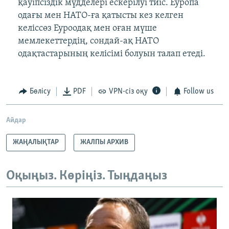
қауіпсіздік мүдделері ескерілуі тиіс. Еуропа
одағы мен НАТО-ға қатысты кез келген
келіссөз Еуроодақ мен оған мүше
мемлекеттердің, сондай-ақ НАТО
одақтастарының келісімі болуын талап етеді.
Бөлісу
PDF
VPN-сіз оқу
Follow us
Айдар
ЖАҢАЛЫҚТАР
ЖАЛПЫ АРХИВ
Оқыңыз. Көріңіз. Тыңдаңыз