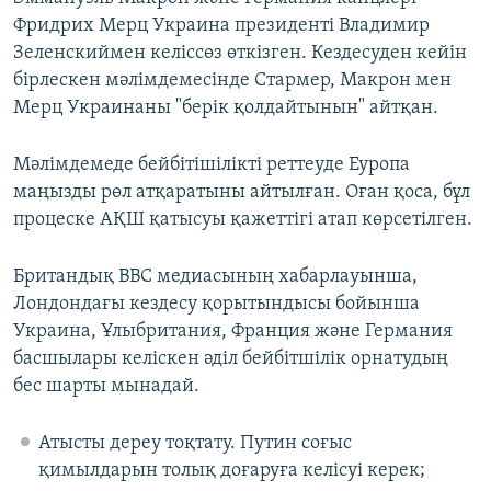
Фридрих Мерц Украина президенті Владимир
Зеленскиймен келіссөз өткізген. Кездесуден кейін
бірлескен мәлімдемесінде Стармер, Макрон мен
Мерц Украинаны "берік қолдайтынын" айтқан.
Мәлімдемеде бейбітішілікті реттеуде Еуропа
маңызды рөл атқаратыны айтылған. Оған қоса, бұл
процеске АҚШ қатысуы қажеттігі атап көрсетілген.
Британдық ВВС медиасының хабарлауынша,
Лондондағы кездесу қорытындысы бойынша
Украина, Ұлыбритания, Франция және Германия
басшылары келіскен әділ бейбітшілік орнатудың
бес шарты мынадай.
Атысты дереу тоқтату. Путин соғыс
қимылдарын толық доғаруға келісуі керек;