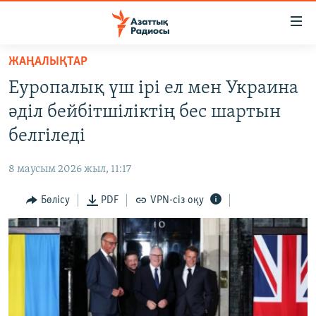
Accessibility
links
Skip
ЖАҢАЛЫҚТАР
to
ЖАҢАЛЫҚТАР
Еуропалық үш ірі ел мен Украина
main
САЯСАТ
content
әділ бейбітшіліктің бес шартын
AZATTYQTV
Skip
белгіледі
to
ҚАҢТАР ОҚИҒАСЫ
main
8 маусым 2026 жыл, 11:17
АДАМ ҚҰҚЫҚТАРЫ
Navigation
Skip
Бөлісу
PDF
VPN-сіз оқу
ӘЛЕУМЕТ
to
ӘЛЕМ
Search
АРНАЙЫ ЖОБАЛАР
Русский