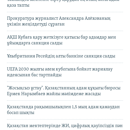
қаза тапты
Прокуратура журналист Александра Алёхованың
үкімін жеңілдетуді сұраған
АҚШ Кубаға қару жеткізуге қатысы бар адамдар мен
ұйымдарға санкция салды
Ұлыбритания Ресейдің алты банкіне санкция салды
UEFA 2030 жылғы әлем кубогына бойкот жариялау
идеясынан бас тартпайды
"Жосықсыз ұстау". Қазақстанның адам құқығы бюросы
Ермек Нарымбаев жайлы мәлімдеме жасады
Қазақстанда рақымшылықпен 1,5 мың адам қамаудан
босап шықты
Қазақстан мектептерінде ЖИ, цифрлық қауіпсіздік пән