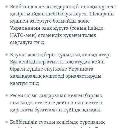
Бейбітшілік келіссөздерінің бастапқы нүктесі
қазіргі майдан шебі болуы керек. Шекараны
күшпен өзгертуге болмайды және
Украинаның одақ құруға (соның ішінде
НАТО-мен) егемендік құқығы толық
сақталуға тиіс;
Қауіпсіздіктің берік құқықтық кепілдіктері.
Бұл кепілдіктер атысты тоқтатудан кейін
бірден күшіне енуі және Украинаға
халықаралық күштерді орналастыруды
қамтуы тиіс;
Ресей соғыс салдарынан келген барлық
шығынды өтегенге дейін оның шеттегі
қаражаты бұғатталған күйінде қалады.
Бейбітшілік туралы келісімде еуропалық