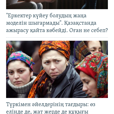
"Еркектер күйеу болудың жаңа
моделін шығармады". Қазақстанда
ажырасу қайта көбейді. Оған не себеп?
Түркімен әйелдерінің тағдыры: өз
елінде де, жат жерде де құқығы