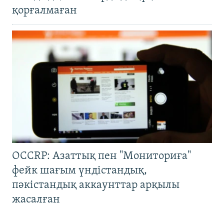
қорғалмаған
OCCRP: Азаттық пен "Мониториға"
фейк шағым үндістандық,
пәкістандық аккаунттар арқылы
жасалған