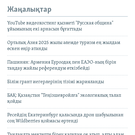
Жаңалықтар
YouTube видеохостинг қызметі "Русская община"
ұйымының екі арнасын бұғаттады
Орталық Азия 2025 жылы әлемде туризм ең жылдам
өскен өңір атанды
Пашинян: Армения Еуроодақ пен ЕАЭО-ның бірін
таңдау жайлы референдум өткізбейді
Білім грант иегерлерінің тізімі жарияланды
БАҚ: Қазақстан "Теңізшевройлға" экологиялық талап
қойды
Ресейдің Екатеринбург қаласында дрон шабуылынан
соң Wildberries қоймасы өртенді
Таиландта мектепте біреу қарудан оқ атып, алты адам