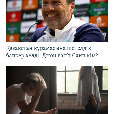
Қазақстан құрамасына шетелдік
бапкер келді. Джон ван’т Схип кім?