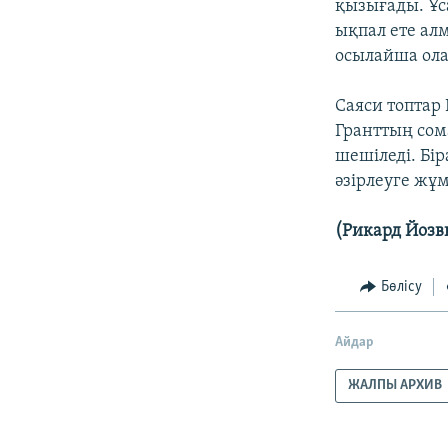
қызығады. Ұс
ықпал ете алм
осылайша ола
Саяси топтар
Гранттың сом
шешіледі. Бі
әзірлеуге жұ
(Рикард Йозв
Бөлісу
Айдар
ЖАЛПЫ АРХИВ