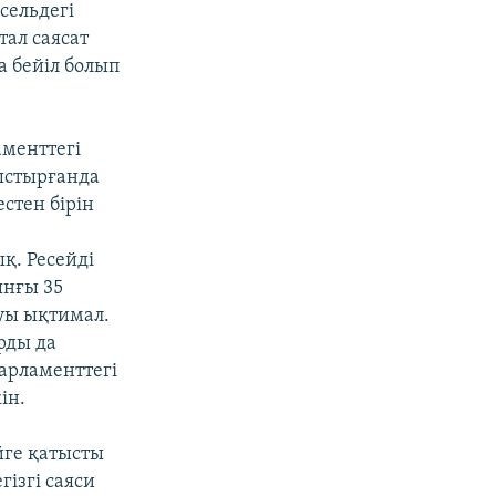
сельдегі
тал саясат
а бейіл болып
аменттегі
ыстырғанда
стен бірін
қ. Ресейді
ынғы 35
луы ықтимал.
рды да
арламенттегі
ін.
йге қатысты
гізгі саяси