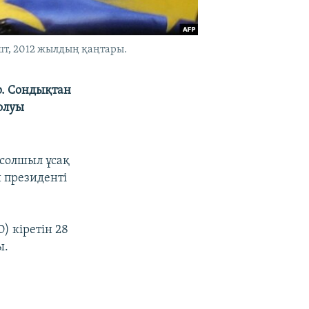
шт, 2012 жылдың қаңтары.
р. Сондықтан
болуы
солшыл ұсақ
 президенті
) кіретін 28
ы.