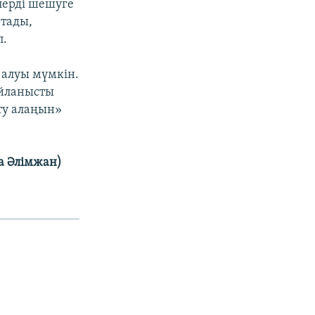
лерді шешуге
ртады,
п.
 алуы мүмкін.
айланысты
ту алаңын»
а Әлімжан)