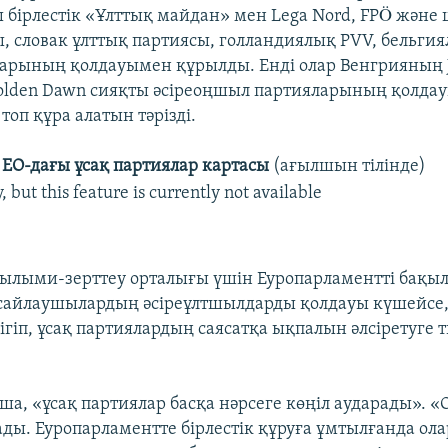
ы бірлестік «Ұлттық майдан» мен Lega Nord, FPÖ және
, словак ұлттық партиясы, голландиялық PVV, бельги
арының қолдауымен құрылды. Енді олар Венгрияның 
lden Dawn сияқты әсіреоңшыл партияларының қолда
топ құра алатын тәрізді.
ЕО-дағы ұсақ партиялар картасы
(ағылшын тілінде)
 but this feature is currently not available
ғылыми-зерттеу орталығы үшін Еуропарламентті бақы
сайлаушылардың әсіреұлтшылдарды қолдауы күшейсе, 
рігіп, ұсақ партиялардың саясатқа ықпалын әлсіретуге
а, «ұсақ партиялар басқа нәрсеге көңіл аударады». «
ады. Еуропарламентте бірлестік құруға ұмтылғанда ола