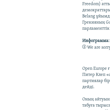
Freedom) атт
демократтары
Belang ұйымд
Грекияның Go
парламенттік 
Инфограмма: 
We are sorry,
Open Europe 
Питер Клеп «
партиялар бі
дейді.
Оның айтуынш
табуға тырыс