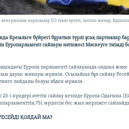
 венгриялық наразылар ЕО туын өртеп, таптап жатыр. Будапе
нда Кремльге бүйрегі бұратын түрлі ұсақ партиялар ба
тін Еуропарламент сайлауы нәтижесі Мәскеуге тиімді 
ңындағы Еуропа парламенті сайлауында оңшыл және 
сым дауыс жинауы мүмкін. Осылайша бұл сайлау Ресей
инге пайдалы болуы әбден мүмкін.
5-і күндері өтетін сайлау кезінде Еуропа Одағына (ЕО
опарламенттің 751 мүшесін бес жыл мерзімге сайлайд
ЕСЕЙДІ ҚОЛДАЙ МА?