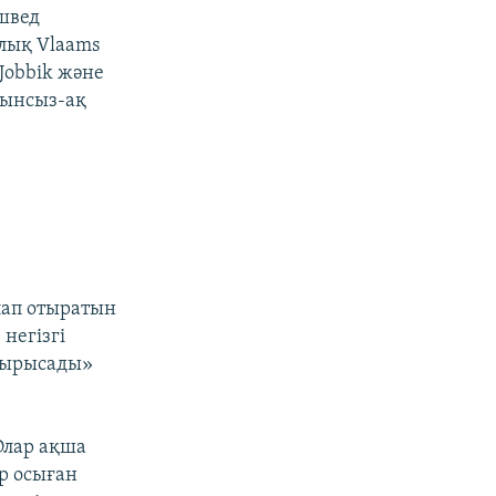
 швед
ялық Vlaams
Jobbik және
уынсыз-ақ
лап отыратын
негізгі
 тырысады»
Олар ақша
р осыған