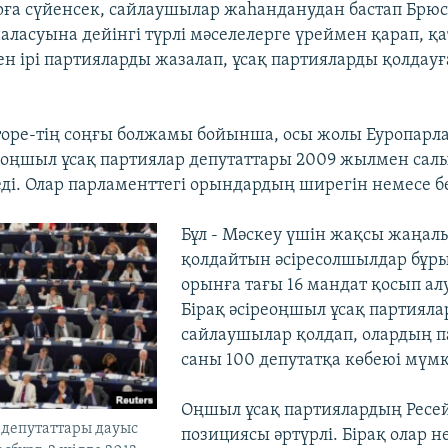
ға сүйенсек, сайлаушылар жаһанданудан бастап Брюс
ласуына дейінгі түрлі мәселелерге үреймен қарап, қа
ен ірі партияларды жазалап, ұсақ партияларды қолдауғ
rope-тің соңғы болжамы бойынша, осы жолы Еуропарл
оңшыл ұсақ партиялар депутаттары 2009 жылмен сал
еді. Олар парламенттегі орындардың ширегін немесе бе
Бұл - Мәскеу үшін жақсы жаңалы
қолдайтын әсіресолшылдар бұр
орынға тағы 16 мандат қосып а
Бірақ әсіреоңшыл ұсақ партияла
сайлаушылар қолдап, олардың п
саны 100 депутатқа көбеюі мүмк
Оңшыл ұсақ партиялардың Ресе
 депутаттары дауыс
позициясы әртүрлі. Бірақ олар не