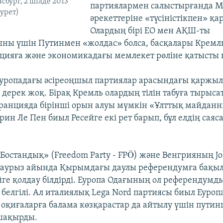
асбург, 2 шілде 2013
партиялармен салыстырғанда М
сурет)
әрекеттеріне «түсіністікпен» қа
Олардың бірі ЕО мен АҚШ-ты
ы үшін Путинмен «жолдас» болса, басқалары Кремль
ияға және экономикадағы мемлекет рөліне қатысты 
уропадағы әсіреоңшыл партиялар арасындағы қаржы
 дерек жоқ. Бірақ Кремль олардың тілін табуға тырыс
ранцияда бірінші орын алуы мүмкін «Ұлттық майдан
ин Ле Пен биыл Ресейге екі рет барып, бұл елдің сая
Бостандық» (Freedom Party - FPÖ) және Венгрияның Jo
наурыз айында Қырымдағы даулы референдумға бақы
йге қолдау білдірді. Еуропа Одағының ол референдумд
белгілі. Ал италиялық Lega Nord партиясы биыл Еуро
оқиғаларға балама көзқарастар да айтылу үшін путин
шақырды.