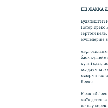
ЕКІ ЖАҚҚА Д
Будапештегі P
Петер Креко 
зерттей келе
мүшелеріне ы
«Бұл байланы
блок күшейе 
күшті одақта
қолдауына же
ысырып таста
Креко.
Бірақ «Әсіре
ма?» деген с
жинау керек.