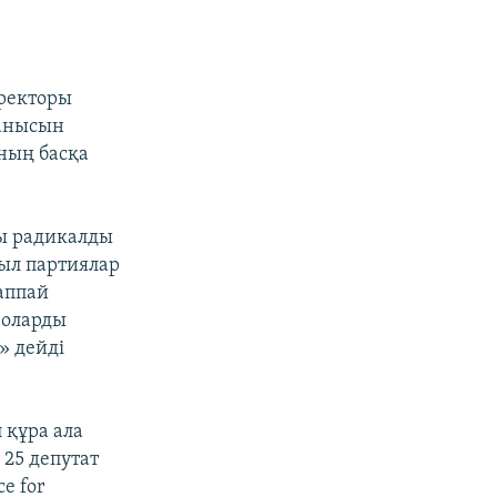
иректоры
ланысын
-ның басқа
ғы радикалды
шыл партиялар
аппай
 оларды
» дейді
 құра ала
 25 депутат
e for