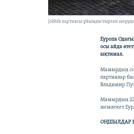
Jobbik партиясы ұйымдастырған шеруде
Еуропа Одағы
осы айда өте
ықтимал.
Мамырдың со
партиялар ба
Владимир Пут
Мамырдың 22-2
мемлекет Еур
ОҢШЫЛДАР Р