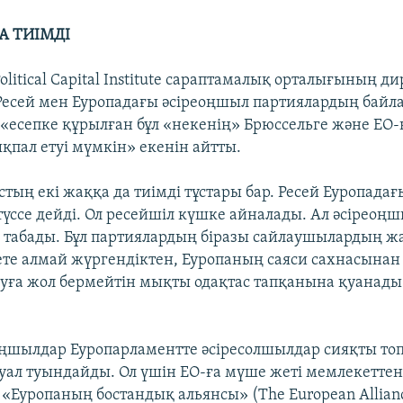
А ТИІМДІ
olitical Capital Institute сараптамалық орталығының д
Ресей мен Еуропадағы әсіреоңшыл партиялардың бай
, «есепке құрылған бұл «некенің» Брюссельге және ЕО
қпал етуі мүмкін» екенін айтты.
стың екі жаққа да тиімді тұстары бар. Ресей Еуропада
түссе дейді. Ол ресейшіл күшке айналады. Ал әсіреоң
с табады. Бұл партиялардың біразы сайлаушылардың ж
те алмай жүргендіктен, Еуропаның саяси сахнасынан
уға жол бермейтін мықты одақтас тапқанына қуанады
оңшылдар Еуропарламентте әсіресолшылдар сияқты топ
ауал туындайды. Ол үшін ЕО-ға мүше жеті мемлекеттен
 «Еуропаның бостандық альянсы» (The European Allianc