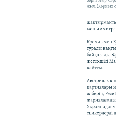
беріп отыр. Стр
жыл. (Көрнекі 
жақтырмайтын
мен иммиграц
Кремль мен Е
туралы нақты
байқалады. Ф
жетекшісі Мар
қайтты.
Австриялық «
партиялары 
жіберіп, Ресе
жариялағаны 
Украинадағы 
спикерлерді 