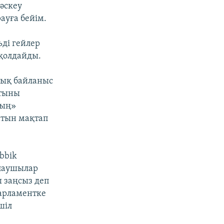
әскеу
рауға бейім.
ді гейлер
қолдайды.
лық байланыс
атыны
ның»
сатын мақтап
bbik
лаушылар
ы заңсыз деп
парламентке
шіл