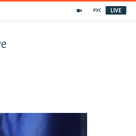
LIVE
РУС
ге