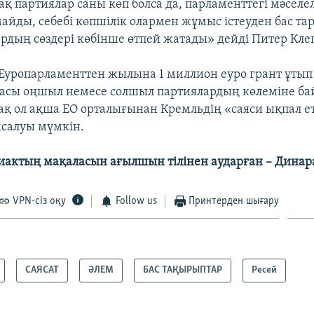
ақ партиялар саны көп болса да, парламенттегі мәселе
айды, себебі көпшілік олармен жұмыс істеуден бас та
рдың сөздері көбінше өтпей жатады» дейді Питер Кле
 Еуропарламенттен жылына 1 миллион еуро грант ұтып
асы оңшыл немесе солшыл партиялардың көлеміне б
рақ ол ақша ЕО орталығынан Кремльдің «саяси ықпал е
мсалуы мүмкін.
иактың мақаласын ағылшын тілінен аударған – Динар
VPN-сіз оқу
Follow us
Принтерден шығару
САЯСАТ
ӘЛЕМ
БАС ТАҚЫРЫПТАР
Ресей