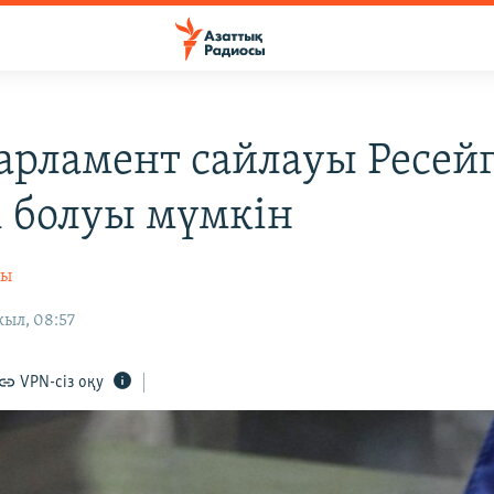
арламент сайлауы Ресей
і болуы мүмкін
сы
жыл, 08:57
VPN-сіз оқу