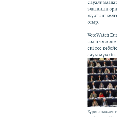
Сауалнамалар
элитаның орна
жүргізіп келг
отыр.
VoteWatch Eu
солшыл және 
екі есе көбей
алуы мүмкін.
Еуропарламент