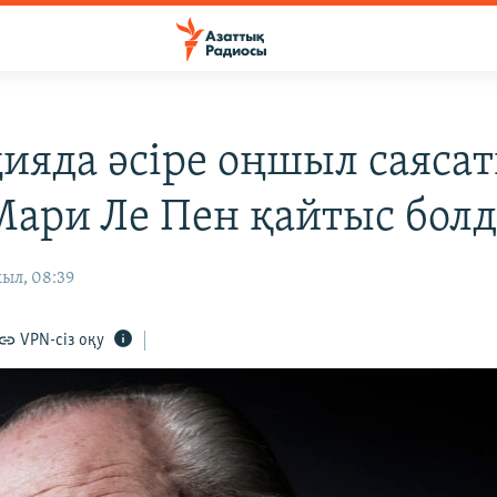
ияда әсіре оңшыл саясат
ари Ле Пен қайтыс бол
ыл, 08:39
VPN-сіз оқу