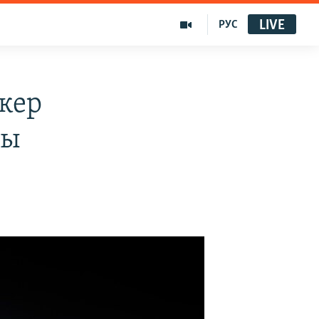
LIVE
РУС
кер
ды