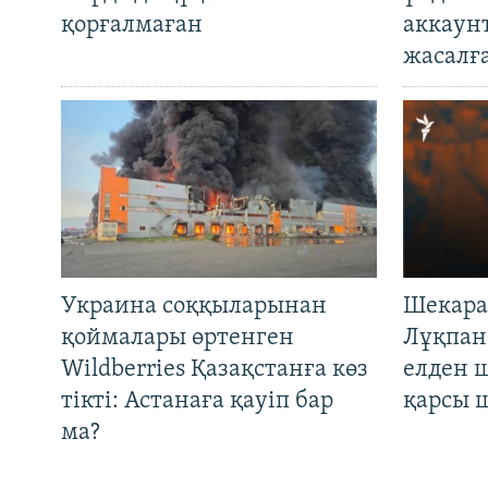
қорғалмаған
аккаун
жасалғ
Украина соққыларынан
Шекара
қоймалары өртенген
Лұқпан
Wildberries Қазақстанға көз
елден 
тікті: Астанаға қауіп бар
қарсы 
ма?