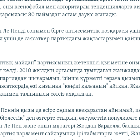
 оны ксенофобия мен авторитарлы тенденцияларға а
қарсыласы 80 пайыздан астам дауыс жинады.
 Ле Пенді сонымен бірге антисемиттік көзқарасы үші
л үшін де саясаткер партиядағы жақтастарымен қайш
лттық майдан" партиясының жетекшісі қызметіне он
 келді. 2010 жылдың ортасында туындаған жанжалда
партиядан шығарылып, ізінше құрметті төраға қызмет
ясаткердің өзі қызынан "көңілі қалғанын" айтқан. Жа
қанмен талпынысы сәтсіз аяқталған.
Пеннің қызы да әсіре оңшыл көзқарастан айнымай, 
бірлестік" деп өзгерте отырып, әлеуметтік популизмге 
н Ле Пен және оның мұрагері Жордан Барделла басшы
 партия парламент сайлауында ірі табыстарға жетті, Ж