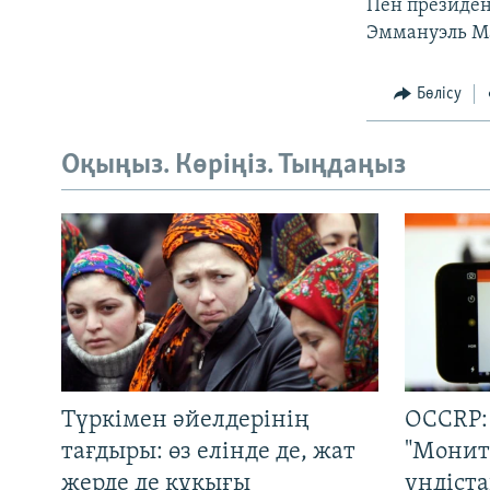
Пен президент
Эммануэль Ма
Бөлісу
Оқыңыз. Көріңіз. Тыңдаңыз
Түркімен әйелдерінің
OCCRP:
тағдыры: өз елінде де, жат
"Монит
жерде де құқығы
үндіст