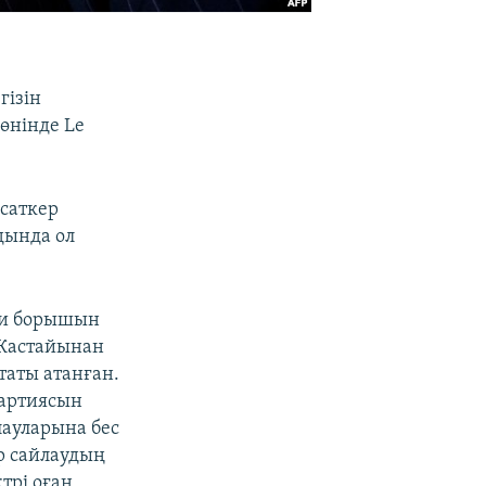
гізін
өнінде Le
ясаткер
дында ол
ери борышын
 Жастайынан
таты атанған.
партиясын
лауларына бес
р сайлаудың
трі оған