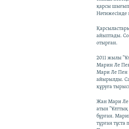
қарсы шығып,
Нәтижесінде 
Қарсыластары
айыптады. Со
отырған.
2011 жылы "Ұ
Марин Ле Пен
Мари Ле Пен 
айырылды. Са
құруға тырыс
Жан Мари Ле 
атын "Ұлттық 
бұрған. Мари
тұрған тұста