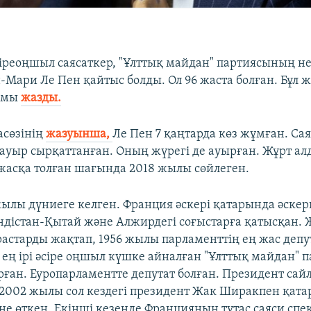
іреоңшыл саясаткер, "Ұлттық майдан" партиясының не
Мари Ле Пен қайтыс болды. Ол 96 жаста болған. Бұл ж
лымы
жазды.
асөзінің
жазуынша,
Ле Пен 7 қаңтарда көз жұмған. Са
е ауыр сырқаттанған. Оның жүрегі де ауырған. Жұрт ал
 жасқа толған шағында 2018 жылы сөйлеген.
жылы дүниеге келген. Франция әскері қатарында әск
Үндістан-Қытай және Алжирдегі соғыстарға қатысқан.
растарды жақтап, 1956 жылы парламенттің ең жас депу
ең ірі әсіре оңшыл күшке айналған "Ұлттық майдан" 
рған. Еуропарламентте депутат болған. Президент сай
 2002 жылы сол кездегі президент Жак Ширакпен қата
не өткен. Екінші кезеңде Францияның тұтас саяси спек