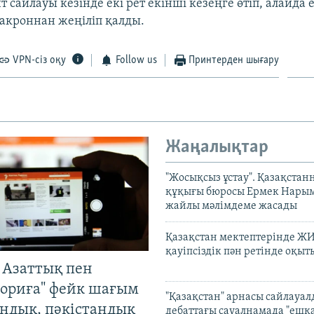
 сайлауы кезінде екі рет екінші кезеңге өтіп, алайда е
кроннан жеңіліп қалды.
VPN-сіз оқу
Follow us
Принтерден шығару
Жаңалықтар
"Жосықсыз ұстау". Қазақста
құқығы бюросы Ермек Нары
жайлы мәлімдеме жасады
Қазақстан мектептерінде Ж
қауіпсіздік пән ретінде оқы
 Азаттық пен
ориға" фейк шағым
"Қазақстан" арнасы сайлауа
андық, пәкістандық
дебаттағы сауалнамада "ешқ