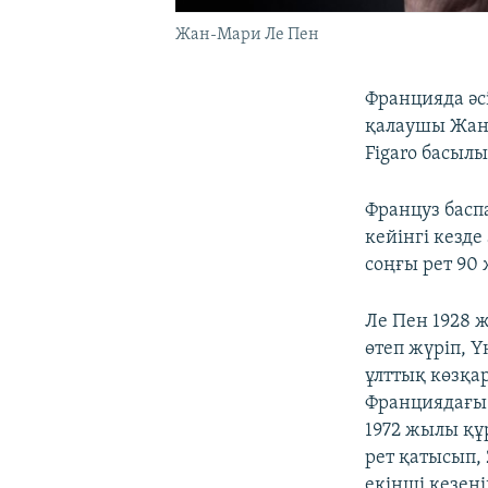
Жан-Мари Ле Пен
Францияда әс
қалаушы Жан-
Figaro басы
Француз басп
кейінгі кезд
соңғы рет 90
Ле Пен 1928 
өтеп жүріп, 
ұлттық көзқа
Франциядағы 
1972 жылы құ
рет қатысып,
екінші кезеңі