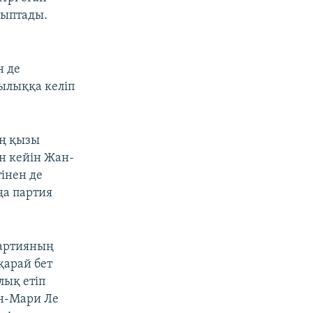
йыптады.
н де
ылыққа келіп
ың қызы
н кейін Жан-
інен де
ңа партия
партияның
қарай бет
лық етіп
ан-Мари Ле