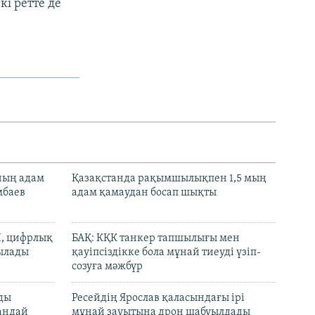
кі ретте де
нның адам
Қазақстанда рақымшылықпен 1,5 мың
мбаев
адам қамаудан босап шықты
И, цифрлық
БАҚ: КҚК танкер тапшылығы мен
тылады
қауіпсіздікке бола мұнай тиеуді үзіп-
созуға мәжбүр
лды
Ресейдің Ярослав қаласындағы ірі
андай
мұнай зауытына дрон шабуылдады