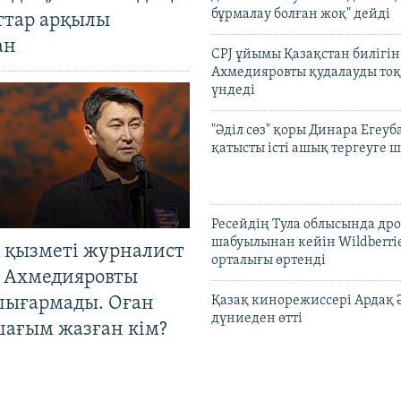
бұрмалау болған жоқ" дейді
ттар арқылы
ан
CPJ ұйымы Қазақстан билігі
Ахмедияровты қудалауды тоқ
үндеді
"Әділ сөз" қоры Динара Егеуб
қатысты істі ашық тергеуге
Ресейдің Тула облысында др
шабуылынан кейін Wildberri
 қызметі журналист
орталығы өртенді
 Ахмедияровты
шығармады. Оған
Қазақ кинорежиссері Ардақ 
дүниеден өтті
шағым жазған кім?