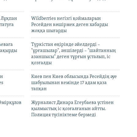
н Лұқпан
Wildberries негізгі қоймаларын
татуға
Ресейден көшірмек деген хабарды
жоққа шығарды
аеваға
Түркістан өңірінде әйелдерді –
 шақырды
"ұрғашылар", әншілерді – "шайтанның
азаншысы" деген тұрғын ұсталып, іс
қозғалды
он
Киев пен Киев облысында Ресейдің әуе
es
шабуылынан кемінде 17 адам қаза
тапқан
Әмірқұлов
Журналист Динара Егеубаева үстінен
қылмыстық іс қозғалғанын айтты.
Полиция түсініктеме бермеді