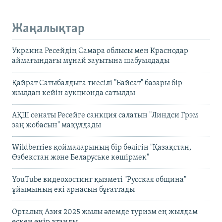
Жаңалықтар
Украина Ресейдің Самара облысы мен Краснодар
аймағындағы мұнай зауытына шабуылдады
Қайрат Сатыбалдыға тиесілі "Байсат" базары бір
жылдан кейін аукционда сатылды
АҚШ сенаты Ресейге санкция салатын "Линдси Грэм
заң жобасын" мақұлдады
Wildberries қоймаларының бір бөлігін "Қазақстан,
Өзбекстан және Беларуське көшірмек"
YouTube видеохостинг қызметі "Русская община"
ұйымының екі арнасын бұғаттады
Орталық Азия 2025 жылы әлемде туризм ең жылдам
өскен өңір атанды