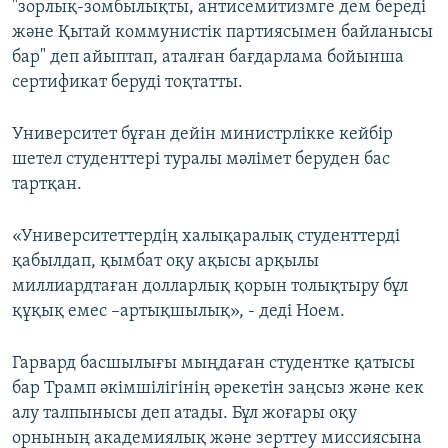
"зорлық-зомбылықты, антисемитизмге дем береді
және Қытай коммунистік партиясымен байланысы
бар" деп айыптап, аталған бағдарлама бойынша
сертификат беруді тоқтатты.
Университет бұған дейін министрлікке кейбір
шетел студенттері туралы мәлімет беруден бас
тартқан.
«Университеттердің халықаралық студенттерді
қабылдап, қымбат оқу ақысы арқылы
миллиардтаған долларлық қорын толықтыру бұл
құқық емес –артықшылық», - деді Ноем.
Гарвард басшылығы мыңдаған студентке қатысы
бар Трамп әкімшілігінің әрекетін заңсыз және кек
алу талпынысы деп атады. Бұл жоғары оқу
орнының академиялық және зерттеу миссиясына