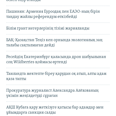
Пашинян: Армения Еуроодақ пен ЕАЭО-ның бірін
таңдау жайлы референдум өткізбейді
Білім грант иегерлерінің тізімі жарияланды
БАҚ: Қазақстан Теңіз кен орнында экологиялық заң
талабы сақталмаған дейді
Ресейдің Екатеринбург қаласында дрон шабуылынан
соң Wildberries қоймасы өртенді
Таиландта мектепте біреу қарудан оқ атып, алты адам
қаза тапты
Прокуратура журналист Александра Алёхованың
үкімін жеңілдетуді сұраған
АҚШ Кубаға қару жеткізуге қатысы бар адамдар мен
ұйымдарға санкция салды