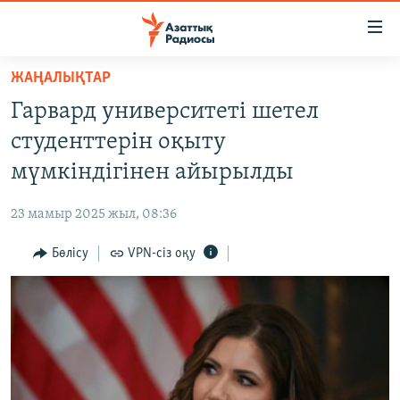
Accessibility
links
Skip
ЖАҢАЛЫҚТАР
to
ЖАҢАЛЫҚТАР
Гарвард университеті шетел
main
САЯСАТ
content
студенттерін оқыту
AZATTYQTV
Skip
мүмкіндігінен айырылды
to
ҚАҢТАР ОҚИҒАСЫ
main
23 мамыр 2025 жыл, 08:36
АДАМ ҚҰҚЫҚТАРЫ
Navigation
Skip
Бөлісу
VPN-сіз оқу
ӘЛЕУМЕТ
to
ӘЛЕМ
Search
АРНАЙЫ ЖОБАЛАР
Русский