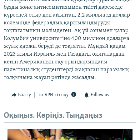
бұзды және антисемитизммен тиісті дәрежеде
күреспей отыр деп айыптап, 2,2 миллиард доллар
көлемінде федералдық қаржыландыруды
тоқтататынын мәлімдеген. Ақ үй сонымен қатар
Колумбия университетіне 400 миллион долларға
жуық қаржы беруді де тоқтатты. Мұндай қадам
2023 жылы Израиль мен Газадағы оқиғалардан
кейін Американың оқу орындарындағы
палестиналық студенттерді жақтаған наразылық
толқынына жауап ретінде жасалды.
Бөлісу
VPN-сіз оқу
Follow us
Оқыңыз. Көріңіз. Тыңдаңыз