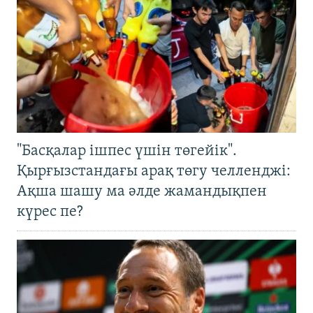
"Басқалар ішпес үшін төгейік".
Қырғызстандағы арақ төгу челленджі:
Ақша шашу ма әлде жамандықпен
күрес пе?