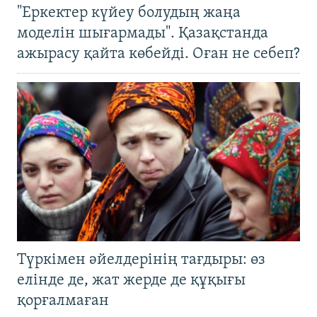
"Еркектер күйеу болудың жаңа
моделін шығармады". Қазақстанда
ажырасу қайта көбейді. Оған не себеп?
Түркімен әйелдерінің тағдыры: өз
елінде де, жат жерде де құқығы
қорғалмаған