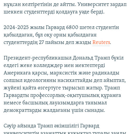
нұқсан келтіретінін де айтты. Университет зардап
шеккен студенттерді қолдауға уәде берді.
2024-2025 жылы Гарвард 6800 шетел студентін
қабылдаған, бұл оқу орны қабылдаған
студенттердің 27 пайызы деп жазды
Reuters
.
Президент-республикашыл Дональд Трамп бүкіл
елдегі жеке колледждер мен мектептерді
Америкаға қарсы, марксистік және радикалды
солшыл идеологияны насихаттайды деп айыптап,
жүйені қайта өзгертуге тырысып жатыр. Трамп
Гарвардты профессорлық-оқытушылық құрамға
немесе басшылық лауазымдарға танымал
демократтарды жалдағаны үшін сынады.
Сәуір айында Трамп әкімшілігі Гарвард
университетін азаматтық құқықтар туралы заңды