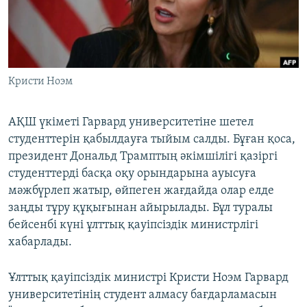
ЖАЗЫЛЫҢЫЗ
Басқа тілдерде
Кристи Ноэм
АҚШ үкіметі Гарвард университетіне шетел
студенттерін қабылдауға тыйым салды. Бұған қоса,
президент Дональд Трамптың әкімшілігі қазіргі
студенттерді басқа оқу орындарына ауысуға
мәжбүрлеп жатыр, өйпеген жағдайда олар елде
заңды тұру құқығынан айырылады. Бұл туралы
бейсенбі күні ұлттық қауіпсіздік министрлігі
хабарлады.
Ұлттық қауіпсіздік министрі Кристи Ноэм Гарвард
университетінің студент алмасу бағдарламасын