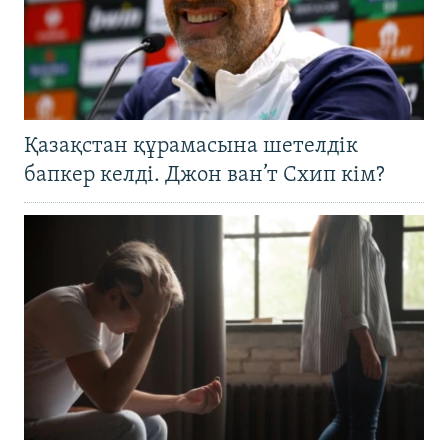
Қазақстан құрамасына шетелдік
бапкер келді. Джон ван’т Схип кім?