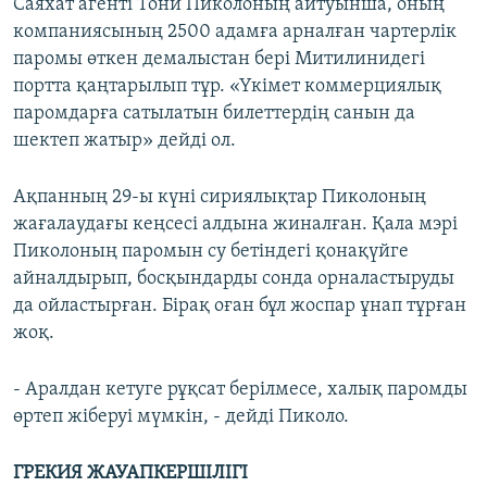
Саяхат агенті Тони Пиколоның айтуынша, оның
компаниясының 2500 адамға арналған чартерлік
паромы өткен демалыстан бері Митилинидегі
портта қаңтарылып тұр. «Үкімет коммерциялық
паромдарға сатылатын билеттердің санын да
шектеп жатыр» дейді ол.
Ақпанның 29-ы күні сириялықтар Пиколоның
жағалаудағы кеңсесі алдына жиналған. Қала мэрі
Пиколоның паромын су бетіндегі қонақүйге
айналдырып, босқындарды сонда орналастыруды
да ойластырған. Бірақ оған бұл жоспар ұнап тұрған
жоқ.
- Аралдан кетуге рұқсат берілмесе, халық паромды
өртеп жіберуі мүмкін, - дейді Пиколо.
ГРЕКИЯ ЖАУАПКЕРШІЛІГІ