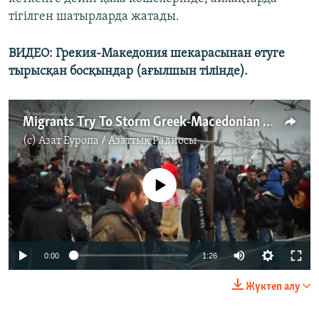
тігілген шатырларда жатады.
ВИДЕО: Грекия-Македония шекарасынан өтуге
тырысқан босқындар (ағылшын тілінде).
Migrants Try To Storm Greek-Macedonian Border
(c)
Азат Еуропа / Азаттық Радиосы
No media source currently available
0:00
1:26
Жүктеп алу