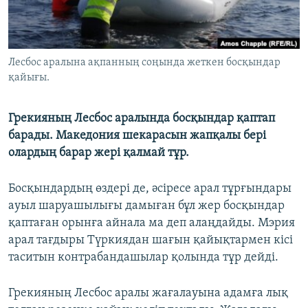
ЖАЗЫЛЫҢЫЗ
Лесбос аралына ақпанның соңында жеткен босқындар
Басқа тілдерде
қайығы.
Грекияның Лесбос аралында босқындар қаптап
барады. Македония шекарасын жапқалы бері
олардың барар жері қалмай тұр.
Босқындардың өздері де, әсіресе арал тұрғындары
ауыл шаруашылығы дамыған бұл жер босқындар
қаптаған орынға айнала ма деп алаңдайды. Мэрия
арал тағдыры Түркиядан шағын қайықтармен кісі
таситын контрабандашылар қолында тұр дейді.
Грекияның Лесбос аралы жағалауына адамға лық