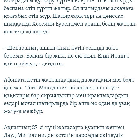
Мойрадағы құтқару күртешелеріне толы шатырды
баспана етіп тұрып жатыр. Ол шатырдағы асханаға
қолғабыс етіп жүр. Шатырлары тұрған дөңеске
шыққанда Хосейни Еуропамен араны бөліп жатқан
көк теңізді көреді.
- Шекараның ашылғанын күтіп осында жата
береміз. Бәлкім бір жыл, не екі жыл. Енді Иранға
қайтпаймыз, - дейді ол.
Афинаға кетіп жатқандардың да жағдайы мәз бола
қоймас. Тіпті Македония шекарасынан өтуге
қақылары бар сириялықтар мен ирактықтардың
өздері ылғал шатырларда бір апта не одан да ұзақ
жатуға мәжбүр.
Ақпанның 27-сі күні жағалауға қуанып жеткен
Дауд Митилиниден кететін паромды екі тәулік