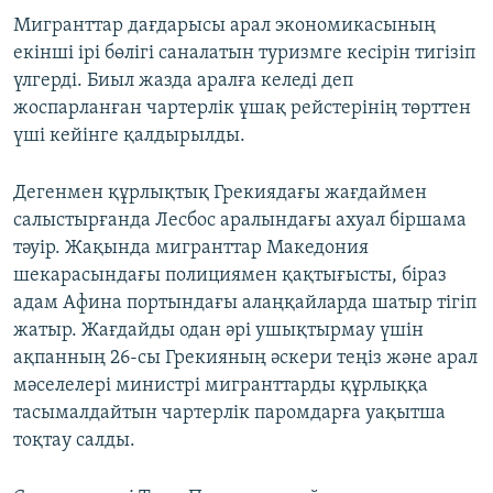
Мигранттар дағдарысы арал экономикасының
екінші ірі бөлігі саналатын туризмге кесірін тигізіп
үлгерді. Биыл жазда аралға келеді деп
жоспарланған чартерлік ұшақ рейстерінің төрттен
үші кейінге қалдырылды.
Дегенмен құрлықтық Грекиядағы жағдаймен
салыстырғанда Лесбос аралындағы ахуал біршама
тәуір. Жақында мигранттар Македония
шекарасындағы полициямен қақтығысты, біраз
адам Афина портындағы алаңқайларда шатыр тігіп
жатыр. Жағдайды одан әрі ушықтырмау үшін
ақпанның 26-сы Грекияның әскери теңіз және арал
мәселелері министрі мигранттарды құрлыққа
тасымалдайтын чартерлік паромдарға уақытша
тоқтау салды.