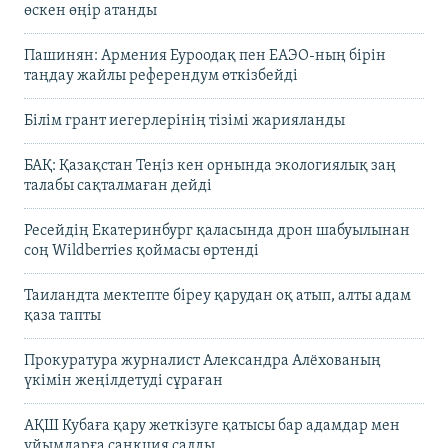
өскен өңір атанды
Пашинян: Армения Еуроодақ пен ЕАЭО-ның бірін
таңдау жайлы референдум өткізбейді
Білім грант иегерлерінің тізімі жарияланды
БАҚ: Қазақстан Теңіз кен орнында экологиялық заң
талабы сақталмаған дейді
Ресейдің Екатеринбург қаласында дрон шабуылынан
соң Wildberries қоймасы өртенді
Таиландта мектепте біреу қарудан оқ атып, алты адам
қаза тапты
Прокуратура журналист Александра Алёхованың
үкімін жеңілдетуді сұраған
АҚШ Кубаға қару жеткізуге қатысы бар адамдар мен
ұйымдарға санкция салды