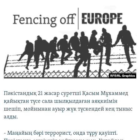
Пәкістандық 21 жасар суретші Қасым Мұхаммед
қайықтан түсе сала шылқылдаған аяқкиімін
шешіп, мойнынан ауыр жүк түскендей кең тыныс
алды.
- Маңайың бәрі террорист, онда тұру қауіпті.