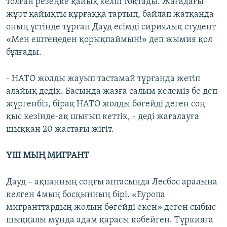
толған резеңке қайық келіп тоқтады. Жағадағы
жұрт қайықты құрғаққа тартып, байлап жатқанда
оның үстінде тұрған Дауд есімді сириялық студент
«Мен ештеңеден қорықпаймын!» деп жымия қол
бұлғады.
- НАТО жолды жауып тастамай тұрғанда жетіп
алайық дедік. Басында жазға салым келеміз бе деп
жүргенбіз, бірақ НАТО жолды бөгейді деген соң
қыс кезінде-ақ шығып кеттік, - деді жағалауға
шыққан 20 жастағы жігіт.
ҮШ МЫҢ МИГРАНТ
Дауд – ақпанның соңғы аптасында Лесбос аралына
келген 4мың босқынның бірі. «Еуропа
мигранттардың жолын бөгейді екен» деген сыбыс
шыққалы мұнда адам қарасы көбейген. Түркияға