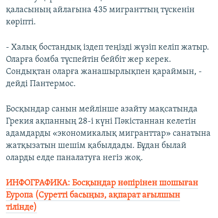
қаласының айлағына 435 мигранттың түскенін
көріпті.
- Халық бостандық іздеп теңізді жүзіп келіп жатыр.
Оларға бомба түспейтін бейбіт жер керек.
Сондықтан оларға жанашырлықпен қараймын, -
дейді Пантермос.
Босқындар санын мейлінше азайту мақсатында
Грекия ақпанның 28-і күні Пәкістаннан келетін
адамдарды «экономикалық мигранттар» санатына
жатқызатын шешім қабылдады. Бұдан былай
оларды елде паналатуға негіз жоқ.
ИНФОГРАФИКА: Босқындар нөпірінен шошыған
Еуропа (Суретті басыңыз, ақпарат ағылшын
тілінде)