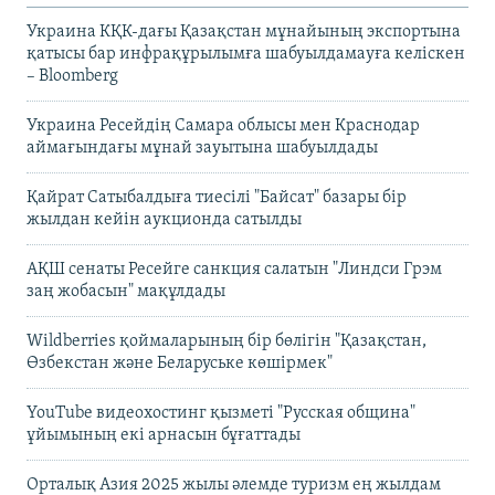
Украина КҚК-дағы Қазақстан мұнайының экспортына
қатысы бар инфрақұрылымға шабуылдамауға келіскен
– Bloomberg
Украина Ресейдің Самара облысы мен Краснодар
аймағындағы мұнай зауытына шабуылдады
Қайрат Сатыбалдыға тиесілі "Байсат" базары бір
жылдан кейін аукционда сатылды
АҚШ сенаты Ресейге санкция салатын "Линдси Грэм
заң жобасын" мақұлдады
Wildberries қоймаларының бір бөлігін "Қазақстан,
Өзбекстан және Беларуське көшірмек"
YouTube видеохостинг қызметі "Русская община"
ұйымының екі арнасын бұғаттады
Орталық Азия 2025 жылы әлемде туризм ең жылдам