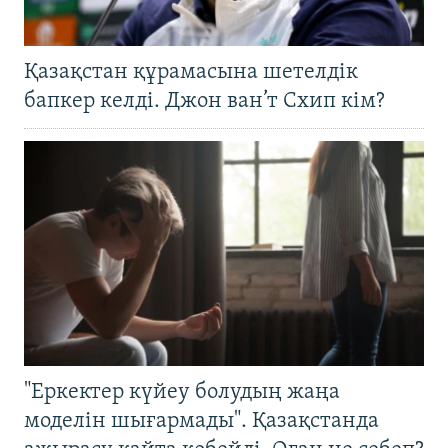
Қазақстан құрамасына шетелдік
бапкер келді. Джон ван’т Схип кім?
"Еркектер күйеу болудың жаңа
моделін шығармады". Қазақстанда