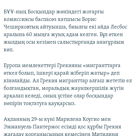
БҰҰ-ның Босқындар жөніндегі жоғарғы
комиссиясы баспасөз хатшысы Борис
Чеширковтың айтуынша, биылғы екі айда Лесбос
аралына 60 мыңға жуық адам келген. Бұл өткен
жылдың осы кезімен салыстырғанда анағұрлым
көп.
Еуропа мемлекеттері Грекияны «мигранттарға
өткел болып, ішкері қарай жіберіп жатыр» деп
кінәлайды. Ал Грекия мигранттар алғаш жететін ел
болғандықтан, моральдық жауапкершілік жүгін
арқалап келеді, оның үстіне олар босқындар
нөпірін тоқтатуға қауқарсыз.
Ақпанның 29-ы күні Марилена Коугио мен
Эммануель Пантермос есімді қос құрбы Грекия
жағалау қорғанысының кемесінен Митилини