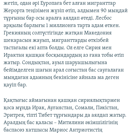
жетіп, одан әрі Еуропаға бет алған мигранттар
Жерорта теңізімен жүзіп өтіп, алдымен 90 мыңдай
тұрғыны бар осы аралға аялдап өтеді. Лесбос
арқылы барлығы 1 миллионға тарта адам өткен.
Грекияның солтүстігінде жатқан Македония
шекарасын жауып, мигранттарды өткізбей
тастағалы екі апта болды. Ол елге Сирия мен
Ирактан қашқан босқындардың аз ғана тобы өтіп
жатыр. Сондықтан, ауыл шаруашылығына
бейімделген шағын арал соғыстан бас сауғалаған
мыңдаған адамның бекінісіне айнала ма деген
қауіп бар.
Қақтығыс аймағынан қашқан сириялықтармен
қоса мұнда Ирак, Ауғанстан, Сомали, Пәкістан,
Эритрея, тіпті Тибет тұрғындары да аялдап жатыр.
Аралдың бас қаласы – Митилини әкімшілігінің
баспасөз хатшысы Мариос Антриотистің