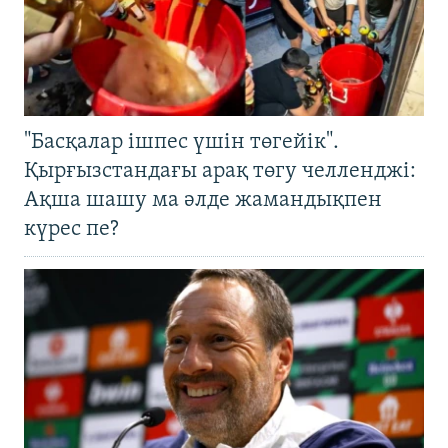
"Басқалар ішпес үшін төгейік".
Қырғызстандағы арақ төгу челленджі:
Ақша шашу ма әлде жамандықпен
күрес пе?