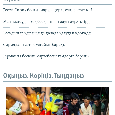
Ресей Сирия босқындарын құрал еткісі келе ме?
Маңғыстауды жоқ босқынның дауы дүрліктірді
Босқындар қыс ішінде далада қалудан қорқады
Сириядағы соғыс ұлғайып барады
Германия босқын мәртебесін кімдерге береді?
Оқыңыз. Көріңіз. Тыңдаңыз