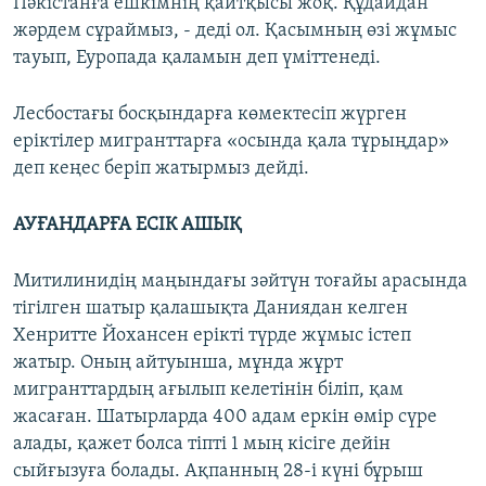
Пәкістанға ешкімнің қайтқысы жоқ. Құдайдан
жәрдем сұраймыз, - деді ол. Қасымның өзі жұмыс
тауып, Еуропада қаламын деп үміттенеді.
Лесбостағы босқындарға көмектесіп жүрген
еріктілер мигранттарға «осында қала тұрыңдар»
деп кеңес беріп жатырмыз дейді.
АУҒАНДАРҒА ЕСІК АШЫҚ
Митилинидің маңындағы зәйтүн тоғайы арасында
тігілген шатыр қалашықта Даниядан келген
Хенритте Йохансен ерікті түрде жұмыс істеп
жатыр. Оның айтуынша, мұнда жұрт
мигранттардың ағылып келетінін біліп, қам
жасаған. Шатырларда 400 адам еркін өмір сүре
алады, қажет болса тіпті 1 мың кісіге дейін
сыйғызуға болады. Ақпанның 28-і күні бұрыш