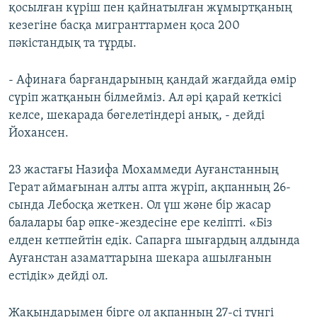
қосылған күріш пен қайнатылған жұмыртқаның
кезегіне басқа мигранттармен қоса 200
пәкістандық та тұрды.
- Афинаға барғандарының қандай жағдайда өмір
сүріп жатқанын білмейміз. Ал әрі қарай кеткісі
келсе, шекарада бөгелетіндері анық, - дейді
Йохансен.
23 жастағы Назифа Мохаммеди Ауғанстанның
Герат аймағынан алты апта жүріп, ақпанның 26-
сында Лебосқа жеткен. Ол үш және бір жасар
балалары бар әпке-жездесіне ере келіпті. «Біз
елден кетпейтін едік. Сапарға шығардың алдында
Ауғанстан азаматтарына шекара ашылғанын
естідік» дейді ол.
Жақындарымен бірге ол ақпанның 27-сі түнгі