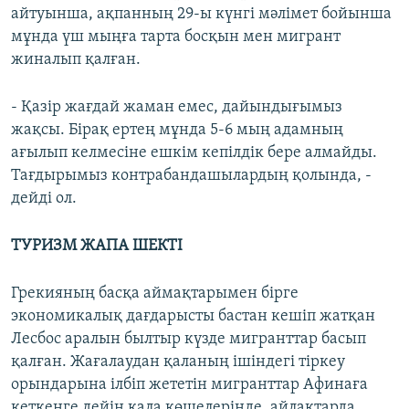
айтуынша, ақпанның 29-ы күнгі мәлімет бойынша
мұнда үш мыңға тарта босқын мен мигрант
жиналып қалған.
- Қазір жағдай жаман емес, дайындығымыз
жақсы. Бірақ ертең мұнда 5-6 мың адамның
ағылып келмесіне ешкім кепілдік бере алмайды.
Тағдырымыз контрабандашылардың қолында, -
дейді ол.
ТУРИЗМ ЖАПА ШЕКТІ
Грекияның басқа аймақтарымен бірге
экономикалық дағдарысты бастан кешіп жатқан
Лесбос аралын былтыр күзде мигранттар басып
қалған. Жағалаудан қаланың ішіндегі тіркеу
орындарына ілбіп жететін мигранттар Афинаға
кеткенге дейін қала көшелерінде, айлақтарда