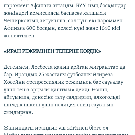
пароммен Афинаға аттанды. БҰҰ-ның босқындар
жөніндегі комиссиясы баспасөз хатшысы
Чеширковтың айтуынша, сол күні екі пароммен
Афинаға 600 босқын, келесі күні және 1640 кісі
жөнелтілген.
«ИРАН РЕЖИМІНЕН ТЕПЕРІШ КӨРДІК»
Дегенмен, Лесбоста қалып қойған мигранттар да
бар. Ирандық 25 жастағы футболшы Әлиреза
Хосейни «репрессиялық режимнен бас сауғалау
үшін теңіз арқылы қаштым» дейді. Өзінің
айтуынша, денесіне тату салдырып, алкогольді
ішімдік ішкені үшін полиция оның саусағын
сындырған.
Жанындағы ирандық үш жігітпен бірге ол