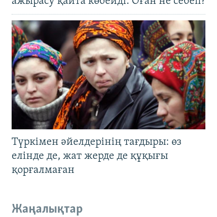
ажырасу қайта көбейді. Оған не себеп?
Түркімен әйелдерінің тағдыры: өз
елінде де, жат жерде де құқығы
қорғалмаған
Жаңалықтар