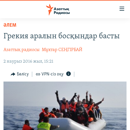
Accessibility
links
Skip
ӘЛЕМ
to
ЖАҢАЛЫҚТАР
Грекия аралын босқындар басты
main
САЯСАТ
content
Азаттық радиосы
Мұхтар СЕҢГІРБАЙ
AZATTYQTV
Skip
to
2 наурыз 2016 жыл, 15:21
ҚАҢТАР ОҚИҒАСЫ
main
АДАМ ҚҰҚЫҚТАРЫ
Navigation
Бөлісу
VPN-сіз оқу
Skip
ӘЛЕУМЕТ
to
ӘЛЕМ
Search
АРНАЙЫ ЖОБАЛАР
Русский