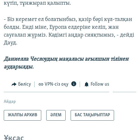
күтіп, тұнжырап қалыпты.
- Біз керемет ел болатынбыз, қазір бәрі күл-талқан
болды. Енді міне, Еуропа елдеріне келіп, жан
сауғалап жүрміз. Кәдімгі аңдар сияқтымыз, - дейді
Дауд.
Даниелла Чеслоудың мақаласы ағылшын тілінен
аударылды.
Бөлісу
VPN-сіз оқу
Follow us
Айдар
ЖАЛПЫ АРХИВ
ӘЛЕМ
БАС ТАҚЫРЫПТАР
Ұқсас