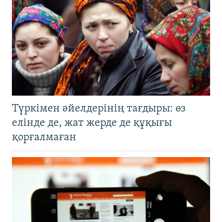
Түркімен әйелдерінің тағдыры: өз
елінде де, жат жерде де құқығы
қорғалмаған