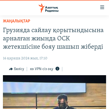
Accessibility
links
Skip
ЖАҢАЛЫҚТАР
to
ЖАҢАЛЫҚТАР
Грузияда сайлау қорытындысына
main
САЯСАТ
content
арналған жиында ОСК
AZATTYQTV
Skip
жетекшісіне бояу шашып жіберді
to
ҚАҢТАР ОҚИҒАСЫ
main
16 қараша 2024 жыл, 17:10
АДАМ ҚҰҚЫҚТАРЫ
Navigation
Skip
Бөлісу
VPN-сіз оқу
ӘЛЕУМЕТ
to
ӘЛЕМ
Search
АРНАЙЫ ЖОБАЛАР
Русский