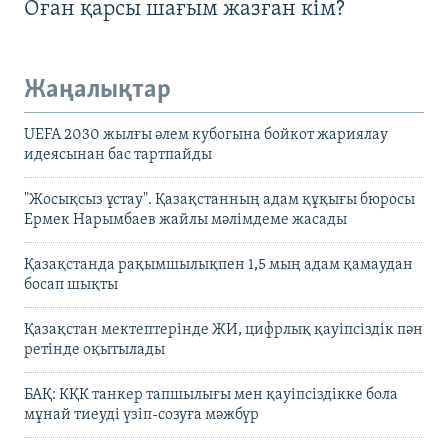
Оған қарсы шағым жазған кім?
Жаңалықтар
UEFA 2030 жылғы әлем кубогына бойкот жариялау
идеясынан бас тартпайды
"Жосықсыз ұстау". Қазақстанның адам құқығы бюросы
Ермек Нарымбаев жайлы мәлімдеме жасады
Қазақстанда рақымшылықпен 1,5 мың адам қамаудан
босап шықты
Қазақстан мектептерінде ЖИ, цифрлық қауіпсіздік пән
ретінде оқытылады
БАҚ: КҚК танкер тапшылығы мен қауіпсіздікке бола
мұнай тиеуді үзіп-созуға мәжбүр