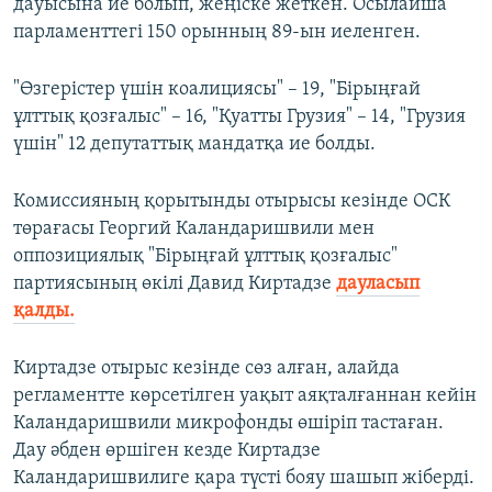
дауысына ие болып, жеңіске жеткен. Осылайша
парламенттегі 150 орынның 89-ын иеленген.
"Өзгерістер үшін коалициясы" – 19, "Бірыңғай
ұлттық қозғалыс" – 16, "Қуатты Грузия" – 14, "Грузия
үшін" 12 депутаттық мандатқа ие болды.
Комиссияның қорытынды отырысы кезінде ОСК
төрағасы Георгий Каландаришвили мен
оппозициялық "Бірыңғай ұлттық қозғалыс"
партиясының өкілі Давид Киртадзе
дауласып
қалды.
Киртадзе отырыс кезінде сөз алған, алайда
регламентте көрсетілген уақыт аяқталғаннан кейін
Каландаришвили микрофонды өшіріп тастаған.
Дау әбден өршіген кезде Киртадзе
Каландаришвилиге қара түсті бояу шашып жіберді.