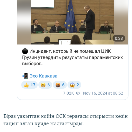
Біраз уақыттан кейін ОСК төрағасы отырысты көзін
таңып алған күйде жалғастырды.