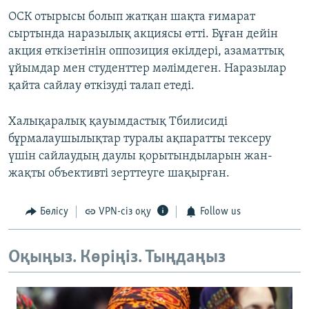
ОСК отырысы болып жатқан шақта ғимарат
сыртында наразылық акциясы өтті. Бұған дейін
акция өткізетінін оппозиция өкілдері, азаматтық
ұйымдар мен студенттер мәлімдеген. Наразылар
қайта сайлау өткізуді талап етеді.
Халықаралық қауымдастық Тбилисиді
бұрмалаушылықтар туралы ақпаратты тексеру
үшін сайлаудың даулы қорытындыларын жан-
жақты объективті зерттеуге шақырған.
Бөлісу
VPN-сіз оқу
Follow us
Оқыңыз. Көріңіз. Тыңдаңыз