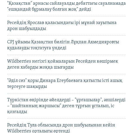
"Қазақстан" арнасы сайлауалды дебаттағы сауалнамада
"ешқандай бұрмалау болған жоқ" дейді
Ресейдің Ярослав қаласындағы ірі мұнай зауытына
дрон шабуылдады
CPJ ұйымы Қазақстан билігін Лұқпан Ахмедияровты
қудалауды тоқтатуға үндеді
Wildberries негізгі қоймаларын Ресейден көшірмек
деген хабарды жоққа шығарды
"Әділ сөз" қоры Динара Егеубаеваға қатысты істі ашық
тергеуге шақырды
Түркістан өңірінде әйелдерді – "ұрғашылар", әншілерді
– "шайтанның жаршысы" деген тұрғын ұсталып, іс
қозғалды
Ресейдің Тула облысында дрон шабуылынан кейін
Wildberries орталығы өртенді