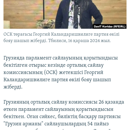
ЖАЗЫЛЫҢЫЗ
Басқа тілдерде
ОСК төрағасы Георгий Каландаришвилиге партия өкілі
бояу шашып жіберді. Тбилиси, 16 қараша 2024 жыл.
Грузияда парламент сайлауының қорытындысы
бекітілген отырыс кезінде орталық сайлау
комиссиясының (ОСК) жетекшісі Георгий
Каландаришвилиге партия өкілі бояу шашып
жіберді.
Грузияның орталық сайлау комиссиясы 26 қазанда
өткен парламент сайлауының қорытындысын
бекіткен. Оған сәйкес, биліктің басқару партиясы
"Грузин арманы" сайлаушылардың 54 пайыз