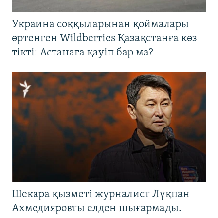
Украина соққыларынан қоймалары
өртенген Wildberries Қазақстанға көз
тікті: Астанаға қауіп бар ма?
Шекара қызметі журналист Лұқпан
Ахмедияровты елден шығармады.