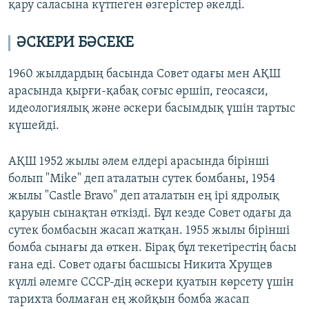
қару саласына күтпеген өзгерістер әкелді.
ӘСКЕРИ БӘСЕКЕ
1960 жылдардың басында Совет одағы мен АҚШ
арасында қырғи-қабақ соғыс өршіп, геосаяси,
идеологиялық және әскери басымдық үшін тартыс
күшейді.
АҚШ 1952 жылы әлем елдері арасында бірінші
болып "Mike" деп аталатын сутек бомбаны, 1954
жылы "Castle Bravo" деп аталатын ең ірі ядролық
қаруын сынақтан өткізді. Бұл кезде Совет одағы да
сутек бомбасын жасап жатқан. 1955 жылы бірінші
бомба сынағы да өткен. Бірақ бұл текетірестің басы
ғана еді. Совет одағы басшысы Никита Хрущев
күллі әлемге СССР-дің әскери қуатын көрсету үшін
тарихта болмаған ең жойқын бомба жасап