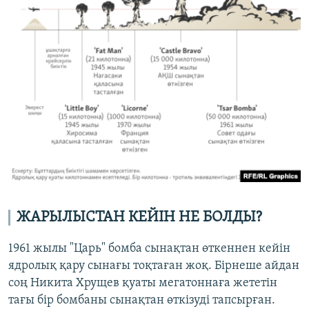
ЖАРЫЛЫСТАН КЕЙІН НЕ БОЛДЫ?
1961 жылы "Царь" бомба сынақтан өткеннен кейін
ядролық қару сынағы тоқтаған жоқ. Бірнеше айдан
соң Никита Хрущев қуаты мегатоннаға жететін
тағы бір бомбаны сынақтан өткізуді тапсырған.