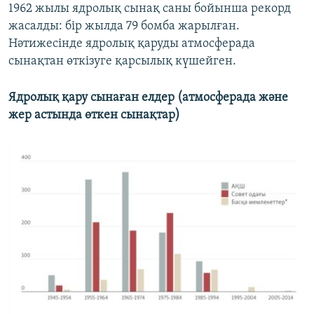
1962 жылы ядролық сынақ саны бойынша рекорд
жасалды: бір жылда 79 бомба жарылған.
Нәтижесінде ядролық қаруды атмосферада
сынақтан өткізуге қарсылық күшейген.
Ядролық қару сынаған елдер (атмосферада және
жер астында өткен сынақтар)