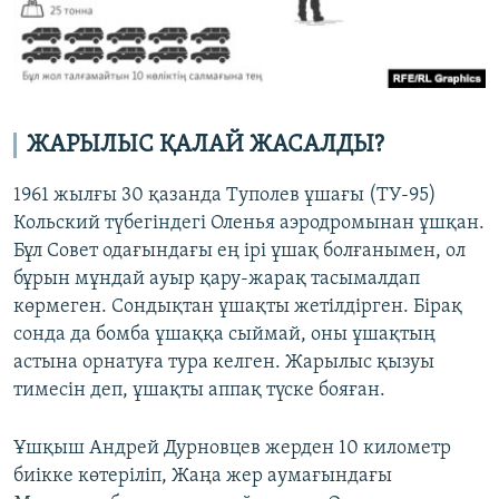
ЖАРЫЛЫС ҚАЛАЙ ЖАСАЛДЫ?
1961 жылғы 30 қазанда Туполев ұшағы (ТУ-95)
Кольский түбегіндегі Оленья аэродромынан ұшқан.
Бұл Совет одағындағы ең ірі ұшақ болғанымен, ол
бұрын мұндай ауыр қару-жарақ тасымалдап
көрмеген. Сондықтан ұшақты жетілдірген. Бірақ
сонда да бомба ұшаққа сыймай, оны ұшақтың
астына орнатуға тура келген. Жарылыс қызуы
тимесін деп, ұшақты аппақ түске бояған.
Ұшқыш Андрей Дурновцев жерден 10 километр
биікке көтеріліп, Жаңа жер аумағындағы