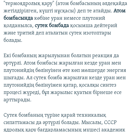
"термоядролық қару" (атом бомбасының әлдеқайда
жетілдірілген, күшті нұсқасы) деп те атайды.
Атом
бомбасында
көбіне уран немесе плутоний
қолданылса,
сутек бомбада
қосымша дейтерий
және тритий деп аталатын сутек изотоптары
болады.
Екі бомбаның жарылуынан болатын реакция да
әртүрлі. Атом бомбасы жарылған кезде уран мен
плутонийдің бөлінуінен өте көп мөлшерде энергия
шығады. Ал сутек бомба жарылған кезде уран мен
плутонийдің бөлінуімен қатар, қосалқы синтез
процесі жүреді, бұл жарылыс қуатын бірнеше есе
арттырады.
Сутек бомбаның түріне қарай техникалық
сипаттамасы да әртүрлі болады. Мысалы, СССР
ядролық қару бағдарламасының мүшесі академик