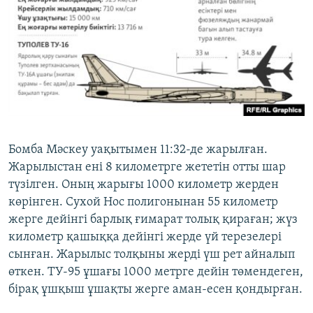
Бомба Мәскеу уақытымен 11:32-де жарылған.
Жарылыстан ені 8 километрге жететін отты шар
түзілген. Оның жарығы 1000 километр жерден
көрінген. Сухой Нос полигонынан 55 километр
жерге дейінгі барлық ғимарат толық қираған; жүз
километр қашыққа дейінгі жерде үй терезелері
сынған. Жарылыс толқыны жерді үш рет айналып
өткен. ТУ-95 ұшағы 1000 метрге дейін төмендеген,
бірақ ұшқыш ұшақты жерге аман-есен қондырған.