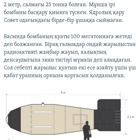
2 метр, салмағы 25 тонна болған. Мұнша ірі
бомбаны басқару қиынға түскен. Ядролық қару
Совет одағындағы бірде-бір ұшаққа сыймаған.
Басында бомбаның қуаты 100 мегатоннаға жетеді
деп болжанған. Бірақ ғалымдар ондай жарылыстан
радиоактивті жаңбыр жауып, халықтың
денсаулығына зиян тигізуі мүмкін деп алаңдаған.
Сол себепті жарылыс қуатын екі есе азайту үшін үш
қабат уранның орнына қорғасын қолданылған.