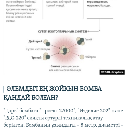
ӘЛЕМДЕГІ ЕҢ ЖОЙҚЫН БОМБА
ҚАНДАЙ БОЛҒАН?
"Царь" бомбаға "Проект 27000", "Изделие 202" және
"РДС-220" сияқты әртүрлі техникалық атау
берілген. Бомбаның ұзындығы – 8 метр, диаметрі –