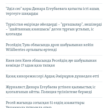
"Әділ сөз" қоры Динара Егеубаеваға қатысты істі ашық
тергеуге шақырды
Түркістан өңірінде әйелдерді – "ұрғашылар", әншілерді
– "шайтанның азаншысы" деген тұрғын ұсталып, іс
қозғалды
Ресейдің Тула облысында дрон шабуылынан кейін
Wildberries орталығы өртенді
Киев пен Киев облысында Ресейдің әуе шабуылынан
кемінде 17 адам қаза тапқан
Қазақ кинорежиссері Ардақ Әмірқұлов дүниеден өтті
Журналист Динара Егеубаева үстінен қылмыстық іс
қозғалғанын айтты. Полиция түсініктеме бермеді
Ресей жағында соғысқан 51 елдің азаматтары
Украинада тұтқында отыр