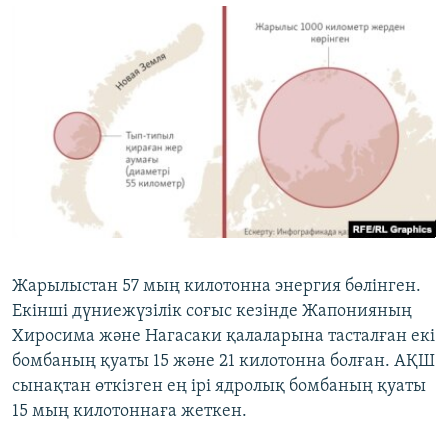
Жарылыстан 57 мың килотонна энергия бөлінген.
Екінші дүниежүзілік соғыс кезінде Жапонияның
Хиросима және Нагасаки қалаларына тасталған екі
бомбаның қуаты 15 және 21 килотонна болған. АҚШ
сынақтан өткізген ең ірі ядролық бомбаның қуаты
15 мың килотоннаға жеткен.