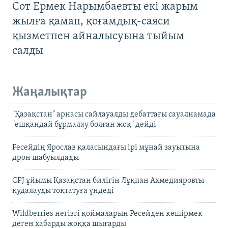
Сот Ермек Нарымбаевты екі жарым
жылға қамап, қоғамдық-саяси
қызметпен айналысуына тыйым
салды
Жаңалықтар
"Қазақстан" арнасы сайлауалды дебаттағы сауалнамада
"ешқандай бұрмалау болған жоқ" дейді
Ресейдің Ярослав қаласындағы ірі мұнай зауытына
дрон шабуылдады
CPJ ұйымы Қазақстан билігін Лұқпан Ахмедияровты
қудалауды тоқтатуға үндеді
Wildberries негізгі қоймаларын Ресейден көшірмек
деген хабарды жоққа шығарды