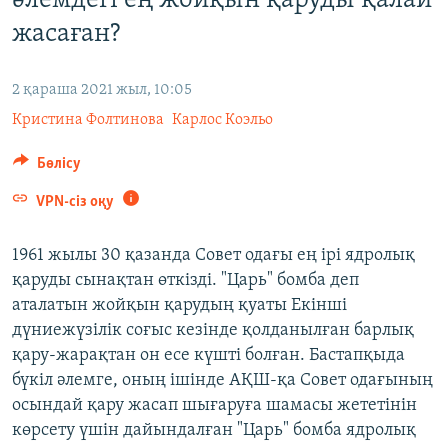
әлемдегі ең жойқын қаруды қалай
ЖАЗЫЛЫҢЫЗ
жасаған?
2 қараша 2021 жыл, 10:05
Басқа тілдерде
Кристина Фолтинова
Карлос Коэльо
Бөлісу
VPN-сіз оқу
1961 жылы 30 қазанда Совет одағы ең ірі ядролық
қаруды сынақтан өткізді. "Царь" бомба деп
аталатын жойқын қарудың қуаты Екінші
дүниежүзілік соғыс кезінде қолданылған барлық
қару-жарақтан он есе күшті болған. Бастапқыда
бүкіл әлемге, оның ішінде АҚШ-қа Совет одағының
осындай қару жасап шығаруға шамасы жететінін
көрсету үшін дайындалған "Царь" бомба ядролық