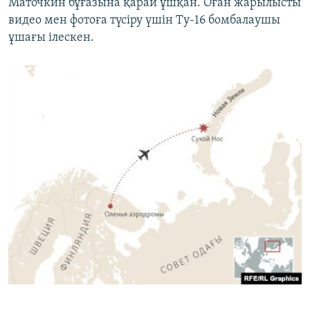
Маточкин бұғазына қарай ұшқан. Оған жарылысты
видео мен фотоға түсіру үшін Ту-16 бомбалаушы
ұшағы ілескен.