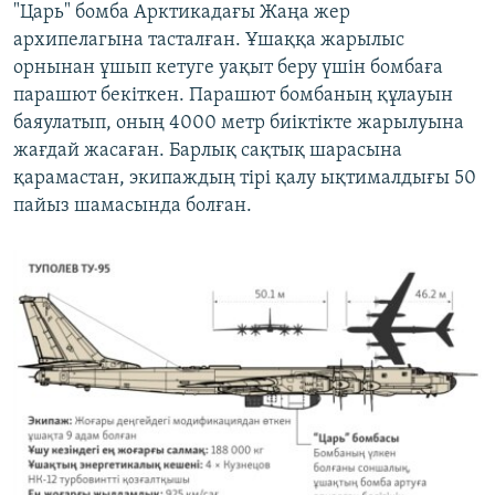
"Царь" бомба Арктикадағы Жаңа жер
архипелагына тасталған. Ұшаққа жарылыс
орнынан ұшып кетуге уақыт беру үшін бомбаға
парашют бекіткен. Парашют бомбаның құлауын
баяулатып, оның 4000 метр биіктікте жарылуына
жағдай жасаған. Барлық сақтық шарасына
қарамастан, экипаждың тірі қалу ықтималдығы 50
пайыз шамасында болған.