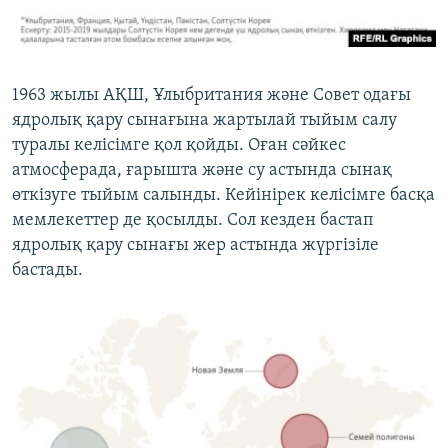
1963 жылы АҚШ, Ұлыбритания және Совет одағы
ядролық қару сынағына жартылай тыйым салу
туралы келісімге қол қойды. Оған сәйкес
атмосферада, ғарышта және су астында сынақ
өткізуге тыйым салынды. Кейінірек келісімге басқа
мемлекеттер де қосылды. Сол кезден бастап
ядролық қару сынағы жер астында жүргізіле
бастады.