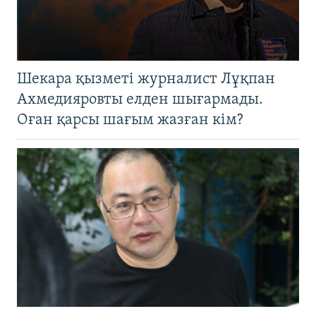
Шекара қызметі журналист Лұқпан
Ахмедияровты елден шығармады.
Оған қарсы шағым жазған кім?