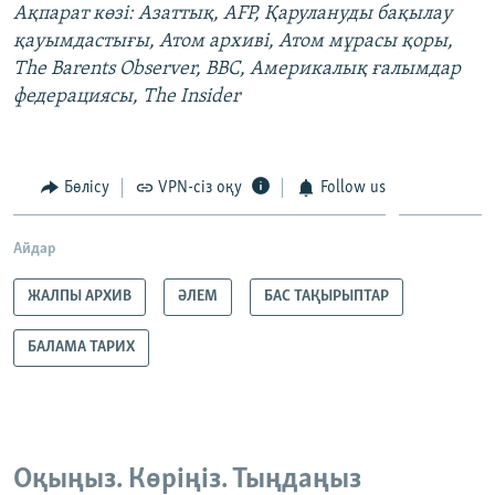
Ақпарат көзі:
Азаттық,
AFP
,
Қарулануды бақылау
қауымдастығы,
Атом архиві, Атом мұрасы қоры,
The
Barents
Observer
,
BBC
,
Америкалық ғалымдар
федерациясы,
The
Insider
Бөлісу
VPN-сіз оқу
Follow us
Айдар
ЖАЛПЫ АРХИВ
ӘЛЕМ
БАС ТАҚЫРЫПТАР
БАЛАМА ТАРИХ
Оқыңыз. Көріңіз. Тыңдаңыз