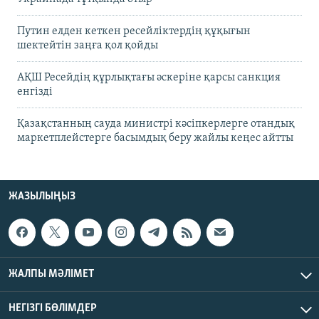
Путин елден кеткен ресейліктердің құқығын
шектейтін заңға қол қойды
АҚШ Ресейдің құрлықтағы әскеріне қарсы санкция
енгізді
Қазақстанның сауда министрі кәсіпкерлерге отандық
маркетплейстерге басымдық беру жайлы кеңес айтты
ЖАЗЫЛЫҢЫЗ
ЖАЛПЫ МӘЛІМЕТ
НЕГІЗГІ БӨЛІМДЕР