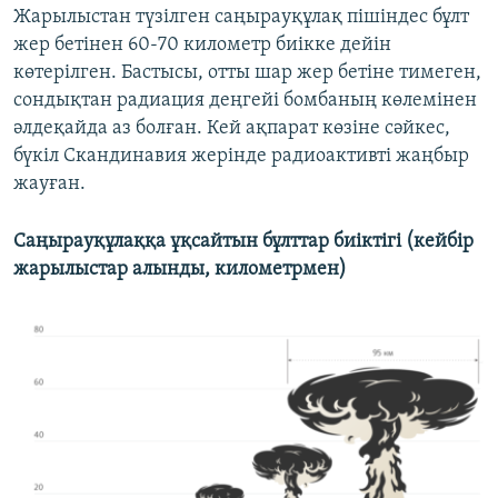
Жарылыстан түзілген саңырауқұлақ пішіндес бұлт
жер бетінен 60-70 километр биікке дейін
көтерілген. Бастысы, отты шар жер бетіне тимеген,
сондықтан радиация деңгейі бомбаның көлемінен
әлдеқайда аз болған. Кей ақпарат көзіне сәйкес,
бүкіл Скандинавия жерінде радиоактивті жаңбыр
жауған.
Саңырауқұлаққа ұқсайтын бұлттар биіктігі (кейбір
жарылыстар алынды, километрмен)