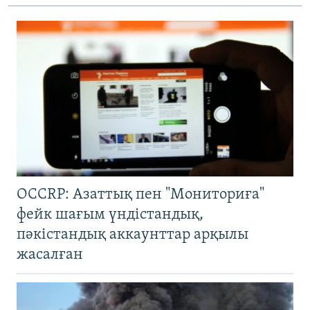
OCCRP: Азаттық пен "Мониториға"
фейк шағым үндістандық,
пәкістандық аккаунттар арқылы
жасалған