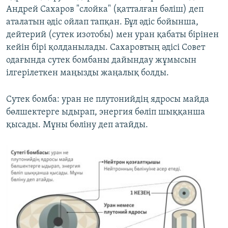
Андрей Сахаров "слойка" (қатталған бәліш) деп
аталатын әдіс ойлап тапқан. Бұл әдіс бойынша,
дейтерий (сутек изотобы) мен уран қабаты бірінен
кейін бірі қолданылады. Сахаровтың әдісі Совет
одағында сутек бомбаны дайындау жұмысын
ілгерілеткен маңызды жаңалық болды.
Сутек бомба: уран не плутонийдің ядросы майда
бөлшектерге ыдырап, энергия бөліп шыққанша
қысады. Мұны бөліну деп атайды.