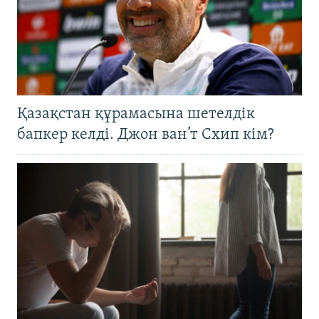
Қазақстан құрамасына шетелдік
бапкер келді. Джон ван’т Схип кім?