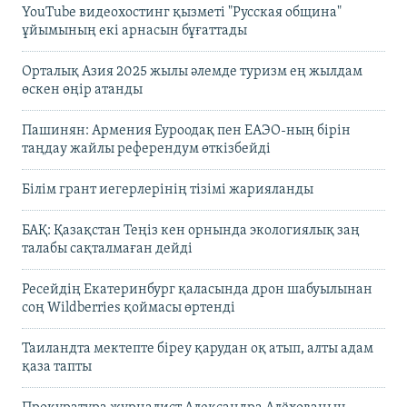
YouTube видеохостинг қызметі "Русская община"
ұйымының екі арнасын бұғаттады
Орталық Азия 2025 жылы әлемде туризм ең жылдам
өскен өңір атанды
Пашинян: Армения Еуроодақ пен ЕАЭО-ның бірін
таңдау жайлы референдум өткізбейді
Білім грант иегерлерінің тізімі жарияланды
БАҚ: Қазақстан Теңіз кен орнында экологиялық заң
талабы сақталмаған дейді
Ресейдің Екатеринбург қаласында дрон шабуылынан
соң Wildberries қоймасы өртенді
Таиландта мектепте біреу қарудан оқ атып, алты адам
қаза тапты