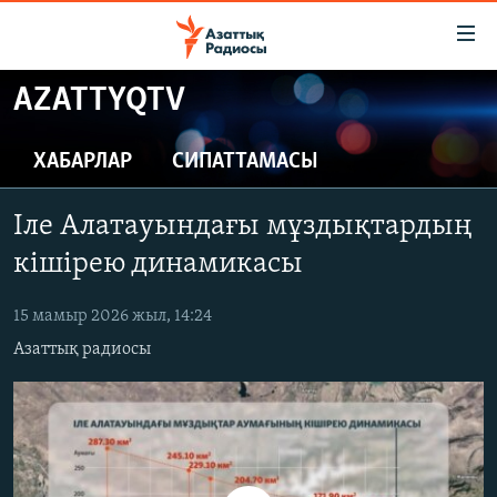
Accessibility
links
Skip
AZATTYQTV
to
ЖАҢАЛЫҚТАР
main
САЯСАТ
ХАБАРЛАР
СИПАТТАМАСЫ
content
AZATTYQTV
Skip
Іле Алатауындағы мұздықтардың
to
ҚАҢТАР ОҚИҒАСЫ
main
кішірею динамикасы
АДАМ ҚҰҚЫҚТАРЫ
Navigation
Skip
15 мамыр 2026 жыл, 14:24
ӘЛЕУМЕТ
to
Азаттық радиосы
ӘЛЕМ
Search
АРНАЙЫ ЖОБАЛАР
Русский