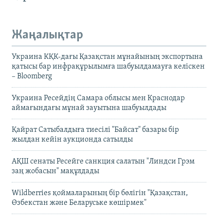
Жаңалықтар
Украина КҚК-дағы Қазақстан мұнайының экспортына
қатысы бар инфрақұрылымға шабуылдамауға келіскен
– Bloomberg
Украина Ресейдің Самара облысы мен Краснодар
аймағындағы мұнай зауытына шабуылдады
Қайрат Сатыбалдыға тиесілі "Байсат" базары бір
жылдан кейін аукционда сатылды
АҚШ сенаты Ресейге санкция салатын "Линдси Грэм
заң жобасын" мақұлдады
Wildberries қоймаларының бір бөлігін "Қазақстан,
Өзбекстан және Беларуське көшірмек"