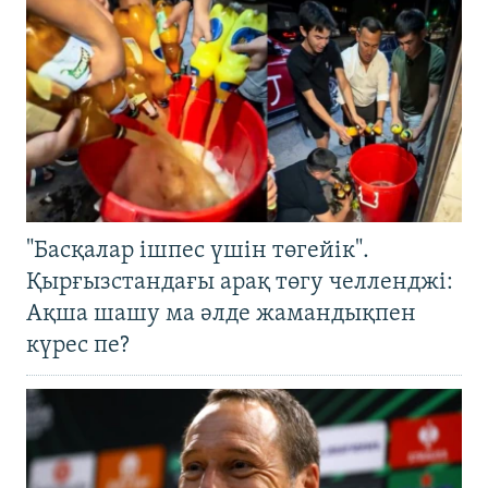
"Басқалар ішпес үшін төгейік".
Қырғызстандағы арақ төгу челленджі:
Ақша шашу ма әлде жамандықпен
күрес пе?