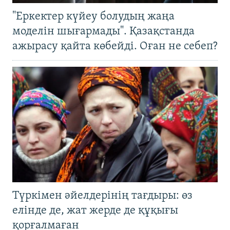
"Еркектер күйеу болудың жаңа
моделін шығармады". Қазақстанда
ажырасу қайта көбейді. Оған не себеп?
Түркімен әйелдерінің тағдыры: өз
елінде де, жат жерде де құқығы
қорғалмаған