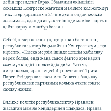
дейін президент Барак Обаманың әкімшілігі
секемшіл Конгреске жағатын мәмілеге қол жеткізуі
тиіс. Егер қарашаның 24-іне дейін ондай келісім
жасалмаса, одан да аз уақыт ішінде мәміле шартын
қайта қарауға мәжбүр болады.
Себебі, келер жылдың қаңтарынан бастап жаңа -
республикалықтар бақылайтын Конгресс жұмысқа
кіріспек. «Қысқа мерзім ішінде шешім қабылдау
керек болды, енді жаңа саяси фактор ары қарай
созу мүмкіндігін шектейді» дейді Ұлттық
америкалық-иран кеңесінің президенті Трита
Парси Өкілдер палатасы мен Сенатты бақылау
республикалық партияның қолына өткен соңғы
сайлау жайлы.
Билікке келетін республикалықтар Иранмен
жасалған мәміле көңілдерінен шықпаса, Иранға