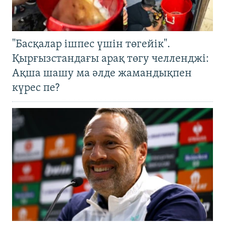
"Басқалар ішпес үшін төгейік".
Қырғызстандағы арақ төгу челленджі:
Ақша шашу ма әлде жамандықпен
күрес пе?