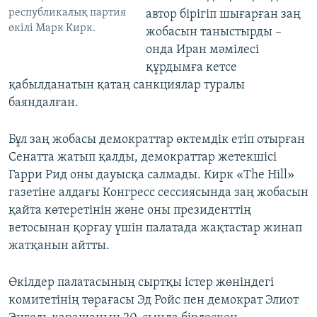
республикалық партия
автор бірігіп шығарған заң
өкілі Марк Кирк.
жобасын таныстырды –
онда Иран мәмілесі
құрдымға кетсе
қабылданатын қатаң санкциялар туралы
баяндалған.
Бұл заң жобасы демократтар өктемдік етіп отырған
Сенатта жатып қалды, демократтар жетекшісі
Гарри Рид оны дауысқа салмады. Кирк «The Hill»
газетіне алдағы Конгресс сессиясында заң жобасын
қайта көтеретінін және оны президенттің
ветосынан қорғау үшін палатада жақтастар жинап
жатқанын айтты.
Өкілдер палатасының сыртқы істер жөніндегі
комитетінің төрағасы Эд Ройс пен демократ Элиот