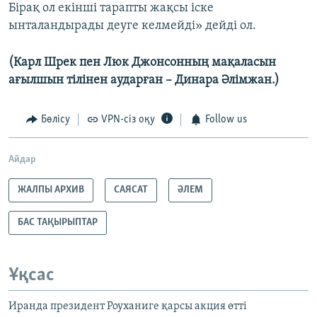
Бірақ ол екінші тарапты жақсы іске
ынталандырады деуге келмейді» дейді ол.
(Карл Шрек пен Люк Джонсонның мақаласын
ағылшын тілінен аударған – Динара Әлімжан.)
Бөлісу
VPN-сіз оқу
Follow us
Айдар
ЖАЛПЫ АРХИВ
САЯСАТ
ӘЛЕМ
БАС ТАҚЫРЫПТАР
Ұқсас
Иранда президент Роуханиге қарсы акция өтті