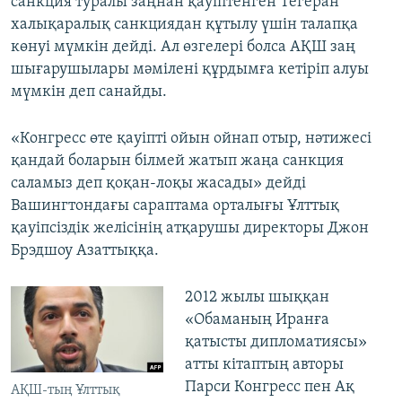
санкция туралы заңнан қауіптенген Тегеран
халықаралық санкциядан құтылу үшін талапқа
көнуі мүмкін дейді. Ал өзгелері болса АҚШ заң
шығарушылары мәмілені құрдымға кетіріп алуы
мүмкін деп санайды.
«Конгресс өте қауіпті ойын ойнап отыр, нәтижесі
қандай боларын білмей жатып жаңа санкция
саламыз деп қоқан-лоқы жасады» дейді
Вашингтондағы сараптама орталығы Ұлттық
қауіпсіздік желісінің атқарушы директоры Джон
Брэдшоу Азаттыққа.
2012 жылы шыққан
«Обаманың Иранға
қатысты дипломатиясы»
атты кітаптың авторы
Парси Конгресс пен Ақ
АҚШ-тың Ұлттық