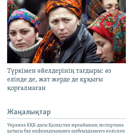
Түркімен әйелдерінің тағдыры: өз
елінде де, жат жерде де құқығы
қорғалмаған
Жаңалықтар
Украина КҚК-дағы Қазақстан мұнайының экспортына
қатысы бар инфрақұрылымға шабуылдамауға келіскен