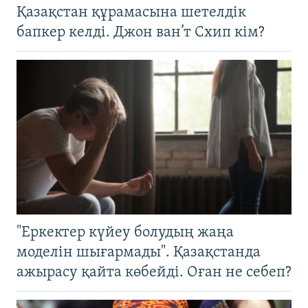
Қазақстан құрамасына шетелдік
бапкер келді. Джон ван’т Схип кім?
"Еркектер күйеу болудың жаңа
моделін шығармады". Қазақстанда
ажырасу қайта көбейді. Оған не себеп?