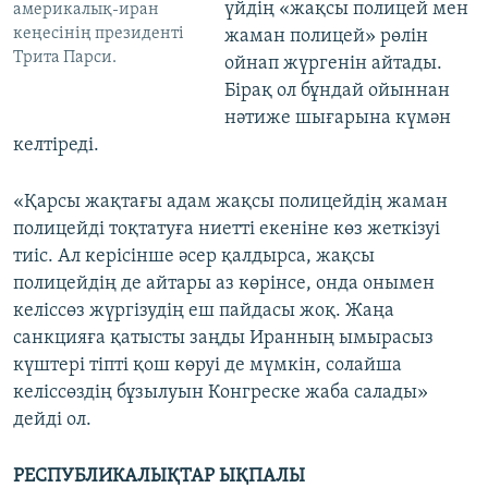
үйдің «жақсы полицей мен
америкалық-иран
кеңесінің президенті
жаман полицей» рөлін
Трита Парси.
ойнап жүргенін айтады.
Бірақ ол бұндай ойыннан
нәтиже шығарына күмән
келтіреді.
«Қарсы жақтағы адам жақсы полицейдің жаман
полицейді тоқтатуға ниетті екеніне көз жеткізуі
тиіс. Ал керісінше әсер қалдырса, жақсы
полицейдің де айтары аз көрінсе, онда онымен
келіссөз жүргізудің еш пайдасы жоқ. Жаңа
санкцияға қатысты заңды Иранның ымырасыз
күштері тіпті қош көруі де мүмкін, солайша
келіссөздің бұзылуын Конгреске жаба салады»
дейді ол.
РЕСПУБЛИКАЛЫҚТАР ЫҚПАЛЫ