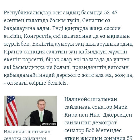
Республикалықтар осы айдың басында 53-47
есеппен палатада басым түсіп, Сенатты өз
бақылауына алды. Енді қаңтарда жаңа сессия
өткізіп, Конгрестің екі палатасына да өз ықпалын
жүргізбек. Биліктің ауысуы заң шығарушылардың
Иранға санкция салатын заң қабылдауы мүмкін
екенін көрсетті, бірақ олар екі палатада да үштен
екі басымдыққа ие болып, президенттің ветосын
қабылдамайтындай дәрежеге жете ала ма, жоқ па,
- ол жағы әзірше белгісіз.
Иллинойс штатынан
сайланған сенатор Марк
Кирк пен Нью-Джерсиден
сайланған демократ
сенатор Боб Менендес
Иллинойс штатынан
өткен жылдың соңында 59
сенатқа сайланған