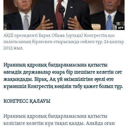
ЖАЗЫЛЫҢЫЗ
Басқа тілдерде
АҚШ президенті Барак Обама (ортада) Конгрестің қос
палатасының бірлескен отырысында сөйлеп тұр. 24 қаңтар
2012 жыл.
Иранның ядролық бағдарламасына қатысты
әлемдік державалар өзара бір шешімге келетін сәт
жақындады. Бірақ, Ақ үй әкімшілігіне әуелі өте
күмәншіл Конгрестің көңілін табу қажет болып тұр.
КОНГРЕСС ҚАЛАУЫ
Иранның ядролық бағдарламасына қатысты
келісімге келетін күн тақап қалды. Алайда оған