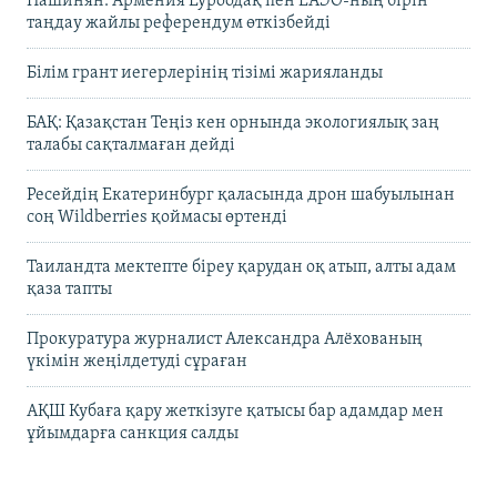
Пашинян: Армения Еуроодақ пен ЕАЭО-ның бірін
таңдау жайлы референдум өткізбейді
Білім грант иегерлерінің тізімі жарияланды
БАҚ: Қазақстан Теңіз кен орнында экологиялық заң
талабы сақталмаған дейді
Ресейдің Екатеринбург қаласында дрон шабуылынан
соң Wildberries қоймасы өртенді
Таиландта мектепте біреу қарудан оқ атып, алты адам
қаза тапты
Прокуратура журналист Александра Алёхованың
үкімін жеңілдетуді сұраған
АҚШ Кубаға қару жеткізуге қатысы бар адамдар мен
ұйымдарға санкция салды