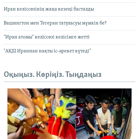
Иран келіссөзінің жаңа кезеңі басталды
Вашингтон мен Тегеран татуласуы мүмкін бе?
"Иран атомы" келіссөзі келісімге жетті
"АҚШ Ираннан нақты іс-әрекет күтеді"
Оқыңыз. Көріңіз. Тыңдаңыз