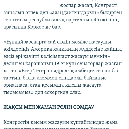
жоспар жасап, Конгресті
айналып өтпек деп «алаңдайтындарын» білдірген
сенаттағы республикалық партияның 45 өкілінің
арасында Коркер де бар.
«Бұндай жоспарға сай сіздің мәміле жасаушы
өкілдеріңіз Америка халқының мүддесіне қайшы,
әлсіз әрі қауіпті келісімшарт жасауы мүмкін»
делінген қарашаның 19-ы күні сенаторлар жазған
хатта. «Егер Тегеран ядролық амбициясынан бас
тартып, басқа әлеммен сындарлы байланыс
орнатпаса, оған қосымша қысым жасауға
тырысамыз» деп ескерткен олар.
ЖАҚСЫ МЕН ЖАМАН РӨЛІН СОМДАУ
Конгрестің қысым жасауын құптайтындар жаңа