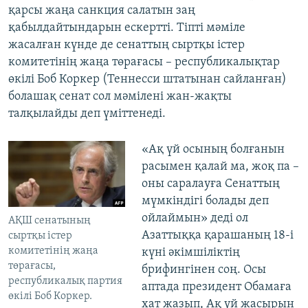
қарсы жаңа санкция салатын заң
қабылдайтындарын ескертті. Тіпті мәміле
жасалған күнде де сенаттың сыртқы істер
комитетінің жаңа төрағасы – республикалықтар
өкілі Боб Коркер (Теннесси штатынан сайланған)
болашақ сенат сол мәмілені жан-жақты
талқылайды деп үміттенеді.
«Ақ үй осының болғанын
расымен қалай ма, жоқ па –
оны саралауға Сенаттың
мүмкіндігі болады деп
ойлаймын» деді ол
АҚШ сенатының
Азаттыққа қарашаның 18-і
сыртқы істер
комитетінің жаңа
күні әкімшіліктің
төрағасы,
брифингінен соң. Осы
республикалық партия
аптада президент Обамаға
өкілі Боб Коркер.
хат жазып, Ақ үй жасырын