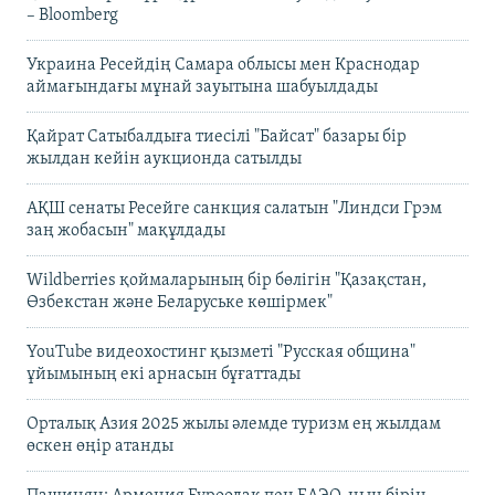
– Bloomberg
Украина Ресейдің Самара облысы мен Краснодар
аймағындағы мұнай зауытына шабуылдады
Қайрат Сатыбалдыға тиесілі "Байсат" базары бір
жылдан кейін аукционда сатылды
АҚШ сенаты Ресейге санкция салатын "Линдси Грэм
заң жобасын" мақұлдады
Wildberries қоймаларының бір бөлігін "Қазақстан,
Өзбекстан және Беларуське көшірмек"
YouTube видеохостинг қызметі "Русская община"
ұйымының екі арнасын бұғаттады
Орталық Азия 2025 жылы әлемде туризм ең жылдам
өскен өңір атанды