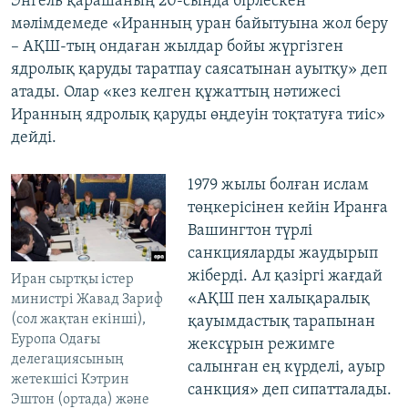
Энгель қарашаның 20-сында бірлескен
мәлімдемеде «Иранның уран байытуына жол беру
– АҚШ-тың ондаған жылдар бойы жүргізген
ядролық қаруды таратпау саясатынан ауытқу» деп
атады. Олар «кез келген құжаттың нәтижесі
Иранның ядролық қаруды өңдеуін тоқтатуға тиіс»
дейді.
1979 жылы болған ислам
төңкерісінен кейін Иранға
Вашингтон түрлі
санкцияларды жаудырып
жіберді. Ал қазіргі жағдай
Иран сыртқы істер
«АҚШ пен халықаралық
министрі Жавад Зариф
(сол жақтан екінші),
қауымдастық тарапынан
Еуропа Одағы
жексұрын режимге
делегациясының
салынған ең күрделі, ауыр
жетекшісі Кэтрин
санкция» деп сипатталады.
Эштон (ортада) және