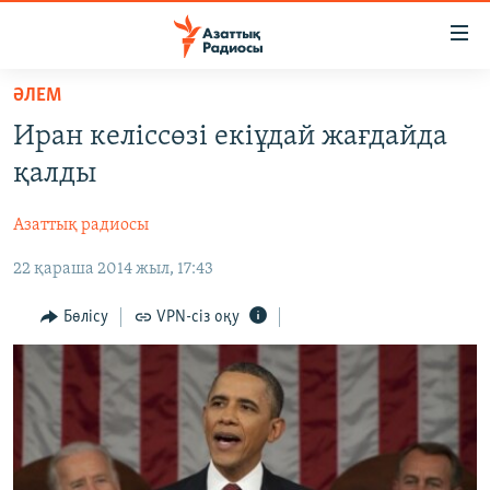
Accessibility
links
Skip
ӘЛЕМ
to
ЖАҢАЛЫҚТАР
Иран келіссөзі екіұдай жағдайда
main
САЯСАТ
content
қалды
AZATTYQTV
Skip
to
Азаттық радиосы
ҚАҢТАР ОҚИҒАСЫ
main
22 қараша 2014 жыл, 17:43
АДАМ ҚҰҚЫҚТАРЫ
Navigation
Skip
ӘЛЕУМЕТ
Бөлісу
VPN-сіз оқу
to
ӘЛЕМ
Search
АРНАЙЫ ЖОБАЛАР
Русский