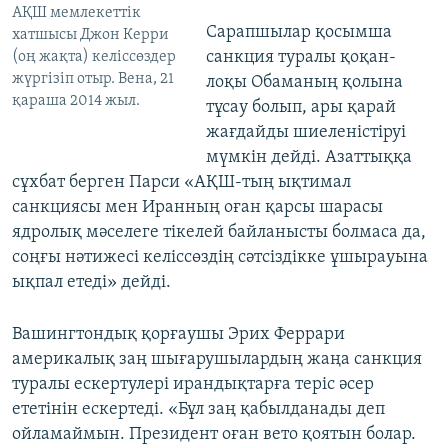
АҚШ мемлекеттік
Сарапшылар қосымша
хатшысы Джон Керри
санкция туралы қоқан-
(оң жақта) келіссөздер
жүргізіп отыр. Вена, 21
лоқы Обаманың қолына
қараша 2014 жыл.
тұсау болып, ары қарай
жағдайды шиеленістіруі
мүмкін дейді. Азаттыққа
сұхбат берген Парси «АҚШ-тың ықтимал
санкциясы мен Иранның оған қарсы шарасы
ядролық мәселеге тікелей байланысты болмаса да,
соңғы нәтижесі келіссөздің сәтсіздікке ұшырауына
ықпал етеді» дейді.
Вашингтондық қорғаушы Эрих Феррари
америкалық заң шығарушылардың жаңа санкция
туралы ескертулері ирандықтарға теріс әсер
ететінін ескертеді. «Бұл заң қабылданады деп
ойламаймын. Президент оған вето қоятын болар.