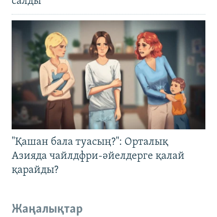
салды
"Қашан бала туасың?": Орталық
Азияда чайлдфри-әйелдерге қалай
қарайды?
Жаңалықтар