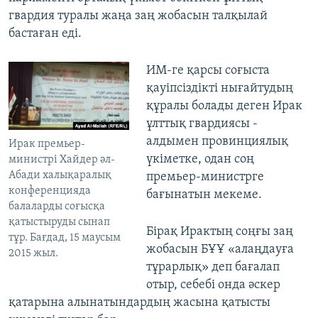
гвардия туралы жаңа заң жобасын талқылай
бастаған еді.
ИМ-ге қарсы соғыста
қауіпсіздікті нығайтудың
құралы болады деген Ирак
ұлттық гвардиясы -
алдымен провинциялық
Ирак премьер-
үкіметке, одан соң
министрі Хайдер әл-
Абади халықаралық
премьер-министрге
конференцияда
бағынатын мекеме.
балаларды соғысқа
қатыстыруды сынап
Бірақ Ирактың соңғы заң
тұр. Бағдад, 15 маусым
жобасын БҰҰ «алаңдауға
2015 жыл.
тұрарлық» деп бағалап
отыр, себебі онда әскер
қатарына алынатындардың жасына қатысты