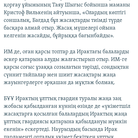
қорғау ұйымының Таяу Шығыс бойынша маманы
Кристоф Вилькенің айтуынша, «Олардың көптігі
соншалық, Бағдад бұл жасақтарды тиімді түрде
басқара алмай отыр. Жасақ мүшелері ойына
келгенін жасайды, бұйрыққа бағынбайды».
ИМ де, оған қарсы топтар да Ирактағы балаларды
әскер қатарына алуды жалғастырып отыр. ИМ-ге
қарсы соғыс ұзаққа созылатын тәрізді, сондықтан
сүннит тайпалар мен шиит жасақтары жаңа
жауынгерлерге әрқашан да мұқтаж болмақ.
БҰҰ Ирактың ұлттық гвардия туралы жаңа заң
жобасы қабылданған күннің өзінде де «үкіметшіл
жасақтарға қосылған балалардың Ирактың жаңа
ұлттық гвардиясы қатарына қабылдануы мүмкін
екенін» ескертеді. Наурыздың басында Ирак
парламенті орталық үкімет бекіткен ұлттық