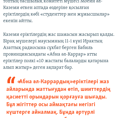
топтың басшылық комитеті мүшесі Моеин әл-
Каземи өткен аптада өздеріне қосылған
еріктілердің көбі «студенттер мен жұмысшылар»
екенін айтты.
Каземи еріктілердің жас шамасын жасырып қалды.
Бірақ мүшелері маусымның 11-і күні Ирактың
Азаттық радиосына сұхбат берген Бабиль
провинциясындағы «Абна әл-Каррар» атты
еріктілер полкі «10 жастағы балаларды қатарына
алып жатыр» деген ақпарат бар.
«Абна әл-Каррардың» еріктілері жаз
айларында жаттығудан өтіп, шииттердің
қасиетті орындарын қорғауға шығады.
Бұл жігіттер осы аймақтағы негізгі
күштерге айналмақ. Бұнда әртүрлі