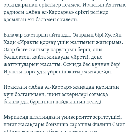
орындарынан еріктілер келмек. Ирактың Азаттық
радиосы «Абна әл-Каррарға» ерікті ретінде
қосылған екі баламен сөйлесті.
Балалар жастарын айтпады. Олардың бірі Хусейн
Хади «Иракты қорғау үшін жаттығып жатырмыз.
Олар бізге жаттығу қаруларын беріп, оны
бөлшектеп, қайта жинауды үйретті, дене
жаттығуларын жасатты. Осында бес күннен бері
Иракты қорғауды үйреніп жатырмыз» дейді.
Ирактағы «Абна әл-Каррар» жаңадан құрылған
күш болғанымен, шиит әскерилері соғысқа
балаларды бұрыннан пайдаланып келеді.
Мэриленд штатындағы университет зерттеушісі,
шиит жасақтары бойынша сарапшы Филипп Смит