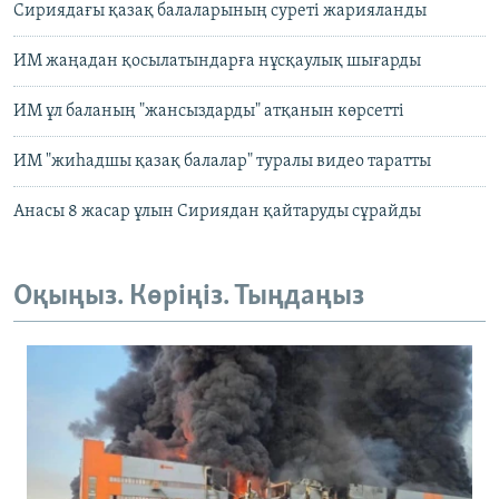
Сириядағы қазақ балаларының суреті жарияланды
ИМ жаңадан қосылатындарға нұсқаулық шығарды
ИМ ұл баланың "жансыздарды" атқанын көрсетті
ИМ "жиһадшы қазақ балалар" туралы видео таратты
Анасы 8 жасар ұлын Сириядан қайтаруды сұрайды
Оқыңыз. Көріңіз. Тыңдаңыз