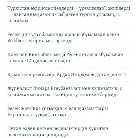
Түркістан өңірінде әйелдерді – "ұрғашылар", әншілерді
– "шайтанның азаншысы" деген тұрғын ұсталып, іс
қозғалды
Ресейдің Тула облысында дрон шабуылынан кейін
Wildberries орталығы өртенді
Киев пен Киев облысында Ресейдің әуе шабуылынан
кемінде 17 адам қаза тапқан
Қазақ кинорежиссері Ардақ Әмірқұлов дүниеден өтті
Журналист Динара Егеубаева үстінен қылмыстық іс
қозғалғанын айтты. Полиция түсініктеме бермеді
Ресей жағында соғысқан 51 елдің азаматтары
Украинада тұтқында отыр
Путин елден кеткен ресейліктердің құқығын
шектейтін заңға қол қойды