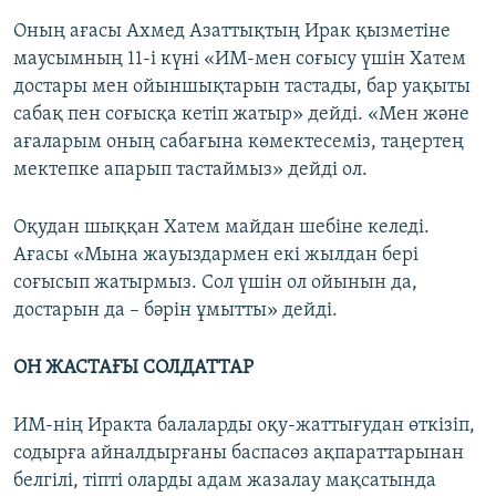
Оның ағасы Ахмед Азаттықтың Ирак қызметіне
маусымның 11-і күні «ИМ-мен соғысу үшін Хатем
достары мен ойыншықтарын тастады, бар уақыты
сабақ пен соғысқа кетіп жатыр» дейді. «Мен және
ағаларым оның сабағына көмектесеміз, таңертең
мектепке апарып тастаймыз» дейді ол.
Оқудан шыққан Хатем майдан шебіне келеді.
Ағасы «Мына жауыздармен екі жылдан бері
соғысып жатырмыз. Сол үшін ол ойынын да,
достарын да – бәрін ұмытты» дейді.
ОН ЖАСТАҒЫ СОЛДАТТАР
ИМ-нің Иракта балаларды оқу-жаттығудан өткізіп,
содырға айналдырғаны баспасөз ақпараттарынан
белгілі, тіпті оларды адам жазалау мақсатында