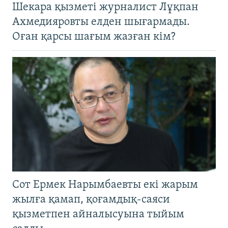
Шекара қызметі журналист Лұқпан
Ахмедияровты елден шығармады.
Оған қарсы шағым жазған кім?
Сот Ермек Нарымбаевты екі жарым
жылға қамап, қоғамдық-саяси
қызметпен айналысуына тыйым