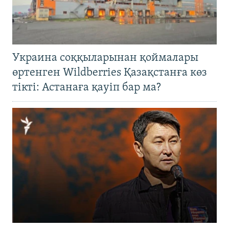
Украина соққыларынан қоймалары
өртенген Wildberries Қазақстанға көз
тікті: Астанаға қауіп бар ма?