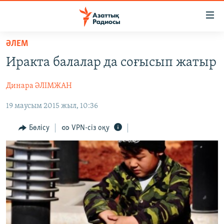
Accessibility
links
Skip
ӘЛЕМ
to
ЖАҢАЛЫҚТАР
Иракта балалар да соғысып жатыр
main
САЯСАТ
content
Динара ӘЛІМЖАН
AZATTYQTV
Skip
to
19 маусым 2015 жыл, 10:36
ҚАҢТАР ОҚИҒАСЫ
main
АДАМ ҚҰҚЫҚТАРЫ
Navigation
Бөлісу
VPN-сіз оқу
Skip
ӘЛЕУМЕТ
to
ӘЛЕМ
Search
АРНАЙЫ ЖОБАЛАР
Русский