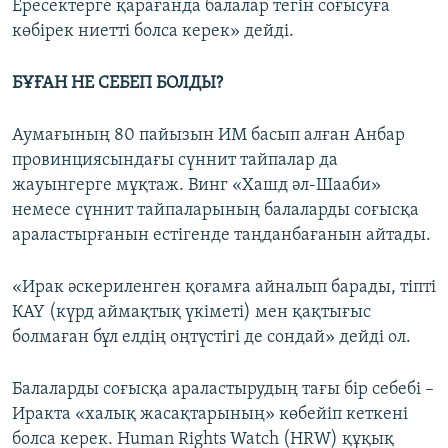
Ересектерге қарағанда балалар тегін соғысуға
көбірек ниетті болса керек» дейді.
БҰҒАН НЕ СЕБЕП БОЛДЫ?
Аумағының 80 пайызын ИМ басып алған Анбар
провинциясындағы сүннит тайпалар да
жауынгерге мұқтаж. Винг «Хашд әл-Шааби»
немесе сүннит тайпаларының балаларды соғысқа
араластырғанын естігенде таңданбағанын айтады.
«Ирак әскериленген қоғамға айналып барады, тіпті
КАҮ (күрд аймақтық үкіметі) мен қақтығыс
болмаған бұл елдің оңтүстігі де сондай» дейді ол.
Балаларды соғысқа араластырудың тағы бір себебі –
Иракта «халық жасақтарының» көбейіп кеткені
болса керек. Human Rights Watch (HRW) құқық