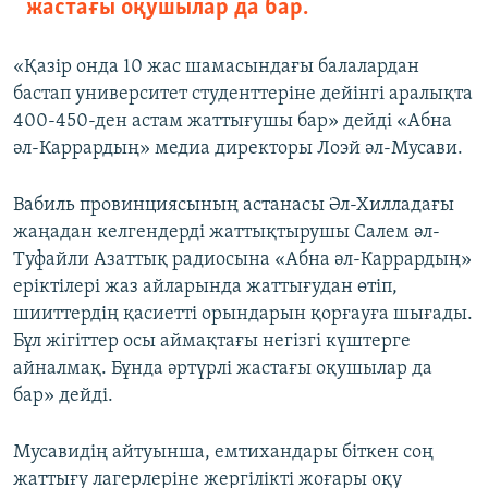
жастағы оқушылар да бар.
«Қазір онда 10 жас шамасындағы балалардан
бастап университет студенттеріне дейінгі аралықта
400-450-ден астам жаттығушы бар» дейді «Абна
әл-Каррардың» медиа директоры Лоэй әл-Мусави.
Вабиль провинциясының астанасы Әл-Хилладағы
жаңадан келгендерді жаттықтырушы Салем әл-
Туфайли Азаттық радиосына «Абна әл-Каррардың»
еріктілері жаз айларында жаттығудан өтіп,
шииттердің қасиетті орындарын қорғауға шығады.
Бұл жігіттер осы аймақтағы негізгі күштерге
айналмақ. Бұнда әртүрлі жастағы оқушылар да
бар» дейді.
Мусавидің айтуынша, емтихандары біткен соң
жаттығу лагерлеріне жергілікті жоғары оқу