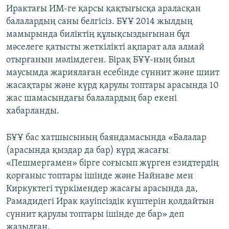
Ирактағы ИМ-ге қарсы қақтығысқа араласқан
балалардың саны белгісіз. БҰҰ 2014 жылдың
мамырында биліктің құлықсыздығынан бұл
мәселеге қатысты жеткілікті ақпарат ала алмай
отырғанын мәлімдеген. Бірақ БҰҰ-ның биыл
маусымда жариялаған есебінде сүннит және шиит
жасақтары және күрд қарулы топтары арасында 10
жас шамасындағы балалардың бар екені
хабарланды.
БҰҰ бас хатшысының баяндамасында «Балалар
(арасында қыздар да бар) күрд жасағы
«Пешмергамен» бірге соғысып жүрген езидтердің
қорғаныс топтары ішінде және Найнаве мен
Киркуктегі түркімендер жасағы арасында да,
Рамадидегі Ирак қауіпсіздік күштерін қолдайтын
сүннит қарулы топтары ішінде де бар» деп
жазылған.