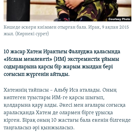
ЖАЗЫЛЫҢЫЗ
Көшеде әскери киіммен отырған бала. Ирак, 9 ақпан 2015
Басқа тілдерде
жыл. (Көрнекі сурет)
10 жасар Хатем Ирактағы Фаллуджа қаласында
«Ислам мемлекеті» (ИМ) экстремистік ұйымы
содырларына қарсы бір жарым жылдан бері
соғысып жүргенін айтады.
Хатемнің тайпасы – Альбу Иса аталады. Оның
көптеген туыстары ИМ-ге қарсы шығып,
қолдарына қару алды. Әкесі мен ағалары соғысқа
араласқанда Хатем де олармен бірге ұрысқа
кірген. Бірақ оның 10 жастағы бала екенін білгенде
таңғаласыз әрі қынжыласыз.