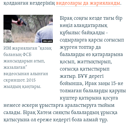
қолданған кездерінің
видеолары да жарияланды
.
Бірақ соңғы кезде тағы бір
көңіл алаңдатарлық
құбылыс байқалды -
содырларға қарсы соғысып
жүрген топтар да
ИМ жариялаған "қазақ
балаларды өз қатарларына
баланың ФСБ
жансыздарын атып,
қосып, жаттықтырып,
жазалаған"
соғысқа қатыстырып
видеосынан алынған
жатыр. БҰҰ дерегі
скриншот. 2015
бойынша, Ирак заңы 15-ке
жылдың қаңтары.
толмаған балаларды қарулы
күштер қатарына қосуға
немесе әскери ұрыстарға араластыруға тыйым
салады. Бірақ Хатем сияқты балалардың ұрысқа
қатысуына ол ереже кедергі бола алмай тұр.