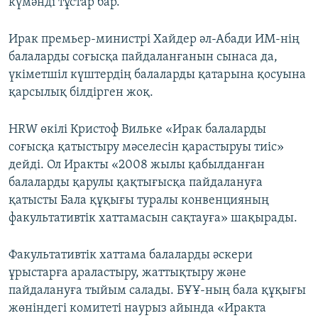
күмәнді тұстар бар.
Ирак премьер-министрі Хайдер әл-Абади ИМ-нің
балаларды соғысқа пайдаланғанын сынаса да,
үкіметшіл күштердің балаларды қатарына қосуына
қарсылық білдірген жоқ.
HRW өкілі Кристоф Вильке «Ирак балаларды
соғысқа қатыстыру мәселесін қарастыруы тиіс»
дейді. Ол Иракты «2008 жылы қабылданған
балаларды қарулы қақтығысқа пайдалануға
қатысты Бала құқығы туралы конвенцияның
факультативтік хаттамасын сақтауға» шақырады.
Факультативтік хаттама балаларды әскери
ұрыстарға араластыру, жаттықтыру және
пайдалануға тыйым салады. БҰҰ-ның бала құқығы
жөніндегі комитеті наурыз айында «Иракта