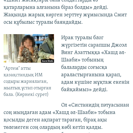
«Шиит жасақтары бала солдаттарды өз
қатарларына алғанына біраз болды» дейді.
Жақында жарық көрген зерттеу жұмысында Смит
осы құбылыс туралы баяндайды.
Ирак туралы блог
жүргізетін сарапшы Джоэл
Винг Азаттыққа «Хашд әл-
Шааби» тобының
балаларды соғысқа
"Артем" атты
араластырғанына қарап,
қазақстандық ИМ
содыры жариялаған,
адам күшіне мұқтаж екенін
мылтық ұстап отырған
байқаймыз» дейді.
бала. (Көрнекі сурет)
Ол «Систанидің пәтуасынан
соң мыңдаған адам «Хашд әл-Шааби» тобына
қосылды деген ақпарат тараған, бірақ ақы
төлемеген соң олардың көбі кетіп қалды.