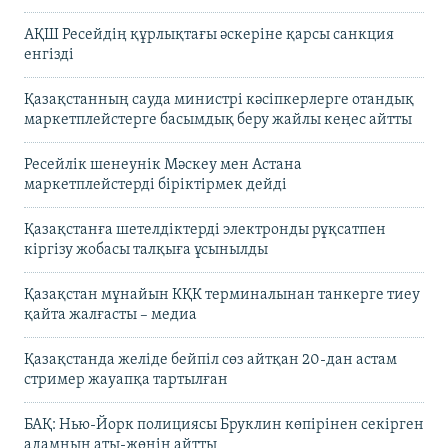
АҚШ Ресейдің құрлықтағы әскеріне қарсы санкция
енгізді
Қазақстанның сауда министрі кәсіпкерлерге отандық
маркетплейстерге басымдық беру жайлы кеңес айтты
Ресейлік шенеунік Мәскеу мен Астана
маркетплейстерді біріктірмек дейді
Қазақстанға шетелдіктерді электронды рұқсатпен
кіргізу жобасы талқыға ұсынылды
Қазақстан мұнайын КҚК терминалынан танкерге тиеу
қайта жалғасты – медиа
Қазақстанда желіде бейпіл сөз айтқан 20-дан астам
стример жауапқа тартылған
БАҚ: Нью-Йорк полициясы Бруклин көпірінен секірген
адамның аты-жөнін айтты