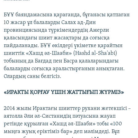
БҰҰ баяндамасына қарағанда, бұғанасы қатпаған
10 жасар ұл балаларды Салах ад-Дин
провинциясында түркімендердің Амерли
қаласындағы шиит жасақтары да соғысқа
пайдаланады. БҰҰ өкілдері үкіметке қарайтын
шииттік «Хашд әл-Шааби» (Hashd al-Sha'abi)
тобының да Бағдад пен Басра қалаларындағы
балаларды соғысқа араластырғанын анықтаған.
Олардың саны белгісіз.
«ИРАКТЫ ҚОРҒАУ ҮШІН ЖАТТЫҒЫП ЖҮРМІЗ»
2014 жылы Ирактағы шииттер рухани жетекшісі –
аятолла Әли әл-Систанидің пәтуасына жауап
ретінде құрылған «Хашд әл-Шааби» тобы «100
мыңға жуық еріктіміз бар» деп мәлімдеді. Бұл