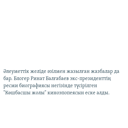
Әлеуметтік желіде әзілмен жазылған жазбалар да
бар. Блогер Ринат Балғабаев экс-президенттің
ресми биографиясы негізінде түсірілген
"Көшбасшы жолы" киноэпопеясын еске алды.