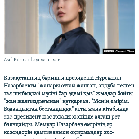
ЖАЗЫЛЫҢЫЗ
Басқа тілдерде
Asel Kurmanbayeva teaser
Қазақстанның бұрынғы президенті Нұрсұлтан
Назарбаевты "жанары оттай жанған, аққұба келген
тал шыбықтай мүсіні бар әдемі қыз" жылдар бойғы
"жан жалғыздығынан" құтқарған. "Менің өмірім.
Бодандықтан бостандыққа" атты жаңа кітабында
экс-президент жас тоқалы жөнінде алғаш рет
баяндайды. Мемуар Назарбаев өмірінің әр
кезеңдерін қамтығанмен оқырмандар экс-