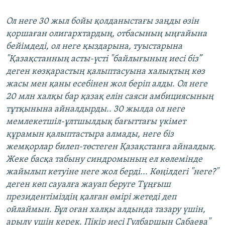
Ол неге 30 жыл бойы қолданыстағы заңды өзін
қоршаған олигархтардың, отбасының ыңғайына
бейімдеді, ол неге қыздарына, туыстарына
"Қазақстанның асты-үсті "байлығының иесі біз”
деген көзқарастың қалыптасуына халықтың көз
жасы мен қаны есебінен жол беріп алды. Ол неге
20 млн халқы бар қазақ елін саяси амбициясының
тұтқынына айналдырды.. 30 жылда ол неге
мемлекетшіл-ұлтшылдық бағыттағы үкімет
құрамын қалыптастыра алмады, неге біз
жемқорлар билеп-төстеген Қазақстанға айналдық.
Жеке басқа табыну синдромының ел көлемінде
жайылып кетуіне неге жол берді... Көңілдегі "неге?"
деген көп сауалға жауап беруге Тұңғыш
президентіміздің қалған өмірі жетеді деп
ойлаймын. Бұл оған халқы алдында тазару үшін,
арылу үшін керек. Пікір иесі Гүлбаршын Сабаева"