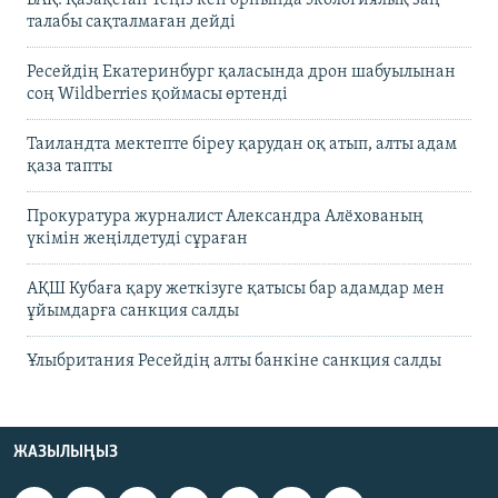
талабы сақталмаған дейді
Ресейдің Екатеринбург қаласында дрон шабуылынан
соң Wildberries қоймасы өртенді
Таиландта мектепте біреу қарудан оқ атып, алты адам
қаза тапты
Прокуратура журналист Александра Алёхованың
үкімін жеңілдетуді сұраған
АҚШ Кубаға қару жеткізуге қатысы бар адамдар мен
ұйымдарға санкция салды
Ұлыбритания Ресейдің алты банкіне санкция салды
ЖАЗЫЛЫҢЫЗ