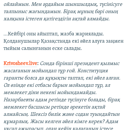
ойлаймын. Мен әрдайым шыншылдық, түсінісуге
талпыныс жағындамын. Бірақ мұның бәрі оның
халқына істеген қатігездігін ақтай алмайды.
...Кейбірі оны айыптап, жазба жариялады.
Қолданушылар Қазақстанда екі әйел алуға заңмен
тыйым салынғанын еске салады.
Krivosheev.live
:
Сонда бірінші президент қылмыс
жасағанын мойындап тұр ғой. Конституция
гаранты болса да құқықты таптап, екі әйел алған.
Ол өзінде екі отбасы барын мойындап тұр, ал
мемлекет діни некені мойындамайды.
Назарбаевты адам ретінде түсінуге болады, бірақ
мемлекет басшысы ретінде әрекетін ақтай
алмайсың. Шексіз билік және содан туындайтын
құмарлық. Жасы келген әйел кімге керек? Адам
ұқсап ажырасып, одан кейін қалағанын істесе