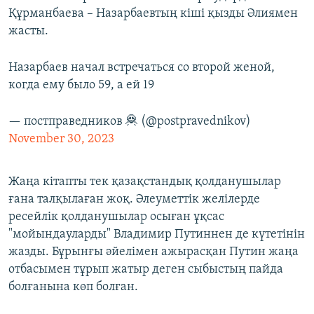
Құрманбаева – Назарбаевтың кіші қызды Әлиямен
жасты.
Назарбаев начал встречаться со второй женой,
когда ему было 59, а ей 19
— постправедников 🦧 (@postpravednikov)
November 30, 2023
Жаңа кітапты тек қазақстандық қолданушылар
ғана талқылаған жоқ. Әлеуметтік желілерде
ресейлік қолданушылар осыған ұқсас
"мойындауларды" Владимир Путиннен де күтетінін
жазды. Бұрынғы әйелімен ажырасқан Путин жаңа
отбасымен тұрып жатыр деген сыбыстың пайда
болғанына көп болған.