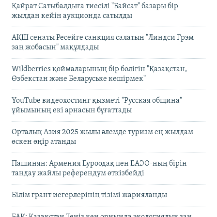
Қайрат Сатыбалдыға тиесілі "Байсат" базары бір
жылдан кейін аукционда сатылды
АҚШ сенаты Ресейге санкция салатын "Линдси Грэм
заң жобасын" мақұлдады
Wildberries қоймаларының бір бөлігін "Қазақстан,
Өзбекстан және Беларуське көшірмек"
YouTube видеохостинг қызметі "Русская община"
ұйымының екі арнасын бұғаттады
Орталық Азия 2025 жылы әлемде туризм ең жылдам
өскен өңір атанды
Пашинян: Армения Еуроодақ пен ЕАЭО-ның бірін
таңдау жайлы референдум өткізбейді
Білім грант иегерлерінің тізімі жарияланды
БАҚ: Қазақстан Теңіз кен орнында экологиялық заң