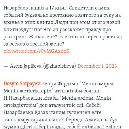
Назарбаев написал 17 книг. Свидетели самих
событий буквально постоянно ловят его за руку на
вранье в этих книгах.Люди при этом от его новой
книги ждут что? Что он расскажет правду про
расстрел в Жанаозене? Или этот интерес просто из-
за осеков о третьей жене?
pic.twitter.com/s0yMGAxqpK
— Äsem Japiševa (@zhapisheva)
December 1, 2023
Dosym Satpayev
: Генри Фордтың "Менің өмірім.
Менің жетістіктерім" атты кітабы болған.
Н.Назарбаевтың кітабы "Менің өмірім. Менің
сәтсіздіктерім" деп аталуы тиіс еді. Себебі
Назарбаевқа Қазақстанды гүлденген елге
айналдыру тарихи шансы берілді. Алайда ол бұл
мүмкіндікті жіберіп алды, себебі ол билікті елінен