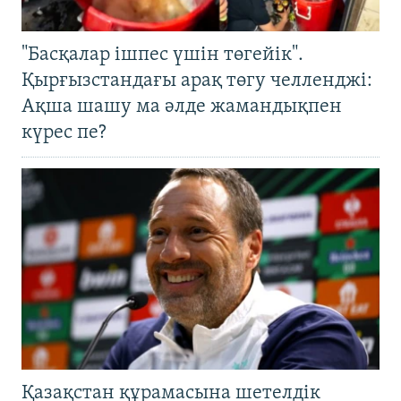
"Басқалар ішпес үшін төгейік".
Қырғызстандағы арақ төгу челленджі:
Ақша шашу ма әлде жамандықпен
күрес пе?
Қазақстан құрамасына шетелдік