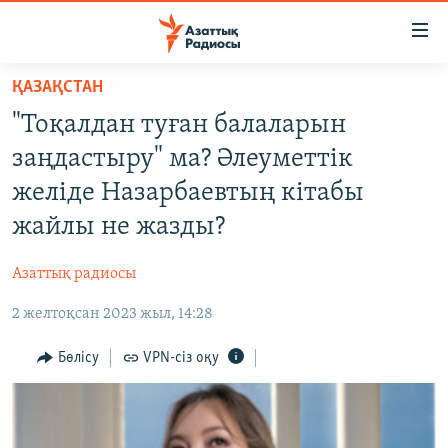
Accessibility
links
Skip
ҚАЗАҚСТАН
to
ЖАҢАЛЫҚТАР
"Тоқалдан туған балаларын
main
САЯСАТ
content
заңдастыру" ма? Әлеуметтік
AZATTYQTV
Skip
желіде Назарбаевтың кітабы
to
ҚАҢТАР ОҚИҒАСЫ
жайлы не жазды?
main
АДАМ ҚҰҚЫҚТАРЫ
Navigation
Азаттық радиосы
Skip
ӘЛЕУМЕТ
to
2 желтоқсан 2023 жыл, 14:28
ӘЛЕМ
Search
АРНАЙЫ ЖОБАЛАР
Бөлісу
VPN-сіз оқу
Русский