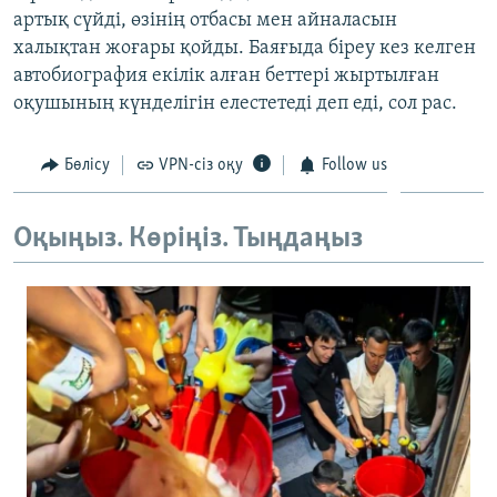
артық сүйді, өзінің отбасы мен айналасын
халықтан жоғары қойды. Баяғыда біреу кез келген
автобиография екілік алған беттері жыртылған
оқушының күнделігін елестетеді деп еді, сол рас.
Бөлісу
VPN-сіз оқу
Follow us
Оқыңыз. Көріңіз. Тыңдаңыз