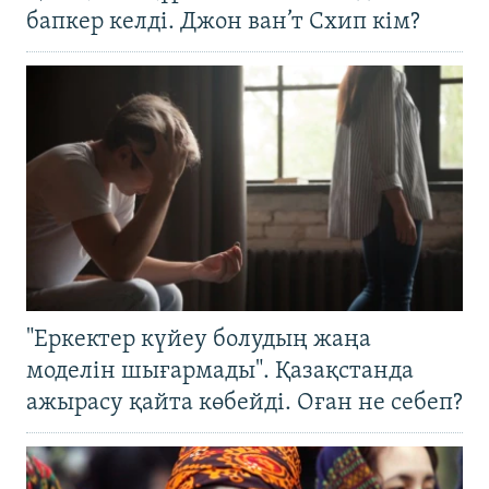
бапкер келді. Джон ван’т Схип кім?
"Еркектер күйеу болудың жаңа
моделін шығармады". Қазақстанда
ажырасу қайта көбейді. Оған не себеп?