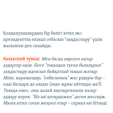
Қолданушылардың бір бөлігі кітап экс-
президенттің екінші отбасын "заңдастыру" үшін
жазылған деп санайды.
Казахский чуваш
:
Мен басқа нәрсеге назар
аудартар едім. Бізге "тоқалдан туған балаларын"
заңдастыру идеясын байқатпай таңып жатыр.
Міне, қараңыздар, "елбасының" жас ұлдары бар –
елді басқара да алады (әлде мұны айтпады ма?).
Таяққа емес, оны қалай лақтырғанына назар
аудару керек. "Біз әлі қатардамыз" деген месседж.
Мына кітап соған меңзеп отыр – сериал әлі бітпеді.