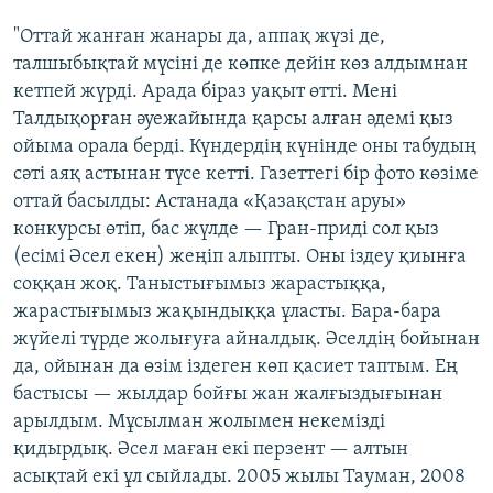
"Оттай жанған жанары да, аппақ жүзі де,
талшыбықтай мүсіні де көпке дейін көз алдымнан
кетпей жүрді. Арада біраз уақыт өтті. Мені
Талдықорған әуежайында қарсы алған әдемі қыз
ойыма орала берді. Күндердің күнінде оны табудың
сәті аяқ астынан түсе кетті. Газеттегі бір фото көзіме
оттай басылды: Астанада «Қазақстан аруы»
конкурсы өтіп, бас жүлде — Гран-приді сол қыз
(есімі Әсел екен) жеңіп алыпты. Оны іздеу қиынға
соққан жоқ. Таныстығымыз жарастыққа,
жарастығымыз жақындыққа ұласты. Бара-бара
жүйелі түрде жолығуға айналдық. Әселдің бойынан
да, ойынан да өзім іздеген көп қасиет таптым. Ең
бастысы — жылдар бойғы жан жалғыздығынан
арылдым. Мұсылман жолымен некемізді
қидырдық. Әсел маған екі перзент — алтын
асықтай екі ұл сыйлады. 2005 жылы Тауман, 2008