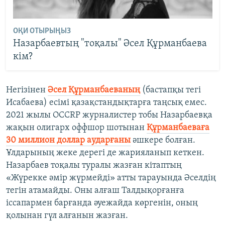
ОҚИ ОТЫРЫҢЫЗ
Назарбаевтың "тоқалы" Әсел Құрманбаева
кім?
Негізінен
Әсел Құрманбаеваның
(бастапқы тегі
Исабаева) есімі қазақстандықтарға таңсық емес.
2021 жылы OCCRP журналистер тобы Назарбаевқа
жақын олигарх оффшор шотынан
Құрманбаеваға
30 миллион доллар аударғаны
әшкере болған.
Ұлдарының жеке дерегі де жарияланып кеткен.
Назарбаев тоқалы туралы жазған кітаптың
«Жүрекке әмір жүрмейді» атты тарауында Әселдің
тегін атамайды. Оны алғаш Талдықорғанға
іссапармен барғанда әуежайда көргенін, оның
қолынан гүл алғанын жазған.