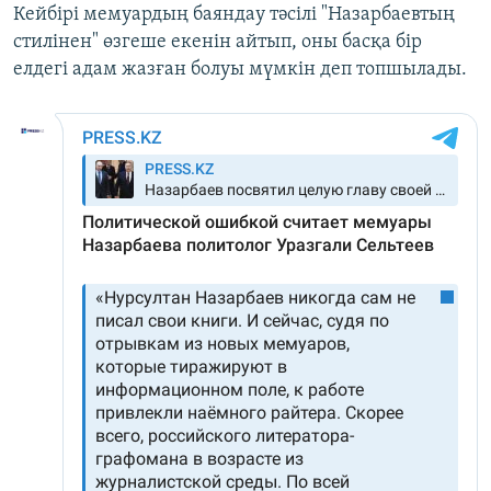
Кейбірі мемуардың баяндау тәсілі "Назарбаевтың
стилінен" өзгеше екенін айтып, оны басқа бір
елдегі адам жазған болуы мүмкін деп топшылады.