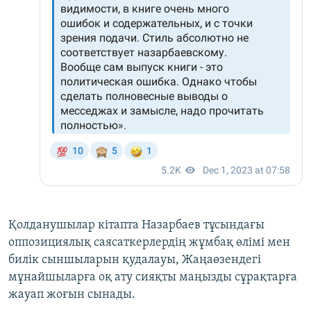
Қолданушылар кітапта Назарбаев тұсындағы
оппозициялық саясаткерлердің жұмбақ өлімі мен
билік сыншыларын қудалауы, Жаңаөзендегі
мұнайшыларға оқ ату сияқты маңызды сұрақтарға
жауап жоғын сынады.