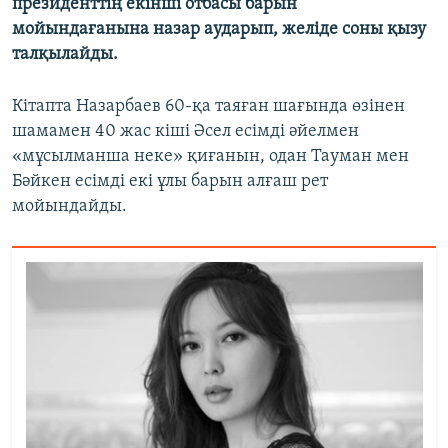
президенттің екінші отбасы барын
мойындағанына назар аударып, желіде соны қызу
талқылайды.
Кітапта Назарбаев 60-қа таяған шағында өзінен
шамамен 40 жас кіші Әсел есімді әйелмен
«мұсылманша неке» қиғанын, одан Тауман мен
Бәйкен есімді екі ұлы барын алғаш рет
мойындайды.