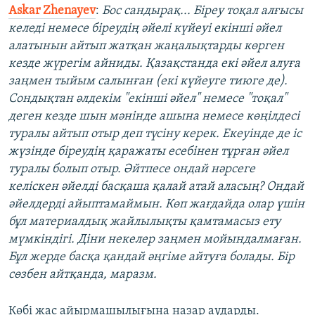
Askar Zhenayev
:
Бос сандырақ... Біреу тоқал алғысы
келеді немесе біреудің әйелі күйеуі екінші әйел
алатынын айтып жатқан жаңалықтарды көрген
кезде жүрегім айниды. Қазақстанда екі әйел алуға
заңмен тыйым салынған (екі күйеуге тиюге де).
Сондықтан әлдекім "екінші әйел" немесе "тоқал"
деген кезде шын мәнінде ашына немесе көңілдесі
туралы айтып отыр деп түсіну керек. Екеуінде де іс
жүзінде біреудің қаражаты есебінен тұрған әйел
туралы болып отыр. Әйтпесе ондай нәрсеге
келіскен әйелді басқаша қалай атай аласың? Ондай
әйелдерді айыптамаймын. Көп жағдайда олар үшін
бұл материалдық жайлылықты қамтамасыз ету
мүмкіндігі. Діни некелер заңмен мойындалмаған.
Бұл жерде басқа қандай әңгіме айтуға болады. Бір
сөзбен айтқанда, маразм.
Көбі жас айырмашылығына назар аударды.