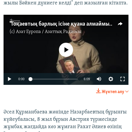
жылы Бәйкен дүниеге келді" деп жазылған кітапта.
"Тоқаевтың барлық ісіне қуана алмаймын". Назарбаев мемуарында не айтты?
(c)
Азат Еуропа / Азаттық Радиосы
No media source currently available
Auto
0:00
6:09
240p
Жүктеп алу
360p
Auto
240p
360p
480p
480p
Әсел Құрманбаева жөнінде Назарбаевтың бұрынғы
күйеубаласы, 8 жыл бұрын Австрия түрмесінде
720p
720p
жұмбақ жағдайда көз жұмған Рахат Әлиев өзінің