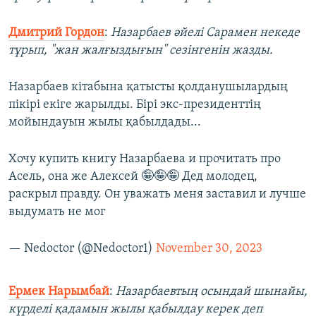
Дмитрий Гордон
:
Назарбаев әйелі Сарамен некеде
тұрып, "жан жалғыздығын" сезінгенін жазды.
Назарбаев кітабына қатысты қолданушылардың
пікірі екіге жарылды. Бірі экс-президенттің
мойындауын жылы қабылдады...
Хочу купить книгу Назарбаева и прочитать про
Асель, она же Алексей 🤪🤪🤪 Дед молодец,
раскрыл правду. Он уважать меня заставил и лучше
выдумать не мог
— Nedoctor (@Nedoctor1)
November 30, 2023
Ермек Нарымбай
:
Назарбаевтың осындай шынайы,
күрделі қадамын жылы қабылдау керек деп