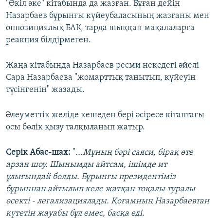
"Өкіл әке" кітабында да жазған. Бұған дейін
Назарбаев бұрынғы күйеубаласының жазғаны мен
оппозициялық БАҚ-тарда шыққан мақалаларға
реакция білдірмеген.
Жаңа кітабында Назарбаев ресми некедегі әйелі
Сара Назарбаева "жомарттық танытып, күйеуін
түсінгенін" жазады.
Әлеуметтік желіде кешеден бері әсіресе кітаптағы
осы бөлік қызу талқыланып жатыр.
Серік Абас-шах:
"
...Мұның бәрі саяси, бірақ өте
арзан шоу. Шынымды айтсам, ішімде ит
ұлығындай болды. Бұрынғы президентіміз
бұрыннан айтылып келе жатқан тоқалы туралы
өсекті - легализациялады. Қоғамның Назарбаевтан
күтетін жауабы бұл емес, басқа еді.