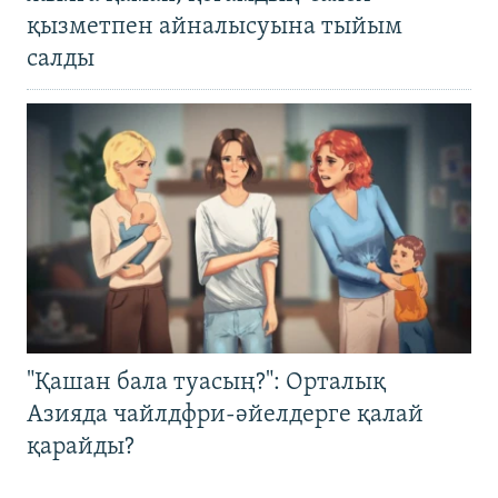
қызметпен айналысуына тыйым
салды
"Қашан бала туасың?": Орталық
Азияда чайлдфри-әйелдерге қалай
қарайды?