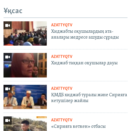
Ұқсас
AZATTYQTV
Хиджабты оқушылардың ата-
аналары медресе ашуды сұрады
AZATTYQTV
Хиджаб таққан оқушылар дауы
AZATTYQTV
ҚМДБ хиджаб туралы және Сирияға
кетушілер жайлы
AZATTYQTV
«Сирияға кеткен» отбасы