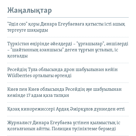
Жаңалықтар
"Әділ сөз" қоры Динара Егеубаеваға қатысты істі ашық
тергеуге шақырды
Түркістан өңірінде әйелдерді – "ұрғашылар", әншілерді
– "шайтанның азаншысы" деген тұрғын ұсталып, іс
қозғалды
Ресейдің Тула облысында дрон шабуылынан кейін
Wildberries орталығы өртенді
Киев пен Киев облысында Ресейдің әуе шабуылынан
кемінде 17 адам қаза тапқан
Қазақ кинорежиссері Ардақ Әмірқұлов дүниеден өтті
Журналист Динара Егеубаева үстінен қылмыстық іс
қозғалғанын айтты. Полиция түсініктеме бермеді