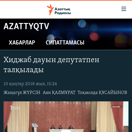
Accessibility
links
Skip
AZATTYQTV
to
ЖАҢАЛЫҚТАР
main
САЯСАТ
ХАБАРЛАР
СИПАТТАМАСЫ
content
AZATTYQTV
Skip
Хиджаб дауын депутатпен
to
ҚАҢТАР ОҚИҒАСЫ
main
талқылады
АДАМ ҚҰҚЫҚТАРЫ
Navigation
Skip
10 қаңтар 2018 жыл, 15:24
ӘЛЕУМЕТ
to
Жаңагүл ЖҮРСІН
Аян ҚАЛМҰРАТ
Тоқмолда ҚҰСАЙЫНОВ
ӘЛЕМ
Search
АРНАЙЫ ЖОБАЛАР
Русский