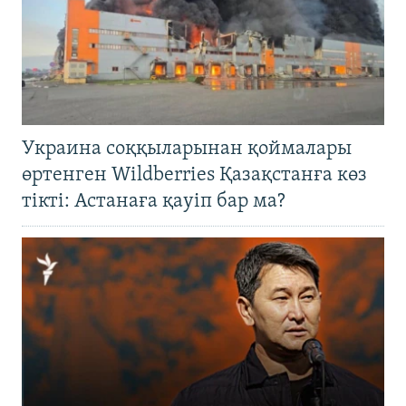
Украина соққыларынан қоймалары
өртенген Wildberries Қазақстанға көз
тікті: Астанаға қауіп бар ма?