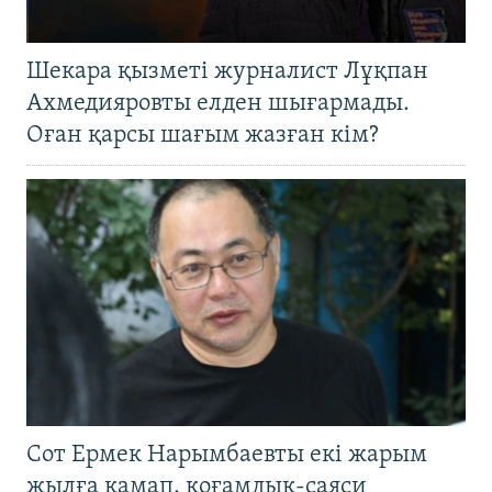
Шекара қызметі журналист Лұқпан
Ахмедияровты елден шығармады.
Оған қарсы шағым жазған кім?
Сот Ермек Нарымбаевты екі жарым
жылға қамап, қоғамдық-саяси