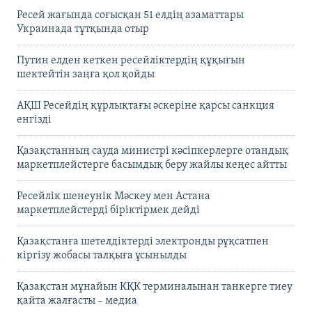
Ресей жағында соғысқан 51 елдің азаматтары
Украинада тұтқында отыр
Путин елден кеткен ресейліктердің құқығын
шектейтін заңға қол қойды
АҚШ Ресейдің құрлықтағы әскеріне қарсы санкция
енгізді
Қазақстанның сауда министрі кәсіпкерлерге отандық
маркетплейстерге басымдық беру жайлы кеңес айтты
Ресейлік шенеунік Мәскеу мен Астана
маркетплейстерді біріктірмек дейді
Қазақстанға шетелдіктерді электронды рұқсатпен
кіргізу жобасы талқыға ұсынылды
Қазақстан мұнайын КҚК терминалынан танкерге тиеу
қайта жалғасты – медиа