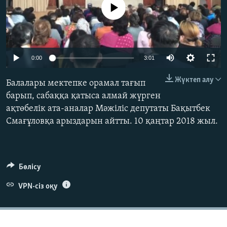
No media source currently available
ЖАЗЫЛЫҢЫЗ
Басқа тілдерде
0:00
3:01
Жүктеп алу
Балалары мектепке орамал тағып
барып, сабаққа қатыса алмай жүрген
ақтөбелік ата-аналар Мәжіліс депутаты Бақытбек
Смағұловқа арыздарын айтты. 10 қаңтар 2018 жыл.
Бөлісу
VPN-сіз оқу