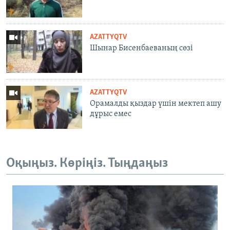
AZATTYQTV
Шынар Бисенбаеваның сөзі
AZATTYQTV
Орамалды қыздар үшін мектеп ашу
дұрыс емес
Оқыңыз. Көріңіз. Тыңдаңыз