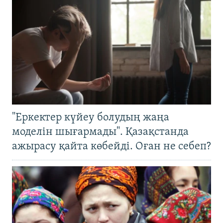
"Еркектер күйеу болудың жаңа
моделін шығармады". Қазақстанда
ажырасу қайта көбейді. Оған не себеп?