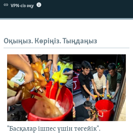
VPN-сіз оқу
Оқыңыз. Көріңіз. Тыңдаңыз
"Басқалар ішпес үшін төгейік".