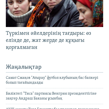
Түркімен әйелдерінің тағдыры: өз
елінде де, жат жерде де құқығы
қорғалмаған
Жаңалықтар
Самат Смақов "Атырау" футбол клубының бас бапкері
болып тағайындалды
Биліктегі "Тиса" партиясы Венгрия президенттігіне
заңгер Андраш Баканы ұсынбақ