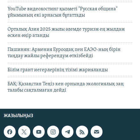
YouTube видеохостинг қызметі "Русская община"
ұйымының екі арнасын бұғаттады
Орталық Азия 2025 жылы әлемде туризм ең жылдам
өскен өңір атанды
Пашинян: Армения Еуроодақ пен ЕАЭО-ның бірін
таңдау жайлы референдум өткізбейді
Білім грант иегерлерінің тізімі жарияланды
БАҚ: Қазақстан Теңіз кен орнында экологиялық заң
талабы сақталмаған дейді
ЖАЗЫЛЫҢЫЗ