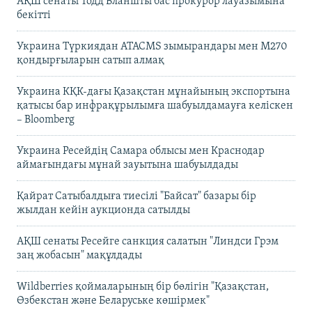
АҚШ сенаты Тодд Бланшты бас прокурор лауазымына
бекітті
Украина Түркиядан ATACMS зымырандары мен M270
қондырғыларын сатып алмақ
Украина КҚК-дағы Қазақстан мұнайының экспортына
қатысы бар инфрақұрылымға шабуылдамауға келіскен
– Bloomberg
Украина Ресейдің Самара облысы мен Краснодар
аймағындағы мұнай зауытына шабуылдады
Қайрат Сатыбалдыға тиесілі "Байсат" базары бір
жылдан кейін аукционда сатылды
АҚШ сенаты Ресейге санкция салатын "Линдси Грэм
заң жобасын" мақұлдады
Wildberries қоймаларының бір бөлігін "Қазақстан,
Өзбекстан және Беларуське көшірмек"