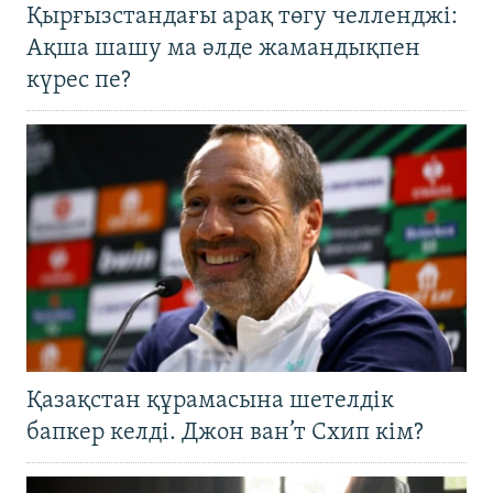
Қырғызстандағы арақ төгу челленджі:
Ақша шашу ма әлде жамандықпен
күрес пе?
Қазақстан құрамасына шетелдік
бапкер келді. Джон ван’т Схип кім?