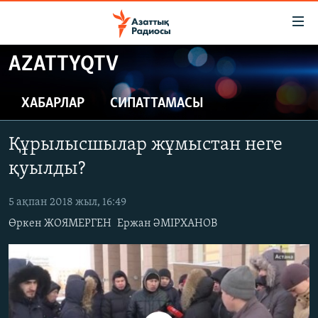
Accessibility
links
Skip
AZATTYQTV
to
ЖАҢАЛЫҚТАР
main
САЯСАТ
ХАБАРЛАР
СИПАТТАМАСЫ
content
AZATTYQTV
Skip
Құрылысшылар жұмыстан неге
to
ҚАҢТАР ОҚИҒАСЫ
main
қуылды?
АДАМ ҚҰҚЫҚТАРЫ
Navigation
Skip
5 ақпан 2018 жыл, 16:49
ӘЛЕУМЕТ
to
Өркен ЖОЯМЕРГЕН
Ержан ӘМІРХАНОВ
ӘЛЕМ
Search
АРНАЙЫ ЖОБАЛАР
Русский