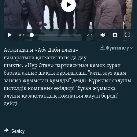
No media source currently available
ЖАЗЫЛЫҢЫЗ
Басқа тілдерде
0:00
2:09
Жүктеп алу
Астанадағы «Абу Даби плаза»
ғимаратына қатысты тағы да дау
шықты. «Нұр Отан» партиясынан көмек сұрап
барған алпыс шақты құрылысшы "алты жүз адам
заңсыз жұмыстан қуылды" дейді. Құрылыс салушы
шетелдік компания өкілдері "бұған жұмысқа
алушы қазақстандық компания жауап береді"
дейді.
Бөлісу