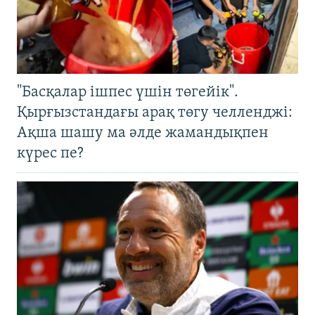
"Басқалар ішпес үшін төгейік".
Қырғызстандағы арақ төгу челленджі:
Ақша шашу ма әлде жамандықпен
күрес пе?