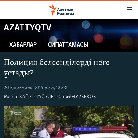
Accessibility
links
Skip
AZATTYQTV
to
ЖАҢАЛЫҚТАР
main
САЯСАТ
ХАБАРЛАР
СИПАТТАМАСЫ
content
AZATTYQTV
Skip
Полиция белсенділерді неге
to
ҚАҢТАР ОҚИҒАСЫ
main
ұстады?
АДАМ ҚҰҚЫҚТАРЫ
Navigation
Skip
20 қыркүйек 2019 жыл, 18:03
ӘЛЕУМЕТ
to
Манас ҚАЙЫРТАЙҰЛЫ
Санат НҰРБЕКОВ
ӘЛЕМ
Search
АРНАЙЫ ЖОБАЛАР
Русский