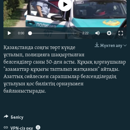
No media source currently available
ЖАЗЫЛЫҢЫЗ
Басқа тілдерде
0:00
2:22
Жүктеп алу
Қазақстанда соңғы төрт күнде
ұсталып, полицияға шақыртылған
белсенділер саны 50-ден асты. Құқық қорғаушылар
"азаматтар құқығы тапталып жатқанын" айтады.
Азаттық сөйлескен сарапшылар белсенділердің
ұсталуын қос биліктің орнауымен
байланыстырады.
Бөлісу
VPN-сіз оқу