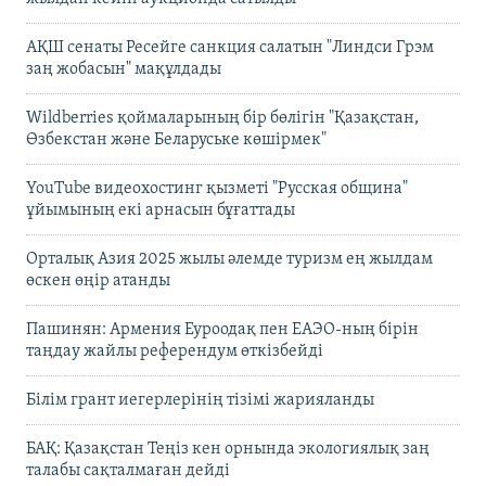
АҚШ сенаты Ресейге санкция салатын "Линдси Грэм
заң жобасын" мақұлдады
Wildberries қоймаларының бір бөлігін "Қазақстан,
Өзбекстан және Беларуське көшірмек"
YouTube видеохостинг қызметі "Русская община"
ұйымының екі арнасын бұғаттады
Орталық Азия 2025 жылы әлемде туризм ең жылдам
өскен өңір атанды
Пашинян: Армения Еуроодақ пен ЕАЭО-ның бірін
таңдау жайлы референдум өткізбейді
Білім грант иегерлерінің тізімі жарияланды
БАҚ: Қазақстан Теңіз кен орнында экологиялық заң
талабы сақталмаған дейді