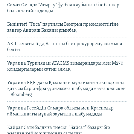
Самат Смақов "Атырау" футбол клубының бас бапкері
болып тағайындалды
Биліктегі "Тиса" партиясы Венгрия президенттігіне
заңгер Андраш Баканы ұсынбақ
АҚШ сенаты Тодд Бланшты бас прокурор лауазымына
бекітті
Украина Түркиядан ATACMS зымырандары мен M270
қондырғыларын сатып алмақ
Украина КҚК-дағы Қазақстан мұнайының экспортына
қатысы бар инфрақұрылымға шабуылдамауға келіскен
– Bloomberg
Украина Ресейдің Самара облысы мен Краснодар
аймағындағы мұнай зауытына шабуылдады
Қайрат Сатыбалдыға тиесілі "Байсат" базары бір
жылдан кейін аукционда сатылды