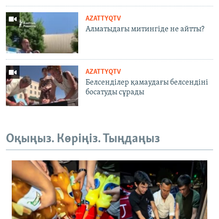
AZATTYQTV
Алматыдағы митингіде не айтты?
AZATTYQTV
Белсенділер қамаудағы белсендіні
босатуды сұрады
Оқыңыз. Көріңіз. Тыңдаңыз