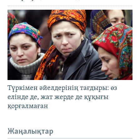
Түркімен әйелдерінің тағдыры: өз
елінде де, жат жерде де құқығы
қорғалмаған
Жаңалықтар