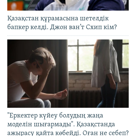
Қазақстан құрамасына шетелдік
бапкер келді. Джон ван’т Схип кім?
"Еркектер күйеу болудың жаңа
моделін шығармады". Қазақстанда
ажырасу қайта көбейді. Оған не себеп?