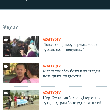
Ұқсас
AZATTYQTV
"Тоқаевтың шеруге рұқсат беру
туралы сөзі - популизм"
AZATTYQTV
Марш өткізбек болған жастарды
полицияға шақыртты
AZATTYQTV
Нұр-Сұлтанда белсенділер саяси
тұтқындарды босатуды талап етті