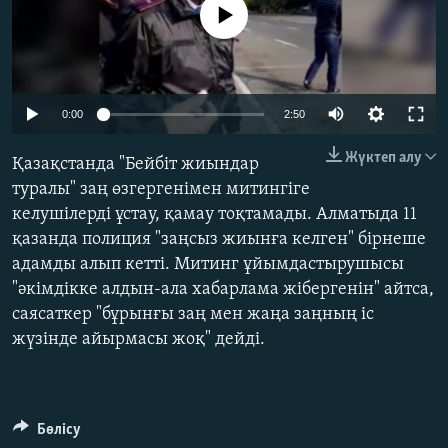
No media source currently available
ЖАЗЫЛЫҢЫЗ
Басқа тілдерде
Auto
0:00
2:50
240p
Жүктеп алу
Қазақстанда "Бейбіт жиындар
360p
туралы" заң өзгергенімен митингіге
келушілерді ұстау, қамау тоқтамады. Алматыда 11
480p
Auto
240p
360p
480p
қазанда полиция "заңсыз жиынға келген" бірнеше
720p
адамды алып кетті. Митинг ұйымдастырушысы
720p
1080p
1080p
"әкімдікке алдын-ала хабарлама жібергенін" айтса,
саясаткер "бұрынғы заң мен жаңа заңның іс
жүзінде айырмасы жоқ" дейді.
Бөлісу