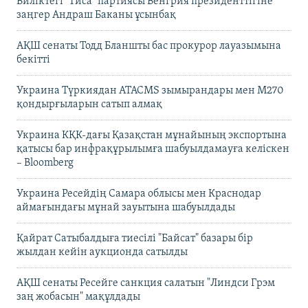
Биліктегі "Тиса" партиясы Венгрия президенттігіне
заңгер Андраш Баканы ұсынбақ
АҚШ сенаты Тодд Бланшты бас прокурор лауазымына
бекітті
Украина Түркиядан ATACMS зымырандары мен M270
қондырғыларын сатып алмақ
Украина КҚК-дағы Қазақстан мұнайының экспортына
қатысы бар инфрақұрылымға шабуылдамауға келіскен
– Bloomberg
Украина Ресейдің Самара облысы мен Краснодар
аймағындағы мұнай зауытына шабуылдады
Қайрат Сатыбалдыға тиесілі "Байсат" базары бір
жылдан кейін аукционда сатылды
АҚШ сенаты Ресейге санкция салатын "Линдси Грэм
заң жобасын" мақұлдады