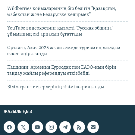
Wildberries қоймаларының бір бөлігін "Қазақстан,
Өзбекстан және Беларуське көшірмек"
YouTube видеохостинг қызметі "Русская община"
ұйымының екі арнасын бұғаттады
Орталық Азия 2025 жылы әлемде туризм ең жылдам
өскен өңір атанды
Пашинян: Армения Еуроодақ пен ЕАЭО-ның бірін
таңдау жайлы референдум өткізбейді
Білім грант иегерлерінің тізімі жарияланды
ЖАЗЫЛЫҢЫЗ