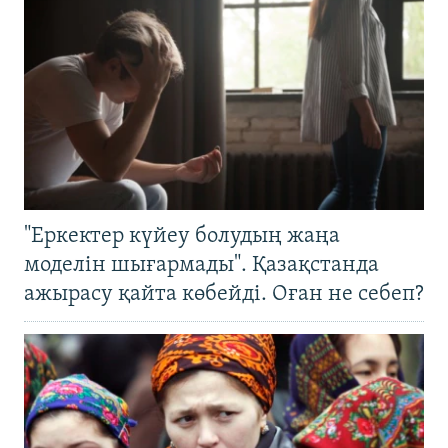
"Еркектер күйеу болудың жаңа
моделін шығармады". Қазақстанда
ажырасу қайта көбейді. Оған не себеп?