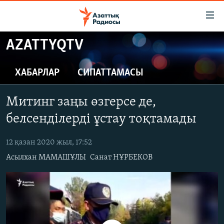
Accessibility
links
Skip
AZATTYQTV
to
ЖАҢАЛЫҚТАР
main
САЯСАТ
ХАБАРЛАР
СИПАТТАМАСЫ
content
AZATTYQTV
Skip
Митинг заңы өзгерсе де,
to
ҚАҢТАР ОҚИҒАСЫ
main
белсенділерді ұстау тоқтамады
АДАМ ҚҰҚЫҚТАРЫ
Navigation
Skip
12 қазан 2020 жыл, 17:52
ӘЛЕУМЕТ
to
Асылхан МАМАШҰЛЫ
Санат НҰРБЕКОВ
ӘЛЕМ
Search
АРНАЙЫ ЖОБАЛАР
Русский