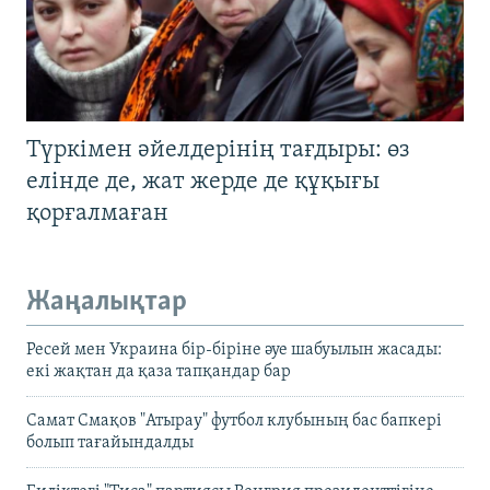
Түркімен әйелдерінің тағдыры: өз
елінде де, жат жерде де құқығы
қорғалмаған
Жаңалықтар
Ресей мен Украина бір-біріне әуе шабуылын жасады:
екі жақтан да қаза тапқандар бар
Самат Смақов "Атырау" футбол клубының бас бапкері
болып тағайындалды