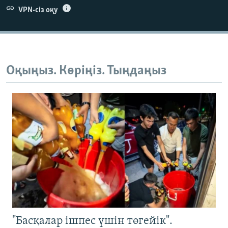
VPN-сіз оқу
Оқыңыз. Көріңіз. Тыңдаңыз
"Басқалар ішпес үшін төгейік".