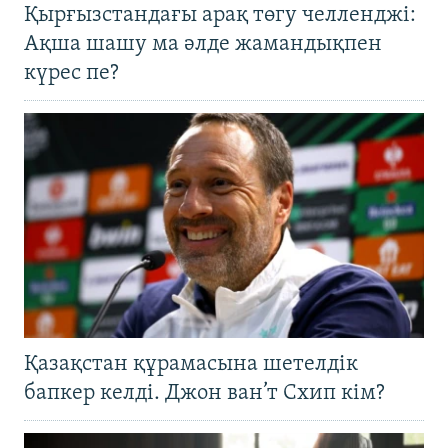
Қырғызстандағы арақ төгу челленджі:
Ақша шашу ма әлде жамандықпен
күрес пе?
Қазақстан құрамасына шетелдік
бапкер келді. Джон ван’т Схип кім?