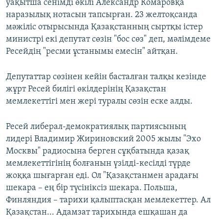
уақытша сенімді өкілі Александр Комаровқа
наразылық нотасын тапсырған. 23 желтоқсанда
мәжіліс отырысында Қазақстанның сыртқы істер
министрі екі депутат сөзін "бос сөз" деп, мәлімдеме
Ресейдің "ресми ұстанымы емесін" айтқан.
Депутаттар сөзінен кейін басталған талқы кезінде
жұрт Ресей билігі өкілдерінің Қазақстан
мемлекеттігі мен жері туралы сөзін еске алды.
Ресей либерал-демократиялық партиясының
лидері Владимир Жириновский 2005 жылы "Эхо
Москвы" радиосына берген сұқбатында қазақ
мемлекеттігінің болғанын үзілді-кесілді түрде
жоққа шығарған еді. Ол "Қазақстанмен арадағы
шекара – ең бір түсініксіз шекара. Польша,
Финляндия – тарихи қалыптасқан мемлекеттер. Ал
Қазақстан... Адамзат тарихында ешқашан да