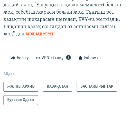
да қайталап, "Еш уақытта қазақ мемлекеті болған
жоқ, себебі шекарасы болған жоқ. Тұңғыш рет
қазақтың шекарасын шегелеп, БҰҰ-ға жеткіздік.
Ешқашан қазақ өзі таңдап өз астанасын салған
жоқ" деп
мәлімдеген
.
Бөлісу
VPN-сіз оқу
Follow us
Айдар
ЖАЛПЫ АРХИВ
ҚАЗАҚСТАН
БАС ТАҚЫРЫПТАР
Еуразия Одағы