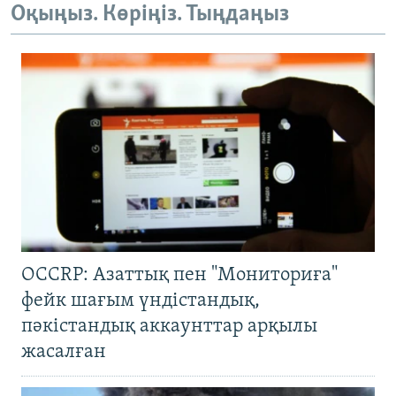
Оқыңыз. Көріңіз. Тыңдаңыз
OCCRP: Азаттық пен "Мониториға"
фейк шағым үндістандық,
пәкістандық аккаунттар арқылы
жасалған