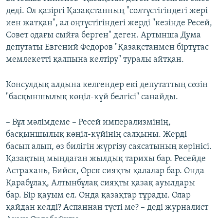
деді. Ол қазіргі Қазақстанның "солтүстігіндегі жері
иен жатқан", ал оңтүстігіндегі жерді "кезінде Ресей,
Совет одағы сыйға берген" деген. Артынша Дума
депутаты Евгений Федоров "Қазақстанмен біртұтас
мемлекетті қалпына келтіру" туралы айтқан.
Консулдық алдына келгендер екі депутаттың сөзін
"басқыншылық көңіл-күй белгісі" санайды.
– Бұл мәлімдеме – Ресей имперализмінің,
басқыншылық көңіл-күйінің салқыны. Жерді
басып алып, өз билігін жүргізу саясатының көрінісі.
Қазақтың мыңдаған жылдық тарихы бар. Ресейде
Астрахань, Бийск, Орск сияқты қалалар бар. Онда
Қарабұлақ, Алтынбұлақ сияқты қазақ ауылдары
бар. Бір қауым ел. Онда қазақтар тұрады. Олар
қайдан келді? Аспаннан түсті ме? – деді журналист