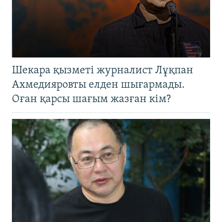
Шекара қызметі журналист Лұқпан
Ахмедияровты елден шығармады.
Оған қарсы шағым жазған кім?