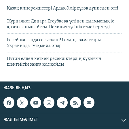
Қазақ кинорежиссері Ардақ Әмірқұлов дүниеден өтті
Журналист Динара Егеубаева үстінен қылмыстық іс
қозғалғанын айтты. Полиция түсініктеме бермеді
Ресей жағында соғысқан 51 елдің азаматтары
Украинада тұтқында отыр
Путин елден кеткен ресейліктердің құқығын
шектейтін заңға қол қойды
ЖАЗЫЛЫҢЫЗ
ЖАЛПЫ МӘЛІМЕТ