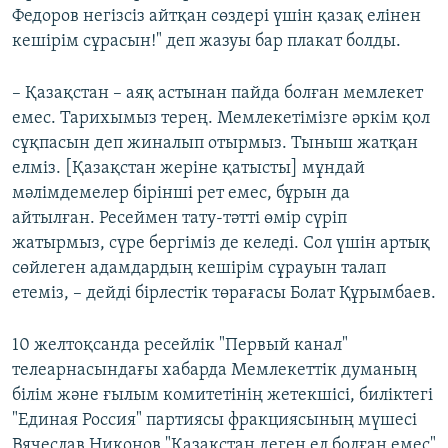
Федоров негізсіз айтқан сөздері үшін қазақ елінен
кешірім сұрасын!" деп жазуы бар плакат болды.
– Қазақстан – аяқ астынан пайда болған мемлекет
емес. Тарихымыз терең. Мемлекетімізге әркім қол
сұқпасын деп жиналып отырмыз. Тыныш жатқан
елміз. [Қазақcтан жеріне қатысты] мұндай
мәлімдемелер бірінші рет емес, бұрын да
айтылған. Ресеймен тату-тәтті өмір сүріп
жатырмыз, сүре бергіміз де келеді. Сол үшін артық
сөйлеген адамдардың кешірім сұрауын талап
етеміз, – дейді бірлестік төрағасы Болат Құрымбаев.
10 желтоқсанда ресейлік "Первый канал"
телеарнасындағы хабарда Мемлекеттік думаның
білім және ғылым комитетінің жетекшісі, биліктегі
"Единая Россия" партиясы фракциясының мүшесі
Вячеслав Никонов "Қазақстан деген ел болған емес"