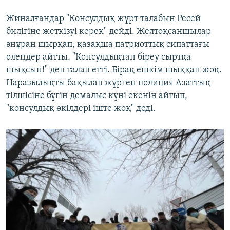
Жиналғандар "Консулдық жұрт талабын Ресей
билігіне жеткізуі керек" дейді. Желтоқсаншылар
әнұран шырқап, қазақша патриоттық сипаттағы
өлеңдер айтты. "Консулдықтан біреу сыртқа
шықсын!" деп талап етті. Бірақ ешкім шыққан жоқ.
Наразылықты бақылап жүрген полиция Азаттық
тілшісіне бүгін демалыс күні екенін айтып,
"консулдық өкілдері іште жоқ" деді.