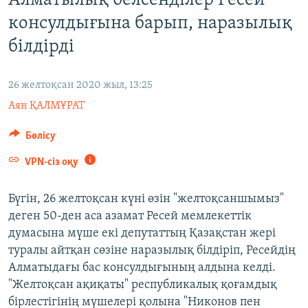
Алматылық белсенділер Ресей
ЖАЗЫЛЫҢЫЗ
консулдығына барып, наразылық
білдірді
Басқа тілдерде
26 желтоқсан 2020 жыл, 13:25
Аян ҚАЛМҰРАТ
Бөлісу
VPN-сіз оқу
Бүгін, 26 желтоқсан күні өзін "желтоқсаншымыз"
деген 50-ден аса азамат Ресей мемлекеттік
думасына мүше екі депутаттың Қазақстан жері
туралы айтқан сөзіне наразылық білдіріп, Ресейдің
Алматыдағы бас консулдығының алдына келді.
"Желтоқсан ақиқаты" республикалық қоғамдық
бірлестігінің мүшелері қолына "Никонов пен