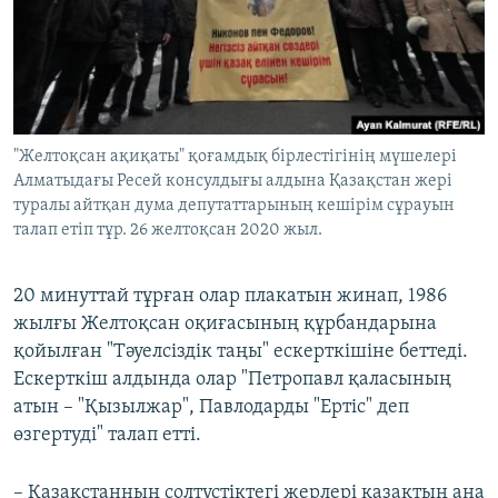
"Желтоқсан ақиқаты" қоғамдық бірлестігінің мүшелері
Алматыдағы Ресей консулдығы алдына Қазақстан жері
туралы айтқан дума депутаттарының кешірім сұрауын
талап етіп тұр. 26 желтоқсан 2020 жыл.
20 минуттай тұрған олар плакатын жинап, 1986
жылғы Желтоқсан оқиғасының құрбандарына
қойылған "Тәуелсіздік таңы" ескерткішіне беттеді.
Ескерткіш алдында олар "Петропавл қаласының
атын – "Қызылжар", Павлодарды "Ертіс" деп
өзгертуді" талап етті.
– Қазақстанның солтүстіктегі жерлері қазақтың ана