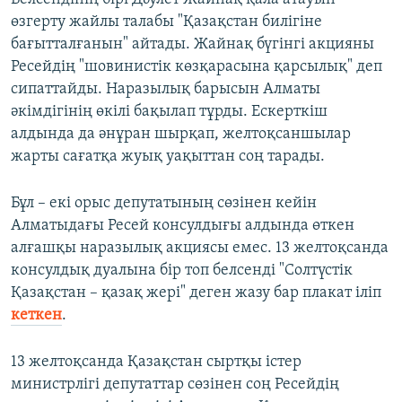
өзгерту жайлы талабы "Қазақстан билігіне
бағытталғанын" айтады. Жайнақ бүгінгі акцияны
Ресейдің "шовинистік көзқарасына қарсылық" деп
сипаттайды. Наразылық барысын Алматы
әкімдігінің өкілі бақылап тұрды. Ескерткіш
алдында да әнұран шырқап, желтоқсаншылар
жарты сағатқа жуық уақыттан соң тарады.
Бұл – екі орыс депутатының сөзінен кейін
Алматыдағы Ресей консулдығы алдында өткен
алғашқы наразылық акциясы емес. 13 желтоқсанда
консулдық дуалына бір топ белсенді "Солтүстік
Қазақстан – қазақ жері" деген жазу бар плакат іліп
кеткен
.
13 желтоқсанда Қазақстан сыртқы істер
министрлігі депутаттар сөзінен соң Ресейдің