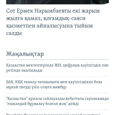
Сот Ермек Нарымбаевты екі жарым
жылға қамап, қоғамдық-саяси
қызметпен айналысуына тыйым
салды
Жаңалықтар
Қазақстан мектептерінде ЖИ, цифрлық қауіпсіздік пән
ретінде оқытылады
БАҚ: КҚК танкер тапшылығы мен қауіпсіздікке бола
мұнай тиеуді үзіп-созуға мәжбүр
"Қазақстан" арнасы сайлауалды дебаттағы сауалнамада
"ешқандай бұрмалау болған жоқ" дейді