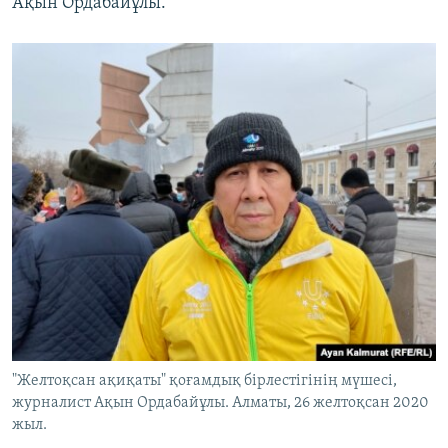
Ақын Ордабайұлы.
"Желтоқсан ақиқаты" қоғамдық бірлестігінің мүшесі,
журналист Ақын Ордабайұлы. Алматы, 26 желтоқсан 2020
жыл.