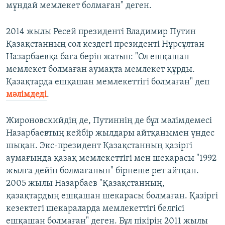
мұндай мемлекет болмаған" деген.
2014 жылы Ресей президенті Владимир Путин
Қазақстанның сол кездегі президенті Нұрсұлтан
Назарбаевқа баға беріп жатып: "Ол ешқашан
мемлекет болмаған аумақта мемлекет құрды.
Қазақтарда ешқашан мемлекеттігі болмаған" деп
мәлімдеді
.
Жироновскийдің де, Путиннің де бұл мәлімдемесі
Назарбаевтың кейбір жылдары айтқанымен үндес
шықан. Экс-президент Қазақстанның қазіргі
аумағында қазақ мемлекеттігі мен шекарасы "1992
жылға дейін болмағанын" бірнеше рет айтқан.
2005 жылы Назарбаев "Қазақстанның,
қазақтардың ешқашан шекарасы болмаған. Қазіргі
кезектегі шекараларда мемлекеттігі белгісі
ешқашан болмаған" деген. Бұл пікірін 2011 жылы