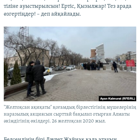
тіліне ауыстырылсын! Ертіс, Қызылжар! Тез арада
өзгертіңдер! – деп айқайлады.
"Желтоқсан ақиқаты" қоғамдық бірлестігінің мүшелерінің
наразылық акциясын сырттай бақылап отырған Алматы
әкімдігінің өкілдері. 26 желтоқсан 2020 жыл.
Белсендінің бірі Дәулет Жайнақ қала атауын