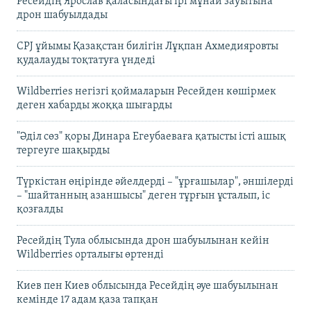
Ресейдің Ярослав қаласындағы ірі мұнай зауытына
дрон шабуылдады
CPJ ұйымы Қазақстан билігін Лұқпан Ахмедияровты
қудалауды тоқтатуға үндеді
Wildberries негізгі қоймаларын Ресейден көшірмек
деген хабарды жоққа шығарды
"Әділ сөз" қоры Динара Егеубаеваға қатысты істі ашық
тергеуге шақырды
Түркістан өңірінде әйелдерді – "ұрғашылар", әншілерді
– "шайтанның азаншысы" деген тұрғын ұсталып, іс
қозғалды
Ресейдің Тула облысында дрон шабуылынан кейін
Wildberries орталығы өртенді
Киев пен Киев облысында Ресейдің әуе шабуылынан
кемінде 17 адам қаза тапқан