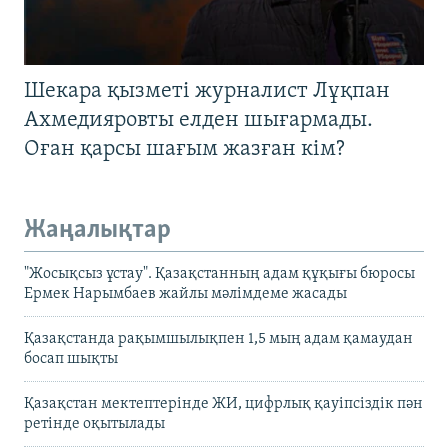
Шекара қызметі журналист Лұқпан
Ахмедияровты елден шығармады.
Оған қарсы шағым жазған кім?
Жаңалықтар
"Жосықсыз ұстау". Қазақстанның адам құқығы бюросы
Ермек Нарымбаев жайлы мәлімдеме жасады
Қазақстанда рақымшылықпен 1,5 мың адам қамаудан
босап шықты
Қазақстан мектептерінде ЖИ, цифрлық қауіпсіздік пән
ретінде оқытылады