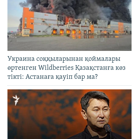
Украина соққыларынан қоймалары
өртенген Wildberries Қазақстанға көз
тікті: Астанаға қауіп бар ма?