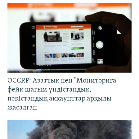
OCCRP: Азаттық пен "Мониториға"
фейк шағым үндістандық,
пәкістандық аккаунттар арқылы
жасалған