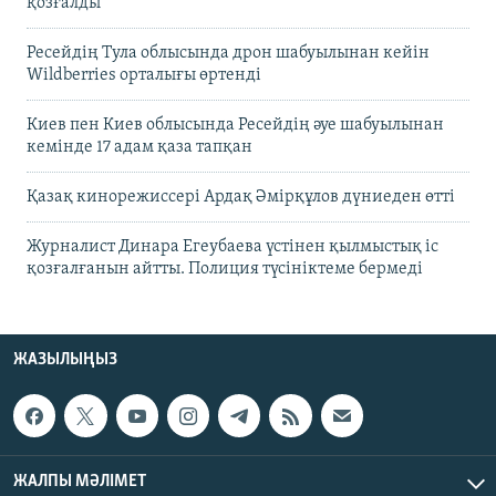
қозғалды
Ресейдің Тула облысында дрон шабуылынан кейін
Wildberries орталығы өртенді
Киев пен Киев облысында Ресейдің әуе шабуылынан
кемінде 17 адам қаза тапқан
Қазақ кинорежиссері Ардақ Әмірқұлов дүниеден өтті
Журналист Динара Егеубаева үстінен қылмыстық іс
қозғалғанын айтты. Полиция түсініктеме бермеді
ЖАЗЫЛЫҢЫЗ
ЖАЛПЫ МӘЛІМЕТ