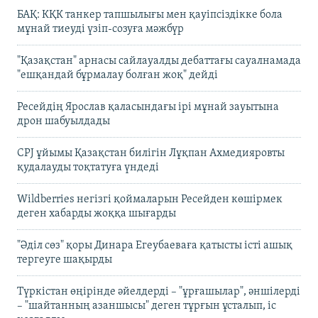
БАҚ: КҚК танкер тапшылығы мен қауіпсіздікке бола
мұнай тиеуді үзіп-созуға мәжбүр
"Қазақстан" арнасы сайлауалды дебаттағы сауалнамада
"ешқандай бұрмалау болған жоқ" дейді
Ресейдің Ярослав қаласындағы ірі мұнай зауытына
дрон шабуылдады
CPJ ұйымы Қазақстан билігін Лұқпан Ахмедияровты
қудалауды тоқтатуға үндеді
Wildberries негізгі қоймаларын Ресейден көшірмек
деген хабарды жоққа шығарды
"Әділ сөз" қоры Динара Егеубаеваға қатысты істі ашық
тергеуге шақырды
Түркістан өңірінде әйелдерді – "ұрғашылар", әншілерді
– "шайтанның азаншысы" деген тұрғын ұсталып, іс