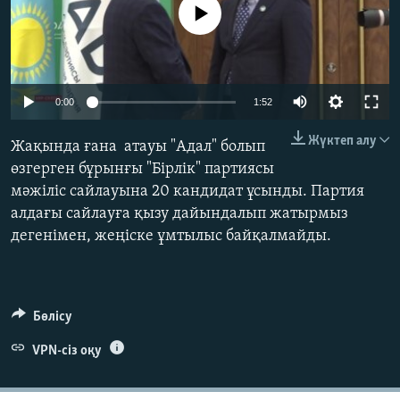
No media source currently available
ЖАЗЫЛЫҢЫЗ
Басқа тілдерде
Auto
0:00
1:52
240p
Жүктеп алу
Жақында ғана атауы "Адал" болып
360p
өзгерген бұрынғы "Бірлік" партиясы
мәжіліс сайлауына 20 кандидат ұсынды. Партия
480p
Auto
240p
360p
480p
алдағы сайлауға қызу дайындалып жатырмыз
720p
дегенімен, жеңіске ұмтылыс байқалмайды.
720p
1080p
1080p
Бөлісу
VPN-сіз оқу