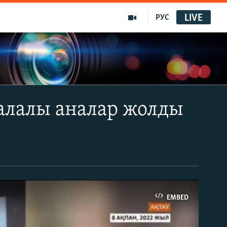
LIVE
РУС
балалы аналар жолды
EMBED