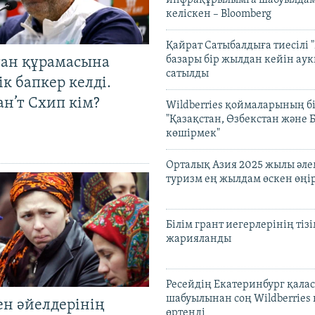
келіскен – Bloomberg
Қайрат Сатыбалдыға тиесілі "
базары бір жылдан кейін ау
тан құрамасына
сатылды
к бапкер келді.
н’т Схип кім?
Wildberries қоймаларының бі
"Қазақстан, Өзбекстан және 
көшірмек"
Орталық Азия 2025 жылы әл
туризм ең жылдам өскен өңі
Білім грант иегерлерінің тізі
жарияланды
Ресейдің Екатеринбург қала
шабуылынан соң Wildberries
ен әйелдерінің
өртенді