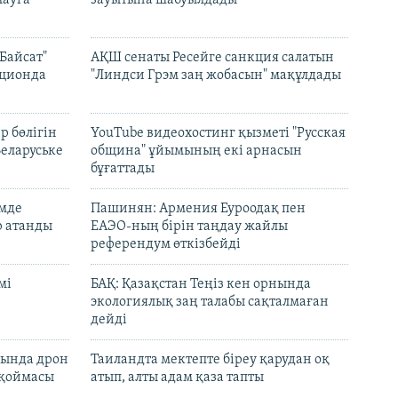
Байсат"
АҚШ сенаты Ресейге санкция салатын
кционда
"Линдси Грэм заң жобасын" мақұлдады
р бөлігін
YouTube видеохостинг қызметі "Русская
Беларуське
община" ұйымының екі арнасын
бұғаттады
емде
Пашинян: Армения Еуроодақ пен
р атанды
ЕАЭО-ның бірін таңдау жайлы
референдум өткізбейді
мі
БАҚ: Қазақстан Теңіз кен орнында
экологиялық заң талабы сақталмаған
дейді
сында дрон
Таиландта мектепте біреу қарудан оқ
 қоймасы
атып, алты адам қаза тапты