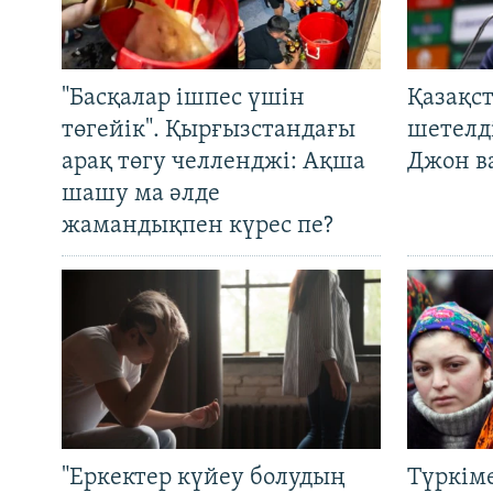
"Басқалар ішпес үшін
Қазақс
төгейік". Қырғызстандағы
шетелді
арақ төгу челленджі: Ақша
Джон ва
шашу ма әлде
жамандықпен күрес пе?
"Еркектер күйеу болудың
Түркім