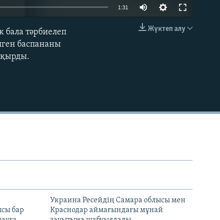
Auto
1:31
240p
Жүктеп алу
ек бала тәрбиелеп
EMBED
360p
лген баспананы
шақырды.
480p
720p
1080p
480p
н
Украина Ресейдің Самара облысы мен
сы бар
Краснодар аймағындағы мұнай
ауға
зауытына шабуылдады