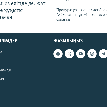
: өз елінде де, жат
де құқығы
Прокуратура журналист Але
Алёхованың үкімін жеңілдет
маған
сұраған
БӨЛІМДЕР
ЖАЗЫЛЫҢЫЗ
р
әлемде
зия