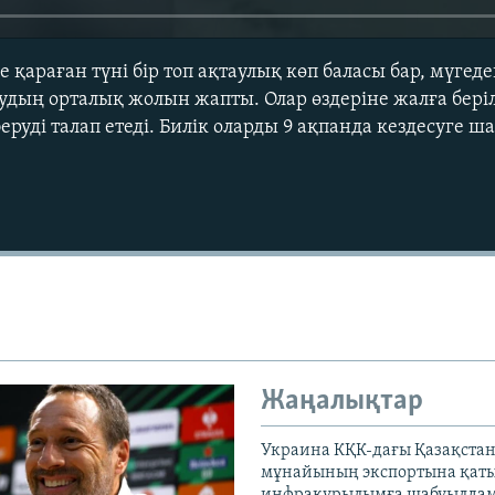
е қараған түні бір топ ақтаулық көп баласы бар, мүгед
удың орталық жолын жапты. Олар өздеріне жалға бері
беруді талап етеді. Билік оларды 9 ақпанда кездесуге 
Auto
240p
360p
720p
1080p
Жаңалықтар
Украина КҚК-дағы Қазақста
мұнайының экспортына қаты
инфрақұрылымға шабуылдам