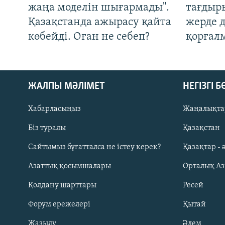
жаңа моделін шығармады".
тағдыры
Қазақстанда ажырасу қайта
жерде 
көбейді. Оған не себеп?
қорғал
ЖАЛПЫ МӘЛІМЕТ
НЕГІЗГІ 
Хабарласыңыз
Жаңалықта
Біз туралы
Қазақстан
Русский
Сайтымыз бұғатталса не істеу керек?
Қазақтар - 
Азаттық қосымшалары
Орталық А
ЖАЗЫЛЫҢЫЗ
Қолдану шарттары
Ресей
Форум ережелері
Қытай
Жазылу
Әлем