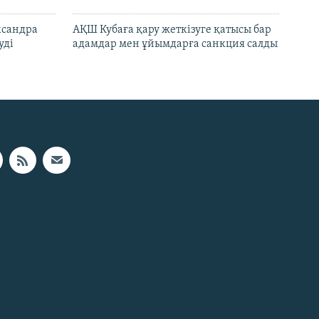
ксандра
АҚШ Кубаға қару жеткізуге қатысы бар
уді
адамдар мен ұйымдарға санкция салды