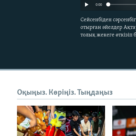
0:00
Сейсенбіден сәрсенбіг
отырған әйелдер Ақта
толық жекеге өткізіп 
Оқыңыз. Көріңіз. Тыңдаңыз