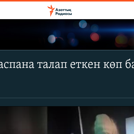
аспана талап еткен көп 