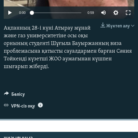
ЖАЗЫЛЫҢЫЗ
0:00
0:59
Жүктеп алу
Ақпанның 28-і күні Атырау мұнай
Басқа тілдерде
және газ университетіне осы оқы
орнының студенті Шұғыла Бауыржанның виза
проблемасына қатысты сауалдармен барған Сәния
Тойкенді күзетші ЖОО аумағынан күшпен
шығарып жіберді.
Бөлісу
VPN-сіз оқу