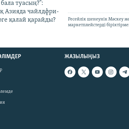
бала туасың?":
қ Азияда чайлдфри-
рге қалай қарайды?
Ресейлік шенеунік Мәскеу м
маркетплейстерді біріктірме
БӨЛІМДЕР
ЖАЗЫЛЫҢЫЗ
р
әлемде
зия