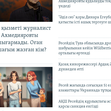
Ахмедияровты қудалауды тоқ
үндеді
"Әділ сөз" қоры Динара Егеуб
қатысты істі ашық тергеуге
 қызметі журналист
 Ахмедияровты
шығармады. Оған
Ресейдің Тула облысында др
шабуылынан кейін Wildberri
шағым жазған кім?
орталығы өртенді
Қазақ кинорежиссері Ардақ 
дүниеден өтті
Ресей жағында соғысқан 51 е
азаматтары Украинада тұтқы
АҚШ Ресейдің құрлықтағы әс
қарсы санкция енгізді