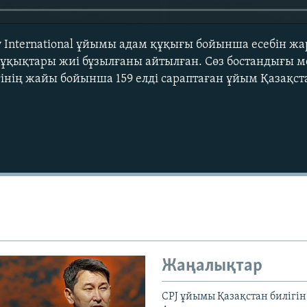
International ұйымы адам құқығы бойынша есебін жа
ұқықтары жиі бұзылғаны айтылған. Сөз бостандығы ме
ігінің жайы бойынша 159 елді сараптаған ұйым Қазақст
Жаңалықтар
CPJ ұйымы Қазақстан билігі