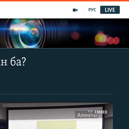
LIVE
РУС
н ба?
EMBED