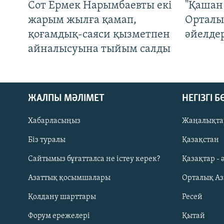
Сот Ермек Нарымбаевты екі
"Қашан 
жарым жылға қамап,
Орталы
қоғамдық-саяси қызметпен
әйелде
айналысуына тыйым салды
ЖАЛПЫ МӘЛІМЕТ
НЕГІЗГІ 
Хабарласыңыз
Жаңалықта
Біз туралы
Қазақстан
Русский
Сайтымыз бұғатталса не істеу керек?
Қазақтар - 
Азаттық қосымшалары
Орталық А
ЖАЗЫЛЫҢЫЗ
Қолдану шарттары
Ресей
Форум ережелері
Қытай