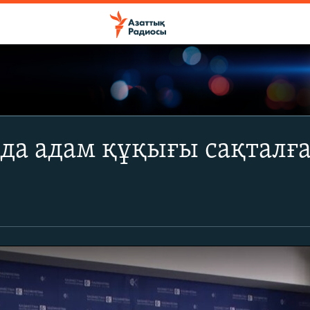
да адам құқығы сақталға