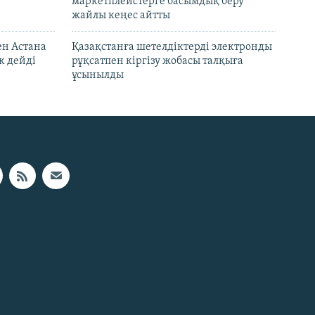
маркетплейстерге басымдық беру
жайлы кеңес айтты
ен Астана
Қазақстанға шетелдіктерді электронды
к дейді
рұқсатпен кіргізу жобасы талқыға
ұсынылды