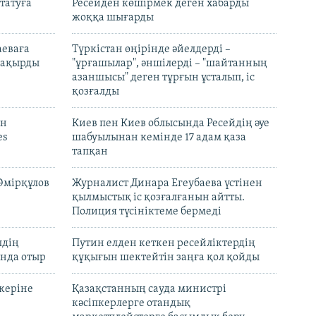
татуға
Ресейден көшірмек деген хабарды
жоққа шығарды
аеваға
Түркістан өңірінде әйелдерді –
 шақырды
"ұрғашылар", әншілерді – "шайтанның
азаншысы" деген тұрғын ұсталып, іс
қозғалды
он
Киев пен Киев облысында Ресейдің әуе
es
шабуылынан кемінде 17 адам қаза
тапқан
Әмірқұлов
Журналист Динара Егеубаева үстінен
қылмыстық іс қозғалғанын айтты.
Полиция түсініктеме бермеді
лдің
Путин елден кеткен ресейліктердің
нда отыр
құқығын шектейтін заңға қол қойды
керіне
Қазақстанның сауда министрі
кәсіпкерлерге отандық