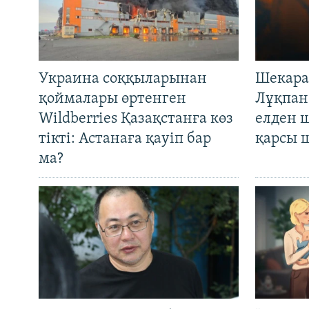
Украина соққыларынан
Шекара
қоймалары өртенген
Лұқпан
Wildberries Қазақстанға көз
елден 
тікті: Астанаға қауіп бар
қарсы 
ма?