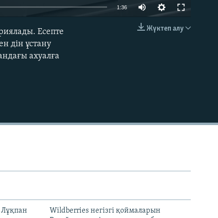
1:36
Жүктеп алу
риялады. Есепте
EMBED
н дін ұстану
андағы ахуалға
н Лұқпан
Wildberries негізгі қоймаларын