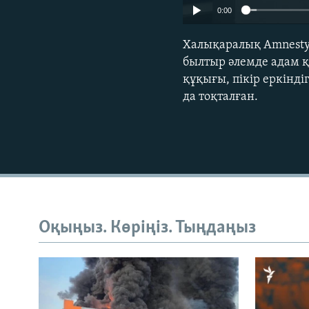
0:00
Халықаралық Amnesty 
былтыр әлемде адам қ
құқығы, пікір еркінд
да тоқталған.
Оқыңыз. Көріңіз. Тыңдаңыз