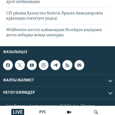
дрон шабуылдады
CPJ ұйымы Қазақстан билігін Лұқпан Ахмедияровты
қудалауды тоқтатуға үндеді
Wildberries негізгі қоймаларын Ресейден көшірмек
деген хабарды жоққа шығарды
ЖАЗЫЛЫҢЫЗ
ЖАЛПЫ МӘЛІМЕТ
НЕГІЗГІ БӨЛІМДЕР
Азат Еуропа / Азаттық радиосы © 2026, Inc. | Барлық
құқықтары қорғалған
LIVE
РУС