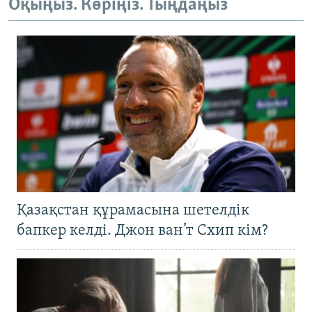
Оқыңыз. Көріңіз. Тыңдаңыз
Қазақстан құрамасына шетелдік
бапкер келді. Джон ван’т Схип кім?