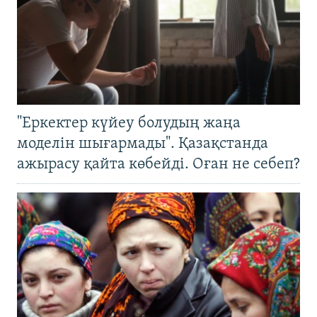
"Еркектер күйеу болудың жаңа
моделін шығармады". Қазақстанда
ажырасу қайта көбейді. Оған не себеп?