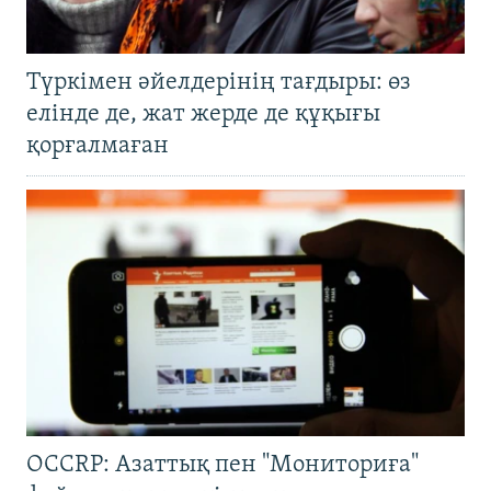
Түркімен әйелдерінің тағдыры: өз
елінде де, жат жерде де құқығы
қорғалмаған
OCCRP: Азаттық пен "Мониториға"