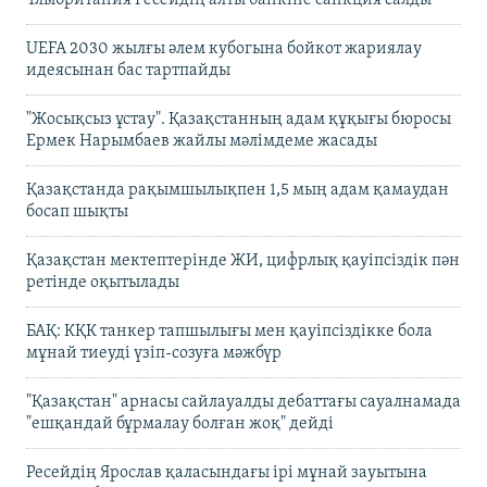
Ұлыбритания Ресейдің алты банкіне санкция салды
UEFA 2030 жылғы әлем кубогына бойкот жариялау
идеясынан бас тартпайды
"Жосықсыз ұстау". Қазақстанның адам құқығы бюросы
Ермек Нарымбаев жайлы мәлімдеме жасады
Қазақстанда рақымшылықпен 1,5 мың адам қамаудан
босап шықты
Қазақстан мектептерінде ЖИ, цифрлық қауіпсіздік пән
ретінде оқытылады
БАҚ: КҚК танкер тапшылығы мен қауіпсіздікке бола
мұнай тиеуді үзіп-созуға мәжбүр
"Қазақстан" арнасы сайлауалды дебаттағы сауалнамада
"ешқандай бұрмалау болған жоқ" дейді
Ресейдің Ярослав қаласындағы ірі мұнай зауытына