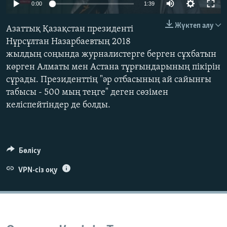
0:00
1:39
ЖАЗЫЛЫҢЫЗ
Жүктеп алу
Азаттық Қазақстан президенті
Нұрсұлтан Назарбаевтың 2018
жылдың соңында журналистерге берген сұхбатын
Басқа тілдерде
көрген Алматы мен Астана тұрғындарының пікірін
сұрады. Президенттің "әр отбасының ай сайынғы
табысы - 500 мың теңге" деген сөзімен
келіспейтіндер де болды.
Бөлісу
VPN-сіз оқу