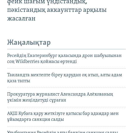
фейк шағым үндістандық,
пәкістандық аккаунттар арқылы
жасалған
Жаңалықтар
Ресейдің Екатеринбург қаласында дрон шабуылынан
соң Wildberries қоймасы өртенді
Таиландта мектепте біреу қарудан оқ атып, алты адам
қаза тапты
Прокуратура журналист Александра Алёхованың
үкімін жеңілдетуді сұраған
АҚШ Кубаға қару жеткізуге қатысы бар адамдар мен
ұйымдарға санкция салды