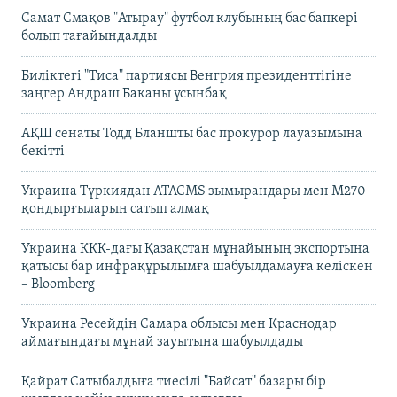
Самат Смақов "Атырау" футбол клубының бас бапкері
болып тағайындалды
Биліктегі "Тиса" партиясы Венгрия президенттігіне
заңгер Андраш Баканы ұсынбақ
АҚШ сенаты Тодд Бланшты бас прокурор лауазымына
бекітті
Украина Түркиядан ATACMS зымырандары мен M270
қондырғыларын сатып алмақ
Украина КҚК-дағы Қазақстан мұнайының экспортына
қатысы бар инфрақұрылымға шабуылдамауға келіскен
– Bloomberg
Украина Ресейдің Самара облысы мен Краснодар
аймағындағы мұнай зауытына шабуылдады
Қайрат Сатыбалдыға тиесілі "Байсат" базары бір