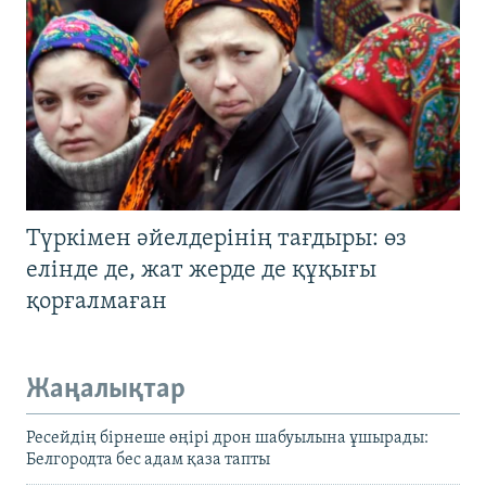
Түркімен әйелдерінің тағдыры: өз
елінде де, жат жерде де құқығы
қорғалмаған
Жаңалықтар
Ресейдің бірнеше өңірі дрон шабуылына ұшырады:
Белгородта бес адам қаза тапты