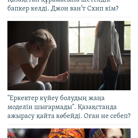
бапкер келді. Джон ван’т Схип кім?
"Еркектер күйеу болудың жаңа
моделін шығармады". Қазақстанда
ажырасу қайта көбейді. Оған не себеп?