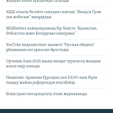
жылдан кейін аукционда сатылды
АҚШ сенаты Ресейге санкция салатын "Линдси Грэм
заң жобасын" мақұлдады
Wildberries қоймаларының бір бөлігін "Қазақстан,
Өзбекстан және Беларуське көшірмек"
YouTube видеохостинг қызметі "Русская община"
ұйымының екі арнасын бұғаттады
Орталық Азия 2025 жылы әлемде туризм ең жылдам
өскен өңір атанды
Пашинян: Армения Еуроодақ пен ЕАЭО-ның бірін
таңдау жайлы референдум өткізбейді
Білім грант иегерлерінің тізімі жарияланды