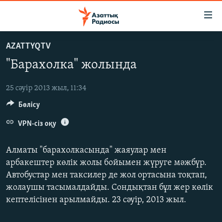
Accessibility
links
Skip
AZATTYQTV
to
ЖАҢАЛЫҚТАР
"Барахолка" жолында
main
САЯСАТ
content
AZATTYQTV
Skip
25 сәуір 2013 жыл, 11:34
to
Бөлісу
ҚАҢТАР ОҚИҒАСЫ
main
АДАМ ҚҰҚЫҚТАРЫ
VPN-сіз оқу
Navigation
Skip
ӘЛЕУМЕТ
Алматы "барахолкасында" жаяулар мен
to
ӘЛЕМ
арбакештер көлік жолы бойымен жүруге мәжбүр.
Search
Автобустар мен таксилер де жол ортасына тоқтап,
АРНАЙЫ ЖОБАЛАР
жолаушы тасымалдайды. Сондықтан бұл жер көлік
кептелісінен арылмайды. 23 сәуір, 2013 жыл.
Русский