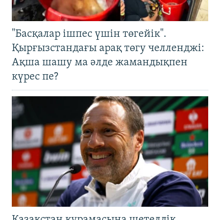
"Басқалар ішпес үшін төгейік".
Қырғызстандағы арақ төгу челленджі:
Ақша шашу ма әлде жамандықпен
күрес пе?
Қазақстан құрамасына шетелдік