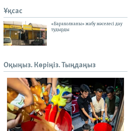
Ұқсас
«Барахолканы» жабу мәселесі дау
тудырды
Оқыңыз. Көріңіз. Тыңдаңыз