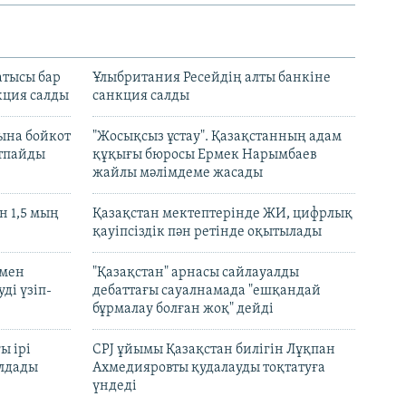
атысы бар
Ұлыбритания Ресейдің алты банкіне
кция салды
санкция салды
ына бойкот
"Жосықсыз ұстау". Қазақстанның адам
ртпайды
құқығы бюросы Ермек Нарымбаев
жайлы мәлімдеме жасады
 1,5 мың
Қазақстан мектептерінде ЖИ, цифрлық
қауіпсіздік пән ретінде оқытылады
 мен
"Қазақстан" арнасы сайлауалды
ді үзіп-
дебаттағы сауалнамада "ешқандай
бұрмалау болған жоқ" дейді
ы ірі
CPJ ұйымы Қазақстан билігін Лұқпан
лдады
Ахмедияровты қудалауды тоқтатуға
үндеді