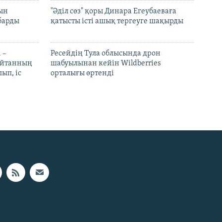
рын
"Әділ сөз" қоры Динара Егеубаеваға
барды
қатысты істі ашық тергеуге шақырды
 –
Ресейдің Тула облысында дрон
шайтанның
шабуылынан кейін Wildberries
ып, іс
орталығы өртенді