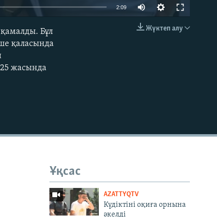
2:09
Жүктеп алу
 қамалды. Бұл
EMBED
еше қаласында
и
 25 жасында
Ұқсас
AZATTYQTV
Күдіктіні оқиға орнына
әкелді