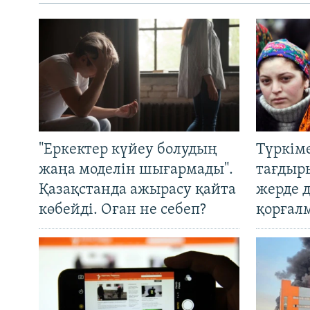
"Еркектер күйеу болудың
Түркім
жаңа моделін шығармады".
тағдыры
Қазақстанда ажырасу қайта
жерде 
көбейді. Оған не себеп?
қорғал