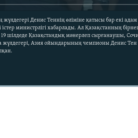
жүлдегері Денис Теннің өліміне қатысы бар екі адам
і істер министрлігі хабарлады. Ал Қазақстанның бірн
 19 шілдеде Қазақстандық мәнерлеп сырғанаушы, Соч
 жүлдегері, Азия ойындарының чемпионы Денис Тен
пқан.