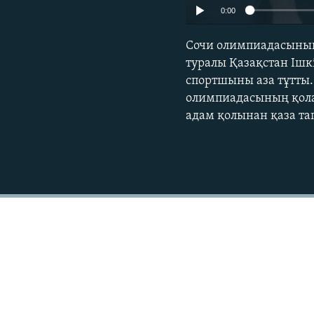
0:00
Сочи олимпиадасының 
туралы Қазақстан Ішк
спортшыны аза тұтты.
олимпиадасының қола
адам қолынан қаза та