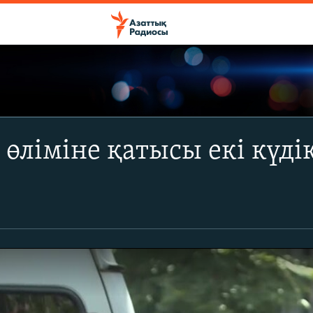
 өліміне қатысы екі күді