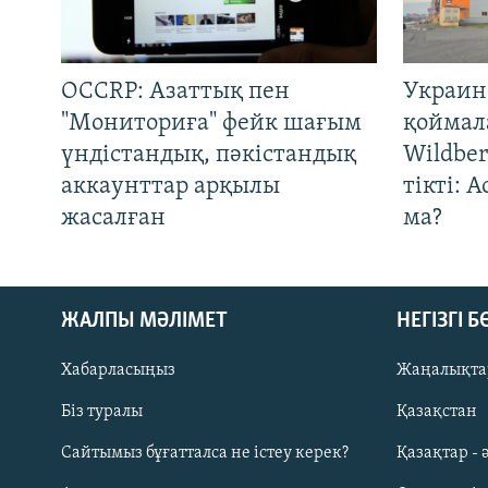
OCCRP: Азаттық пен
Украин
"Мониториға" фейк шағым
қоймал
үндістандық, пәкістандық
Wildber
аккаунттар арқылы
тікті: 
жасалған
ма?
ЖАЛПЫ МӘЛІМЕТ
НЕГІЗГІ 
Хабарласыңыз
Жаңалықта
Біз туралы
Қазақстан
Русский
Сайтымыз бұғатталса не істеу керек?
Қазақтар - 