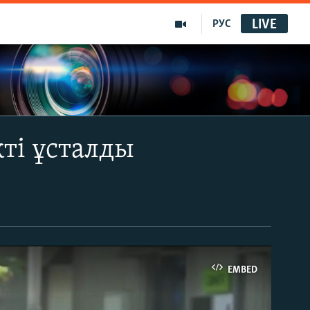
LIVE
РУС
кті ұсталды
EMBED