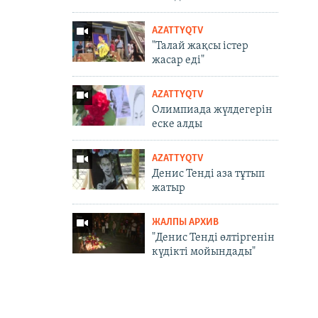
AZATTYQTV
"Талай жақсы істер
жасар еді"
AZATTYQTV
Олимпиада жүлдегерін
еске алды
AZATTYQTV
Денис Тенді аза тұтып
жатыр
ЖАЛПЫ АРХИВ
"Денис Тенді өлтіргенін
күдікті мойындады"