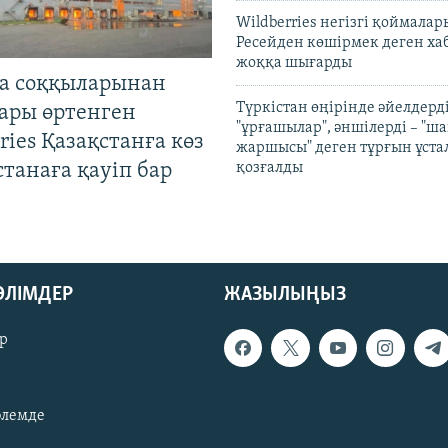
Wildberries негізгі қоймала
Ресейден көшірмек деген ха
жоққа шығарды
а соққыларынан
Түркістан өңірінде әйелдерді
ары өртенген
"ұрғашылар", әншілерді – "
ries Қазақстанға көз
жаршысы" деген тұрғын ұстал
Астанаға қауіп бар
қозғалды
БӨЛІМДЕР
ЖАЗЫЛЫҢЫЗ
р
әлемде