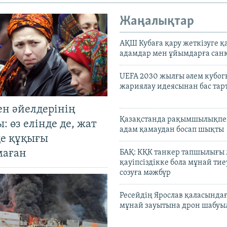
Жаңалықтар
АҚШ Кубаға қару жеткізуге қ
адамдар мен ұйымдарға сан
UEFA 2030 жылғы әлем кубог
жариялау идеясынан бас та
ен әйелдерінің
Қазақстанда рақымшылықпен
: өз елінде де, жат
адам қамаудан босап шықты
де құқығы
маған
БАҚ: КҚК танкер тапшылығы
қауіпсіздікке бола мұнай тиеу
созуға мәжбүр
Ресейдің Ярослав қаласындағ
мұнай зауытына дрон шабуы