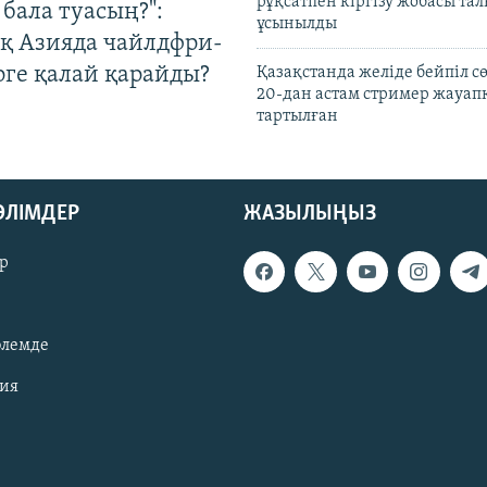
рұқсатпен кіргізу жобасы та
бала туасың?":
ұсынылды
қ Азияда чайлдфри-
рге қалай қарайды?
Қазақстанда желіде бейпіл с
20-дан астам стример жауап
тартылған
БӨЛІМДЕР
ЖАЗЫЛЫҢЫЗ
р
әлемде
зия