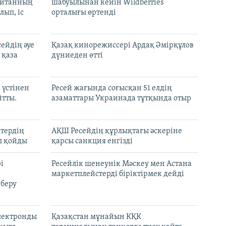
шайтанның
шабуылынан кейін Wildberries
лып, іс
орталығы өртенді
ейдің әуе
Қазақ кинорежиссері Ардақ Әмірқұлов
 қаза
дүниеден өтті
 үстінен
Ресей жағында соғысқан 51 елдің
йтты.
азаматтары Украинада тұтқында отыр
ктердің
АҚШ Ресейдің құрлықтағы әскеріне
л қойды
қарсы санкция енгізді
і
Ресейлік шенеунік Мәскеу мен Астана
маркетплейстерді біріктірмек дейді
 беру
электронды
Қазақстан мұнайын КҚК