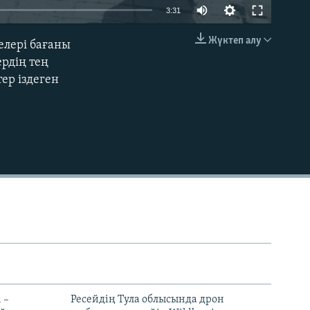
Auto
3:31
240p
Жүктеп алу
елері бағаны
EMBED
360p
ердің тең
ер іздеген
480p
720p
1080p
480p
 –
Ресейдің Тула облысында дрон