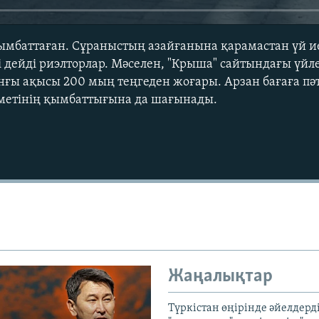
ымбаттаған. Сұраныстың азайғанына қарамастан үй и
і дейді риэлторлар. Мәселен, "Крыша" сайтындағы үйл
ы ақысы 200 мың теңгеден жоғары. Арзан бағаға пәт
зметінің қымбаттығына да шағынады.
Auto
240p
360p
720p
1080p
Жаңалықтар
Түркістан өңірінде әйелдерді