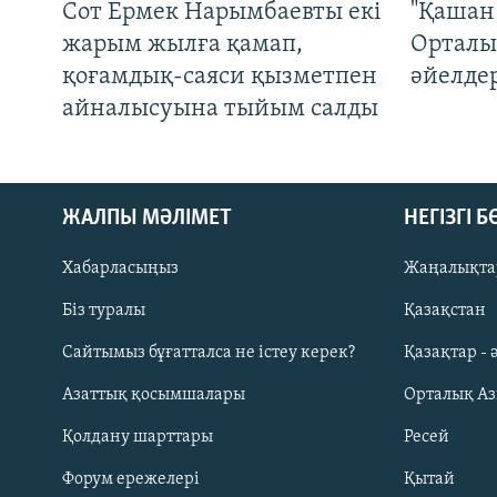
Сот Ермек Нарымбаевты екі
"Қашан 
жарым жылға қамап,
Орталы
қоғамдық-саяси қызметпен
әйелде
айналысуына тыйым салды
ЖАЛПЫ МӘЛІМЕТ
НЕГІЗГІ 
Хабарласыңыз
Жаңалықта
Біз туралы
Қазақстан
Русский
Сайтымыз бұғатталса не істеу керек?
Қазақтар - 
Азаттық қосымшалары
Орталық А
ЖАЗЫЛЫҢЫЗ
Қолдану шарттары
Ресей
Форум ережелері
Қытай