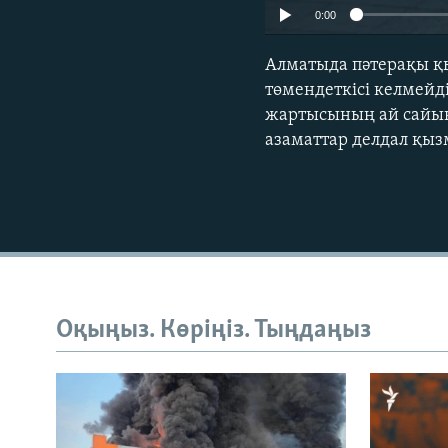
0:00
Алматыда пәтерақы қ
төмендеткісі келмейд
жартысының ай сайынғ
азаматтар делдал қы
Оқыңыз. Көріңіз. Тыңдаңыз