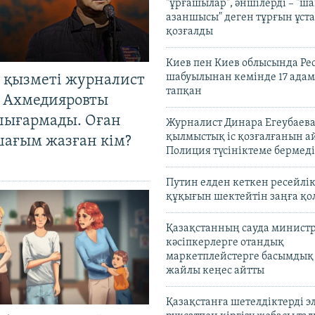
"ұрғашылар", әншілерді – "
азаншысы" деген тұрғын ұста
қозғалды
Киев пен Киев облысында Рес
шабуылынан кемінде 17 адам
 қызметі журналист
тапқан
 Ахмедияровты
шығармады. Оған
Журналист Динара Егеубаева
қылмыстық іс қозғалғанын а
шағым жазған кім?
Полиция түсініктеме бермеді
Путин елден кеткен ресейлі
құқығын шектейтін заңға қо
Қазақстанның сауда министр
кәсіпкерлерге отандық
маркетплейстерге басымдық
жайлы кеңес айтты
Қазақстанға шетелдіктерді 