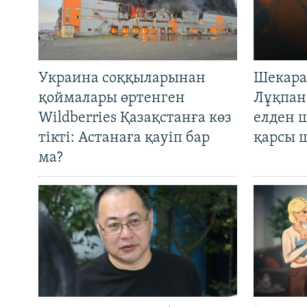
Украина соққыларынан
Шекара
қоймалары өртенген
Лұқпан
Wildberries Қазақстанға көз
елден 
тікті: Астанаға қауіп бар
қарсы 
ма?