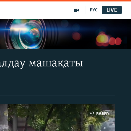
LIVE
РУС
жалдау машақаты
EMBED