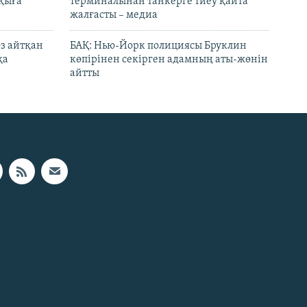
лқыға
терминалынан танкерге тиеу қайта
жалғасты – медиа
өз айтқан
БАҚ: Нью-Йорк полициясы Бруклин
қа
көпірінен секірген адамның аты-жөнін
айтты