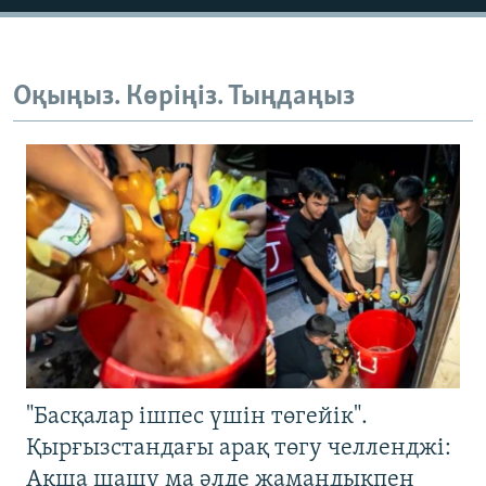
Оқыңыз. Көріңіз. Тыңдаңыз
"Басқалар ішпес үшін төгейік".
Қырғызстандағы арақ төгу челленджі:
Ақша шашу ма әлде жамандықпен