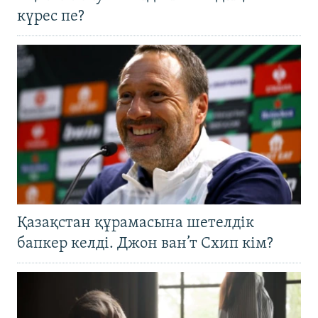
күрес пе?
Қазақстан құрамасына шетелдік
бапкер келді. Джон ван’т Схип кім?