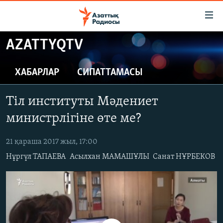
Accessibility
links
Skip
AZATTYQTV
to
ЖАҢАЛЫҚТАР
main
САЯСАТ
ХАБАРЛАР
СИПАТТАМАСЫ
content
AZATTYQTV
Skip
Тіл институты Мәдениет
to
ҚАҢТАР ОҚИҒАСЫ
main
министрлігіне өте ме?
АДАМ ҚҰҚЫҚТАРЫ
Navigation
Skip
21 қараша 2017 жыл, 17:00
ӘЛЕУМЕТ
to
Нұргүл ТАПАЕВА
Асылхан МАМАШҰЛЫ
Санат НҰРБЕКОВ
ӘЛЕМ
Search
АРНАЙЫ ЖОБАЛАР
Русский