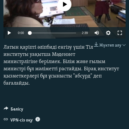
No media source currently available
ЖАЗЫЛЫҢЫЗ
Басқа тілдерде
0:00
2:39
Жүктеп алу
Латын қаріпті әліпбиді енгізу үшін Тіл
институты уақытша Мәдениет
министрлігіне берілмек. Білім және ғылым
министрі бұл мәліметті растайды. Бірақ институт
қызметкерлері бұл ұсынысты "абсурд" деп
бағалайды.
Бөлісу
VPN-сіз оқу