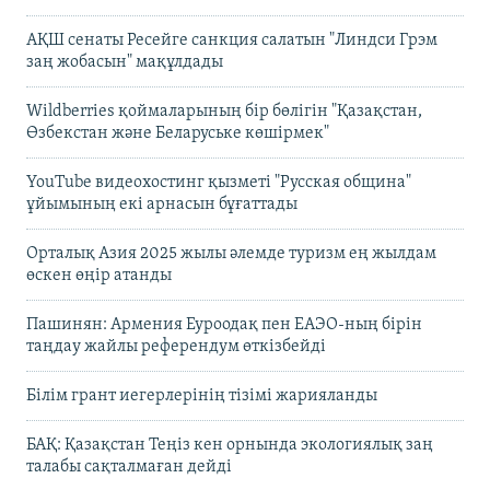
АҚШ сенаты Ресейге санкция салатын "Линдси Грэм
заң жобасын" мақұлдады
Wildberries қоймаларының бір бөлігін "Қазақстан,
Өзбекстан және Беларуське көшірмек"
YouTube видеохостинг қызметі "Русская община"
ұйымының екі арнасын бұғаттады
Орталық Азия 2025 жылы әлемде туризм ең жылдам
өскен өңір атанды
Пашинян: Армения Еуроодақ пен ЕАЭО-ның бірін
таңдау жайлы референдум өткізбейді
Білім грант иегерлерінің тізімі жарияланды
БАҚ: Қазақстан Теңіз кен орнында экологиялық заң
талабы сақталмаған дейді