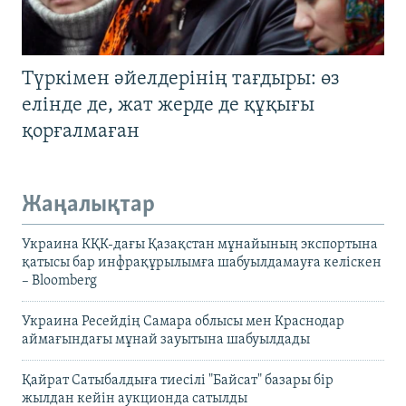
Түркімен әйелдерінің тағдыры: өз
елінде де, жат жерде де құқығы
қорғалмаған
Жаңалықтар
Украина КҚК-дағы Қазақстан мұнайының экспортына
қатысы бар инфрақұрылымға шабуылдамауға келіскен
– Bloomberg
Украина Ресейдің Самара облысы мен Краснодар
аймағындағы мұнай зауытына шабуылдады
Қайрат Сатыбалдыға тиесілі "Байсат" базары бір
жылдан кейін аукционда сатылды