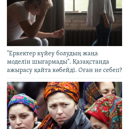
"Еркектер күйеу болудың жаңа
моделін шығармады". Қазақстанда
ажырасу қайта көбейді. Оған не себеп?