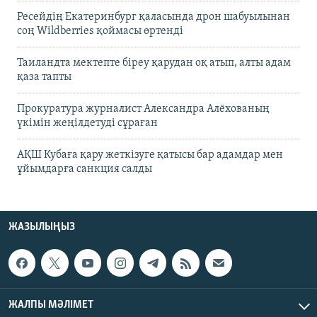
Ресейдің Екатеринбург қаласында дрон шабуылынан
соң Wildberries қоймасы өртенді
Таиландта мектепте біреу қарудан оқ атып, алты адам
қаза тапты
Прокуратура журналист Александра Алёхованың
үкімін жеңілдетуді сұраған
АҚШ Кубаға қару жеткізуге қатысы бар адамдар мен
ұйымдарға санкция салды
ЖАЗЫЛЫҢЫЗ
ЖАЛПЫ МӘЛІМЕТ