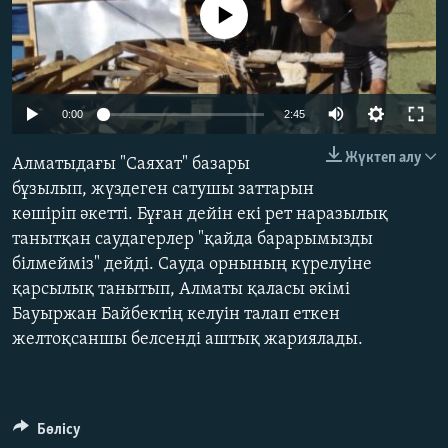
No media source currently available
ЖАЗЫЛЫҢЫЗ
Басқа тілдерде
0:00
2:45
Жүктеп алу
Алматыдағы "Саяхат" базары
бұзылып, жүздеген сатушы заттарын
көшіріп әкетті. Бұған дейін екі рет наразылық
танытқан саудагерлер "қайда барарымызды
білмейміз" дейді. Сауда орнының күрелуіне
қарсылық танытып, Алматы қаласы әкімі
Бауыржан Байбектің келуін талап еткен
желтоқсаншы белсенді аштық жариялады.
Бөлісу