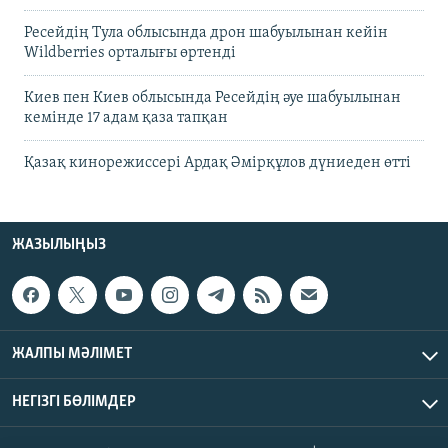
Ресейдің Тула облысында дрон шабуылынан кейін
Wildberries орталығы өртенді
Киев пен Киев облысында Ресейдің әуе шабуылынан
кемінде 17 адам қаза тапқан
Қазақ кинорежиссері Ардақ Әмірқұлов дүниеден өтті
ЖАЗЫЛЫҢЫЗ
ЖАЛПЫ МӘЛІМЕТ
НЕГІЗГІ БӨЛІМДЕР