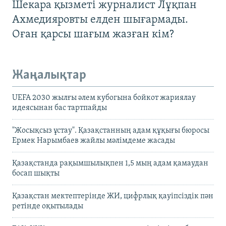
Шекара қызметі журналист Лұқпан
Ахмедияровты елден шығармады.
Оған қарсы шағым жазған кім?
Жаңалықтар
UEFA 2030 жылғы әлем кубогына бойкот жариялау
идеясынан бас тартпайды
"Жосықсыз ұстау". Қазақстанның адам құқығы бюросы
Ермек Нарымбаев жайлы мәлімдеме жасады
Қазақстанда рақымшылықпен 1,5 мың адам қамаудан
босап шықты
Қазақстан мектептерінде ЖИ, цифрлық қауіпсіздік пән
ретінде оқытылады