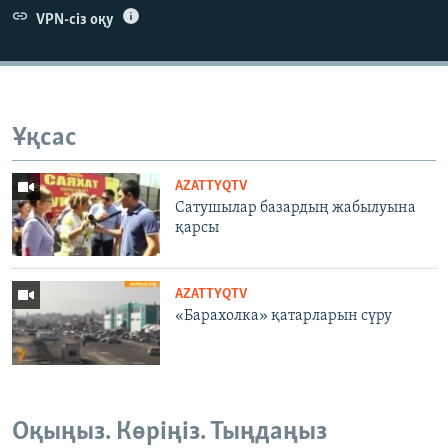
VPN-сіз оқу
Ұқсас
AZATTYQTV
Сатушылар базардың жабылуына
қарсы
AZATTYQTV
«Барахолка» қатарларын сүру
Оқыңыз. Көріңіз. Тыңдаңыз