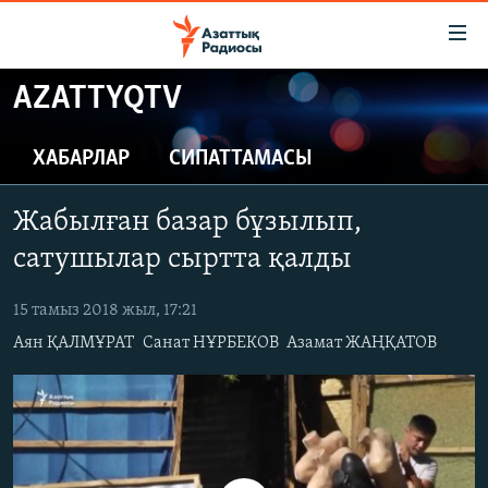
Accessibility
links
Skip
AZATTYQTV
to
ЖАҢАЛЫҚТАР
main
САЯСАТ
ХАБАРЛАР
СИПАТТАМАСЫ
content
AZATTYQTV
Skip
Жабылған базар бұзылып,
to
ҚАҢТАР ОҚИҒАСЫ
main
сатушылар сыртта қалды
АДАМ ҚҰҚЫҚТАРЫ
Navigation
Skip
15 тамыз 2018 жыл, 17:21
ӘЛЕУМЕТ
to
Аян ҚАЛМҰРАТ
Санат НҰРБЕКОВ
Азамат ЖАҢҚАТОВ
ӘЛЕМ
Search
АРНАЙЫ ЖОБАЛАР
Русский