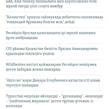
БАҚ: КҚК танкер тапшылығы мен қауіпсіздікке бола
мұнай тиеуді үзіп-созуға мәжбүр
"Қазақстан" арнасы сайлауалды дебаттағы сауалнамада
"ешқандай бұрмалау болған жоқ" дейді
Ресейдің Ярослав қаласындағы ірі мұнай зауытына
дрон шабуылдады
CPJ ұйымы Қазақстан билігін Лұқпан Ахмедияровты
қудалауды тоқтатуға үндеді
Wildberries негізгі қоймаларын Ресейден көшірмек
деген хабарды жоққа шығарды
"Әділ сөз" қоры Динара Егеубаеваға қатысты істі ашық
тергеуге шақырды
Түркістан өңірінде әйелдерді – "ұрғашылар", әншілерді
– "шайтанның жаршысы" деген тұрғын ұсталып, іс
қозғалды