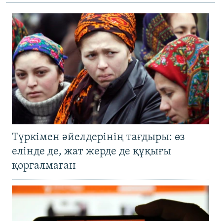
Түркімен әйелдерінің тағдыры: өз
елінде де, жат жерде де құқығы
қорғалмаған