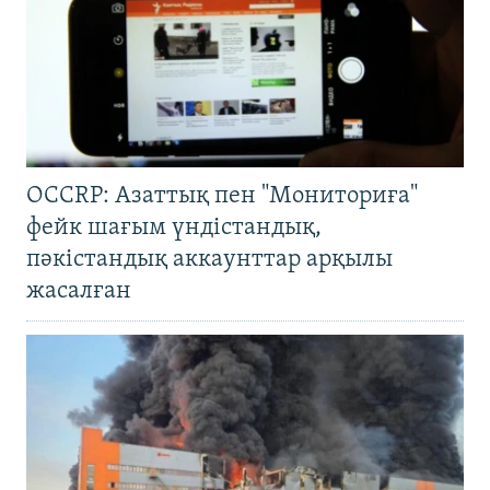
OCCRP: Азаттық пен "Мониториға"
фейк шағым үндістандық,
пәкістандық аккаунттар арқылы
жасалған