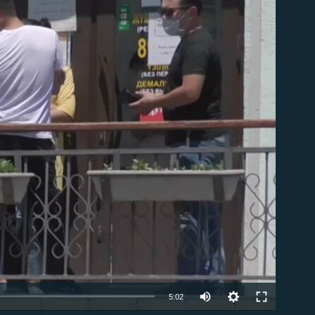
able
Auto
5:02