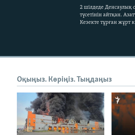
2 шілдеде Денсаулық 
түсетінін айтқан. Аза
Кезекте тұрған жұрт к
Оқыңыз. Көріңіз. Тыңдаңыз