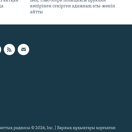
өз айтқан
БАҚ: Нью-Йорк полициясы Бруклин
қа
көпірінен секірген адамның аты-жөнін
айтты
Азаттық радиосы © 2026, Inc. | Барлық құқықтары қорғалған