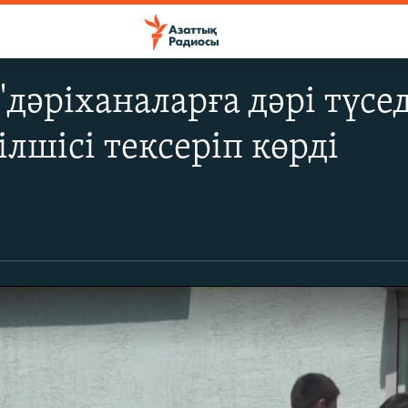
дәріханаларға дәрі түседі
ілшісі тексеріп көрді