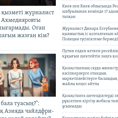
Киев пен Киев облысында Рес
шабуылынан кемінде 17 адам
 қызметі журналист
тапқан
 Ахмедияровты
шығармады. Оған
Журналист Динара Егеубаева
қылмыстық іс қозғалғанын а
шағым жазған кім?
Полиция түсініктеме бермеді
Путин елден кеткен ресейлі
құқығын шектейтін заңға қо
Қазақстанның сауда министр
кәсіпкерлерге отандық
маркетплейстерге басымдық
жайлы кеңес айтты
Қазақстанға шетелдіктерді 
рұқсатпен кіргізу жобасы та
бала туасың?":
ұсынылды
қ Азияда чайлдфри-