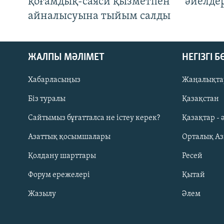
қоғамдық-саяси қызметпен
әйелде
айналысуына тыйым салды
ЖАЛПЫ МӘЛІМЕТ
НЕГІЗГІ 
Хабарласыңыз
Жаңалықта
Біз туралы
Қазақстан
Русский
Сайтымыз бұғатталса не істеу керек?
Қазақтар - 
Азаттық қосымшалары
Орталық А
ЖАЗЫЛЫҢЫЗ
Қолдану шарттары
Ресей
Форум ережелері
Қытай
Жазылу
Әлем
Басқа тілдерде