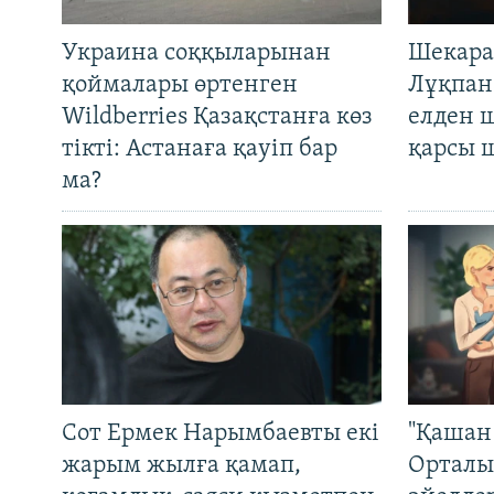
Украина соққыларынан
Шекара
қоймалары өртенген
Лұқпан
Wildberries Қазақстанға көз
елден 
тікті: Астанаға қауіп бар
қарсы 
ма?
Сот Ермек Нарымбаевты екі
"Қашан 
жарым жылға қамап,
Орталы