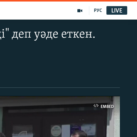
LIVE
РУС
" деп уәде еткен.
EMBED