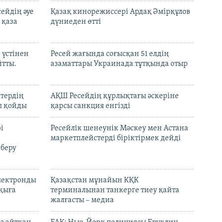
ейдің әуе
Қазақ кинорежиссері Ардақ Әмірқұлов
 қаза
дүниеден өтті
 үстінен
Ресей жағында соғысқан 51 елдің
йтты.
азаматтары Украинада тұтқында отыр
ктердің
АҚШ Ресейдің құрлықтағы әскеріне
л қойды
қарсы санкция енгізді
і
Ресейлік шенеунік Мәскеу мен Астана
маркетплейстерді біріктірмек дейді
 беру
электронды
Қазақстан мұнайын КҚК
лқыға
терминалынан танкерге тиеу қайта
жалғасты – медиа