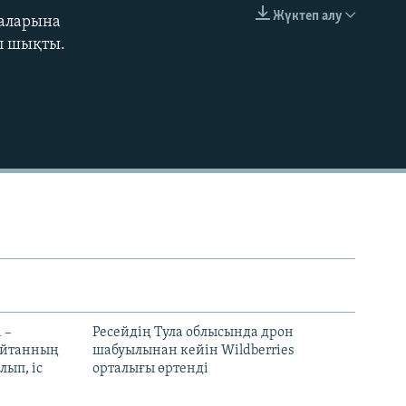
240p
Жүктеп алу
маларына
EMBED
360p
ап шықты.
480p
720p
1080p
480p
 –
Ресейдің Тула облысында дрон
шайтанның
шабуылынан кейін Wildberries
лып, іс
орталығы өртенді