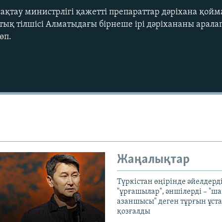
сақтау министрлігі қажетті препараттар дәріхана қой
ттық тілшісі Алматыдағы бірнеше ірі дәріхананы арал
өп.
Auto
240p
360p
720p
1080p
Жаңалықтар
Түркістан өңірінде әйелдерді
"ұрғашылар", әншілерді – "
азаншысы" деген тұрғын ұста
қозғалды