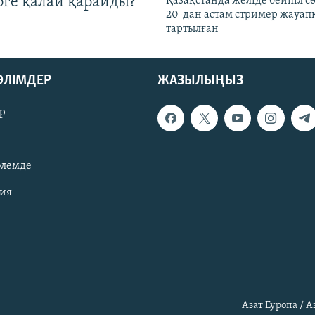
рге қалай қарайды?
Қазақстанда желіде бейпіл с
20-дан астам стример жауап
тартылған
БӨЛІМДЕР
ЖАЗЫЛЫҢЫЗ
р
әлемде
зия
Азат Еуропа / 