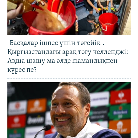
"Басқалар ішпес үшін төгейік".
Қырғызстандағы арақ төгу челленджі:
Ақша шашу ма әлде жамандықпен
күрес пе?