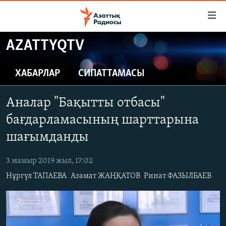
Accessibility
links
Skip
AZATTYQTV
to
ЖАҢАЛЫҚТАР
main
САЯСАТ
ХАБАРЛАР
СИПАТТАМАСЫ
content
AZATTYQTV
Skip
Аналар "Бақытты отбасы"
to
ҚАҢТАР ОҚИҒАСЫ
main
бағдарламасының шарттарына
АДАМ ҚҰҚЫҚТАРЫ
Navigation
шағымданды
Skip
ӘЛЕУМЕТ
to
3 мамыр 2019 жыл, 17:02
ӘЛЕМ
Search
Нұргүл ТАПАЕВА
Азамат ЖАҢҚАТОВ
Ринат ФАЗЫЛБАЕВ
АРНАЙЫ ЖОБАЛАР
Русский