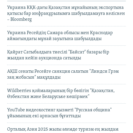
Украина КҚК-дағы Қазақстан мұнайының экспортына
қатысы бар инфрақұрылымға шабуылдамауға келіскен
– Bloomberg
Украина Ресейдің Самара облысы мен Краснодар
аймағындағы мұнай зауытына шабуылдады
Қайрат Сатыбалдыға тиесілі "Байсат" базары бір
жылдан кейін аукционда сатылды
АҚШ сенаты Ресейге санкция салатын "Линдси Грэм
заң жобасын" мақұлдады
Wildberries қоймаларының бір бөлігін "Қазақстан,
Өзбекстан және Беларуське көшірмек"
YouTube видеохостинг қызметі "Русская община"
ұйымының екі арнасын бұғаттады
Орталық Азия 2025 жылы әлемде туризм ең жылдам