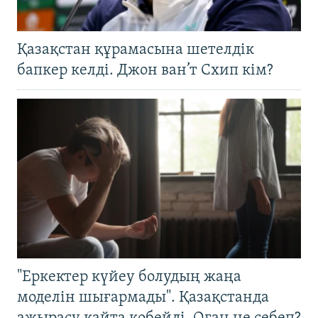
Қазақстан құрамасына шетелдік
бапкер келді. Джон ван’т Схип кім?
"Еркектер күйеу болудың жаңа
моделін шығармады". Қазақстанда