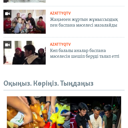
AZATTYQTV
Жаңаөзен жұртын жұмыссыздық
пен баспана мәселесі мазалайды
AZATTYQTV
Көп балалы аналар баспана
мәселесін шешіп беруді талап етті
Оқыңыз. Көріңіз. Тыңдаңыз