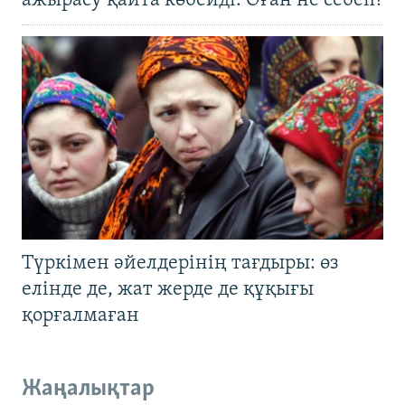
ажырасу қайта көбейді. Оған не себеп?
Түркімен әйелдерінің тағдыры: өз
елінде де, жат жерде де құқығы
қорғалмаған
Жаңалықтар