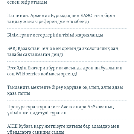
өскен өңір атанды
Пашинян: Армения Еуроодақ пен ЕАЭО-ның бірін
таңдау жайлы референдум өткізбейді
Білім грант иегерлерінің тізімі жарияланды
БАҚ: Қазақстан Теңіз кен орнында экологиялық заң
талабы сақталмаған дейді
Ресейдің Екатеринбург қаласында дрон шабуылынан
соң Wildberries қоймасы өртенді
Таиландта мектепте біреу қарудан оқ атып, алты адам
қаза тапты
Прокуратура журналист Александра Алёхованың
үкімін жеңілдетуді сұраған
АҚШ Кубаға қару жеткізуге қатысы бар адамдар мен
ұйымдарға санкция салды