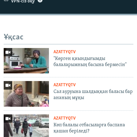
VPN-сіз оқу
Ұқсас
AZATTYQTV
"Көрген қиындығымды
балаларымның басына бермесін"
AZATTYQTV
Сал ауруына шалдыққан баласы бар
ананың мұңы
AZATTYQTV
Көп балалы отбасыларға баспана
қашан беріледі?