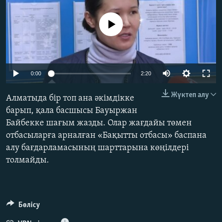
ЖАЗЫЛЫҢЫЗ
No media source currently available
Басқа тілдерде
0:00
2:20
Жүктеп алу
Алматыда бір топ ана әкімдікке
барып, қала басшысы Бауыржан
Байбекке шағым жазды. Олар жағдайы төмен
отбасыларға арналған «Бақытты отбасы» баспана
алу бағдарламасының шарттарына көңілдері
толмайды.
Бөлісу