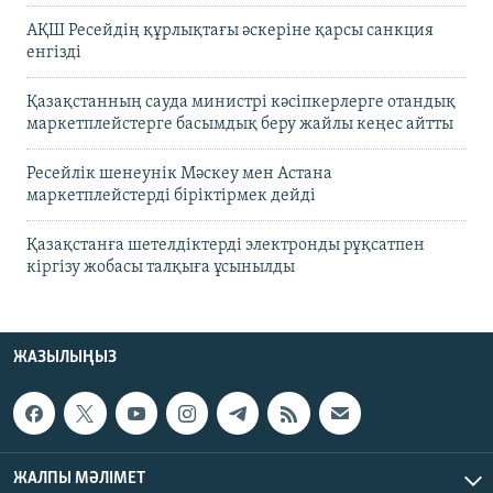
АҚШ Ресейдің құрлықтағы әскеріне қарсы санкция
енгізді
Қазақстанның сауда министрі кәсіпкерлерге отандық
маркетплейстерге басымдық беру жайлы кеңес айтты
Ресейлік шенеунік Мәскеу мен Астана
маркетплейстерді біріктірмек дейді
Қазақстанға шетелдіктерді электронды рұқсатпен
кіргізу жобасы талқыға ұсынылды
ЖАЗЫЛЫҢЫЗ
ЖАЛПЫ МӘЛІМЕТ