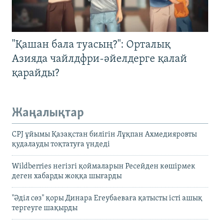
"Қашан бала туасың?": Орталық
Азияда чайлдфри-әйелдерге қалай
қарайды?
Жаңалықтар
CPJ ұйымы Қазақстан билігін Лұқпан Ахмедияровты
қудалауды тоқтатуға үндеді
Wildberries негізгі қоймаларын Ресейден көшірмек
деген хабарды жоққа шығарды
"Әділ сөз" қоры Динара Егеубаеваға қатысты істі ашық
тергеуге шақырды