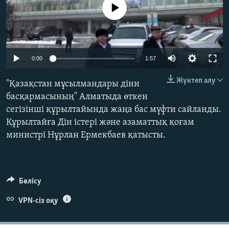
No media source currently available
ЖАЗЫЛЫҢЫЗ
Басқа тілдерде
0:00
1:57
Жүктеп алу
"Қазақстан мұсылмандары діни
басқармасының" Алматыда өткен
сегізінші құрылтайында жаңа бас мүфти сайланды.
Құрылтайға Дін істері және азаматтық қоғам
министрі Нұрлан Ермекбаев қатысты.
Бөлісу
VPN-сіз оқу