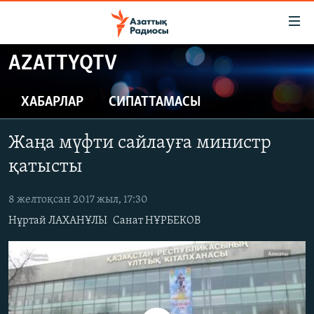
Accessibility
links
Skip
AZATTYQTV
to
ЖАҢАЛЫҚТАР
main
САЯСАТ
ХАБАРЛАР
СИПАТТАМАСЫ
content
AZATTYQTV
Skip
Жаңа мүфти сайлауға министр
to
ҚАҢТАР ОҚИҒАСЫ
main
қатысты
АДАМ ҚҰҚЫҚТАРЫ
Navigation
Skip
8 желтоқсан 2017 жыл, 17:30
ӘЛЕУМЕТ
to
Нұртай ЛАХАНҰЛЫ
Санат НҰРБЕКОВ
ӘЛЕМ
Search
АРНАЙЫ ЖОБАЛАР
Русский