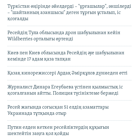
Түркістан өңірінде әйелдерді – "ұрғашылар", әншілерді
– "шайтанның азаншысы" деген тұрғын ұсталып, іс
қозғалды
Ресейдің Тула облысында дрон шабуылынан кейін
Wildberries орталығы өртенді
Киев пен Киев облысында Ресейдің әуе шабуылынан
кемінде 17 адам қаза тапқан
Қазақ кинорежиссері Ардақ Әмірқұлов дүниеден өтті
Журналист Динара Егеубаева үстінен қылмыстық іс
қозғалғанын айтты. Полиция түсініктеме бермеді
Ресей жағында соғысқан 51 елдің азаматтары
Украинада тұтқында отыр
Путин елден кеткен ресейліктердің құқығын
шектейтін заңға қол қойды