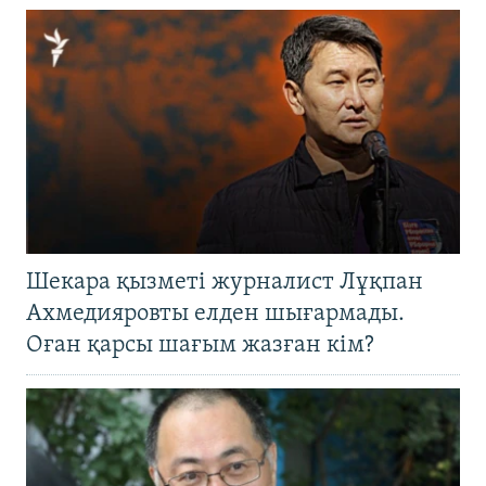
Шекара қызметі журналист Лұқпан
Ахмедияровты елден шығармады.
Оған қарсы шағым жазған кім?