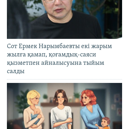
Сот Ермек Нарымбаевты екі жарым
жылға қамап, қоғамдық-саяси
қызметпен айналысуына тыйым
салды