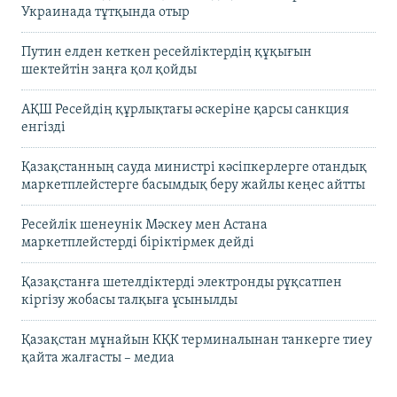
Украинада тұтқында отыр
Путин елден кеткен ресейліктердің құқығын
шектейтін заңға қол қойды
АҚШ Ресейдің құрлықтағы әскеріне қарсы санкция
енгізді
Қазақстанның сауда министрі кәсіпкерлерге отандық
маркетплейстерге басымдық беру жайлы кеңес айтты
Ресейлік шенеунік Мәскеу мен Астана
маркетплейстерді біріктірмек дейді
Қазақстанға шетелдіктерді электронды рұқсатпен
кіргізу жобасы талқыға ұсынылды
Қазақстан мұнайын КҚК терминалынан танкерге тиеу
қайта жалғасты – медиа