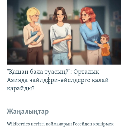
"Қашан бала туасың?": Орталық
Азияда чайлдфри-әйелдерге қалай
қарайды?
Жаңалықтар
Wildberries негізгі қоймаларын Ресейден көшірмек