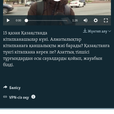
ЖАЗЫЛЫҢЫЗ
0:00
1:26
Басқа тілдерде
Жүктеп алу
15 қазан Қазақстанда
кітапханашылар күні. Алматылықтар
кітапханаға қаншалықты жиі барады? Қазақстанға
түнгі кітапхана керек пе? Азаттық тілшісі
тұрғындардан осы сауалдарды қойып, жауабын
білді.
Бөлісу
VPN-сіз оқу