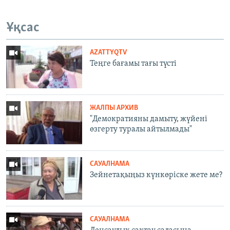
Ұқсас
AZATTYQTV
Теңге бағамы тағы түсті
ЖАЛПЫ АРХИВ
"Демократияны дамыту, жүйені
өзгерту туралы айтылмады"
САУАЛНАМА
Зейнетақыңыз күнкөріске жете ме?
САУАЛНАМА