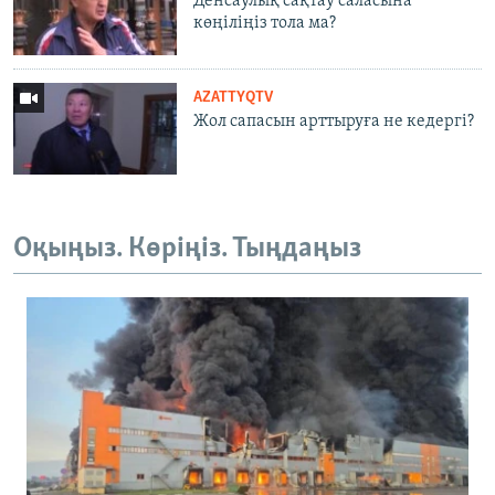
Денсаулық сақтау саласына
көңіліңіз тола ма?
AZATTYQTV
Жол сапасын арттыруға не кедергі?
Оқыңыз. Көріңіз. Тыңдаңыз