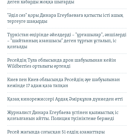
деген хабарды жоққа шығарды
"Әділ сөз" қоры Динара Егеубаеваға қатысты істі ашық
тергеуге шақырды
Түркістан өңірінде әйелдерді – "ұрғашылар", әншілерді
– "шайтанның азаншысы" деген тұрғын ұсталып, іс
қозғалды
Ресейдің Тула облысында дрон шабуылынан кейін
Wildberries орталығы өртенді
Киев пен Киев облысында Ресейдің әуе шабуылынан
кемінде 17 адам қаза тапқан
Қазақ кинорежиссері Ардақ Әмірқұлов дүниеден өтті
Журналист Динара Егеубаева үстінен қылмыстық іс
қозғалғанын айтты. Полиция түсініктеме бермеді
Ресей жағында соғысқан 51 елдің азаматтары