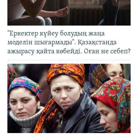
"Еркектер күйеу болудың жаңа
моделін шығармады". Қазақстанда
ажырасу қайта көбейді. Оған не себеп?