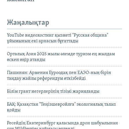
Жаңалықтар
YouTube видеохостинг қызметі "Русская община"
ұйымының екі арнасын бұғаттады
Орталық Азия 2025 жылы әлемде туризм ең жылдам
өскен өңір атанды
Пашинян: Армения Еуроодақ пен ЕАЭО-ның бірін
таңдау жайлы референдум өткізбейді
Білім грант иегерлерінің тізімі жарияланды
БАҚ: Қазақстан "Теңізшевройлға" экологиялық талап
қойды
Ресейдің Екатеринбург қаласында дрон шабуылынан