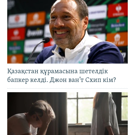
Қазақстан құрамасына шетелдік
бапкер келді. Джон ван’т Схип кім?