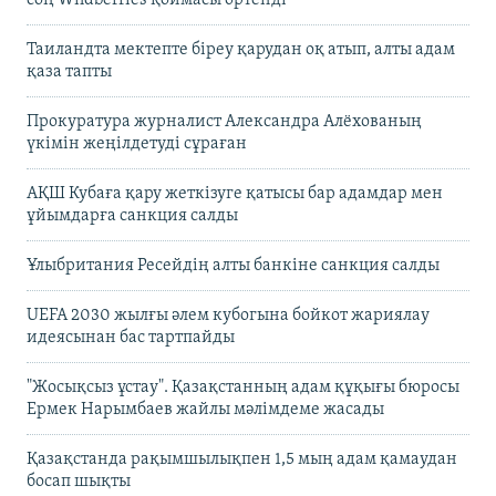
соң Wildberries қоймасы өртенді
Таиландта мектепте біреу қарудан оқ атып, алты адам
қаза тапты
Прокуратура журналист Александра Алёхованың
үкімін жеңілдетуді сұраған
АҚШ Кубаға қару жеткізуге қатысы бар адамдар мен
ұйымдарға санкция салды
Ұлыбритания Ресейдің алты банкіне санкция салды
UEFA 2030 жылғы әлем кубогына бойкот жариялау
идеясынан бас тартпайды
"Жосықсыз ұстау". Қазақстанның адам құқығы бюросы
Ермек Нарымбаев жайлы мәлімдеме жасады
Қазақстанда рақымшылықпен 1,5 мың адам қамаудан
босап шықты