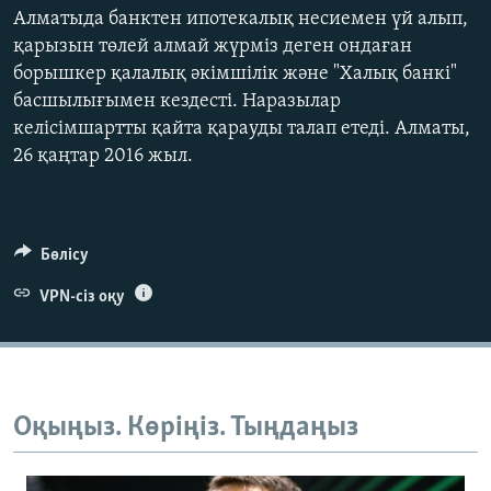
Алматыда банктен ипотекалық несиемен үй алып,
ЖАЗЫЛЫҢЫЗ
қарызын төлей алмай жүрміз деген ондаған
борышкер қалалық әкімшілік және "Халық банкі"
басшылығымен кездесті. Наразылар
Басқа тілдерде
келісімшартты қайта қарауды талап етеді. Алматы,
26 қаңтар 2016 жыл.
Бөлісу
VPN-сіз оқу
Оқыңыз. Көріңіз. Тыңдаңыз