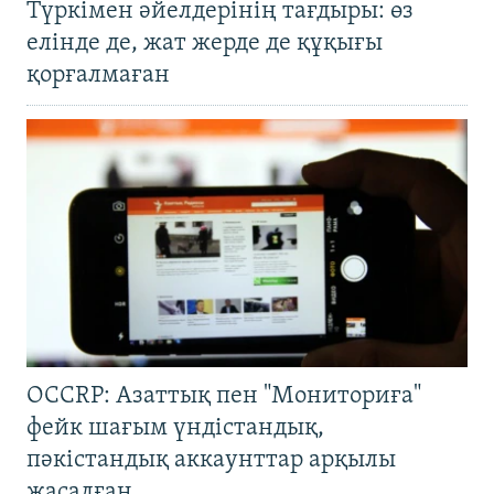
Түркімен әйелдерінің тағдыры: өз
елінде де, жат жерде де құқығы
қорғалмаған
OCCRP: Азаттық пен "Мониториға"
фейк шағым үндістандық,
пәкістандық аккаунттар арқылы
жасалған