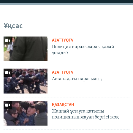
Ұқсас
AZATTYQTV
Полиция наразыларды қалай
ұстады?
AZATTYQTV
Астанадағы наразылық
ҚАЗАҚСТАН
Жаппай ұстауға қатысты
полицияның жауап бергісі жоқ