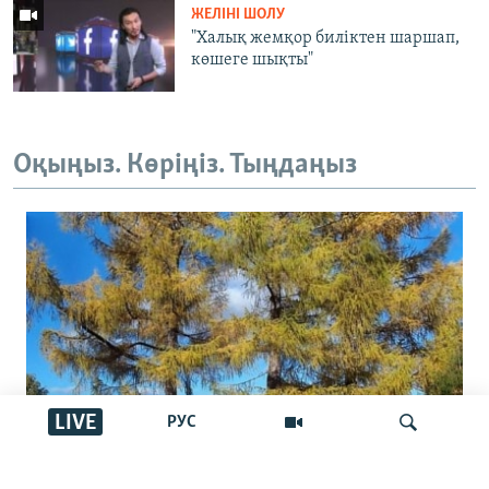
ЖЕЛІНІ ШОЛУ
"Халық жемқор биліктен шаршап,
көшеге шықты"
Оқыңыз. Көріңіз. Тыңдаңыз
LIVE
РУС
Ресейден Чехияға санкцияны айналып