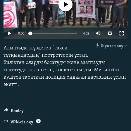
No media source currently available
ЖАЗЫЛЫҢЫЗ
Басқа тілдерде
0:00
4:02
Жүктеп алу
Алматыда жүздеген "саяси
тұтқындардың" портреттерін ұстап,
биліктен оларды босатуды және азаптауды
тоқтатуды талап етіп, көшеге шықты. Митингіні
күштеп таратқан полиция ондаған наразыны ұстап
әкетті.
Бөлісу
VPN-сіз оқу