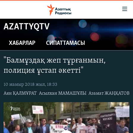
Accessibility
links
Skip
AZATTYQTV
to
ЖАҢАЛЫҚТАР
main
САЯСАТ
ХАБАРЛАР
СИПАТТАМАСЫ
content
AZATTYQTV
Skip
"Балмұздақ жеп тұрғанмын,
to
ҚАҢТАР ОҚИҒАСЫ
main
полиция ұстап әкетті"
АДАМ ҚҰҚЫҚТАРЫ
Navigation
Skip
10 мамыр 2018 жыл, 18:33
ӘЛЕУМЕТ
to
Аян ҚАЛМҰРАТ
Асылхан МАМАШҰЛЫ
Азамат ЖАҢҚАТОВ
ӘЛЕМ
Search
АРНАЙЫ ЖОБАЛАР
Русский