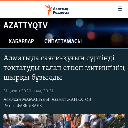
Accessibility
links
Skip
AZATTYQTV
to
ЖАҢАЛЫҚТАР
main
САЯСАТ
ХАБАРЛАР
СИПАТТАМАСЫ
content
AZATTYQTV
Skip
Алматыда саяси-қуғын сүргінді
to
ҚАҢТАР ОҚИҒАСЫ
main
тоқтатуды талап еткен митингінің
АДАМ ҚҰҚЫҚТАРЫ
Navigation
шырқы бұзылды
Skip
ӘЛЕУМЕТ
to
31 қазан 2020 жыл, 20:31
ӘЛЕМ
Search
Асылхан МАМАШҰЛЫ
Азамат ЖАҢҚАТОВ
АРНАЙЫ ЖОБАЛАР
Ринат ФАЗЫЛБАЕВ
Русский