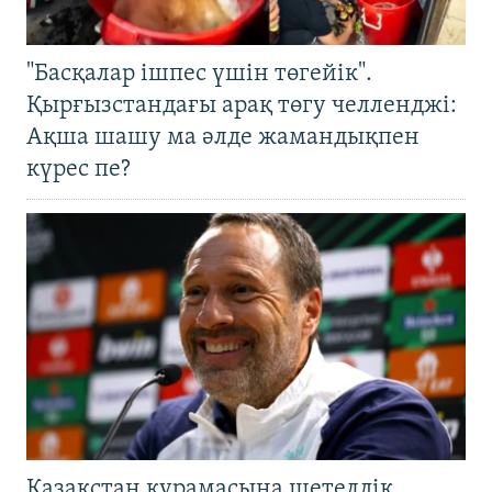
"Басқалар ішпес үшін төгейік".
Қырғызстандағы арақ төгу челленджі:
Ақша шашу ма әлде жамандықпен
күрес пе?
Қазақстан құрамасына шетелдік