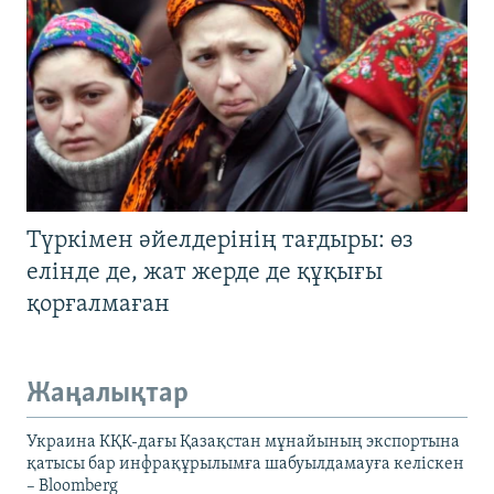
Түркімен әйелдерінің тағдыры: өз
елінде де, жат жерде де құқығы
қорғалмаған
Жаңалықтар
Украина КҚК-дағы Қазақстан мұнайының экспортына
қатысы бар инфрақұрылымға шабуылдамауға келіскен
– Bloomberg