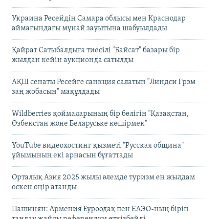
Украина Ресейдің Самара облысы мен Краснодар
аймағындағы мұнай зауытына шабуылдады
Қайрат Сатыбалдыға тиесілі "Байсат" базары бір
жылдан кейін аукционда сатылды
АҚШ сенаты Ресейге санкция салатын "Линдси Грэм
заң жобасын" мақұлдады
Wildberries қоймаларының бір бөлігін "Қазақстан,
Өзбекстан және Беларуське көшірмек"
YouTube видеохостинг қызметі "Русская община"
ұйымының екі арнасын бұғаттады
Орталық Азия 2025 жылы әлемде туризм ең жылдам
өскен өңір атанды
Пашинян: Армения Еуроодақ пен ЕАЭО-ның бірін