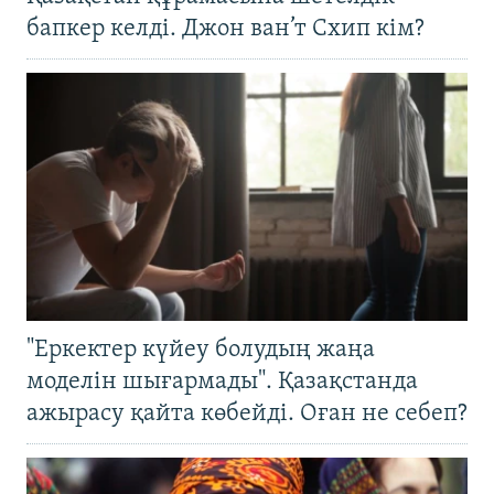
бапкер келді. Джон ван’т Схип кім?
"Еркектер күйеу болудың жаңа
моделін шығармады". Қазақстанда
ажырасу қайта көбейді. Оған не себеп?