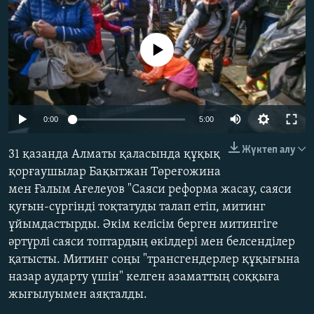
ЖАЗЫЛЫҢЫЗ
No media source currently available
Басқа тілдерде
Auto
0:00
5:00
240p
Жүктеп алу
31 қазанда Алматы қаласында құқық
360p
қорғаушылар Бақытжан Төреғожина
мен Ғалым Ағелеуов "Саяси реформа жасау, саяси
480p
Auto
240p
360p
480p
қуғын-сүргінді тоқтатуды талап етіп, митинг
720p
ұйымдастырды. Әкім келісім берген митингіге
720p
1080p
1080p
әртүрлі саяси топтардың өкілдері мен белсенділер
қатысты. Митинг соңы "трансгендерлер құқығына
назар аударту үшін" келген азаматтың соққыға
жығылуымен аяқталды.