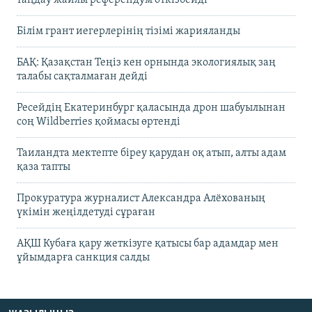
таңдау жайлы референдум өткізбейді
Білім грант иегерлерінің тізімі жарияланды
БАҚ: Қазақстан Теңіз кен орнында экологиялық заң
талабы сақталмаған дейді
Ресейдің Екатеринбург қаласында дрон шабуылынан
соң Wildberries қоймасы өртенді
Таиландта мектепте біреу қарудан оқ атып, алты адам
қаза тапты
Прокуратура журналист Александра Алёхованың
үкімін жеңілдетуді сұраған
АҚШ Кубаға қару жеткізуге қатысы бар адамдар мен
ұйымдарға санкция салды