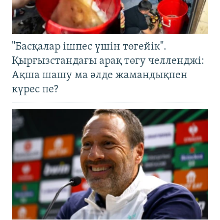
"Басқалар ішпес үшін төгейік".
Қырғызстандағы арақ төгу челленджі:
Ақша шашу ма әлде жамандықпен
күрес пе?