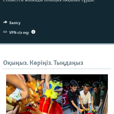
етілмеген жиынды полиция бақылап тұрды.
Бөлісу
VPN-сіз оқу
Оқыңыз. Көріңіз. Тыңдаңыз