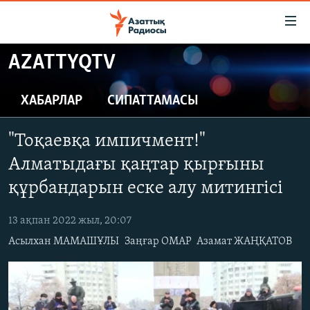
Accessibility
links
Skip
AZATTYQTV
to
ЖАҢАЛЫҚТАР
main
САЯСАТ
ХАБАРЛАР
СИПАТТАМАСЫ
content
AZATTYQTV
Skip
"Тоқаевқа импичмент!"
to
ҚАҢТАР ОҚИҒАСЫ
main
Алматыдағы қаңтар қырғыны
АДАМ ҚҰҚЫҚТАРЫ
Navigation
құрбандарын еске алу митингісі
Skip
ӘЛЕУМЕТ
to
13 ақпан 2022 жыл, 20:07
ӘЛЕМ
Search
Асылхан МАМАШҰЛЫ
Заңғар ОМАР
Азамат ЖАҢҚАТОВ
АРНАЙЫ ЖОБАЛАР
Русский