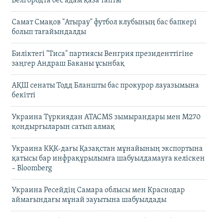
Белгородта бес адам қаза тапты
Самат Смақов "Атырау" футбол клубының бас бапкері
болып тағайындалды
Биліктегі "Тиса" партиясы Венгрия президенттігіне
заңгер Андраш Баканы ұсынбақ
АҚШ сенаты Тодд Бланшты бас прокурор лауазымына
бекітті
Украина Түркиядан ATACMS зымырандары мен M270
қондырғыларын сатып алмақ
Украина КҚК-дағы Қазақстан мұнайының экспортына
қатысы бар инфрақұрылымға шабуылдамауға келіскен
– Bloomberg
Украина Ресейдің Самара облысы мен Краснодар
аймағындағы мұнай зауытына шабуылдады