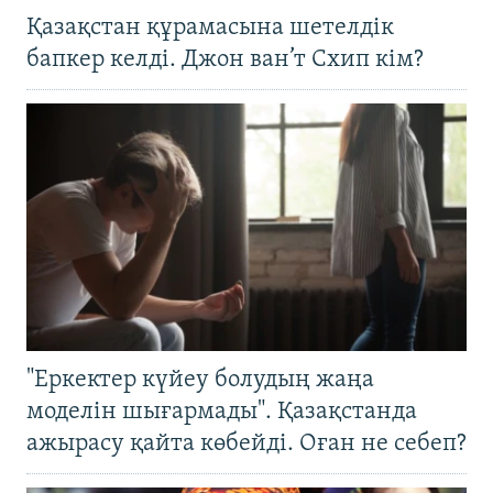
Қазақстан құрамасына шетелдік
бапкер келді. Джон ван’т Схип кім?
"Еркектер күйеу болудың жаңа
моделін шығармады". Қазақстанда
ажырасу қайта көбейді. Оған не себеп?