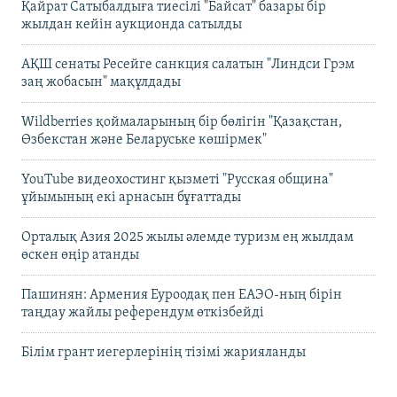
Қайрат Сатыбалдыға тиесілі "Байсат" базары бір
жылдан кейін аукционда сатылды
АҚШ сенаты Ресейге санкция салатын "Линдси Грэм
заң жобасын" мақұлдады
Wildberries қоймаларының бір бөлігін "Қазақстан,
Өзбекстан және Беларуське көшірмек"
YouTube видеохостинг қызметі "Русская община"
ұйымының екі арнасын бұғаттады
Орталық Азия 2025 жылы әлемде туризм ең жылдам
өскен өңір атанды
Пашинян: Армения Еуроодақ пен ЕАЭО-ның бірін
таңдау жайлы референдум өткізбейді
Білім грант иегерлерінің тізімі жарияланды