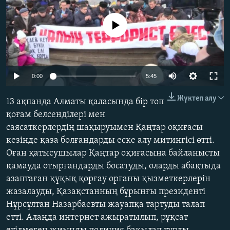
ЖАЗЫЛЫҢЫЗ
No media source currently available
Басқа тілдерде
Auto
0:00
5:45
240p
Жүктеп алу
13 ақпанда Алматы қаласында бір топ
360p
қоғам белсенділері мен
саясаткерлердің шақыруымен Қаңтар оқиғасы
480p
Auto
240p
360p
480p
кезінде қаза болғандарды еске алу митингісі өтті.
720p
Оған қатысушылар Қаңтар оқиғасына байланысты
720p
1080p
1080p
қамауда отырғандарды босатуды, оларды абақтыда
азаптаған құқық қорғау органы қызметкерлерін
жазалауды, Қазақстанның бұрынғы президенті
Нұрсұлтан Назарбаевты жауапқа тартуды талап
етті. Алаңда интернет ажыратылып, рұқсат