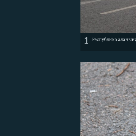
1
Республика алаңынд