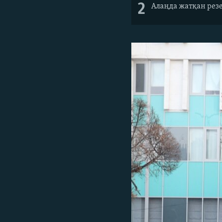
2
Алаңда жатқан резең