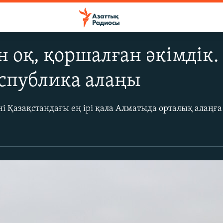
оқ, қоршалған әкімдік.
еспублика алаңы