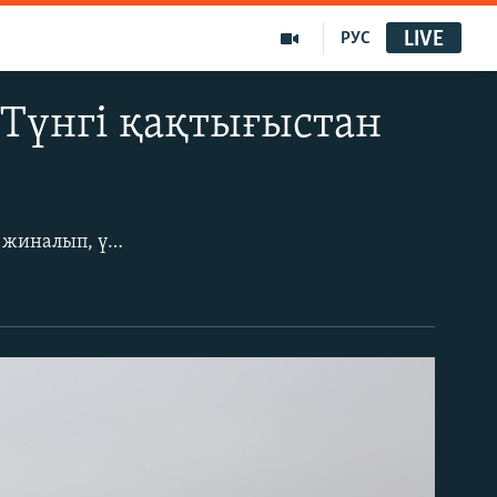
LIVE
РУС
 Түнгі қақтығыстан
5 қаңтарға қараған түні Қазақстандағы ең ірі қала Алматыда орталық алаңға жиналып, үкіметке наразылық білдірген мыңдаған наразы азаматқа қарсы полиция жасағы шулы жарық граната қолданып, көзден жас ағызатын газ шашты. Түн ішінде президент Тоқаев өз жарлығымен Алматы қаласы мен Маңғыстау облысында 19 қаңтарға дейін төтенше жағдай енгізді.