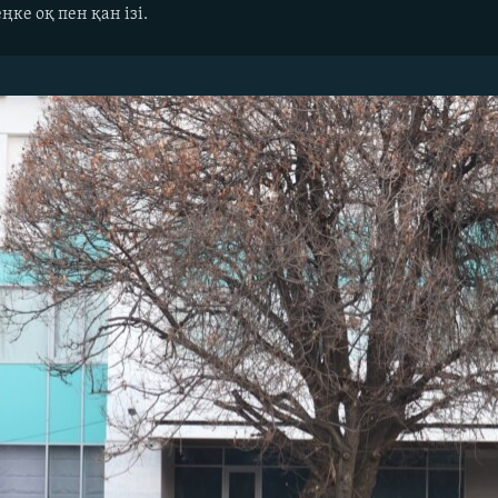
ке оқ пен қан ізі.