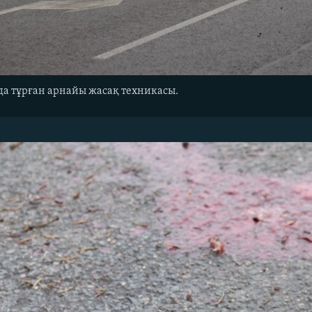
а тұрған арнайы жасақ техникасы.