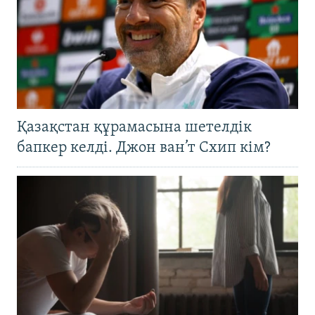
Қазақстан құрамасына шетелдік
бапкер келді. Джон ван’т Схип кім?