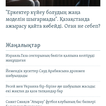
"Еркектер күйеу болудың жаңа
моделін шығармады". Қазақстанда
ажырасу қайта көбейді. Оған не себеп?
Жаңалықтар
Израиль Газа секторының бөлігін қалпына келтіруді
мақұлдаған
Йемендік хуситтер Сауд Арабиясына дронмен
шабуылдады
Ресей мен Украина бір-біріне әуе шабуылын жасады:
екі жақтан да қаза тапқандар бар
Самат Смақов "Атырау" футбол клубының бас бапкері