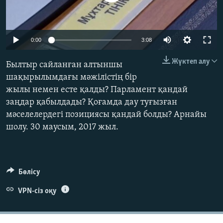
ЖАЗЫЛЫҢЫЗ
0:00
3:08
Басқа тілдерде
Жүктеп алу
Былтыр сайланған алтыншы
шақырылымдағы мәжілістің бір
жылы немен есте қалды? Парламент қандай
заңдар қабылдады? Қоғамда дау туғызған
мәселелердегі позициясы қандай болды? Арнайы
шолу. 30 маусым, 2017 жыл.
Бөлісу
VPN-сіз оқу