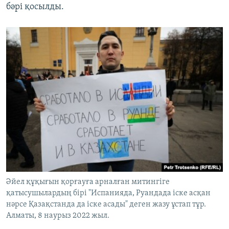
бәрі қосылды.
Әйел құқығын қорғауға арналған митингіге
қатысушылардың бірі "Испанияда, Руандада іске асқан
нәрсе Қазақстанда да іске асады" деген жазу ұстап тұр.
Алматы, 8 наурыз 2022 жыл.