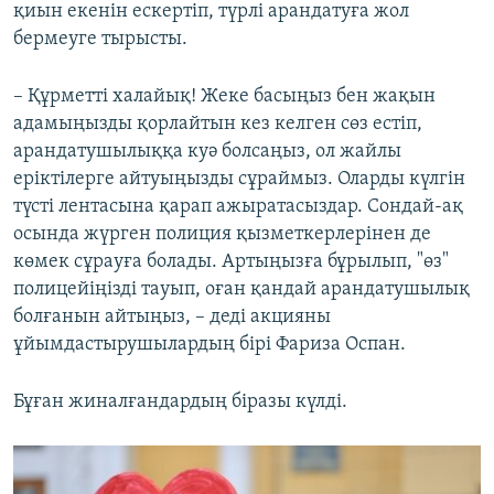
қиын екенін ескертіп, түрлі арандатуға жол
бермеуге тырысты.
– Құрметті халайық! Жеке басыңыз бен жақын
адамыңызды қорлайтын кез келген сөз естіп,
арандатушылыққа куә болсаңыз, ол жайлы
еріктілерге айтуыңызды сұраймыз. Оларды күлгін
түсті лентасына қарап ажыратасыздар. Сондай-ақ
осында жүрген полиция қызметкерлерінен де
көмек сұрауға болады. Артыңызға бұрылып, "өз"
полицейіңізді тауып, оған қандай арандатушылық
болғанын айтыңыз, – деді акцияны
ұйымдастырушылардың бірі Фариза Оспан.
Бұған жиналғандардың біразы күлді.