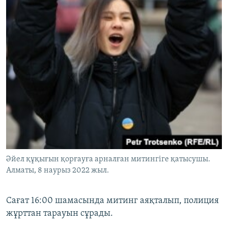
Әйел құқығын қорғауға арналған митингіге қатысушы.
Алматы, 8 наурыз 2022 жыл.
Сағат 16:00 шамасында митинг аяқталып, полиция
жұрттан тарауын сұрады.