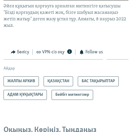
Әйел құқығын қорғауға арналған митингіге қатысушы
"Бізді қорғаудың қажеті жоқ, бізге шабуыл жасамаңыз
жетіп жатыр" деген жазу ұстап тұр. Алматы, 8 наурыз 2022
жыл.
Бөлісу
VPN-сіз оқу
Follow us
Айдар
ЖАЛПЫ АРХИВ
ҚАЗАҚСТАН
БАС ТАҚЫРЫПТАР
АДАМ ҚҰҚЫҚТАРЫ
Бейбіт митингілер
Оқыңыз. Көріңіз. Тыңдаңыз