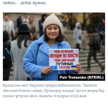
пайыз, – дейді Арман.
Қазақстан мен Украина тулары бейнеленген, "Билікте
әйел көп болған сайын, Путиндер азаяды" деген жазуы бар
плакат ұстаған әйел. Алматы, 8 наурыз 2022 жыл.