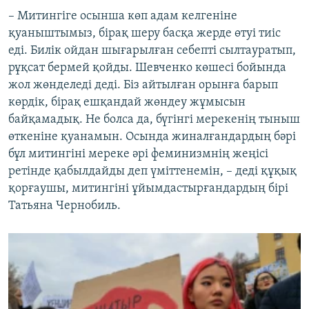
– Митингіге осынша көп адам келгеніне
қуаныштымыз, бірақ шеру басқа жерде өтуі тиіс
еді. Билік ойдан шығарылған себепті сылтауратып,
рұқсат бермей қойды. Шевченко көшесі бойында
жол жөнделеді деді. Біз айтылған орынға барып
көрдік, бірақ ешқандай жөндеу жұмысын
байқамадық. Не болса да, бүгінгі мерекенің тыныш
өткеніне қуанамын. Осында жиналғандардың бәрі
бұл митингіні мереке әрі феминизмнің жеңісі
ретінде қабылдайды деп үміттенемін, – деді құқық
қорғаушы, митингіні ұйымдастырғандардың бірі
Татьяна Чернобиль.