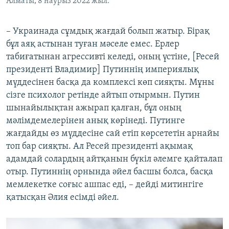
Алматы, 8 наурыз 2022 жыл.
– Украинада сұмдық жағдай болып жатыр. Бірақ
бұл аяқ астынан туған мәселе емес. Ерлер
табиғатынан агрессивті келеді, оның үстіне, [Ресей
президенті Владимир] Путиннің империялық
мүддесінен басқа да комплексі көп сияқты. Мұны
сізге психолог ретінде айтып отырмын. Путин
шынайылықтан ажырап қалған, бұл оның
мәлімдемелерінен анық көрінеді. Путинге
жағдайды өз мүддесіне сай етіп көрсететін арнайы
топ бар сияқты. Ал Ресей президенті ақымақ
адамдай солардың айтқанын бүкіл әлемге қайталап
отыр. Путиннің орнында әйел басшы болса, басқа
мемлекетке соғыс ашпас еді, – дейді митингіге
қатысқан Әлия есімді әйел.