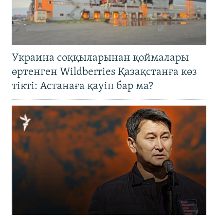
Украина соққыларынан қоймалары
өртенген Wildberries Қазақстанға көз
тікті: Астанаға қауіп бар ма?