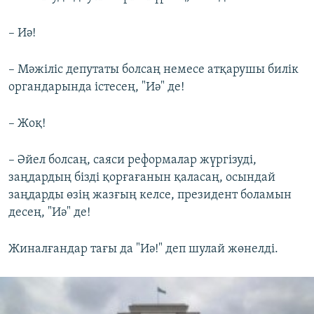
– Иә!
– Мәжіліс депутаты болсаң немесе атқарушы билік
органдарында істесең, "Иә" де!
– Жоқ!
– Әйел болсаң, саяси реформалар жүргізуді,
заңдардың бізді қорғағанын қаласаң, осындай
заңдарды өзің жазғың келсе, президент боламын
десең, "Иә" де!
Жиналғандар тағы да "Иә!" деп шулай жөнелді.