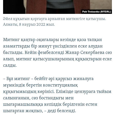
Әйел құқығын қорғауға арналған митингіге қатысушы.
Алматы, 8 наурыз 2022 жыл.
Митинг қаңтар оқиғалары кезінде қаза тапқан
азаматтарды бір минут үнсіздікпен еске алудан
басталды. Кейін фембелсенді Жанар Секербаева сөз
алып, митинг қатысушыларының құқықтарын еске
салды.
– Бұл митинг – бейбіт әрі қарусыз жиналуға
мүмкіндік беретін конституциялық
құқығымыздың көрінісі. Елімізде цензураға тыйым
салынғанын, сөз бостандығы мен
шығармашылыққа кепілдік берілгенін естен
шығарған жоқпыз, – деді белсенді.