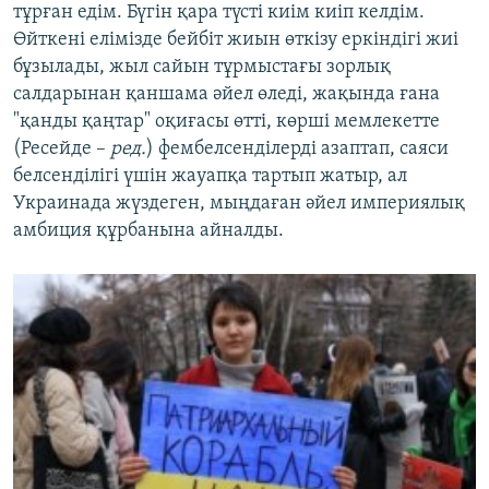
тұрған едім. Бүгін қара түсті киім киіп келдім.
Өйткені елімізде бейбіт жиын өткізу еркіндігі жиі
бұзылады, жыл сайын тұрмыстағы зорлық
салдарынан қаншама әйел өледі, жақында ғана
"қанды қаңтар" оқиғасы өтті, көрші мемлекетте
(Ресейде –
р
ед.
) фембелсенділерді азаптап, саяси
белсенділігі үшін жауапқа тартып жатыр, ал
Украинада жүздеген, мыңдаған әйел империялық
амбиция құрбанына айналды.