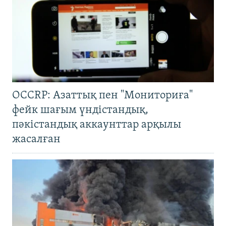
OCCRP: Азаттық пен "Мониториға"
фейк шағым үндістандық,
пәкістандық аккаунттар арқылы
жасалған