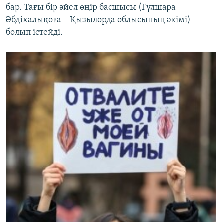
бар. Тағы бір әйел өңір басшысы (Гүлшара
Әбдіхалықова – Қызылорда облысының әкімі)
болып істейді.