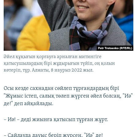
Әйел құқығын қорғауға арналған митингіге
қатысушылардың бірі жұдырығын түйіп, оң қолын
көтеріп, тұр. Алматы, 8 наурыз 2022 жыл.
Осы кезде сахнадан сөйлеп тұрғандардың бірі
"Жұмыс істеп, салық төлеп жүрген әйел болсаң, "Иә"
де!" деп айқайлады.
– Иә! – деді жиынға қатысып тұрған жұрт.
– Сайлауда дауыс беріп жүрсең, "Иә" де!