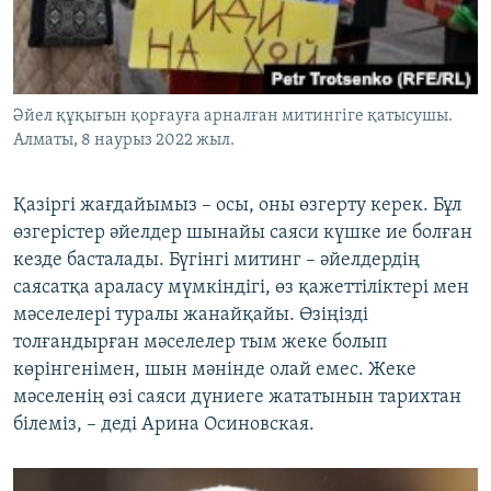
Әйел құқығын қорғауға арналған митингіге қатысушы.
Алматы, 8 наурыз 2022 жыл.
Қазіргі жағдайымыз – осы, оны өзгерту керек. Бұл
өзгерістер әйелдер шынайы саяси күшке ие болған
кезде басталады. Бүгінгі митинг – әйелдердің
саясатқа араласу мүмкіндігі, өз қажеттіліктері мен
мәселелері туралы жанайқайы. Өзіңізді
толғандырған мәселелер тым жеке болып
көрінгенімен, шын мәнінде олай емес. Жеке
мәселенің өзі саяси дүниеге жататынын тарихтан
білеміз, – деді Арина Осиновская.