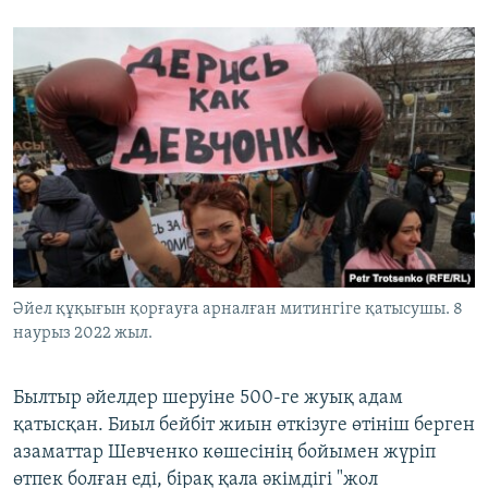
Әйел құқығын қорғауға арналған митингіге қатысушы. 8
наурыз 2022 жыл.
Былтыр әйелдер шеруіне 500-ге жуық адам
қатысқан. Биыл бейбіт жиын өткізуге өтініш берген
азаматтар Шевченко көшесінің бойымен жүріп
өтпек болған еді, бірақ қала әкімдігі "жол