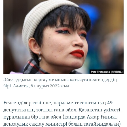
Әйел құқығын қорғау жиынына қатысуға келгендердің
бірі. Алматы, 8 наурыз 2022 жыл.
Белсенділер сөзінше, парламент сенатының 49
депутатының тоғызы ғана әйел. Қазақстан үкіметі
құрамында бір ғана әйел (қаңтарда Ажар Ғиният
денсаулық сақтау министрі болып тағайындалған)