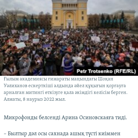
Ғылым академиясы ғимараты маңындағы Шоқан
Уәлиханов ескерткіші алдында әйел құқығын қорғауға
арналған митингі өткізуге қала әкімдігі келісім берген.
Алматы, 8 наурыз 2022 жыл.
Микрофонды белсенді Арина Осиновскаяға тиді.
– Былтыр дәл осы сахнада ашық түсті киіммен