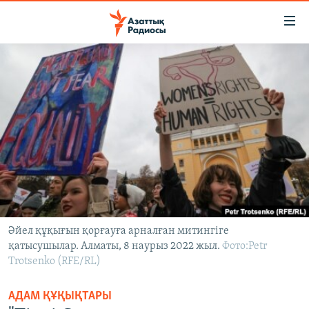
Accessibility
links
Skip
to
ЖАҢАЛЫҚТАР
main
САЯСАТ
content
AZATTYQTV
Skip
to
ҚАҢТАР ОҚИҒАСЫ
main
АДАМ ҚҰҚЫҚТАРЫ
Navigation
Skip
ӘЛЕУМЕТ
to
ӘЛЕМ
Search
Әйел құқығын қорғауға арналған митингіге
қатысушылар. Алматы, 8 наурыз 2022 жыл.
АРНАЙЫ ЖОБАЛАР
Фото:Petr
Trotsenko (RFE/RL)
Русский
АДАМ ҚҰҚЫҚТАРЫ