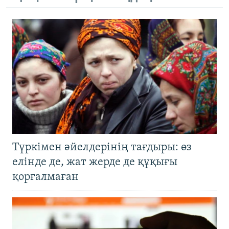
Түркімен әйелдерінің тағдыры: өз
елінде де, жат жерде де құқығы
қорғалмаған