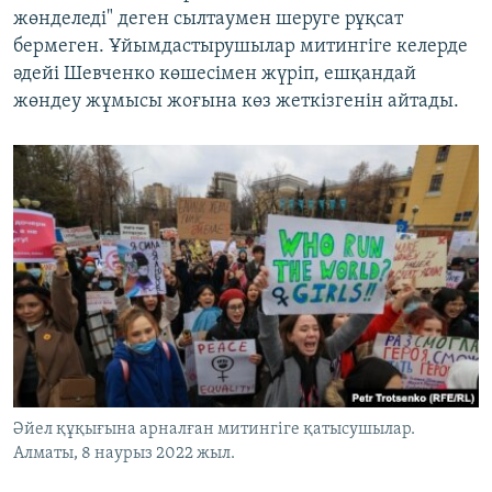
жөнделеді" деген сылтаумен шеруге рұқсат
бермеген. Ұйымдастырушылар митингіге келерде
әдейі Шевченко көшесімен жүріп, ешқандай
жөндеу жұмысы жоғына көз жеткізгенін айтады.
Әйел құқығына арналған митингіге қатысушылар.
Алматы, 8 наурыз 2022 жыл.