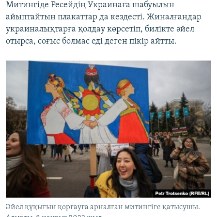
Митингіде Ресейдің Украинаға шабуылын
айыптайтын плакаттар да кездесті. Жиналғандар
украиналықтарға қолдау көрсетіп, билікте әйел
отырса, соғыс болмас еді деген пікір айтты.
Әйел құқығын қорғауға арналған митингіге қатысушы.