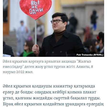
Әйел құқығын қорғауға арналған акцияда "Жалғыз
емессіңдер" деген жазу ұстап тұрған жігіт. Алматы, 8
наурыз 2022 жыл.
Әйел құқығын қолдаушы азаматтар қатарында
ерлер де болды: олардың кейбірі қолына плакат
ұстап, қалғаны жағдайды сырттай бақылап тұрды.
Бірақ әйел құқығын қолдайтын ұрандарға ерлердің