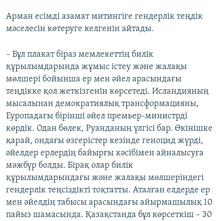
Арман есімді азамат митингіге гендерлік теңдік
мәселесін көтеруге келгенін айтады.
– Бұл плакат біраз мемлекеттің билік
құрылымдарында жұмыс істеу және жалақы
мөлшері бойынша ер мен әйел арасындағы
теңдікке қол жеткізгенін көрсетеді. Исландияның
мысалынан демократиялық трансформацияны,
Еуропадағы бірінші әйел премьер-министрді
көрдік. Одан бөлек, Руанданың үлгісі бар. Өкінішке
қарай, ондағы өзгерістер кезінде геноцид жүрді,
әйелдер ерлердің байырғы кәсібімен айналысуға
мәжбүр болды. Бірақ олар билік
құрылымдарындағы және жалақы мөлшеріндегі
гендерлік теңсіздікті тоқтатты. Аталған елдерде ер
мен әйелдің табысы арасындағы айырмашылық 10
пайыз шамасында. Қазақстанда бұл көрсеткіш – 30