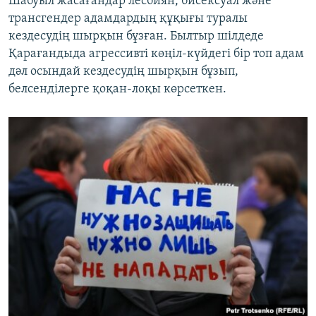
трансгендер адамдардың құқығы туралы
кездесудің шырқын бұзған. Былтыр шілдеде
Қарағандыда агрессивті көңіл-күйдегі бір топ адам
дәл осындай кездесудің шырқын бұзып,
белсенділерге қоқан-лоқы көрсеткен.