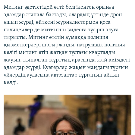
Митинг әдеттегідей өтті: белгіленген орынға
адамдар жинала бастады, олардың үстінде дрон
ұшып жүрді, өйткені журналистермен қоса
полицейлер де митингіні видеоға түсіріп алуға
тырысты. Митинг өтетін аумаққа полиция
қызметкерлері шоғырланды: патрульдік полиция
көлігі митинг өтіп жатқан тұстағы кварталды
жауып, жиналған жұрттың арасында жай киімдегі
адамдар жүрді. Куәгерлер жақын маңдағы тұрғын
үйлердің ауласына автозактар тұрғанын айтып
келді.