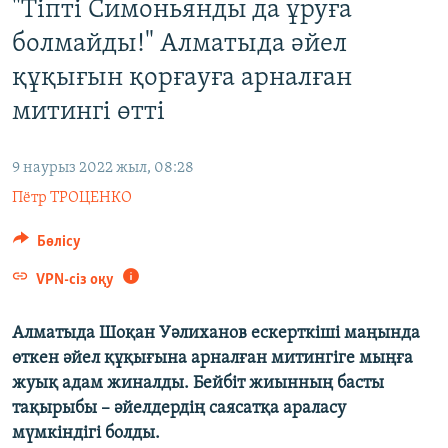
"Тіпті Симоньянды да ұруға
ЖАЗЫЛЫҢЫЗ
болмайды!" Алматыда әйел
құқығын қорғауға арналған
митингі өтті
Басқа тілдерде
9 наурыз 2022 жыл, 08:28
Пётр ТРОЦЕНКО
Бөлісу
VPN-сіз оқу
Алматыда Шоқан Уәлиханов ескерткіші маңында
өткен әйел құқығына арналған митингіге мыңға
жуық адам жиналды. Бейбіт жиынның басты
тақырыбы – әйелдердің саясатқа араласу
мүмкіндігі болды.