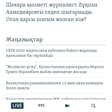
Шекара қызметі журналист Лұқпан
Ахмедияровты елден шығармады.
Оған қарсы шағым жазған кім?
Жаңалықтар
UEFA 2030 жылғы әлем кубогына бойкот жариялау
идеясынан бас тартпайды
"Жосықсыз ұстау". Қазақстанның адам құқығы бюросы
Ермек Нарымбаев жайлы мәлімдеме жасады
Қазақстанда рақымшылықпен 1,5 мың адам қамаудан
босап шықты
Қазақстан мектептерінде ЖИ, цифрлық қауіпсіздік пән
ретінде оқытылады
LIVE
РУС