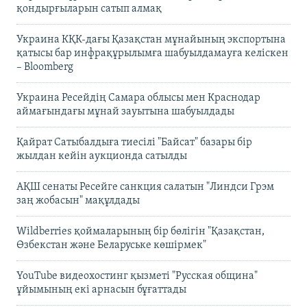
қондырғыларын сатып алмақ
Украина КҚК-дағы Қазақстан мұнайының экспортына
қатысы бар инфрақұрылымға шабуылдамауға келіскен
– Bloomberg
Украина Ресейдің Самара облысы мен Краснодар
аймағындағы мұнай зауытына шабуылдады
Қайрат Сатыбалдыға тиесілі "Байсат" базары бір
жылдан кейін аукционда сатылды
АҚШ сенаты Ресейге санкция салатын "Линдси Грэм
заң жобасын" мақұлдады
Wildberries қоймаларының бір бөлігін "Қазақстан,
Өзбекстан және Беларуське көшірмек"
YouTube видеохостинг қызметі "Русская община"
ұйымының екі арнасын бұғаттады