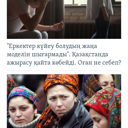
"Еркектер күйеу болудың жаңа
моделін шығармады". Қазақстанда
ажырасу қайта көбейді. Оған не себеп?