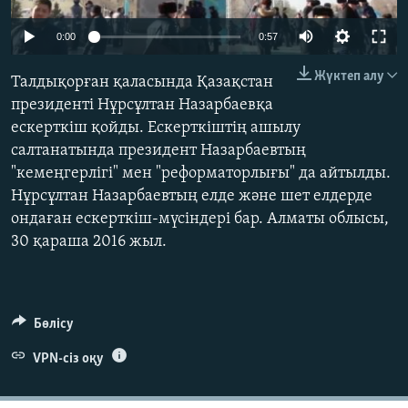
ЖАЗЫЛЫҢЫЗ
0:00
0:57
Жүктеп алу
Талдықорған қаласында Қазақстан
Басқа тілдерде
президенті Нұрсұлтан Назарбаевқа
ескерткіш қойды. Ескерткіштің ашылу
салтанатында президент Назарбаевтың
"кемеңгерлігі" мен "реформаторлығы" да айтылды.
Нұрсұлтан Назарбаевтың елде және шет елдерде
ондаған ескерткіш-мүсіндері бар. Алматы облысы,
30 қараша 2016 жыл.
Бөлісу
VPN-сіз оқу