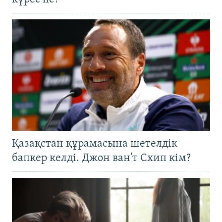
Қазақстан құрамасына шетелдік
бапкер келді. Джон ван’т Схип кім?