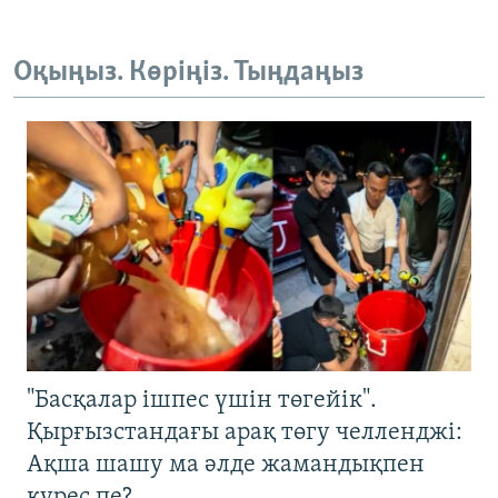
Оқыңыз. Көріңіз. Тыңдаңыз
"Басқалар ішпес үшін төгейік".
Қырғызстандағы арақ төгу челленджі:
Ақша шашу ма әлде жамандықпен
күрес пе?