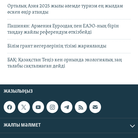
Орталық Азия 2025 жылы әлемде туризм ең жылдам
өскен өңір атанды
Пашинян: Армения Еуроодақ пен ЕАЭО-ның бірін
таңдау жайлы референдум өткізбейді
Білім грант иегерлерінің тізімі жарияланды
БАҚ: Қазақстан Теңіз кен орнында экологиялық заң
талабы сақталмаған дейді
ЖАЗЫЛЫҢЫЗ
ЖАЛПЫ МӘЛІМЕТ