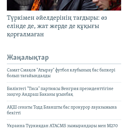
Түркімен әйелдерінің тағдыры: өз
елінде де, жат жерде де құқығы
қорғалмаған
Жаңалықтар
Самат Смақов "Атырау" футбол клубының бас бапкері
болып тағайындалды
Биліктегі "Тиса" партиясы Венгрия президенттігіне
заңгер Андраш Баканы ұсынбақ
АҚШ сенаты Тодд Бланшты бас прокурор лауазымына
бекітті
Украина Түркиядан ATACMS зымырандары мен M270