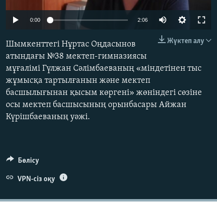
ЖАЗЫЛЫҢЫЗ
0:00
2:06
Жүктеп алу
Шымкенттегі Нұртас Оңдасынов
Басқа тілдерде
атындағы №38 мектеп-гимназиясы
мұғалімі Гүлжан Сәлімбаеваның «міндетінен тыс
жұмысқа тартылғанын және мектеп
басшылығынан қысым көргені» жөніндегі сөзіне
осы мектеп басшысының орынбасары Айжан
Күрішбаеваның уәжі.
Бөлісу
VPN-сіз оқу