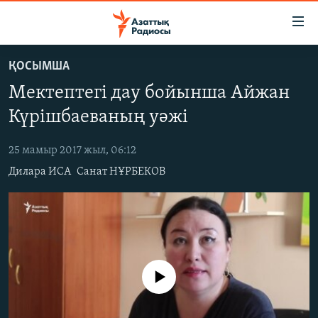
Accessibility
links
Skip
ҚОСЫМША
to
ЖАҢАЛЫҚТАР
Мектептегі дау бойынша Айжан
main
САЯСАТ
content
Күрішбаеваның уәжі
AZATTYQTV
Skip
to
25 мамыр 2017 жыл, 06:12
ҚАҢТАР ОҚИҒАСЫ
main
Дилара ИСА
Санат НҰРБЕКОВ
АДАМ ҚҰҚЫҚТАРЫ
Navigation
Skip
ӘЛЕУМЕТ
to
ӘЛЕМ
Search
АРНАЙЫ ЖОБАЛАР
No media source currently available
Русский