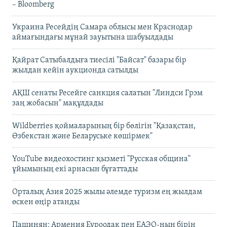
– Bloomberg
Украина Ресейдің Самара облысы мен Краснодар
аймағындағы мұнай зауытына шабуылдады
Қайрат Сатыбалдыға тиесілі "Байсат" базары бір
жылдан кейін аукционда сатылды
АҚШ сенаты Ресейге санкция салатын "Линдси Грэм
заң жобасын" мақұлдады
Wildberries қоймаларының бір бөлігін "Қазақстан,
Өзбекстан және Беларуське көшірмек"
YouTube видеохостинг қызметі "Русская община"
ұйымының екі арнасын бұғаттады
Орталық Азия 2025 жылы әлемде туризм ең жылдам
өскен өңір атанды
Пашинян: Армения Еуроодақ пен ЕАЭО-ның бірін