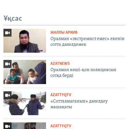
Ұқсас
ЖАЛПЫ АРХИВ
Оралман «экстремист емес» екенін
сотта дәлелдемек
AZATNEWS
Оралман көші-қон полициясын
сотқа берді
AZATTYQTV
«Сотталмағанын» дәлелдеу
машақаты
AZATTYQTV