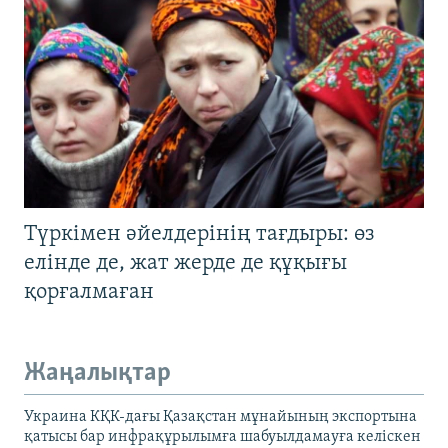
Түркімен әйелдерінің тағдыры: өз
елінде де, жат жерде де құқығы
қорғалмаған
Жаңалықтар
Украина КҚК-дағы Қазақстан мұнайының экспортына
қатысы бар инфрақұрылымға шабуылдамауға келіскен