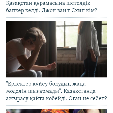
Қазақстан құрамасына шетелдік
бапкер келді. Джон ван’т Схип кім?
"Еркектер күйеу болудың жаңа
моделін шығармады". Қазақстанда
ажырасу қайта көбейді. Оған не себеп?