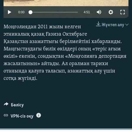
ЖАЗЫЛЫҢЫЗ
0:00
4:51
Жүктеп алу
Моңғолиядан 2011 жылы келген
Басқа тілдерде
этникалық қазақ Ғазиза Октябрьге
Қазақстан азаматтығы берілмейтіні хабарланды.
Маңғыстаудағы билік өкілдері оның «теріс ағым
өкілі» екенін, сондықтан «Моңғолияға депортация
жасалатынын» айтады. Ал оралман тарихи
отанында қалуға таласып, азаматтық алу үшін
сотқа жүгінді.
Бөлісу
VPN-сіз оқу