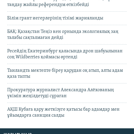
таңдау жайлы референдум өткізбейді
Білім грант иегерлерінің тізімі жарияланды
БАҚ: Қазақстан Теңіз кен орнында экологиялық заң
талабы сақталмаған дейді
Ресейдің Екатеринбург қаласында дрон шабуылынан
соң Wildberries қоймасы өртенді
Таиландта мектепте біреу қарудан оқ атып, алты адам
қаза тапты
Прокуратура журналист Александра Алёхованың
үкімін жеңілдетуді сұраған
АҚШ Кубаға қару жеткізуге қатысы бар адамдар мен
ұйымдарға санкция салды