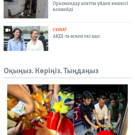
Оралмандар апатты үйден көшкісі
келмейді
СҰХБАТ
АҚШ-та өскен екі қыз
Оқыңыз. Көріңіз. Тыңдаңыз