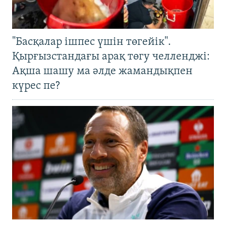
"Басқалар ішпес үшін төгейік".
Қырғызстандағы арақ төгу челленджі:
Ақша шашу ма әлде жамандықпен
күрес пе?