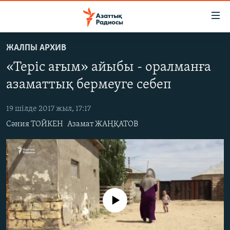
Accessibility
links
Skip
ЖАЛПЫ АРХИВ
to
ЖАҢАЛЫҚТАР
«Теріс ағым» айыбы - оралманға
main
САЯСАТ
content
азаматтық бермеуге себеп
AZATTYQTV
Skip
to
19 шілде 2017 жыл, 17:17
ҚАҢТАР ОҚИҒАСЫ
main
Сәния ТОЙКЕН
Азамат ЖАҢҚАТОВ
АДАМ ҚҰҚЫҚТАРЫ
Navigation
Skip
ӘЛЕУМЕТ
to
ӘЛЕМ
Search
АРНАЙЫ ЖОБАЛАР
No media source currently available
Русский