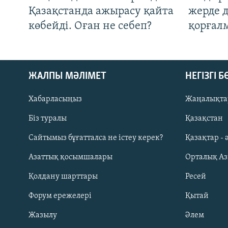
Қазақстанда ажырасу қайта
жерде 
көбейді. Оған не себеп?
қорғал
ЖАЛПЫ МӘЛІМЕТ
НЕГІЗГІ 
Хабарласыңыз
Жаңалықта
Біз туралы
Қазақстан
Русский
Сайтымыз бұғатталса не істеу керек?
Қазақтар - 
Азаттық қосымшалары
Орталық А
ЖАЗЫЛЫҢЫЗ
Қолдану шарттары
Ресей
Форум ережелері
Қытай
Жазылу
Әлем