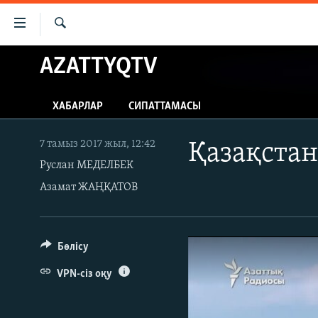
Accessibility
links
İздеу
Skip
AZATTYQTV
ЖАҢАЛЫҚТАР
to
САЯСАТ
main
ХАБАРЛАР
СИПАТТАМАСЫ
content
AZATTYQTV
Skip
ҚАҢТАР ОҚИҒАСЫ
to
7 тамыз 2017 жыл, 12:42
Қазақстан
main
Руслан МЕДЕЛБЕК
АДАМ ҚҰҚЫҚТАРЫ
Navigation
Азамат ЖАҢҚАТОВ
ӘЛЕУМЕТ
Skip
to
ӘЛЕМ
Search
АРНАЙЫ ЖОБАЛАР
Бөлісу
VPN-сіз оқу