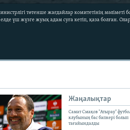
 министрлігі төтенше жағдайлар комитетінің мәліметі
елде үш жүзге жуық адам суға кетіп, қаза болған. Ол
Жаңалықтар
Самат Смақов "Атырау" футбо
клубының бас бапкері болып
тағайындалды