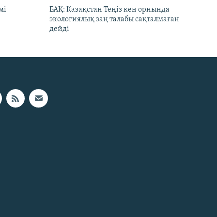
мі
БАҚ: Қазақстан Теңіз кен орнында
экологиялық заң талабы сақталмаған
дейді