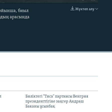
Жүктеп алу
 бойынша, биыл
EMBED
ардың арасында
л
Биліктегі "Тиса" партиясы Венгрия
президенттігіне заңгер Андраш
Баканы ұсынбақ