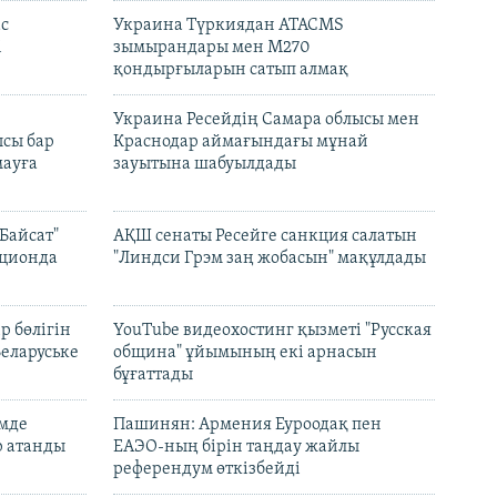
с
Украина Түркиядан ATACMS
і
зымырандары мен M270
қондырғыларын сатып алмақ
н
Украина Ресейдің Самара облысы мен
сы бар
Краснодар аймағындағы мұнай
ауға
зауытына шабуылдады
Байсат"
АҚШ сенаты Ресейге санкция салатын
кционда
"Линдси Грэм заң жобасын" мақұлдады
р бөлігін
YouTube видеохостинг қызметі "Русская
Беларуське
община" ұйымының екі арнасын
бұғаттады
емде
Пашинян: Армения Еуроодақ пен
р атанды
ЕАЭО-ның бірін таңдау жайлы
референдум өткізбейді