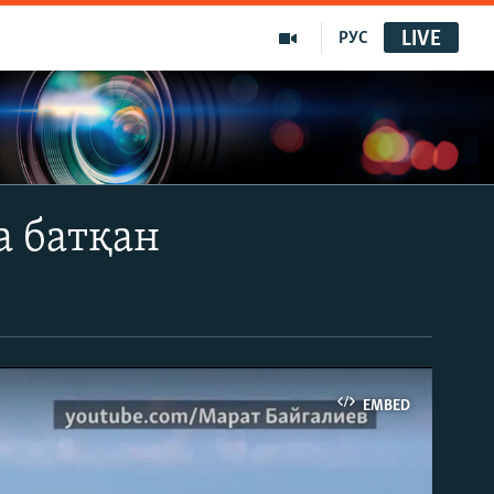
LIVE
РУС
а батқан
EMBED