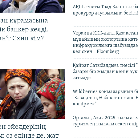
АҚШ сенаты Тодд Бланшты ба
прокурор лауазымына бекітт
тан құрамасына
к бапкер келді.
Украина КҚК-дағы Қазақста
н’т Схип кім?
мұнайының экспортына қаты
инфрақұрылымға шабуылдам
келіскен – Bloomberg
Қайрат Сатыбалдыға тиесілі "
базары бір жылдан кейін ау
сатылды
Wildberries қоймаларының бі
"Қазақстан, Өзбекстан және 
көшірмек"
Орталық Азия 2025 жылы әл
туризм ең жылдам өскен өңі
ен әйелдерінің
: өз елінде де, жат