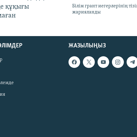
де құқығы
Білім грант иегерлерінің тізі
жарияланды
маған
БӨЛІМДЕР
ЖАЗЫЛЫҢЫЗ
р
әлемде
зия