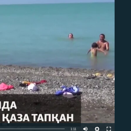
able
1:11