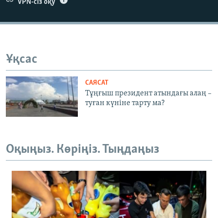
VPN-сіз оқу
Ұқсас
САЯСАТ
Тұңғыш президент атындағы алаң –
туған күніне тарту ма?
Оқыңыз. Көріңіз. Тыңдаңыз