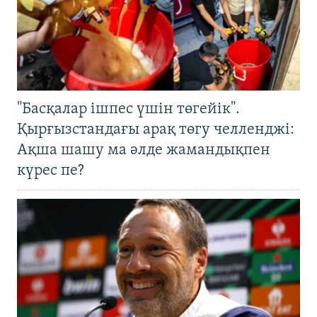
"Басқалар ішпес үшін төгейік".
Қырғызстандағы арақ төгу челленджі:
Ақша шашу ма әлде жамандықпен
күрес пе?