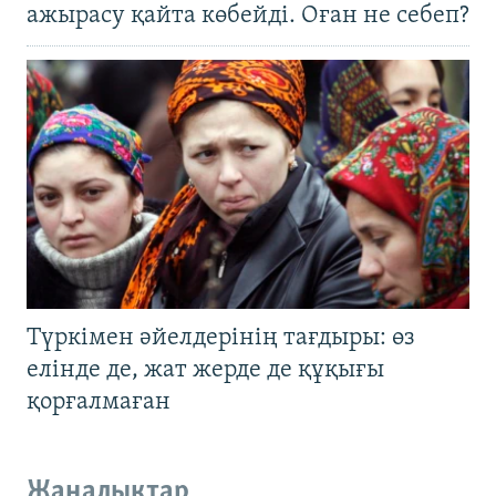
ажырасу қайта көбейді. Оған не себеп?
Түркімен әйелдерінің тағдыры: өз
елінде де, жат жерде де құқығы
қорғалмаған
Жаңалықтар