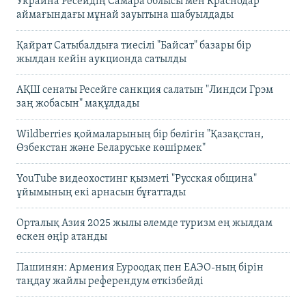
Украина Ресейдің Самара облысы мен Краснодар
аймағындағы мұнай зауытына шабуылдады
Қайрат Сатыбалдыға тиесілі "Байсат" базары бір
жылдан кейін аукционда сатылды
АҚШ сенаты Ресейге санкция салатын "Линдси Грэм
заң жобасын" мақұлдады
Wildberries қоймаларының бір бөлігін "Қазақстан,
Өзбекстан және Беларуське көшірмек"
YouTube видеохостинг қызметі "Русская община"
ұйымының екі арнасын бұғаттады
Орталық Азия 2025 жылы әлемде туризм ең жылдам
өскен өңір атанды
Пашинян: Армения Еуроодақ пен ЕАЭО-ның бірін
таңдау жайлы референдум өткізбейді