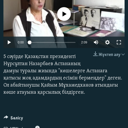
ЖАЗЫЛЫҢЫЗ
No media source currently available
Басқа тілдерде
0:00
2:09
Жүктеп алу
5 сәуірде Қазақстан президенті
Нұрсұлтан Назарбаев Астананың
дамуы туралы жиында "көшелерге Астанаға
қатысы жоқ адамдардың есімін бермеңдер" деген.
Ол абайтанушы Қайым Мұхамедханов атындағы
көше атауына қарсылық білдірген.
Бөлісу