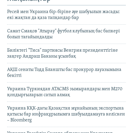
Ресей мен Украина бір-біріне әуе шабуылын жасады:
екі жақтан да қаза тапқандар бар
Самат Смақов "Атырау" футбол клубының бас бапкері
болып тағайындалды
Биліктегі "Тиса" партиясы Венгрия президенттігіне
заңгер Андраш Баканы ұсынбақ
АҚШ сенаты Тодд Бланшты бас прокурор лауазымына
бекітті
Украина Түркиядан ATACMS зымырандары мен M270
қондырғыларын сатып алмақ
Украина КҚК-дағы Қазақстан мұнайының экспортына
қатысы бар инфрақұрылымға шабуылдамауға келіскен
– Bloomberg