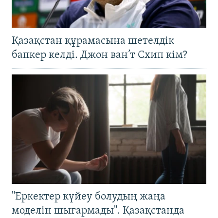
Қазақстан құрамасына шетелдік
бапкер келді. Джон ван’т Схип кім?
"Еркектер күйеу болудың жаңа
моделін шығармады". Қазақстанда