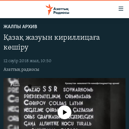
Accessibility
links
Skip
ЖАЛПЫ АРХИВ
to
ЖАҢАЛЫҚТАР
Қазақ жазуын кириллицаға
main
САЯСАТ
content
көшіру
AZATTYQTV
Skip
to
12 сәуір 2018 жыл, 10:50
ҚАҢТАР ОҚИҒАСЫ
main
Азаттық радиосы
АДАМ ҚҰҚЫҚТАРЫ
Navigation
Skip
ӘЛЕУМЕТ
to
ӘЛЕМ
Search
АРНАЙЫ ЖОБАЛАР
No media source currently available
Русский