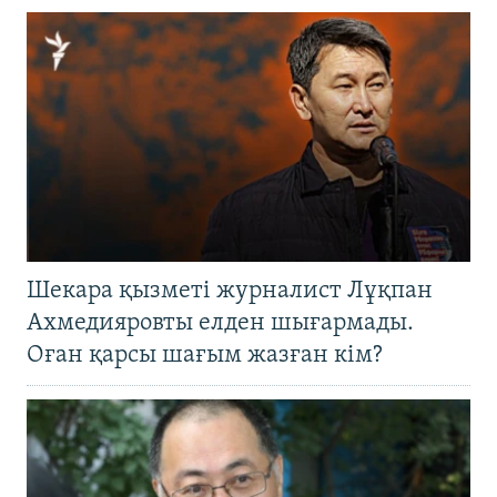
Шекара қызметі журналист Лұқпан
Ахмедияровты елден шығармады.
Оған қарсы шағым жазған кім?