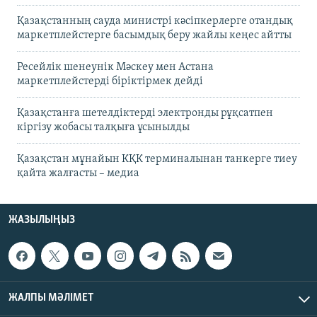
Қазақстанның сауда министрі кәсіпкерлерге отандық
маркетплейстерге басымдық беру жайлы кеңес айтты
Ресейлік шенеунік Мәскеу мен Астана
маркетплейстерді біріктірмек дейді
Қазақстанға шетелдіктерді электронды рұқсатпен
кіргізу жобасы талқыға ұсынылды
Қазақстан мұнайын КҚК терминалынан танкерге тиеу
қайта жалғасты – медиа
ЖАЗЫЛЫҢЫЗ
ЖАЛПЫ МӘЛІМЕТ