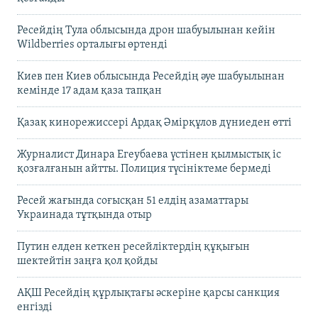
Ресейдің Тула облысында дрон шабуылынан кейін
Wildberries орталығы өртенді
Киев пен Киев облысында Ресейдің әуе шабуылынан
кемінде 17 адам қаза тапқан
Қазақ кинорежиссері Ардақ Әмірқұлов дүниеден өтті
Журналист Динара Егеубаева үстінен қылмыстық іс
қозғалғанын айтты. Полиция түсініктеме бермеді
Ресей жағында соғысқан 51 елдің азаматтары
Украинада тұтқында отыр
Путин елден кеткен ресейліктердің құқығын
шектейтін заңға қол қойды
АҚШ Ресейдің құрлықтағы әскеріне қарсы санкция
енгізді