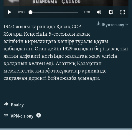
ЖАЗЫЛЫҢЫЗ
0:00
1:30
Жүктеп алу
1940 жылы қарашада Қазақ ССР
Басқа тілдерде
Жоғары Кеңесінің 5-сессиясы қазақ
әліпбиін кириллицаға көшіру туралы қаулы
қабылдаған. Оған дейін 1929 жылдан бері қазақ тілі
латын алфавиті негізінде жасалған жазу үлгісін
қолданып келген еді. Азаттық Қазақстан
мемлекеттік кинофотоқұжаттар архивінде
сақталған деректі бейнежазба ұсынады.
Бөлісу
VPN-сіз оқу