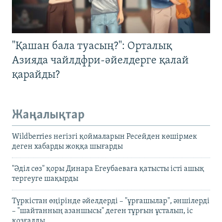
"Қашан бала туасың?": Орталық
Азияда чайлдфри-әйелдерге қалай
қарайды?
Жаңалықтар
Wildberries негізгі қоймаларын Ресейден көшірмек
деген хабарды жоққа шығарды
"Әділ сөз" қоры Динара Егеубаеваға қатысты істі ашық
тергеуге шақырды
Түркістан өңірінде әйелдерді – "ұрғашылар", әншілерді
– "шайтанның азаншысы" деген тұрғын ұсталып, іс
қозғалды