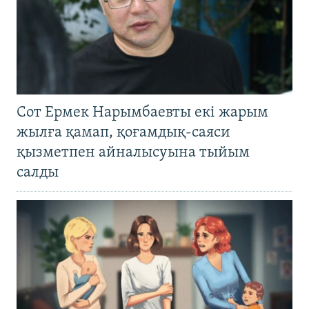
Сот Ермек Нарымбаевты екі жарым
жылға қамап, қоғамдық-саяси
қызметпен айналысуына тыйым
салды